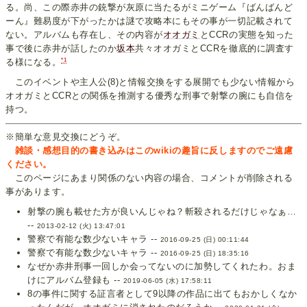
る。尚、この際赤井の銃撃が灰原に当たるがミニゲーム『ばんばんど
ーん』難易度が下がったかは謎で攻略本にもその事が一切記載されて
ない。アルバムも存在し、その内容が
オオガミ
とCCRの実態を知った
事で後に赤井が話したのか
坂本
共々オオガミとCCRを徹底的に調査す
*1
る様になる。
このイベントや主人公(8)と情報交換をする展開でも少ない情報から
オオガミとCCRとの関係を推測する優秀な刑事で射撃の腕にも自信を
持つ。
※簡単な意見交換にどうぞ。
雑談・感想目的の書き込みはこのwikiの趣旨に反しますのでご遠慮
ください。
このページにあまり関係のない内容の場合、コメントが削除される
事があります。
射撃の腕も載せた方が良いんじゃね？斬殺されるだけじゃなぁ…
--
2013-02-12 (火) 13:47:01
警察で有能な数少ないキャラ --
2016-09-25 (日) 00:11:44
警察で有能な数少ないキャラ --
2016-09-25 (日) 18:35:16
なぜか赤井刑事一回しか会ってないのに加勢してくれたわ。おま
けにアルバム登録も --
2019-06-05 (水) 17:58:11
8の事件に関する証言者として9以降の作品に出てもおかしくなか