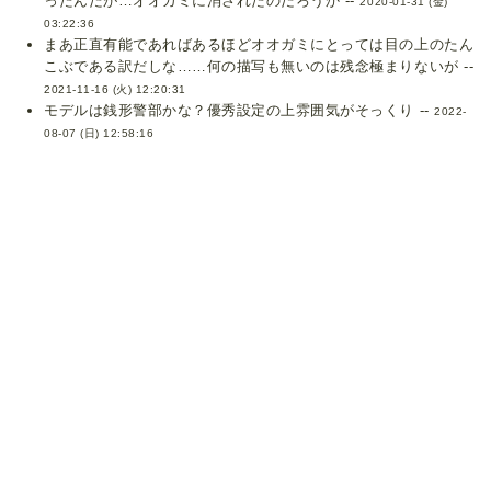
ったんだが…オオガミに消されたのだろうか --
2020-01-31 (金)
03:22:36
まあ正直有能であればあるほどオオガミにとっては目の上のたん
こぶである訳だしな……何の描写も無いのは残念極まりないが --
2021-11-16 (火) 12:20:31
モデルは銭形警部かな？優秀設定の上雰囲気がそっくり --
2022-
08-07 (日) 12:58:16