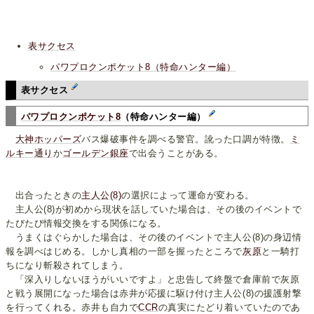
表サクセス
パワプロクンポケット8（特命ハンター編）
表サクセス
パワプロクンポケット8
（特命ハンター編）
大神ホッパーズ
バス爆破事件を調べる警官。訛った口調が特徴。
ミ
ルキー通り
か
ゴールデン銀座
で出会うことがある。
出合ったときの
主人公(8)
の選択によって運命が変わる。
主人公(8)が初めから現状を話していた場合は、その後のイベントで
たびたび情報交換をする関係になる。
うまくはぐらかした場合は、その後のイベントで主人公(8)の身辺情
報を調べはじめる。しかし真相の一部を握ったところで
灰原
と一騎打
ちになり斬殺されてしまう。
「深入りしないほうがいいですよ」と忠告して終盤で倉庫前で灰原
と戦う展開になった場合は赤井が応援に駆け付け主人公(8)の援護射撃
を行ってくれる。赤井も自力で
CCR
の真実にたどり着いていたのであ