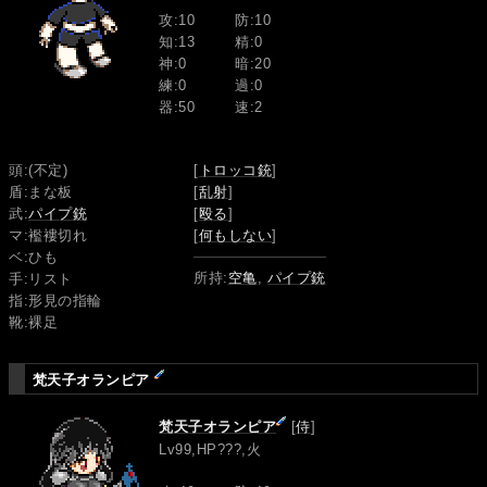
攻:10
防:10
知:13
精:0
神:0
暗:20
練:0
過:0
器:50
速:2
頭:(不定)
[
トロッコ銃
]
盾:まな板
[
乱射
]
武:
パイプ銃
[
殴る
]
マ:襤褸切れ
[
何もしない
]
ベ:ひも
所持:
空亀
,
パイプ銃
手:リスト
指:形見の指輪
靴:裸足
梵天子オランピア
梵天子オランピア
[
侍
]
Lv99,HP???,火