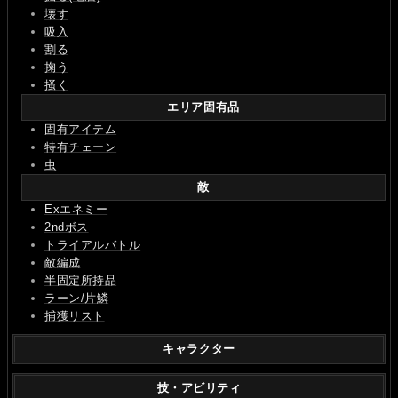
壊す
吸入
割る
掬う
掻く
エリア固有品
固有アイテム
特有チェーン
虫
敵
Exエネミー
2ndボス
トライアルバトル
敵編成
半固定所持品
ラーン/片鱗
捕獲リスト
キャラクター
技・アビリティ