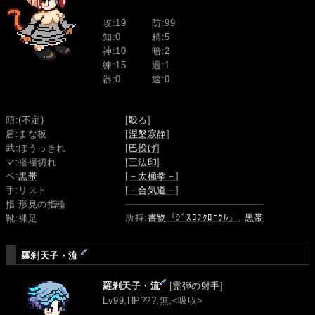
攻:19
防:99
知:0
精:5
神:10
暗:2
練:15
過:1
器:0
速:0
頭:(不定)
[
殴る
]
盾:まな板
[
涅槃寂静
]
武:ぼうっきれ
[
巴投げ
]
マ:襤褸切れ
[
三法印
]
ベ:
黒帯
[
－太極拳－
]
手:リスト
[
－合気道－
]
指:形見の指輪
所持:
書物『ｼﾞｽﾛﾌｸﾛﾆｸﾙ』
,
黒帯
靴:裸足
羅刹天子・流
羅刹天子・流
[
霊弾の射手
]
Lv99,HP???,無,<吸収>