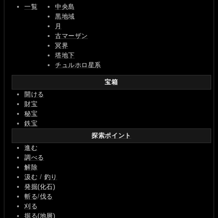
一覧
中央島
黒地域
月
古マーザン
冥界
塔地下
チュルホロ星系
宝箱
開ける
財宝
秘宝
鉄宝
探索ポイント
進む
調べる
解除
汲む
/
釣り
発掘(化石)
斬る
/
伐る
刈る
掘る(地層)