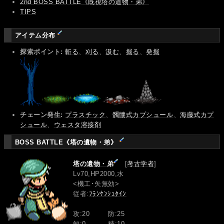
2nd BOSS BATTLE《既視塔の遺物・弟》
TIPS
アイテム分布
探索ポイント:
斬る
、
刈る
、
汲む
、
掘る
、
発掘
チェーン発生:
プラスチック
、
髑髏式カプシュール
、
海藤式カプ
シュール
、
ウェスタ溶接剤
BOSS BATTLE《塔の遺物・弟》
塔の遺物・弟
[
考古学者
]
Lv70,HP2000,水
<機工･矢無効>
従者:
ﾌﾗﾝｹﾝｼｭﾀｲﾝ
攻:20
防:25
知:0
精:10