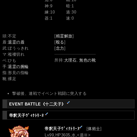
神:9
暗:1
練:10
過:30
器:1
速:0
頭:不定
[
精霊解放
]
盾:
退霊の盾
[
殴る
]
武:ぼうっきれ
[
念力
]
マ:襤褸切れ
所持:
大理石
,
無色の靴
ベ:ひも
手:
退霊の腕輪
指:形見の指輪
靴:裸足
撃破後、連戦でイベント戦闘に突入する
EVENT BATTLE《
十二天子
》
帝釈天子ｳﾞｨｸﾄﾘｰﾇ
帝釈天子ｳﾞｨｸﾄﾘｰﾇ
[
体術士
]
Lv99,HP3605,水,<盾Ⅲ>