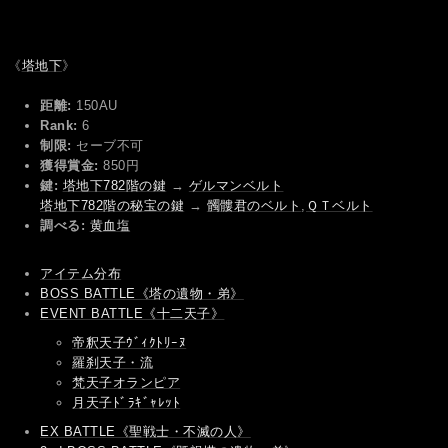
《
塔地下
》
距離:
150AU
Rank:
6
制限:
セーブ不可
獲得賞金:
850円
鍵:
塔地下782階の鍵
→
ゲルマンベルト
塔地下782階の秘宝の鍵
→
髑髏君のベルト
,
ＱＴベルト
調べる:
黄血塩
アイテム分布
BOSS BATTLE《塔の遺物・弟》
EVENT BATTLE《十二天子》
帝釈天子ｳﾞｨｸﾄﾘｰﾇ
羅刹天子・流
梵天子オランピア
月天子ﾄﾞﾗｷﾞｬﾚｯﾄ
EX BATTLE《聖戦士・不滅の人》