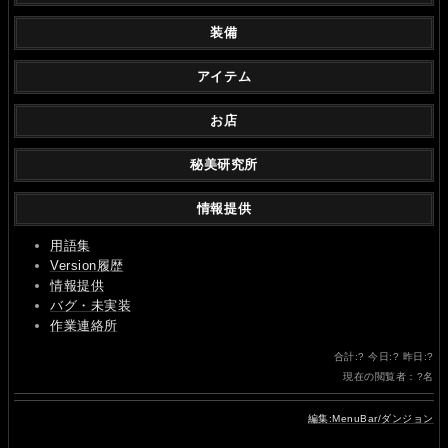
装備
アイテム
お店
秘美研究所
情報提供
用語集
Version履歴
情報提供
バグ・未実装
作業連絡所
合計:
?
今日:
?
昨日:
?
現在の閲覧者：
?
名
編集:MenuBar/ダンジョン