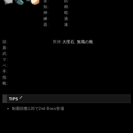
攻:
防:
知:
精:
神:
暗:
練:
過:
器:
速:
頭:
所持:
大理石
,
無職の靴
盾:
武:
マ:
ベ:
手:
指:
靴:
TIPS
制覇回数120で2nd Boss登場