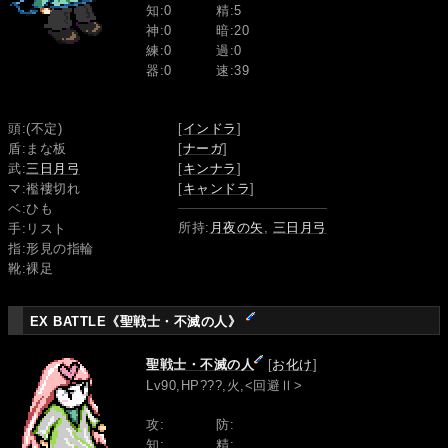
知:0
精:5
神:0
暗:20
練:0
過:0
器:0
速:39
頭:(不定)
[
インドラ
]
盾:まな板
[
ナーガ
]
武:
三日月弓
[
キンナラ
]
マ:襤褸切れ
[
キャンドラ
]
ベ:ひも
所持:
月夜の矢
,
三日月弓
手:リスト
指:形見の指輪
靴:裸足
EX BATTLE《聖戦士・不滅の人》
聖戦士・不滅の人
[
お化け
]
Lv90,HP???,火,<回避Ⅱ>
攻:
防:
知:
精: