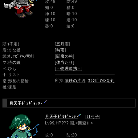
攻:49
防:49
知:0
精:0
神:10
暗:10
練:10
過:10
器:0
速:0
頭:(不定)
[
五月雨
]
盾:まな板
[
時雨
]
武:
ｵﾗﾝﾋﾟｱの竜剣
[
閻魔の杓
]
マ:
侍の鎧
[
体当たり
]
ベ:ひも
[
－物理連携－
]
手:リスト
所持:
隕鉄の片刃
,
ｵﾗﾝﾋﾟｱの竜剣
指:形見の指輪
靴:裸足
月天子ﾄﾞﾗｷﾞｬﾚｯﾄ
月天子ﾄﾞﾗｷﾞｬﾚｯﾄ
[
月弓子
]
Lv99,HP???,闇,<回避Ⅱ>
攻:0
防:20