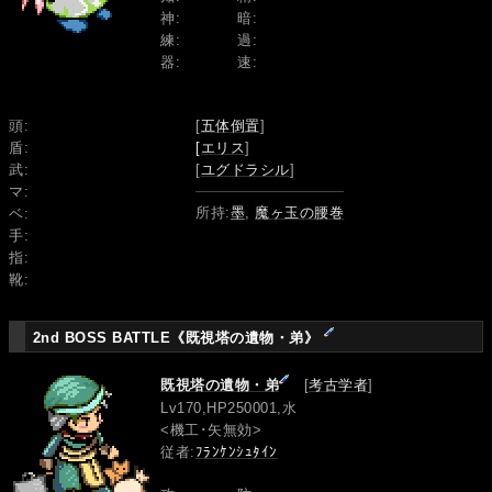
神:
暗:
練:
過:
器:
速:
頭:
[
五体倒置
]
盾:
[エリス
]
武:
[
ユグドラシル
]
マ:
所持:
墨
,
魔ヶ玉の腰巻
ベ:
手:
指:
靴:
2nd BOSS BATTLE《既視塔の遺物・弟》
既視塔の遺物・弟
[
考古学者
]
Lv170,HP250001,水
<機工･矢無効>
従者:
ﾌﾗﾝｹﾝｼｭﾀｲﾝ