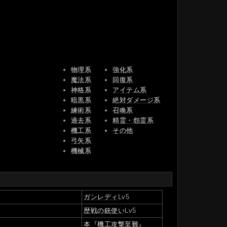
物理系
強化系
魔法系
回復系
神格系
アイテム系
暗黒系
絶対ダメージ系
練術系
召喚系
過去系
精霊・怨霊系
機工系
その他
弓矢系
機械系
ガンレディ
Lv5
歴戦の銃使い
Lv5
本『機工攻撃至難』