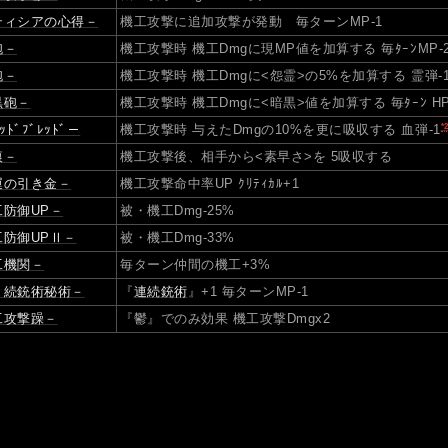
ティシアの心得－
機工攻撃に追加攻撃が発動 毎ターンMP-1
砲－
機工攻撃時 機工Dmgに現MP値を加算する 毎ﾀｰﾝMP-
砲－
機工攻撃時 機工Dmgに<怨霊>の5%を加算する 霊弾-1
黒砲－
機工攻撃時 機工Dmgに<暗黒>値を加算する 毎ﾀｰﾝ HP
*
ｯﾄﾞﾌﾞﾚｯﾄﾞ－
機工攻撃時 与えたDmgの10%を更に吸収する 血弾-1
痕－
機工攻撃後、相手から<素早さ>を 5吸収する
運の引き金－
機工攻撃命中率UP ｸﾘﾃｨｶﾙ+1
工防御UP－
被・機工Dmg-25%
工防御UPⅡ－
被・機工Dmg-33%
工機関－
毎ターン仲間の機工+3%
々続銃術秘術－
『
連続銃術
』+1 毎ターンMP-1
工攻撃躁－
『鬱』でのみ効果 機工攻撃Dmgx2