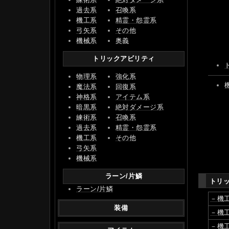
過去系
召喚系
機工系
精霊・怨霊系
弓矢系
その他
機械系
奥義
トリックアビリティ
物理系
強化系
魔法系
回復系
神格系
アイテム系
暗黒系
絶対ダメージ系
練術系
召喚系
過去系
精霊・怨霊系
機工系
その他
弓矢系
機械系
ラーン/片鱗
トリ
ラーン/片鱗
－機
装備
－機
－機