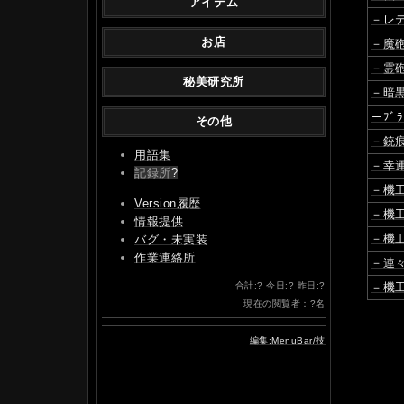
アイテム
－レ
お店
－魔
－霊
秘美研究所
－暗
－ﾌﾞﾗ
その他
－銃
用語集
－幸
記録所
?
－機
Version履歴
－機
情報提供
－機
バグ・未実装
作業連絡所
－連
合計:
?
今日:
?
昨日:
?
－機
現在の閲覧者：
?
名
編集:MenuBar/技