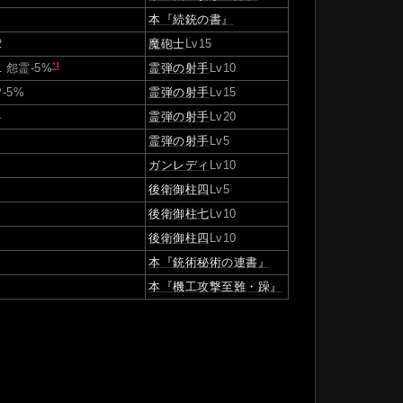
本『続銃の書』
2
魔砲士
Lv15
*1
霊弾の射手
Lv10
 怨霊-5%
-5%
霊弾の射手
Lv15
2
霊弾の射手
Lv20
霊弾の射手
Lv5
ガンレディ
Lv10
後衛御柱四
Lv5
後衛御柱七
Lv10
後衛御柱四
Lv10
本『銃術秘術の連書』
本『機工攻撃至難・躁』