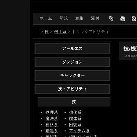
[
ホーム
|
新規
|
編集
|
添付
]
>
技
>
機工系
> トリックアビリティ
技/
アールエス
Last-mod
ダンジョン
キャラクター
技・アビリティ
技
物理系
強化系
魔法系
弱体系
神格系
回復系
暗黒系
アイテム系
練術系
絶対ダメージ系