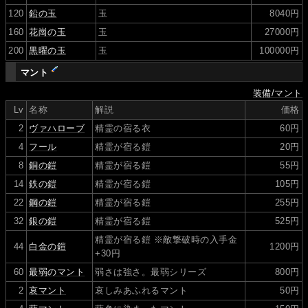
120
鉛の玉
玉
8040円
160
花崗の玉
玉
27000円
200
黒曜の玉
玉
100000円
マント
装備/マント
Lv
名称
解説
価格
2
ヴァハローブ
精霊の宿る衣
60円
4
フール
精霊が宿る鎧
20円
8
銅の鎧
精霊が宿る鎧
55円
14
鉄の鎧
精霊が宿る鎧
105円
22
鋼の鎧
精霊が宿る鎧
255円
32
銀の鎧
精霊が宿る鎧
525円
精霊が宿る鎧 ※敵撃破時の入手金
44
白金の鎧
1200円
+30円
60
最弱のマント
弱さは強さ。最弱シリーズ
800円
2
哀マント
哀しみあふれるマント
50円