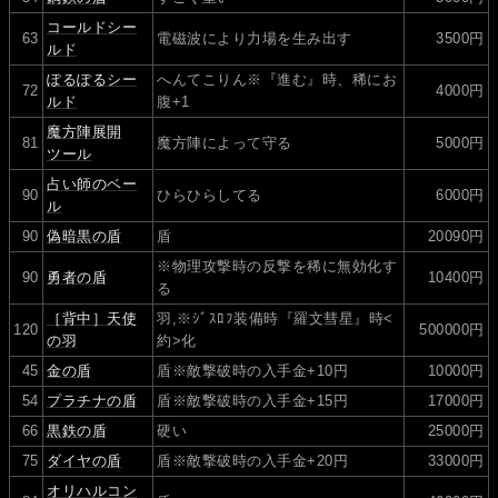
コールドシー
63
電磁波により力場を生み出す
3500円
ルド
ぽるぽるシー
へんてこりん※『進む』時、稀にお
72
4000円
ルド
腹+1
魔方陣展開
81
魔方陣によって守る
5000円
ツール
占い師のベー
90
ひらひらしてる
6000円
ル
90
偽暗黒の盾
盾
20090円
※物理攻撃時の反撃を稀に無効化す
90
勇者の盾
10400円
る
［背中］天使
羽,※ｼﾞｽﾛﾌ装備時『羅文彗星』時<
120
500000円
の羽
約>化
45
金の盾
盾※敵撃破時の入手金+10円
10000円
54
プラチナの盾
盾※敵撃破時の入手金+15円
17000円
66
黒鉄の盾
硬い
25000円
75
ダイヤの盾
盾※敵撃破時の入手金+20円
33000円
オリハルコン