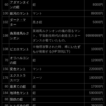
アダマンタイ
60
鎧
8000円
ンの鎧
100
銀河のマント
マント
89000円
ダーク・マ
102
黒き鎧
5000円
ター
英雄馬ルクシオンの魂の宿るマン
偽英雄馬ルク
198
ト。宇宙創生時代の創造主スター
99999999円
シオン
ダンスが着ていたもの。
※物理攻撃された時、稀に
いたず
108
ピエロマント
10000円
ら
が発動する(HP300以下)
オリハルコン
70
鎧
12000円
の鎧
156
変色マント
マント
220000円
エクストラ
176
スーツ
180000円
スーツ
80
最果ての鎧
鎧
17000円
184
地球色マント
鎧
590000円
88
隕鉄の鎧
鎧
23000円
98
ヒルダ金の鎧
鎧
38000円