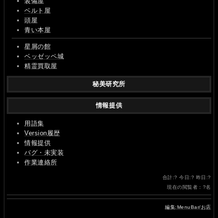
装備屋
ベルト屋
頭屋
青い本屋
星屑の館
ベッゼッペ城
精霊買取屋
秘美研究所
情報提供
用語集
Version履歴
情報提供
バグ・未実装
作業連絡所
合計:
?
今日:
?
昨日:
?
現在の閲覧者：
?
名
編集:MenuBar/お店