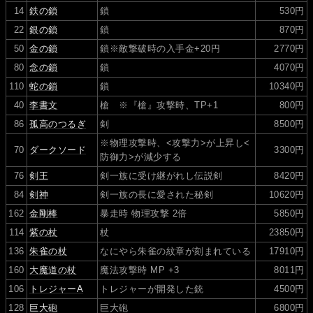
14
鉄の鎖
鎖
530円
22
銀の鎖
鎖
870円
50
金の鎖
鎖※敵撃破時の入手金+20円
2770円
80
念の鎖
鎖
4070円
110
蛇の鎖
鎖
10340円
40
李書文
槍 ※『槍』攻撃時、TP+1
800円
86
孤高のつるぎ
剣
8500円
※物理攻撃時、<攻撃力>が上昇し<
70
ダークソード
3300円
防御力>が減少する
76
剣王
剣一族に受け継がれし伝説剣
8420円
84
剣神
剣一族の長に愛された秘剣
10620円
162
金剛棒
暴走時 物理攻撃 2倍
5850円
114
紫の杖
杖
23850円
136
朱雀の杖
なにやら朱雀の紋章が刻まれている
17910円
160
大魔道の杖
魔法攻撃時 MP +3
8011円
106
トレジャーA
トレジャーが開発した銃
4500円
128
巨大砲
巨大砲
6800円