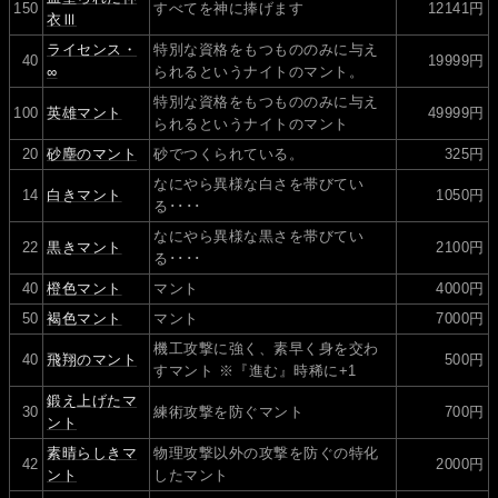
150
すべてを神に捧げます
12141円
衣Ⅲ
ライセンス・
特別な資格をもつもののみに与え
40
19999円
∞
られるというナイトのマント。
特別な資格をもつもののみに与え
100
英雄マント
49999円
られるというナイトのマント
20
砂塵のマント
砂でつくられている。
325円
なにやら異様な白さを帯びてい
14
白きマント
1050円
る････
なにやら異様な黒さを帯びてい
22
黒きマント
2100円
る････
40
橙色マント
マント
4000円
50
褐色マント
マント
7000円
機工攻撃に強く、素早く身を交わ
40
飛翔のマント
500円
すマント ※『進む』時稀に+1
鍛え上げたマ
30
練術攻撃を防ぐマント
700円
ント
素晴らしきマ
物理攻撃以外の攻撃を防ぐの特化
42
2000円
ント
したマント