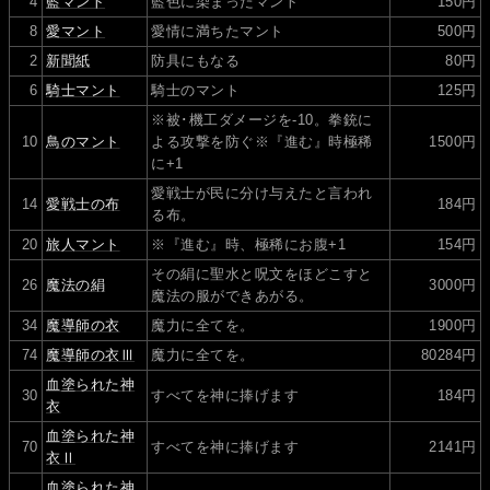
4
藍マント
藍色に染まったマント
150円
8
愛マント
愛情に満ちたマント
500円
2
新聞紙
防具にもなる
80円
6
騎士マント
騎士のマント
125円
※被･機工ダメージを-10。拳銃に
10
鳥のマント
よる攻撃を防ぐ※『進む』時極稀
1500円
に+1
愛戦士が民に分け与えたと言われ
14
愛戦士の布
184円
る布。
20
旅人マント
※『進む』時、極稀にお腹+1
154円
その絹に聖水と呪文をほどこすと
26
魔法の絹
3000円
魔法の服ができあがる。
34
魔導師の衣
魔力に全てを。
1900円
74
魔導師の衣Ⅲ
魔力に全てを。
80284円
血塗られた神
30
すべてを神に捧げます
184円
衣
血塗られた神
70
すべてを神に捧げます
2141円
衣Ⅱ
血塗られた神