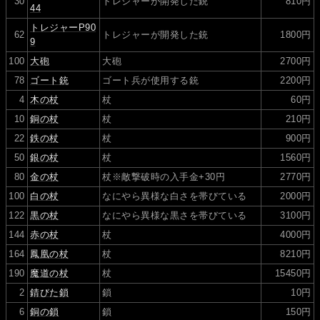
30
トレジャーが開発した銃
810円
44
トレジャーP90
62
トレジャーが開発した銃
1800円
9
100
大砲
大砲
2700円
78
ゴート銃
ゴート兵が使用する銃
2200円
4
木の杖
杖
60円
10
銅の杖
杖
210円
22
鉄の杖
杖
900円
50
銀の杖
杖
1560円
80
金の杖
杖※敵撃破時の入手金+30円
2770円
100
白の杖
なにやら異様な白さを帯びている
2000円
122
黒の杖
なにやら異様な黒さを帯びている
3100円
144
赤の杖
杖
4000円
164
鳳凰の杖
杖
8210円
190
魔道の杖
杖
15450円
2
錆びた鎖
鎖
10円
6
銅の鎖
鎖
150円