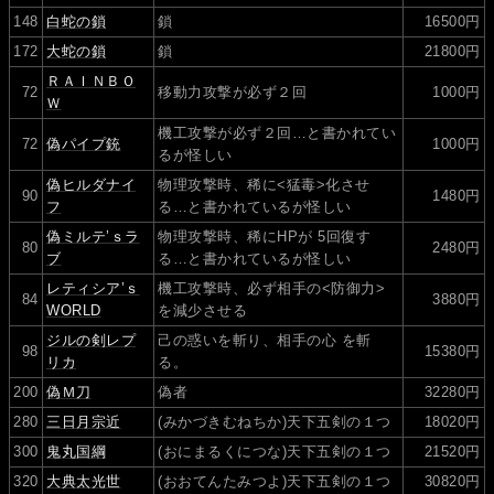
148
白蛇の鎖
鎖
16500円
172
大蛇の鎖
鎖
21800円
ＲＡＩＮＢＯ
72
移動力攻撃が必ず２回
1000円
Ｗ
機工攻撃が必ず２回…と書かれてい
72
偽パイプ銃
1000円
るが怪しい
偽ヒルダナイ
物理攻撃時、稀に<猛毒>化させ
90
1480円
フ
る…と書かれているが怪しい
偽ミルテ’ｓラ
物理攻撃時、稀にHPが 5回復す
80
2480円
ブ
る…と書かれているが怪しい
レティシア’ｓ
機工攻撃時、必ず相手の<防御力>
84
3880円
WORLD
を減少させる
ジルの剣レプ
己の惑いを斬り、相手の心 を斬
98
15380円
リカ
る。
200
偽Ｍ刀
偽者
32280円
280
三日月宗近
(みかづきむねちか)天下五剣の１つ
18020円
300
鬼丸国綱
(おにまるくにつな)天下五剣の１つ
21520円
320
大典太光世
(おおてんたみつよ)天下五剣の１つ
30820円