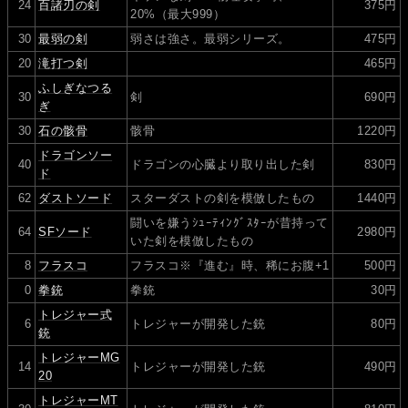
24
百諸刃の剣
375円
20%（最大999）
30
最弱の剣
弱さは強さ。最弱シリーズ。
475円
20
滝打つ剣
465円
ふしぎなつる
30
剣
690円
ぎ
30
石の骸骨
骸骨
1220円
ドラゴンソー
40
ドラゴンの心臓より取り出した剣
830円
ド
62
ダストソード
スターダストの剣を模倣したもの
1440円
闘いを嫌うｼｭｰﾃｨﾝｸﾞｽﾀｰが昔持って
64
SFソード
2980円
いた剣を模倣したもの
8
フラスコ
フラスコ※『進む』時、稀にお腹+1
500円
0
拳銃
拳銃
30円
トレジャー式
6
トレジャーが開発した銃
80円
銃
トレジャーMG
14
トレジャーが開発した銃
490円
20
トレジャーMT