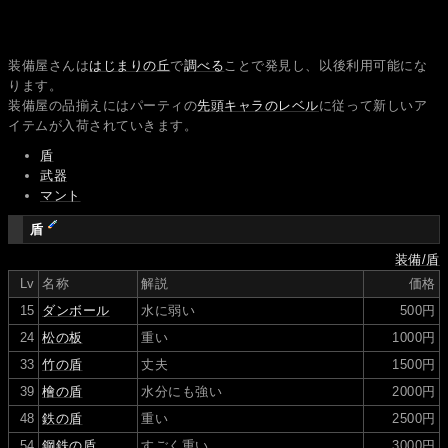
装備屋さんは
はじまりの丘
で
調べる
ことで発見し、以後利用可能にな
ります。
装備屋の品揃えにはパーティの
先頭キャラのレベル
に従って新しいア
イテムが入荷されていきます。
盾
武器
マント
盾
装備/盾
Lv
名称
解説
価格
15
ダンボール
水に弱い
500円
24
松の板
重い
1000円
33
竹の盾
丈夫
1500円
39
檜の盾
水分にも強い
2000円
48
鉄の盾
重い
2500円
54
鋼鉄の盾
すごく重い
3000円