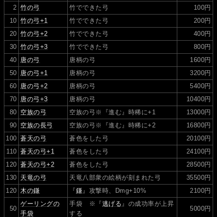
2
竹の弓
竹でできた弓
100円
10
竹の弓+1
竹でできた弓
200円
20
竹の弓+2
竹でできた弓
400円
30
竹の弓+3
竹でできた弓
800円
40
唐の弓
唐柄の弓
1600円
50
唐の弓+1
唐柄の弓
3200円
60
唐の弓+2
唐柄の弓
5400円
70
唐の弓+3
唐柄の弓
10400円
80
空族の弓
空族の弓※『進む』時稀に+1
13000円
90
空族の長弓
空族の弓※『進む』時稀に+2
16800円
100
蒼天の弓
蒼色をした弓
20100円
110
蒼天の弓+1
蒼色をした弓
24100円
120
蒼天の弓+2
蒼色をした弓
28500円
130
天竜の弓
天竜八部衆の絵柄が刻まれた弓
35500円
120
木の鎌
『
鎌
』攻撃時、Dmg+10%
2100円
ゲーリングの
手袋 ※『
逃げる
』の成功率が上昇
50
5000円
手袋
する