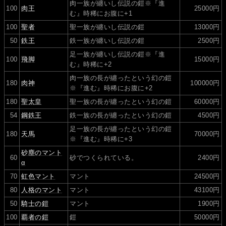
肉一族が纏いし伝説の鎧※『進
100
肉王
25000円
む』時稀にお腹に+1
100
聖者
聖一族が纏いし伝説の鎧
13000円
50
鉄王
鉄一族が纏いし伝説の鎧
2500円
足一族が纏いし伝説の鎧※『進
100
飛脚
15000円
む』時稀に+2
肉一族の長が纏ったという幻の鎧
180
肉神
100000円
※『進む』時稀にお腹に+2
180
聖太皇
聖一族の長が纏ったという幻の鎧
60000円
54
鋼鉄王
鉄一族の長が纏ったという幻の鎧
4500円
足一族の長が纏ったという幻の鎧
180
天馬
70000円
※『進む』時稀に+3
砂塵のマント
60
砂でつくられている。
2400円
α
70
虹色マント
マント
24500円
80
人格のマント
マント
43100円
50
騎士の鎧
マント
1900円
100
覇者の鎧
鎧
50000円