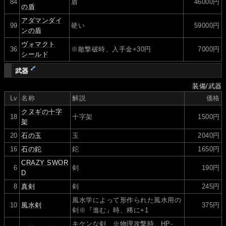
84
盾
46000円
の盾
アダマンダイ
99
硬い
59000円
ンの盾
ヴォマクト
36
※敵撃破時、入手金+30円
7000円
シールド
武器
装備/武器
Lv
名称
解説
価格
クヌギの十字
18
十字架
1500円
架
20
石の玉
玉
2040円
16
石の鉈
鉈
1650円
CRAZY SWOR
6
剣
190円
D
8
真剣
剣
245円
風水学によって形作られた風水用の
10
風水剣
375円
剣※『進む』時、稀に+1
キケンな剣 ※物理攻撃時、HP-