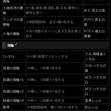
腕輪
Ｘ線洗浄の腕
※<毒,病気,眠,混乱,鎖,石化,爆弾>に
秘宝:
冥土の底
輪
耐性を持つ
アングラの泥
BOSS:
冥土の
※戦闘開始時、必ず<毒>化する
腕輪
底
※5の倍数のターンに必ず正気を取り
BOSS:
魂人の
小鬼の腕輪
戻す
廃都
指輪
宝箱:
再構成ト
ﾐｭｰﾀﾝﾄ
※<盾>状態でスタートする
ンネル
宝箱:
ハデスの
回避の指輪
※稀に、<回避>化する
腹
秘宝:
ハデスの
回避の指輪+1
※稀に、<回避Ⅱ>化する
口
秘宝:
ハデスの
回避の指輪+2
※稀に、<回避Ⅲ>化する
口
回避の指輪+3
※時々、<回避Ⅲ>化する
霊界レシピ
眼帯
※戦闘開始時、稀に<約Ⅱ>化する
幻レシピ