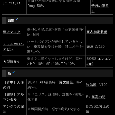
※毎ﾀｰﾝ<鎖>状態になる 錬術攻撃
し
ﾁｪｰﾝｲﾔﾘﾝｸﾞ
Dmg+50%
苦行の眼差
し
頭部
※<呪,Ｍ呪,老化>耐性 / 亜衣装備時<
亜衣マスク
亜衣
初期装備
厄>耐性
ハートポイズンが寄生しているらし
チュルホロヘ
い、※攻撃を受けた際、稀に相手を<
頭屋
:LV180
アピン
混乱>化
※すぐに眠くなっちゃうけど、毎ﾀｰ
BOSS:
エンエン
★型脳みそ
ﾝ HP+10% MP+10% TP+10%
の館
盾
［背中］天使
羽,※
ｼﾞｽﾛﾌ
装備時『
羅文彗星
』時<
装備屋
:LV120
の羽
約>化
［書物］アル
※『エリス』詠唱時、対象を<洗礼>
Ex:
孤高の間
マンダル
化する
アングラの泥
BOSS2:
冥土の
※戦闘開始時、必ず<病気>化する
盾
底