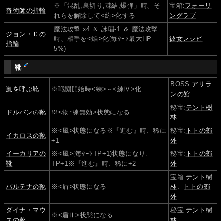
※「混乱,裏切り,凍結,爆弾」時、そ
宝箱:
フォーリ
奇術師の指輪
れらを解除して<約>化する
ングラブ
魔法攻撃 x4 ＆ 詠唱-1 ＆ 魔法攻撃
ジョン・Ｄの
時、相手を<焔>化(毎ﾀｰﾝ最大HP-
彼女レシピ
指輪
5%)
靴
BOSS:
アリラ
嵐を呼ぶ靴
※戦闘開始時<練>～<練Ⅳ>化
ンの館
秘宝:
テント樹
ドルバンの靴
※<物･練無効>状態になる
林
※<風>状態になる※『進む』時、稀に
秘宝:
トトの郊
イカロスの靴
+1
外
イーカリアの
※<風>(毎ﾀｰﾝTP+1)状態になり、
秘宝:
トトの郊
靴
TP+1※『進む』時、稀に+2
外
宝箱:
テント樹
パルテナの靴
※<盾>状態になる
林
、
トトの郊
外
ダイナ・マウ
秘宝:
テント樹
※<盾Ⅲ>状態になる
スの靴
林