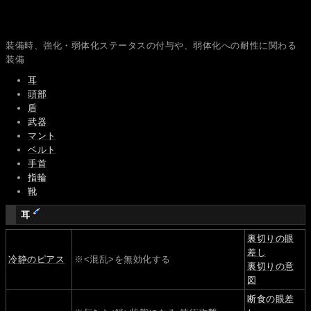
装備時、強化・弱体化ステータスの付与や、弱体化への耐性に関わる
装備
耳
頭部
盾
武器
マント
ベルト
手首
指輪
靴
耳
裏切りの眼
差し
冷静のピアス
※<混乱>を無効化する
裏切りの意
図
断食の眼差