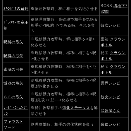
BOSS:
塔地下7
ｵﾗﾝﾋﾟｱの竜剣
※物理攻撃時、稀に相手を気絶させる
82階
※物理攻撃時、高確率で相手を気絶＆
ﾌﾞﾗﾌﾏｰの竜王
相手が<約,約II>である時、それを奪
彼女レシピ
剣
う
※現移動力攻撃時、稀に相手を<鎖>
宝箱:
クラウン
呪縛の弓矢
化させる
ボトル
※現移動力攻撃時、極稀に相手を<呪
秘宝:
クラウン
呪魂の弓矢
>化させる
ボトル
※現移動力攻撃時、極稀に相手を<厄
秘宝:
クラウン
崇魂の弓矢
>化させる
ボトル
※現移動力攻撃時、極稀に相手を<呪,
憾魂の弓矢
霊界レシピ
厄,鎖>化させる
※現移動力攻撃時、極稀に相手を<呪,
ＳＦの弓矢
彼女レシピ
厄,鎖,攻↓↓,防↓↓>化させる
ｿｰﾄﾞ･ﾛｰｴﾝｸﾞ
※稀に攻撃相手の
強化ステータス
を解
武器屋さん
ﾘﾝ
除させる
ファウスト
物理攻撃時、相手の強化状態を奪う
豪傑レシピ
ソード