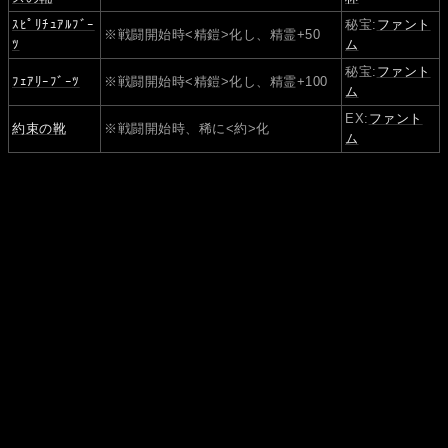
ｽﾋﾟﾘﾁｭｱﾙﾌﾞｰ
秘宝:
ファント
※戦闘開始時<精鎧>化し、精霊+50
ﾂ
ム
秘宝:
ファント
ﾌｪｱﾘｰﾌﾞｰﾂ
※戦闘開始時<精鎧>化し、精霊+100
ム
EX:
ファント
約束の靴
※戦闘開始時、稀に<約>化
ム