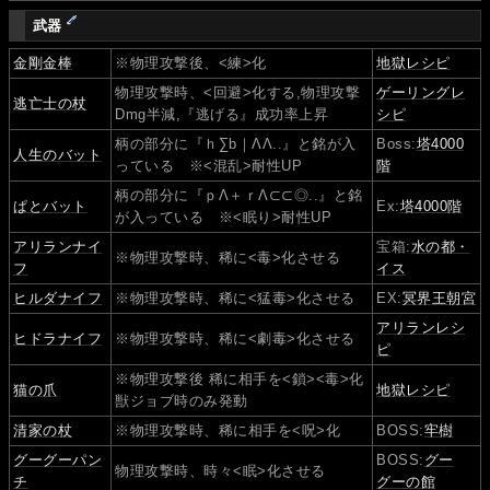
武器
金剛金棒
※物理攻撃後、<練>化
地獄レシピ
物理攻撃時、<回避>化する,物理攻撃
ゲーリングレ
逃亡士の杖
Dmg半減,『逃げる』成功率上昇
シピ
柄の部分に『ｈ∑b｜ΛΛ..』と銘が入
Boss:
塔4000
人生のバット
っている ※<混乱>耐性UP
階
柄の部分に『ｐΛ＋ｒΛ⊂⊂◎..』と銘
ぱとバット
Ex:
塔4000階
が入っている ※<眠り>耐性UP
アリランナイ
宝箱:
水の都・
※物理攻撃時、稀に<毒>化させる
フ
イス
ヒルダナイフ
※物理攻撃時、稀に<猛毒>化させる
EX:
冥界王朝宮
アリランレシ
ヒドラナイフ
※物理攻撃時、稀に<劇毒>化させる
ピ
※物理攻撃後 稀に相手を<鎖><毒>化
猫の爪
地獄レシピ
獣ジョブ時のみ発動
清家の杖
※物理攻撃時、稀に相手を<呪>化
BOSS:
牢樹
グーグーパン
BOSS:
グー
物理攻撃時、時々<眠>化させる
チ
グーの館