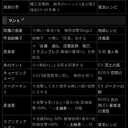
機工攻撃時、相手の<ペット>及び第2
加奈の手
彼女レシピ
強化ｽﾃｰﾀｽを奪う
マント
閻魔の肌着
※稀に<暴走>化 物理攻撃Dmgx2
地獄レシピ
甲賀鎖帷子
鎖帷子、※稀に『回避』化する
洋服屋
※『
自爆
、
成仏
、
涅槃寂静
、
呪穴
、
黒装束
ドラゴンブレス
,爆破(<爆弾>)』を無
宝箱:
鬼ヶ島
効化
氷のマント
※<凍結>による死を回避する
EX:
冥土の底
キュービック
BOSS:
空間の
※LV3状態異常に対し、耐性を持つ
スーツ
祠
グーグーマン
※攻撃してきた相手を稀に<眠>状態
EX:
グーグーの
ト
にさせる
館
BOSS:
古の
※攻撃を受けると<盾Ⅲ>化,防御攻
柔道着
祠
,Ex:
豪傑達
撃+50%,『
－太極拳－
』付随
の黄昏
※全被Dmg -50% 被物攻時<盾Ⅲ>化
ラプソディア
防御攻撃+50% 『
－太極拳－
』付
彼女レシピ
リボン