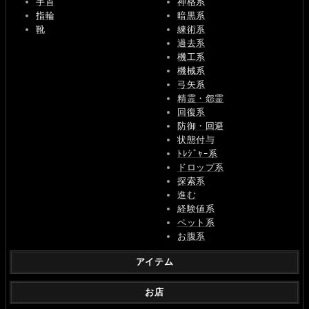
手首
神格系
指輪
暗黒系
靴
練術系
過去系
機工系
機械系
弓矢系
精霊・怨霊
回復系
防御・回避
状態付与
ﾄﾚｼﾞｬｰ系
ドロップ系
探索系
進む
経験値系
ペット系
お腹系
アイテム
お店