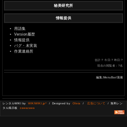
秘美研究所
情報提供
用語集
Version履歴
情報提供
バグ・未実装
作業連絡所
合計:
?
今日:
?
昨日:
?
現在の閲覧者：
?
名
編集:MenuBar/装備
レンタルWIKI by
WIKIWIKI.jp*
/ Designed by
Olivia
/
広告について
/ 無料レン
タル掲示板
zawazawa