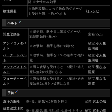
随 ※女性のみ効果
※物理攻撃によって致命的ダメージ
根性胴着
幻レシピ
を受けた際、<約>化する
ベルト
※暴走時、敵全員に追加ダメージ、
閻魔卍腰巻
宝箱:
ヘル
戦闘開始時<暴>化
アンドロメダベ
秘宝:
小人集
※攻撃時、相手を稀に<鎖>化
ルト
落周辺
バーナードベル
※攻撃時、相手を50%の確率で<鎖>
秘宝:
小人集
ト
化
落周辺
アンチパストベ
※過去攻撃を受けると、<魔法･過去
秘宝:
聖なる
ルト
魔法無効>状態になる
洞窟
フューチャーベ
※過去攻撃を受けると、<魔法･過去
秘宝:
聖なる
ルト
魔法無効,反射>状態になる
洞窟
手首
洗浄の腕輪
※<毒、病気>に耐性を持つ
宝箱:
冥土の底
超音波洗浄の
※<毒,病気,眠,混乱,鎖>に耐性を持つ
秘宝:
冥土の底