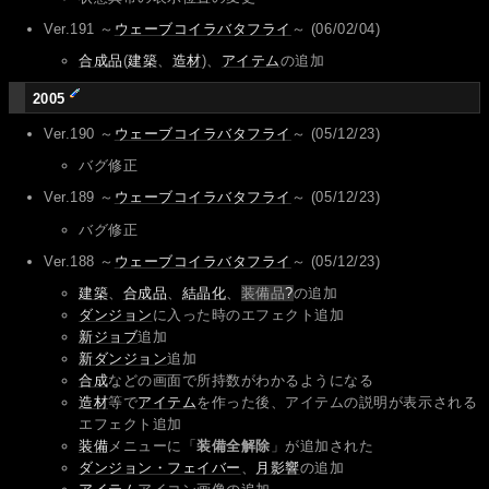
Ver.191 ～
ウェーブコイラバタフライ
～ (06/02/04)
合成品
(
建築
、
造材
)、
アイテム
の追加
2005
Ver.190 ～
ウェーブコイラバタフライ
～ (05/12/23)
バグ修正
Ver.189 ～
ウェーブコイラバタフライ
～ (05/12/23)
バグ修正
Ver.188 ～
ウェーブコイラバタフライ
～ (05/12/23)
建築
、
合成品
、
結晶化
、
装備品
?
の追加
ダンジョン
に入った時のエフェクト追加
新ジョブ
追加
新ダンジョン
追加
合成
などの画面で所持数がわかるようになる
造材
等で
アイテム
を作った後、アイテムの説明が表示される
エフェクト追加
装備
メニューに「
装備全解除
」が追加された
ダンジョン・フェイバー
、
月影響
の追加