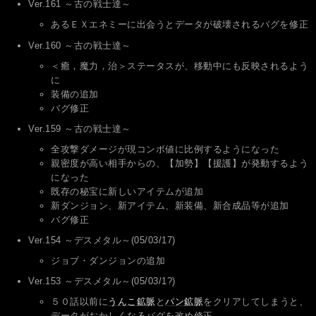
Ver.161 ～古の戦士達～
あるＥＸエネミーに出会うとデータが破壊されるバグを修正
Ver.160 ～古の戦士達～
＜癒，魔力，治＞ステータスが、移動中にも反映されるよう
に
装備の追加
バグ修正
Ver.159 ～古の戦士達～
全攻撃ダメージが現コンボ値に比例するようになった
親密度が高い相手からの、【加勢】【援護】が発動するよう
になった
既存の秘宝に新しいアイテムが追加
新ダンジョン、新アイテム、新装備、新合成品等が追加
バグ修正
Ver.154 ～デスメタル～(05/03/17)
ジョブ・ダンジョンの追加
Ver.153 ～デスメタル～(05/03/1?)
５０話以前に
うんこ鉱脈
と
パン鉱脈
をクリアしてしまうと、
データがおかしくなるバグを改め修正。