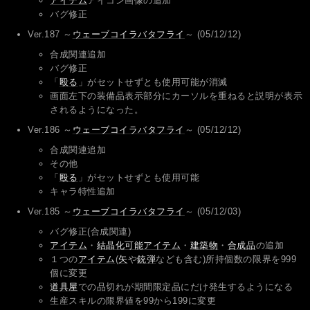
アイテム
アイコン画像の追加
バグ修正
Ver.187 ～
ウェーブコイラバタフライ
～ (05/12/12)
合成関連追加
バグ修正
「
殴る
」がセットせずとも使用可能が消滅
画面左下の装備品表示部分にカーソルを重ねると説明が表示
されるようになった。
Ver.186 ～
ウェーブコイラバタフライ
～ (05/12/12)
合成関連追加
その他
「
殴る
」がセットせずとも使用可能
キャラ特性追加
Ver.185 ～
ウェーブコイラバタフライ
～ (05/12/03)
バグ修正(合成関連)
アイテム
・
結晶化可能アイテム
・
建築物
・
合成品
の追加
１つの
アイテム
(
矢
や
銃弾
なども含む)所持個数の限界を999
個に変更
道具屋
での品切れが期間限定品にだけ発生するようになる
生産スキルの限界値を99から199に変更