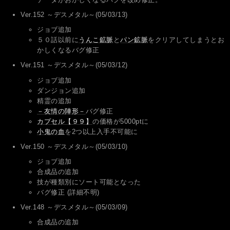
Ver.152 ～デスメタル～(05/03/13)
ジョブ追加
５０話以前に
うんこ鉱脈
と
パン鉱脈
をクリアしてしまうとお
かしくなるバグ修正
Ver.151 ～デスメタル～(05/03/12)
ジョブ追加
ダンジョン追加
精霊の追加
－友情の陣形－
バグ修正
カプセル【９９】
の価格が5000ptに
小鬼の血
を2つ以上入手不可能に
Ver.150 ～デスメタル～(05/03/10)
ジョブ追加
合成品の追加
技が種類別にソート可能となった
バグ修正 (詳細不明)
Ver.148 ～デスメタル～(05/03/09)
合成品の追加