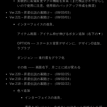
実験的に装備変更マクロ機能を実装（まだ検証が不十分らし
いので使用に注意。使用前のバックアップ作成を推奨）
Ver.225～昇星伝説の幕開け～（08/03/03）
Ver.221～昇星伝説の幕開け～（08/03/01）
インターフェイスの改良。
アイテム画面 - アイテム枠が伸びるボタン追加（右下の▼）
OPTION ---- ステータス背景デザインに、デザインD追加。
ラブラブ
ダンジョン --- 進行度をグラフ化
その他 ------ 画面右下、月ごとに絵が変わる
Ver.220～昇星伝説の幕開け～（08/02/25）
Ver.219～昇星伝説の幕開け～（08/02/24）
Ver.218～昇星伝説の幕開け～（08/02/22）
色々追加
インターフェイスの改良。