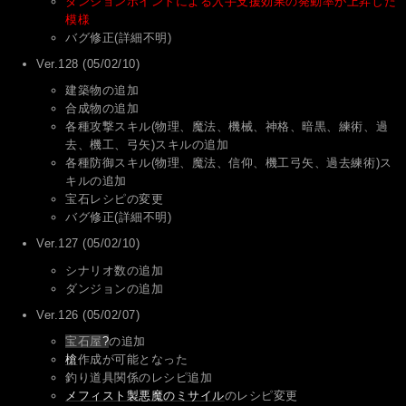
ダンジョンポイントによる入手支援効果の発動率が上昇した
模様
バグ修正(詳細不明)
Ver.128 (05/02/10)
建築物の追加
合成物の追加
各種攻撃スキル(物理、魔法、機械、神格、暗黒、練術、過
去、機工、弓矢)スキルの追加
各種防御スキル(物理、魔法、信仰、機工弓矢、過去練術)ス
キルの追加
宝石レシピの変更
バグ修正(詳細不明)
Ver.127 (05/02/10)
シナリオ数の追加
ダンジョンの追加
Ver.126 (05/02/07)
宝石屋
?
の追加
槍
作成が可能となった
釣り道具関係のレシピ追加
メフィスト製悪魔のミサイル
のレシピ変更