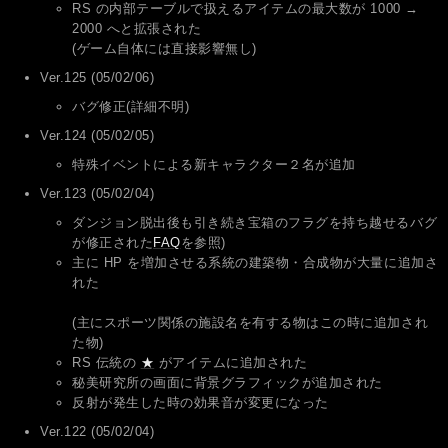
RS の内部テーブルで扱えるアイテムの最大数が 1000 →
2000 へと拡張された
(ゲーム自体には直接影響無し)
Ver.125 (05/02/06)
バグ修正(詳細不明)
Ver.124 (05/02/05)
特殊イベントによる新キャラクター２名が追加
Ver.123 (05/02/04)
ダンジョン脱出後も引き続き宝箱のフラグを持ち越せるバグ
が修正された
FAQ
を参照)
主に HP を増加させる系統の建築物・合成物が大量に追加さ
れた
(主にスポーツ関係の施設名を有する物はこの時に追加され
た物)
RS 伝統の
★
がアイテムに追加された
秘美研究所の画面に背景グラフィックが追加された
反射が発生した時の効果音が変更になった
Ver.122 (05/02/04)