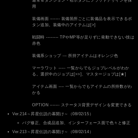
通常＆ダンジョン - 右ボタンにフラットデザインを採
用
装備画面 ------- 装備箇所ごとに装備品を表示できるボ
タン追加。装備中のアイテムは[>]
戦闘時 --------- TPやMP等が足りずに発動できない技は
赤色
装備系ショップ --- 所持アイテムはオレンジ色
マーラワット ----- 一覧からでもジョブレベルがわか
る。選択中のジョブは[>>]、マスタージョブは[★]
アイテム画面 ---- 一覧からでもアイテムの所持数がわ
かる
OPTION ------- ステータス背景デザインを変更できる
Ver.214～昇星伝説の幕開け～（08/02/15）
バグ修正、合成品追加、インターフェース面で色々と修正
Ver.213～昇星伝説の幕開け～（08/02/14）