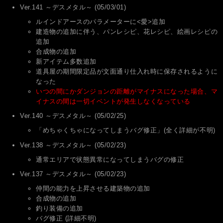
Ver.141 ～デスメタル～ (05/03/01)
ルインドアースのパラメーターに<愛>追加
建造物の追加に伴う、パンレシピ、花レシピ、絵画レシピの
追加
合成物の追加
新アイテム多数追加
道具屋の期間限定品が文面通り仕入れ時に保存されるように
なった
いつの間にかダンジョンの距離がマイナスになった場合、マ
イナスの間は一切イベントが発生しなくなっている
Ver.140 ～デスメタル～ (05/02/25)
「めちゃくちゃになってしまうバグ修正」(全く詳細が不明)
Ver.138 ～デスメタル～ (05/02/23)
通常エリアで状態異常になってしまうバグの修正
Ver.137 ～デスメタル～ (05/02/23)
仲間の能力を上昇させる建築物の追加
合成物の追加
釣り装備の追加
バグ修正 (詳細不明)