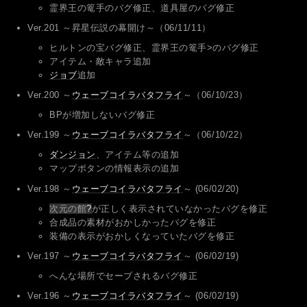
霊界王の篭手のバグ修正、道具屋のバグ修正
Ver.201 ～昇星伝説の幕開け～（06/11/11）
ヒルトンの宝バグ修正、霊界王の篭手>のバグ修正
アイテム・敵キャラ追加
ジョブ
追加
Ver.200 ～
ウェーブコイラバタフライ
～（06/10/23）
BPが増加しないバグ修正
Ver.199 ～
ウェーブコイラバタフライ
～（06/10/22）
ダンジョン
、アイテム等の追加
マップボタンの情報表示の追加
Ver.198 ～
ウェーブコイラバタフライ
～ (06/02/20)
次元の館
?
が正しく表示されていなかったバグを修正
合成品の素材がおかしかったバグを修正
装備の表示がおかしくなっていたバグを修正
Ver.197 ～
ウェーブコイラバタフライ
～ (06/02/19)
へんな場所でセーブされるバグ修正
Ver.196 ～
ウェーブコイラバタフライ
～ (06/02/19)