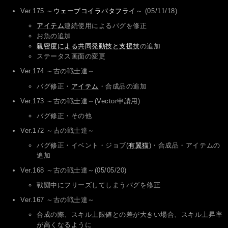
Ver.175 ～
ウェーブコイラバタフライ
～ (05/11/18)
アイテム
連続使用によるバグを修正
お魚の追加
親密度による共同発動技と支援技
の追加
ステータス画面の変更
Ver.174 ～古の戦士達～
バグ修正・
アイテム
・合成品の追加
Ver.173 ～古の戦士達～(Vector申請用)
バグ修正・その他
Ver.172 ～古の戦士達～
バグ修正・イベント・ジョブ(
有翼猫
)・合成品・アイテムの
追加
Ver.168 ～古の戦士達～(05/05/20)
戦闘中にフリーズしてしまうバグを修正
Ver.167 ～古の戦士達～
合成の際、スキル上限値との差が大きい場合、スキル上昇率
が高くなるように