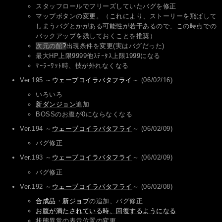
スタッフロールでフリーズしていたバグを修正
マップボタンの変更。（これにより、ストーリーを飛ばして
しまうバグとかがある可能性が若干あるので、この時点での
バックアップを残しておくことを推奨）
次元の館
?
出現条件を変更(実はバグだった)
最大HP上限9999他ｽﾃｰﾀｽ上限1999になる
ﾏｰﾗｰﾜｯﾄ時、技が外れなくなる
Ver.195 ～
ウェーブコイラバタフライ
～ (06/02/16)
いろいろ
新ダンジョン
追加
BOSSのお腹が0にならなくなる
Ver.194 ～
ウェーブコイラバタフライ
～ (06/02/09)
バグ修正
Ver.193 ～
ウェーブコイラバタフライ
～ (06/02/09)
バグ修正
Ver.192 ～
ウェーブコイラバタフライ
～ (06/02/08)
合成品
・
新ジョブ
の追加、バグ修正
お腹が満たされている時、回復するようになる
状態異常の表示位置の変更