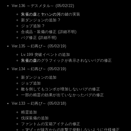
Ver.136 ～デスメタル～ (05/02/22)
朱雀の森
と
ヤハンの河
の鍵の実装
新ダンジョンの追加 ?
ジョブ追加 ?
合成品・装備の修正 (詳細不明)
バグ修正 (詳細不明)
Ver.135 ～幻再び～ (05/02/19)
Lv.199 突破イベントの追加
朱雀の森
のグラフィックが表示されないバグの修正
Ver.134 ～幻再び～ (05/02/19)
新ダンジョンの追加
ジョブ追加
敵を倒してもコンボが増加しないバグの修正
一部の精霊の効果が出ていなかったバグの修正
Ver.133 ～幻再び～ (05/02/18)
精霊追加
伐採装備の追加
ファントムの宝箱アイテムの修正
－マゾ－
が味方からの攻撃で発動しないように仕様修正