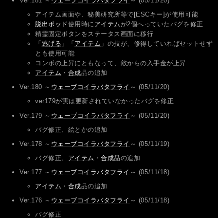
Ver.181 ～
ウェーブコイラバタフライ
～ (05/11/20)
アイテム画面や、秘美研究所等で[ESCキー]が使用可能
脱出ポッド
使用時に
アイテム
が2個へっていたバグを修正
精霊固定ボタンをステータス画面に移行
「
逃げる
」「
アイテム
」の技が、修得していればセットせず
とも使用可能
コンボの上昇にともなって、敵からの入手金が上昇
アイテム
・
合成
品の追加
Ver.180 ～
ウェーブコイラバタフライ
～ (05/11/20)
ver179が実は更新されていなかったバグを修正
Ver.179 ～
ウェーブコイラバタフライ
～ (05/11/20)
バグ修正、絵とかの追加
Ver.178 ～
ウェーブコイラバタフライ
～ (05/11/19)
バグ修正、
アイテム
・
合成
品の追加
Ver.177 ～
ウェーブコイラバタフライ
～ (05/11/18)
アイテム
・
合成
品の追加
Ver.176 ～
ウェーブコイラバタフライ
～ (05/11/18)
バグ修正