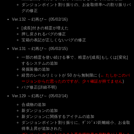
ダンジョンポイント割り振りの、お金取得率への割り振りバ
グの修正
Ver.132 ～幻再び～ (05/02/16)
[成長]付きの精霊が増えた
押し戻されるバグの修正
宝箱の表記が正しくないバグの修正
Ver.131 ～幻再び～ (05/02/15)
一部の精霊を使い続ける事で、精霊が[成長]もしくは[変化]
するシステムの追加
発掘装備の追加
経営のレベルリミットが 50 から無制限に (
← たしかこのバ
ージョンからだ思ったのですが、少々確証が持てません
)
バグ修正(詳細不明)
Ver.129 ～幻再び～ (05/02/14)
合成物の追加
新ダンジョンの追加
新ダンジョンに関係するアイテムの追加
ダンジョンポイント割り振りに、ﾀﾞﾝｼﾞｮﾝ距離縮小、お金取
得率上昇が追加された