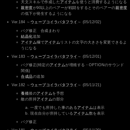
天文スキルで作成した
アイテム
を使うと消費するようになる
親密度
が90以上のペアーが戦闘をするとそのペアーの
親密度
の低下が発生するようになる
Ver.184 ～
ウェーブコイラバタフライ
～ (05/12/02)
バグ修正 合成まわり
結晶化
追加
アイテム
欄で
アイテム
リストの文字の大きさを変更できるよ
うになる
Ver.183 ～
ウェーブコイラバタフライ
～ (05/12/01)
バグ修正(特定の
アイテム
が増殖する・OPTIONのサウンド
関係)
合成品
の追加
Ver.182 ～
ウェーブコイラバタフライ
～ (05/11/21)
養殖
後の
アイテム
を予想
敵の所持
アイテム
の部分
一度でも所持した事のある
アイテム
は表示
現在自分が所持している
アイテム
数を表示
バグ修正