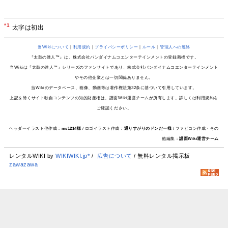
*1
太字は初出
当Wikiについて
｜
利用規約
｜
プライバシーポリシー
｜
ルール
｜
管理人への連絡
『太鼓の達人™』は、株式会社バンダイナムコエンターテインメントの登録商標です。
当Wikiは『太鼓の達人™』シリーズのファンサイトであり、株式会社バンダイナムコエンターテインメント
やその他企業とは一切関係ありません。
当Wikiのデータベース、画像、動画等は著作権法第32条に基づいて引用しています。
上記を除くサイト独自コンテンツの知的財産権は、譜面Wiki運営チームが所有します。詳しくは利用規約を
ご確認ください。
ヘッダーイラスト他作成：
ms1214様
/ ロゴイラスト作成：
通りすがりのドンだー様
/ ファビコン作成・その
他編集：
譜面Wiki運営チーム
レンタルWIKI by
WIKIWIKI.jp*
/
広告について
/ 無料レンタル掲示板
zawazawa