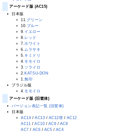
アーケード版 (AC15)
日本版
11.
グリーン
10.
ブルー
9.
イエロー
8.
レッド
7.
ホワイト
6.
ムラサキ
5.
キミドリ
4.
モモイロ
3.
ソライロ
2.
KATSU-DON
1.
無印
ブラジル版
4.
モモイロ
アーケード版 (旧筐体)
バージョン表記一覧 (旧筐体)
日本版
AC14
/
AC13
/
AC12増
/
AC12
AC11
/
AC10
/
AC9
/
AC8
AC7
/
AC6
/
AC5
/
AC4