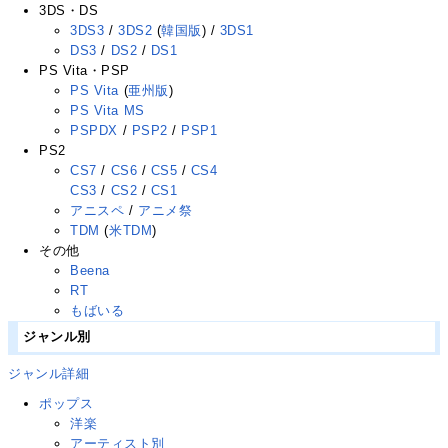
3DS・DS
3DS3
/
3DS2
(
韓国版
) /
3DS1
DS3
/
DS2
/
DS1
PS Vita・PSP
PS Vita
(
亜州版
)
PS Vita MS
PSPDX
/
PSP2
/
PSP1
PS2
CS7
/
CS6
/
CS5
/
CS4
CS3
/
CS2
/
CS1
アニスペ
/
アニメ祭
TDM
(
米TDM
)
その他
Beena
RT
もばいる
ジャンル別
ジャンル詳細
ポップス
洋楽
アーティスト別