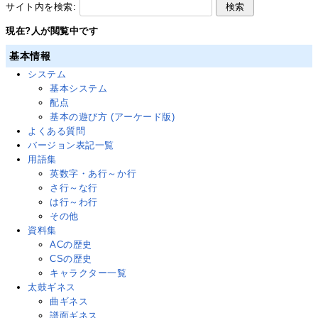
サイト内を検索:
現在
?
人が閲覧中です
基本情報
システム
基本システム
配点
基本の遊び方 (アーケード版)
よくある質問
バージョン表記一覧
用語集
英数字・あ行～か行
さ行～な行
は行～わ行
その他
資料集
ACの歴史
CSの歴史
キャラクター一覧
太鼓ギネス
曲ギネス
譜面ギネス