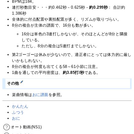
BPMは184。
連打秒数目安・・・約0.462秒－0.625秒－
約0.299秒
： 合計約
1.386秒
全体的に付点配置や裏拍配置が多く、リズムが取りづらい。
8分の複合が主体の譜面で、16分も数が多い。
16分は単色の3連打しかないが、そのほとんどが8分と隣接
している。
ただし、8分の複合は5連打までしかない。
第2ゴーゴーは休みが少ないので、適正者にとっては体力的に厳し
いかもしれない。
8分の複合が何度も出てくる58～61小節に注意。
1曲を通しての平均密度は、
約3.85打/秒
である。
その他
楽曲情報は
おに譜面
を参照。
かんたん
ふつう
おに
オート動画(NS1)