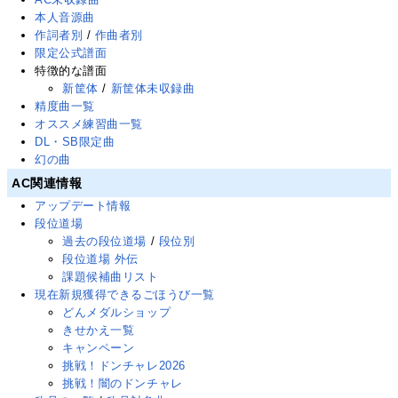
本人音源曲
作詞者別
/
作曲者別
限定公式譜面
特徴的な譜面
新筐体
/
新筐体未収録曲
精度曲一覧
オススメ練習曲一覧
DL・SB限定曲
幻の曲
AC関連情報
アップデート情報
段位道場
過去の段位道場
/
段位別
段位道場 外伝
課題候補曲リスト
現在新規獲得できるごほうび一覧
どんメダルショップ
きせかえ一覧
キャンペーン
挑戦！ドンチャレ2026
挑戦！闇のドンチャレ