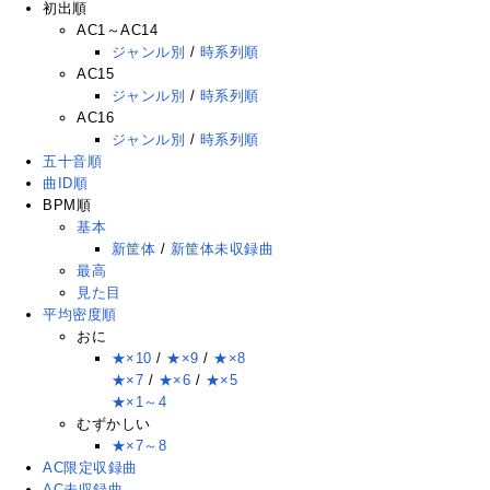
初出順
AC1～AC14
ジャンル別
/
時系列順
AC15
ジャンル別
/
時系列順
AC16
ジャンル別
/
時系列順
五十音順
曲ID順
BPM順
基本
新筐体
/
新筐体未収録曲
最高
見た目
平均密度順
おに
★×10
/
★×9
/
★×8
★×7
/
★×6
/
★×5
★×1～4
むずかしい
★×7～8
AC限定収録曲
AC未収録曲