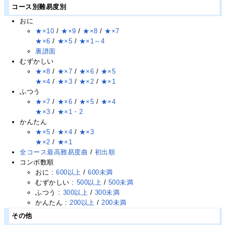
コース別難易度別
おに
★×10
/
★×9
/
★×8
/
★×7
★×6
/
★×5
/
★×1～4
裏譜面
むずかしい
★×8
/
★×7
/
★×6
/
★×5
★×4
/
★×3
/
★×2
/
★×1
ふつう
★×7
/
★×6
/
★×5
/
★×4
★×3
/
★×1・2
かんたん
★×5
/
★×4
/
★×3
★×2
/
★×1
全コース最高難易度曲
/
初出順
コンボ数順
おに :
600以上
/
600未満
むずかしい :
500以上
/
500未満
ふつう :
300以上
/
300未満
かんたん :
200以上
/
200未満
その他