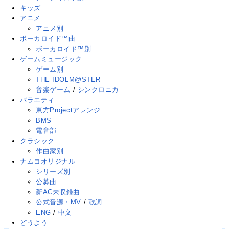
キッズ
アニメ
アニメ別
ボーカロイド™曲
ボーカロイド™別
ゲームミュージック
ゲーム別
THE IDOLM@STER
音楽ゲーム
/
シンクロニカ
バラエティ
東方Projectアレンジ
BMS
電音部
クラシック
作曲家別
ナムコオリジナル
シリーズ別
公募曲
新AC未収録曲
公式音源・MV
/
歌詞
ENG
/
中文
どうよう