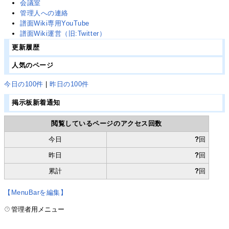
会議室
管理人への連絡
譜面Wiki専用YouTube
譜面Wiki運営
（旧:Twitter）
更新履歴
人気のページ
今日の100件
|
昨日の100件
掲示板新着通知
閲覧しているページのアクセス回数
今日
?
回
昨日
?
回
累計
?
回
【MenuBarを編集】
管理者用メニュー