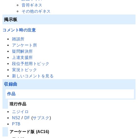
音符ギネス
その他のギネス
掲示板
コメント時の注意
雑談所
アンケート所
疑問解決所
上達支援所
段位予想用トピック
実況トピック
新しいコメントを見る
収録曲
作品
現行作品
ニジイロ
NS2
/
DF
(
サブスク
)
PTB
アーケード版 (AC16)