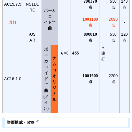
798370
530
143
AC15.7.5
NS1DL
点
点
点
RC
ボーカ
ロ
1001190
2090
真打
イド™
-
点
点
曲
iOS
800010
530
120
AR
点
点
点
＋
ボ
★×6
455
連
ー
ナ
打
カ
ム
ロ
コ
イ
オ
1001900
2200
AC16.1.0
ド
-
リ
点
点
™
ジ
曲
ナ
(メ
ル
イ
ン)
譜面構成・攻略