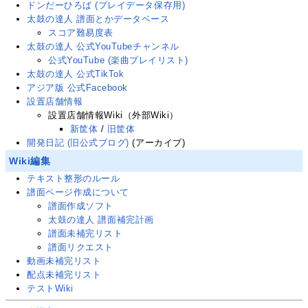
ドンだーひろば (プレイデータ保存用)
太鼓の達人 譜面とかデータベース
スコア難易度表
太鼓の達人 公式YouTubeチャンネル
公式YouTube (楽曲プレイリスト)
太鼓の達人 公式TikTok
アジア版 公式Facebook
設置店舗情報
設置店舗情報Wiki（外部Wiki）
新筐体
/
旧筐体
開発日記 (旧公式ブログ)
(アーカイブ)
Wiki編集
テキスト整形のルール
譜面ページ作成について
譜面作成ソフト
太鼓の達人 譜面補完計画
譜面未補完リスト
譜面リクエスト
動画未補完リスト
配点未補完リスト
テストWiki