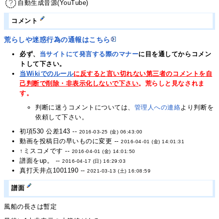
自動生成音源(YouTube)
コメント
荒らしや迷惑行為の通報はこちら
必ず、
当サイトにて発言する際のマナー
に目を通してからコメン
トして下さい。
当Wikiでのルール
に反すると言い切れない第三者のコメントを自
己判断で削除・非表示化しないで下さい
。荒らしと見なされま
す。
判断に迷うコメントについては、
管理人への連絡
より判断を
依頼して下さい。
初項530 公差143 --
2016-03-25 (金) 06:43:00
動画を投稿日の早いものに変更 --
2016-04-01 (金) 14:01:31
↑ミスコメです --
2016-04-01 (金) 14:01:50
譜面をup。 --
2016-04-17 (日) 16:29:03
真打天井点1001190 --
2021-03-13 (土) 16:08:59
譜面
風船の長さは暫定