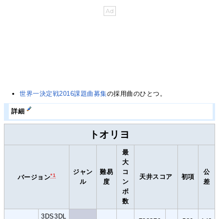
世界一決定戦2016課題曲募集
の採用曲のひとつ。
詳細
トオリヨ
最
大
ジャン
難易
コ
公
*1
天井スコア
初項
バージョン
ル
度
ン
差
ボ
数
3DS3DL