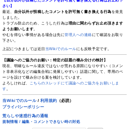
【自分以外が投稿したコメントを許可無く書き換える行為はお止め下
さい】
最近、
自分以外が投稿したコメントを許可無く書き換える行為
を発見
しました。
トラブル防止のため、こうした行為は
理由に関わらずお止め頂きます
ようお願いします
。
やむを得ない事情がある場合は先に
管理人への連絡
にて確認をお取り
下さい。
上記につきましては近日
当Wikiでのルール
にも反映予定です。
【議論へのご協力のお願い：特定の話題の棲み分けの検討】
現在、明確なルール違反ではないが荒れる原因になりやすい（コメン
ト非表示化などの編集合戦に発展しやすい）話題に関して、専用のペ
ージを設けて棲み分ける案を検討しています。
よろしければ、
こちらのスレッドにて議論へのご協力をお願いしま
す
。
当Wikiでのルール
/
利用規約
（必読）
プライバシーポリシー
荒らしや迷惑行為の通報
規制情報 / 編集・コメントできない時の対処