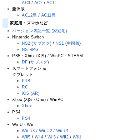
AC3
/
AC2
/
AC1
亜洲版
AC12亜
/
AC11亜
家庭用・スマホなど
バージョン表記一覧 (家庭用)
Nintendo Switch
NS2
(
サブスク
) /
NS1
(
中国版
)
NS RPG
PS5・Xbox (X|S) / WinPC・STEAM
DF
(
サブスク
)
スマートフォン &
タブレット
PTB
RC
iOS (AR)
Xbox (X|S・One) / WinPC
Xbox
PS4
PS4
Wii U・Wii
Wii U3
/
Wii U2
/
Wii U1
Wii5
/
Wii4
/
Wii3
/
Wii2
/
Wii1