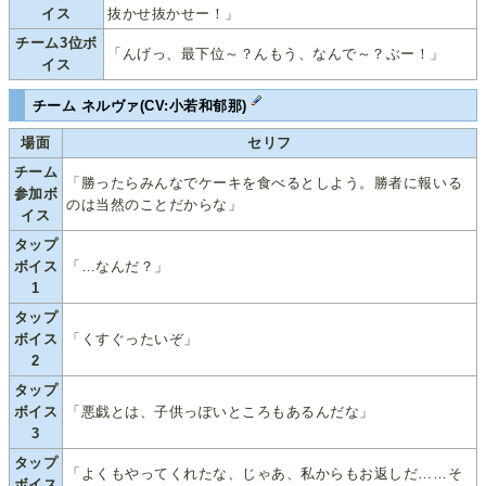
イス
抜かせ抜かせー！」
チーム3位ボ
「んげっ、最下位～？んもう、なんで～？ぶー！」
イス
チーム ネルヴァ(CV:小若和郁那)
場面
セリフ
チーム
「勝ったらみんなでケーキを食べるとしよう。勝者に報いる
参加ボ
のは当然のことだからな」
イス
タップ
ボイス
「…なんだ？」
1
タップ
ボイス
「くすぐったいぞ」
2
タップ
ボイス
「悪戯とは、子供っぽいところもあるんだな」
3
タップ
「よくもやってくれたな、じゃあ、私からもお返しだ……そ
ボイス