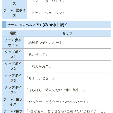
「ワン！ワゥ…ワン！」
ス
チーム3位ボイ
「アゥン…ウゥ～ワン！」
ス
チーム ＜レベルメア＞(CV:せきしほ)
場面
セリフ
チーム参加
「絶対勝つぞ～、オー！」
ボイス
タップボイ
「あ、何…？」
ス1
タップボイ
「…なんか用？」
ス2
タップボイ
「ちょっ、とぉ…」
ス3
タップボイ
「ほらほら、遊んでないで集中集中！」
ス4
チーム1位ボ
「やったー！どうだー！ハッハッハー！」
イス
チーム2位ボ
「2位かぁ～、どうせなら1位獲りたいよね？よーし、