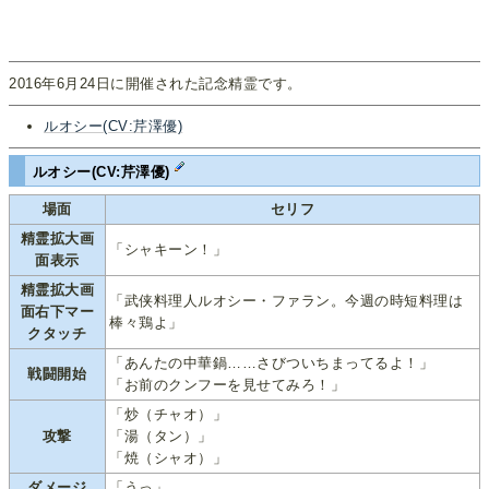
2016年6月24日に開催された記念精霊です。
ルオシー(CV:芹澤優)
ルオシー(CV:芹澤優)
場面
セリフ
精霊拡大画
「シャキーン！」
面表示
精霊拡大画
「武侠料理人ルオシー・ファラン。今週の時短料理は
面右下マー
棒々鶏よ」
クタッチ
「あんたの中華鍋……さびついちまってるよ！」
戦闘開始
「お前のクンフーを見せてみろ！」
「炒（チャオ）」
攻撃
「湯（タン）」
「焼（シャオ）」
ダメージ
「うっ」