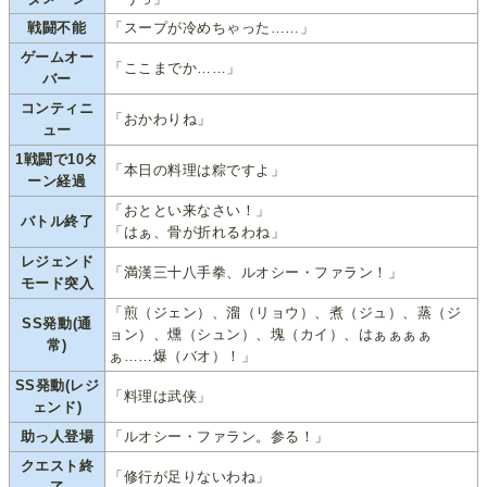
戦闘不能
「スープが冷めちゃった……」
ゲームオー
「ここまでか……」
バー
コンティニ
「おかわりね」
ュー
1戦闘で10タ
「本日の料理は粽ですよ」
ーン経過
「おととい来なさい！」
バトル終了
「はぁ、骨が折れるわね」
レジェンド
「満漢三十八手拳、ルオシー・ファラン！」
モード突入
「煎（ジェン）、溜（リョウ）、煮（ジュ）、蒸（ジ
SS発動(通
ョン）、燻（シュン）、塊（カイ）、はぁぁぁぁ
常)
ぁ……爆（バオ）！」
SS発動(レジ
「料理は武侠」
ェンド)
助っ人登場
「ルオシー・ファラン。参る！」
クエスト終
「修行が足りないわね」