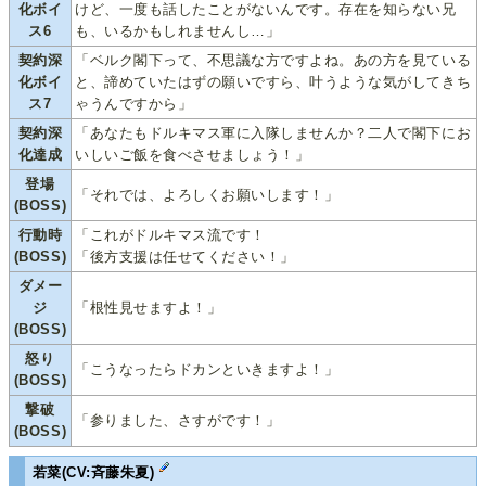
化ボイ
けど、一度も話したことがないんです。存在を知らない兄
ス6
も、いるかもしれませんし…」
契約深
「ベルク閣下って、不思議な方ですよね。あの方を見ている
化ボイ
と、諦めていたはずの願いですら、叶うような気がしてきち
ス7
ゃうんですから」
契約深
「あなたもドルキマス軍に入隊しませんか？二人で閣下にお
化達成
いしいご飯を食べさせましょう！」
登場
「それでは、よろしくお願いします！」
(BOSS)
行動時
「これがドルキマス流です！
(BOSS)
「後方支援は任せてください！」
ダメー
ジ
「根性見せますよ！」
(BOSS)
怒り
「こうなったらドカンといきますよ！」
(BOSS)
撃破
「参りました、さすがです！」
(BOSS)
若菜(CV:斉藤朱夏)