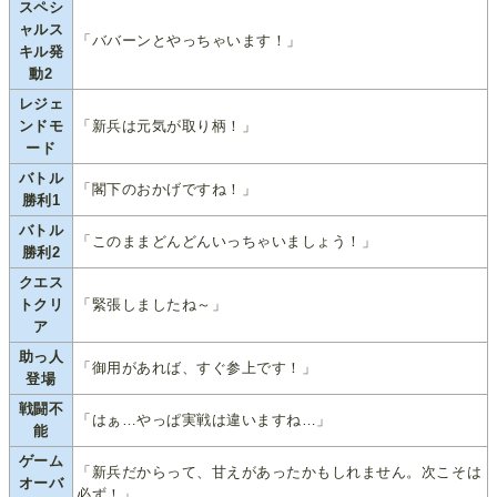
スペシ
ャルス
「ババーンとやっちゃいます！」
キル発
動2
レジェ
ンドモ
「新兵は元気が取り柄！」
ード
バトル
「閣下のおかげですね！」
勝利1
バトル
「このままどんどんいっちゃいましょう！」
勝利2
クエス
トクリ
「緊張しましたね～」
ア
助っ人
「御用があれば、すぐ参上です！」
登場
戦闘不
「はぁ…やっぱ実戦は違いますね…」
能
ゲーム
「新兵だからって、甘えがあったかもしれません。次こそは
オーバ
必ず！」