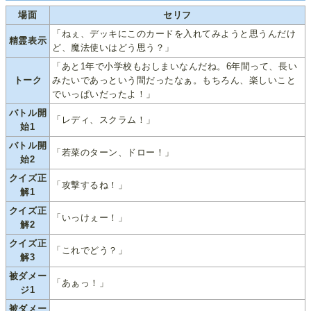
場面
セリフ
「ねぇ、デッキにこのカードを入れてみようと思うんだけ
精霊表示
ど、魔法使いはどう思う？」
「あと1年で小学校もおしまいなんだね。6年間って、長い
トーク
みたいであっという間だったなぁ。もちろん、楽しいこと
でいっぱいだったよ！」
バトル開
「レディ、スクラム！」
始1
バトル開
「若菜のターン、ドロー！」
始2
クイズ正
「攻撃するね！」
解1
クイズ正
「いっけぇー！」
解2
クイズ正
「これでどう？」
解3
被ダメー
「あぁっ！」
ジ1
被ダメー