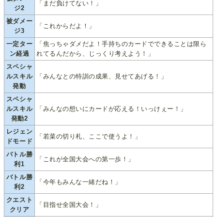
「まだ負けてない！」
ジ2
被ダメー
「これからだよ！」
ジ3
一定ター
「焦っちゃダメだよ！手持ちのカードでできることは限ら
ン経過
れてるんだから、じっくり考えよう！」
スペシャ
ルスキル
「みんなとの特訓の成果、見せてあげる！」
発動
スペシャ
ルスキル
「みんなの想いにカードが応える！いっけぇー！」
発動2
レジェン
「若菜の切り札、ここで使うよ！」
ドモード
バトル勝
「これが全国大会への第一歩！」
利1
バトル勝
「今年もみんな一緒だね！」
利2
クエスト
「目指せ全国大会！」
クリア