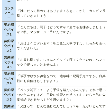
ー
コンテ
「誰にだって初めてはあります！さぁここから、ガンガン反
ィニュ
撃していきましょう！」
ー
契約深
「こんにちは、調子はどうですか？肩でもお揉みしましょう
化ボイ
か？私、マッサージ上手いんですよ」
ス1
契約深
「おはようございます！朝ご飯は大事ですよ。しっかり食べ
化ボイ
てくださいね」
ス2
契約深
「お疲れ様です。ちゃんとベッドで寝てくださいね。ハンモ
化ボイ
ックで寝ちゃいけませんよ」
ス3
契約深
「被覆や放水が得意なので、地形科に配属予定ですが、白兵
化ボイ
戦にも自信はありますよ！」
ス4
契約深
「ベルク閣下って、よく手袋を噛んでるんです。それで思い
化ボイ
ついたんですけど、手袋に蜂蜜とか塗っておいたら自然に栄
ス5
養補給できるかも！どう思います？」
契約深
「兄妹って、どんな感じなんでしょう？私、兄がいるんです