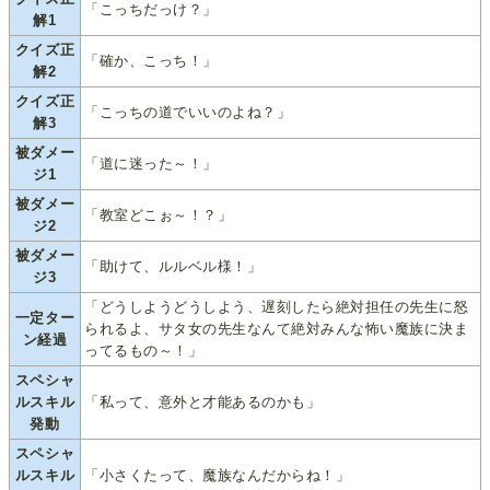
「こっちだっけ？」
解1
クイズ正
「確か、こっち！」
解2
クイズ正
「こっちの道でいいのよね？」
解3
被ダメー
「道に迷った～！」
ジ1
被ダメー
「教室どこぉ～！？」
ジ2
被ダメー
「助けて、ルルベル様！」
ジ3
「どうしようどうしよう、遅刻したら絶対担任の先生に怒
一定ター
られるよ、サタ女の先生なんて絶対みんな怖い魔族に決ま
ン経過
ってるもの～！」
スペシャ
ルスキル
「私って、意外と才能あるのかも」
発動
スペシャ
ルスキル
「小さくたって、魔族なんだからね！」