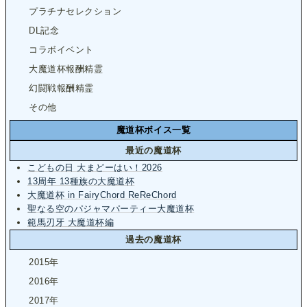
プラチナセレクション
DL記念
コラボイベント
大魔道杯報酬精霊
幻闘戦報酬精霊
その他
魔道杯ボイス一覧
最近の魔道杯
こどもの日 大まどーはい！2026
13周年 13種族の大魔道杯
大魔道杯 in FairyChord ReReChord
聖なる空のパジャマパーティー大魔道杯
範馬刃牙 大魔道杯編
過去の魔道杯
2015年
2016年
2017年