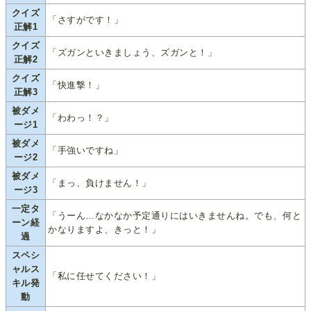
クイズ
「さすがです！」
正解1
クイズ
「ズガンといきましょう、ズガンと！」
正解2
クイズ
「快進撃！」
正解3
被ダメ
「わわっ！？」
ージ1
被ダメ
「手強いですね」
ージ2
被ダメ
「まっ、負けません！」
ージ3
一定タ
「うーん…なかなか予定通りにはいきませんね。でも、何と
ーン経
かなりますよ、きっと！」
過
スペシ
ャルス
「私に任せてください！」
キル発
動