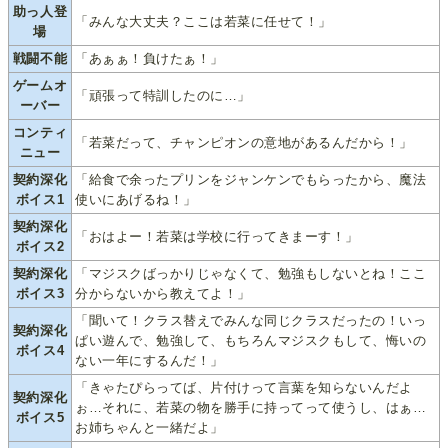
助っ人登
「みんな大丈夫？ここは若菜に任せて！」
場
戦闘不能
「あぁぁ！負けたぁ！」
ゲームオ
「頑張って特訓したのに…」
ーバー
コンティ
「若菜だって、チャンピオンの意地があるんだから！」
ニュー
契約深化
「給食で余ったプリンをジャンケンでもらったから、魔法
ボイス1
使いにあげるね！」
契約深化
「おはよー！若菜は学校に行ってきまーす！」
ボイス2
契約深化
「マジスクばっかりじゃなくて、勉強もしないとね！ここ
ボイス3
分からないから教えてよ！」
「聞いて！クラス替えでみんな同じクラスだったの！いっ
契約深化
ぱい遊んで、勉強して、もちろんマジスクもして、悔いの
ボイス4
ない一年にするんだ！」
「きゃたぴらってば、片付けって言葉を知らないんだよ
契約深化
ぉ…それに、若菜の物を勝手に持ってって使うし、はぁ…
ボイス5
お姉ちゃんと一緒だよ」