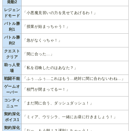
発動2
レジェン
「小悪魔見習いの力を見せてあげるわ！」
ドモード
バトル勝
「授業が始まっちゃう！」
利1
バトル勝
「急がなくっちゃ！」
利2
クエスト
「間に合った…」
クリア
助っ人登
「私を召喚したのはあなた？」
場
戦闘不能
「ふぅ…ふぅ…これはもう…絶対に間に合わないわね…」
ゲームオ
「校門が閉まってるー！」
ーバー
コンティ
「まだ間に合う、ダッシュダッシュ！」
ニュー
契約深化
「ミィア、ウリシラ、一緒にお昼に行きましょう！」
ボイス1
契約深化
「なっ、もう朝！？遅刻しちゃ～う！」