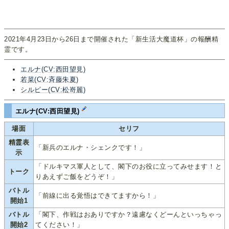
2021年4月23日から26日まで開催された「新生活大魔道杯」の報酬精
霊です。
エルナ(CV:西田望見)
若菜(CV:斉藤朱夏)
シルビー(CV:松嵜麗)
エルナ(CV:西田望見)
場面
セリフ
精霊表
「新兵のエルナ・シェンクです！」
示
「ドルキマス軍人として、閣下のお役に立ってみせます！と
トーク
りあえずご飯をどうぞ！」
バトル
「前線に出る覚悟はできてますから！」
開始1
バトル
「閣下、作戦はおありですか？遠慮なくどーんといっちゃっ
開始2
てください！」