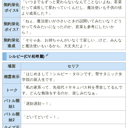
「いつまでもずっと変わらないなんてことないよね。若菜
契約深化
だって成長して変わっていくんだし、魔法使いも子供の頃
ボイス6
より成長した？」
「ねぇ、魔法使いが小さいときの話聞いてみたいな！どう
契約深化
やって今みたいになったのか、若菜も参考にしたいか
ボイス7
ら！」
契約深化
「そりゃあ、お姉ちゃんがいなくて寂しい…けど、みんな
達成
と魔法使いもいるから、大丈夫だよ！」
シルビー(CV:松嵜麗)
場面
セリフ
「はじめまして！シルビー・タロンです。聖サタニック女
精霊表示
学院の新入生です」
「私の家系って、先祖代々サキュバス科を専攻してるんで
トーク
す。どんな勉強をするのか、楽しみだなぁ」
バトル開
「遅刻遅刻～！」
始1
バトル開
「どいてどいて～！」
始2
クイズ正