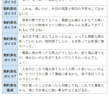
ボイス2
契約深化
「ふわぁ…眠いけど、今日の宿題と明日の予習をしておか
ボイス3
ないと…」
「将来の夢ですか？うーん…素敵なお嫁さんかな？人喰い
契約深化
コウノトリが肉食キャベツ畑から赤ちゃんを運んできてく
ボイス4
れるんですよね～」
「あの王子様に会えてよかったなぁ、とっても素敵な魂を
契約深化
持っていたもの。契約満了したら、もぎ取ってお部屋に飾
ボイス5
ろーっと」
「魔族に魂を売っても死んだりしないわ。命と魂は違うも
契約深化
の。魂がないのに生きてる人ってたくさんいるんでし
ボイス6
ょ？」
「人生のどこかで魂を捨てちゃう人間って多いらしいのよ
契約深化
ね。そういう人に限って魔族に縋るから、命で支払っても
ボイス7
らうらしいわ」
契約深化
「何か困ったことがあったら召喚してね。これでも魔族だ
達成
から、魂と引き換えに願い事を叶えてあげるわ」