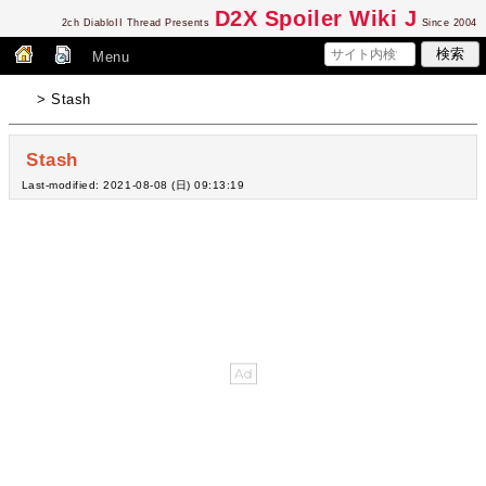
D2
X Spoiler Wiki J
2ch DiabloII Thread Presents
Since 2004
Menu
> Stash
Stash
Last-modified: 2021-08-08 (日) 09:13:19