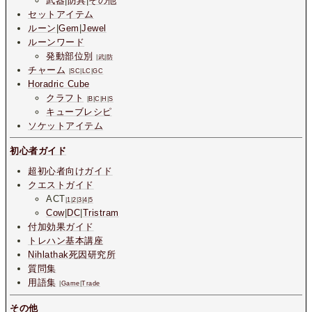
武器
|
防具
|
その他
セットアイテム
ルーン
|
Gem
|
Jewel
ルーンワード
発動部位別
|
武
|
防
チャーム
|
SC
|
LC
|
GC
Horadric Cube
クラフト
|
B
|
C
|
H
|
S
キューブレシピ
ソケットアイテム
初心者ガイド
超初心者向けガイド
クエストガイド
ACT
|
1
|
2
|
3
|
4
|
5
Cow
|
DC
|
Tristram
付加効果ガイド
トレハン基本講座
Nihlathak死因研究所
質問集
用語集
|
Game
|
Trade
その他