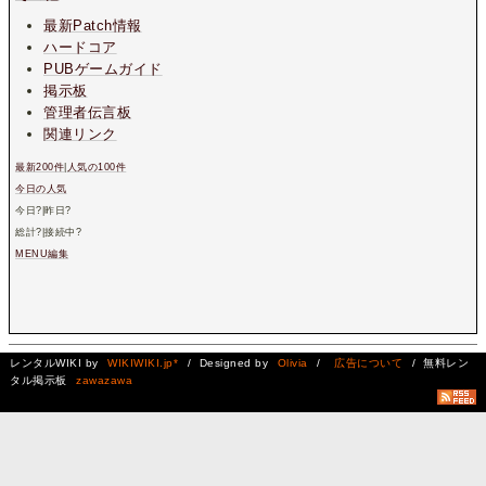
最新Patch情報
ハードコア
PUBゲームガイド
掲示板
管理者伝言板
関連リンク
最新200件
|
人気の100件
今日の人気
今日
?
|昨日
?
総計
?
|接続中
?
MENU編集
レンタルWIKI by
WIKIWIKI.jp*
/ Designed by
Olivia
/
広告について
/ 無料レン
タル掲示板
zawazawa