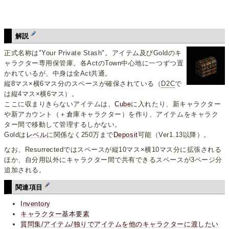
解説
正式名称は"Your Private Stash"。アイテム及びGoldのキ
ャラクター専用保管庫。各ActのTown中心地に一つずつ置
かれているが、中身は全Act共通。
縦8マス×横6マス分のスペースが確保されている（
D2C
で
は縦4マス×横6マス）。
ここに収まりきらないアイテムは、
Cube
に入れたり、新キャラクター
や新アカウント（＋倉庫キャラクター）を作り、アイテムをキャラク
ター間で移動して管理するしかない。
Goldは
レベル
に関係なく250万まで
Deposit
可能（Ver1.13以降）。
なお、Resurrectedではスペースが縦10マス×横10マス分に拡張される
ほか、自分用以外にキャラクター間で共有できるスペースが3ページ分
追加される。
関連項目
Inventory
キャラクター基本要素
質問集/アイテム/独りでアイテムを他のキャラクターに渡したい