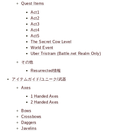
Quest Items
Act1
Act2
Act3
Act4
Act5
The Secret Cow Level
World Event
Uber Tristram (Battle.net Realm Only)
その他
Resurrected情報
アイテムガイド/ユニーク/武器
Axes
1 Handed Axes
2 Handed Axes
Bows
Crossbows
Daggers
Javelins