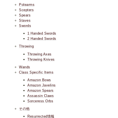
Polearms
Scepters
Spears
Staves
Swords
1 Handed Swords
2 Handed Swords
Throwing
Throwing Axes
Throwing Knives
Wands
Class Specific Items
Amazon Bows
Amazon Javelins
Amazon Spears
Assassin Claws
Sorceress Orbs
その他
Resurrected情報