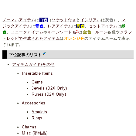
ノーマルアイテム
は
白色
（
ソケット付き
と
イシリアル
は
灰色
）、
マ
ジックアイテム
は
青色
、
レアアイテム
は
黄色
、
セットアイテム
は
緑
*1
色
、
ユニークアイテム
や
ルーンワード名
は
金色
、
ルーン
各種や
クラフ
トレシピで生成されたアイテム
は
オレンジ色
のアイテムネームで表示
されます。
下位記事のリスト
アイテムガイド/その他
Insertable Items
Gems
Jewels (D2X Only)
Runes (D2X Only)
Accessories
Amulets
Rings
Charms
Misc (消耗品)