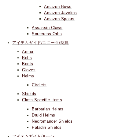
Amazon Bows
Amazon Javelins
Amazon Spears
Assassin Claws
Sorceress Orbs
アイテムガイド/ユニーク/防具
Armor
Belts
Boots
Gloves
Helms
Circlets
Shields
Class Specific Items
Barbarian Helms
Druid Helms
Necromancer Shields
Paladin Shields
アイテムガイド/ルーン