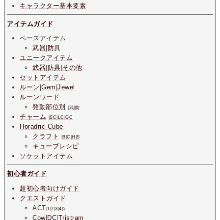
キャラクター基本要素
アイテムガイド
ベースアイテム
武器
|
防具
ユニークアイテム
武器
|
防具
|
その他
セットアイテム
ルーン
|
Gem
|
Jewel
ルーンワード
発動部位別
|
武
|
防
チャーム
|
SC
|
LC
|
GC
Horadric Cube
クラフト
|
B
|
C
|
H
|
S
キューブレシピ
ソケットアイテム
初心者ガイド
超初心者向けガイド
クエストガイド
ACT
|
1
|
2
|
3
|
4
|
5
Cow
|
DC
|
Tristram