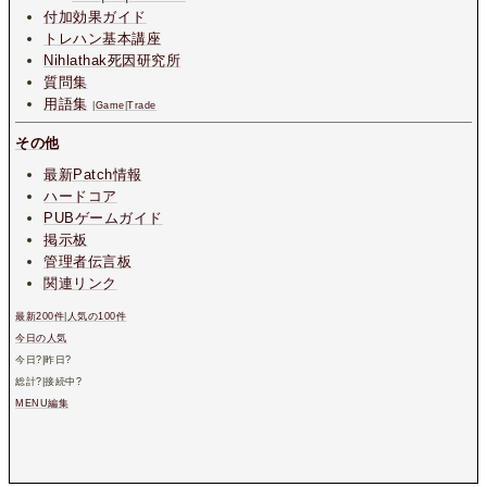
付加効果ガイド
トレハン基本講座
Nihlathak死因研究所
質問集
用語集
|
Game
|
Trade
その他
最新Patch情報
ハードコア
PUBゲームガイド
掲示板
管理者伝言板
関連リンク
最新200件
|
人気の100件
今日の人気
今日
?
|昨日
?
総計
?
|接続中
?
MENU編集