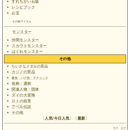
すれちがい石版
レシピブック
お宝
その他アイテム
モンスター
仲間モンスター
スカウトモンスター
はぐれモンスター
その他
ちいさなメダルの景品
カジノの景品
裏技・バグ技・テクニック
俗称・通称
関連人物・団体
ダイの大冒険
ロトの紋章
アベル伝説
その他
〔
人気
/
今日人気
〕〔
最新
〕
T.
?
Y.
?