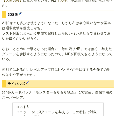
【天使の矢】
に変わっている。9は
【天使】
が活躍する話だからだろう
か。
3DS版
AI任せでも多少は使うようになった。しかしAIは会心狙いなのか基本
は通常攻撃を優先しがち。
ラスト付近はともかく中盤で習得したらめいれいさせろで使わせてお
いたほうがいいだろう。
なお、とどめの一撃となった場合に「敵の残りHP」では無く、与えた
ダメージを参照するようになったので、MPが回復できるようになって
いる。
便利ではあるが、レベルアップ時にHPとMPが全回復する今作での地
位はやや下がったか。
ライバルズ
第4弾カードパック「モンスターもりもり物語」にて実装。僧侶専用の
スーパーレア。
コスト6
ユニット1体に3ダメージを与える この特技で対象