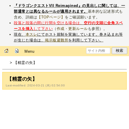
『ドラゴンクエストVII Reimagined』の見出しに関しては、一
部通常とは異なるルールが適用されます。
基本的な記述形式も
含め、詳細は
【TOPページ】
をご確認願います。
段落と段落の間に行間を空ける場合は、
空行の文頭に全角スペ
ースを挿入
して下さい
（
作成・更新ルール
も参照）。
現在、
本スレ
にてホスト規制を実施しています。巻き込まれ等
が生じた場合は、
掲示板避難所
を利用して下さい。
Menu
> 【精霊の矢】
【精霊の矢】
Last-modified: 2024-03-21 (木) 02:54:00