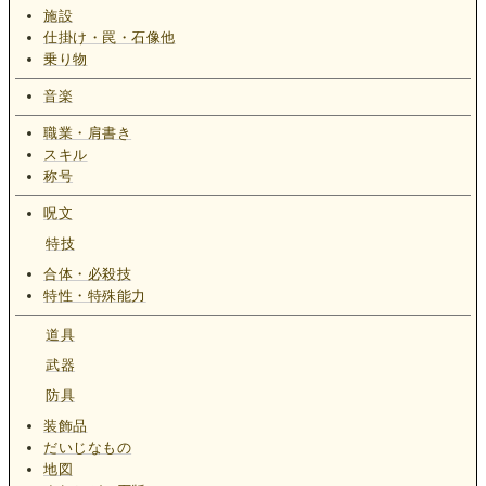
施設
仕掛け・罠・石像他
乗り物
音楽
職業・肩書き
スキル
称号
呪文
特技
合体・必殺技
特性・特殊能力
道具
武器
防具
装飾品
だいじなもの
地図