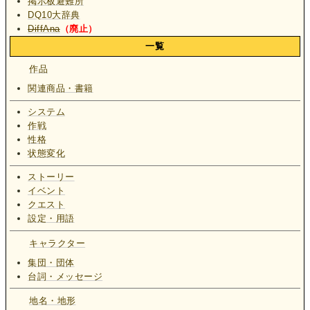
掲示板避難所
DQ10大辞典
DiffAna
（廃止）
一覧
作品
関連商品・書籍
システム
作戦
性格
状態変化
ストーリー
イベント
クエスト
設定・用語
キャラクター
集団・団体
台詞・メッセージ
地名・地形