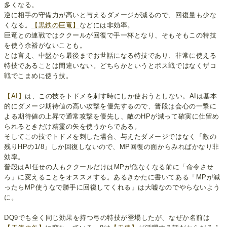
多くなる。
逆に相手の守備力が高いと与えるダメージが減るので、回復量も少な
くなる。
【黒鉄の巨竜】
などには非効率。
巨竜との連戦ではククールが回復で手一杯となり、そもそもこの特技
を使う余裕がないことも。
とは言え、中盤から最後までお世話になる特技であり、非常に使える
特技であることは間違いない。どちらかというとボス戦ではなくザコ
戦でこまめに使う技。
【AI】
は、この技をトドメを刺す時にしか使おうとしない。AIは基本
的にダメージ期待値の高い攻撃を優先するので、普段は会心の一撃に
よる期待値の上昇で通常攻撃を優先し、敵のHPが減って確実に仕留め
られるときだけ精霊の矢を使うからである。
そしてこの技でトドメを刺した場合、与えたダメージではなく「敵の
残りHPの1/8」しか回復しないので、MP回復の面からみればかなり非
効率。
普段はAI任せの人もククールだけはMPが危なくなる前に「命令させ
ろ」に変えることをオススメする。あるきかたに書いてある「MPが減
ったらMP使うなで勝手に回復してくれる」は大嘘なのでやらないよう
に。
DQ9でも全く同じ効果を持つ弓の特技が登場したが、なぜか名前は