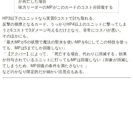
が死亡した場合
味方リーダーのMPがこのカードのコスト分回復する
HP3以下のユニットなら実質0コストで討ち取れる。
反撃の狼煙となるカード。うっかりHP4以上のユニットに撃ってしま
うと6コストで3ダメージ与えるだけとなり、非常にコスパが悪い。
そのほかにも、
「最大MPが5の状態で魔法の聖水を使いMPを6にしてこの特技を使っ
ても、MPは5までしか回復しない」
「
【アクバー】
によって、「死亡する場合、代わりに消滅する」効果
が付与されているユニットに打ってもMPは回復しない（対象が消滅し
てしまうため、MP回復の条件を満たさない）」
などのかなり限定的だが細かい注意点もある。