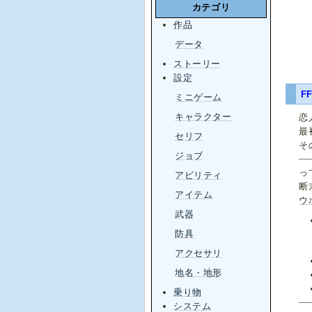
カテゴリ
作品
データ
ストーリー
設定
FF
ミニゲーム
キャラクター
恋
最
セリフ
そ
ジョブ
っ
アビリティ
断
アイテム
ウ
武器
防具
アクセサリ
地名・地形
乗り物
システム