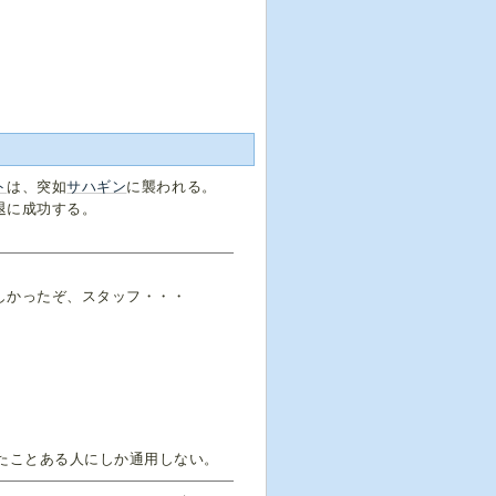
ト
は、突如
サハギン
に襲われる。
退に成功する。
しかったぞ、スタッフ・・・
したことある人にしか通用しない。