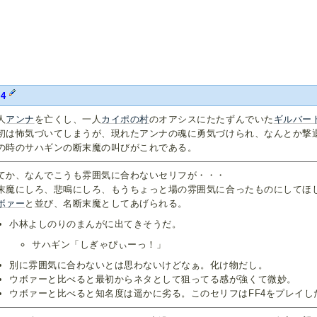
4
人
アンナ
を亡くし、一人
カイポの村
のオアシスにたたずんでいた
ギルバー
初は怖気づいてしまうが、現れたアンナの魂に勇気づけられ、なんとか撃
の時のサハギンの断末魔の叫びがこれである。
てか、なんでこうも雰囲気に合わないセリフが・・・
末魔にしろ、悲鳴にしろ、もうちょっと場の雰囲気に合ったものにしてほ
ボァー
と並び、名断末魔としてあげられる。
小林よしのりのまんがに出てきそうだ。
サハギン「しぎゃぴぃーっ！」
別に雰囲気に合わないとは思わないけどなぁ。化け物だし。
ウボァーと比べると最初からネタとして狙ってる感が強くて微妙。
ウボァーと比べると知名度は遥かに劣る。このセリフはFF4をプレイ