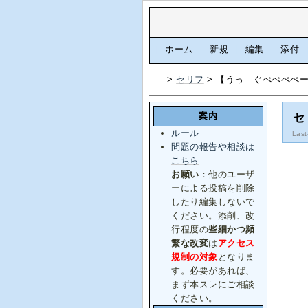
[
ホーム
|
新規
|
編集
|
添付
>
セリフ
> 【うっ ぐぺぺぺぺ
案内
セ
ルール
Last
問題の報告や相談は
こちら
お願い
：他のユーザ
ーによる投稿を削除
したり編集しないで
ください。添削、改
行程度の
些細かつ頻
繁な改変
は
アクセス
規制の対象
となりま
す。必要があれば、
まず本スレにご相談
ください。