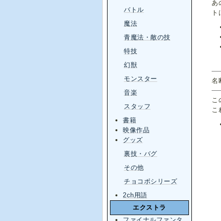
あ
バトル
ト
魔法
青魔法・敵の技
特技
幻獣
モンスター
名
音楽
こ
スタッフ
こ
書籍
映像作品
グッズ
裏技・バグ
その他
チョコボシリーズ
2ch用語
エクストラ
ファイナルファンタ