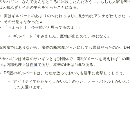
のサハギン、なんであんなところに出没したんだろう…。もしも人家を襲
は人知れずカイポの平和を守ったことになる。
実はギルバートのあまりのへたれっぷりに見かねたアンナが仕向けた…
その発想はなかったｗ
「ちょっと！ 今何時だと思ってるのよ！」
ギルバート「すみません。魔物が出たので、やむなく」
断末魔ではありながら、魔物の断末魔だったにしても異質だったのか、DF
のサハギンは通常のサハギンとは別個体で、3回ダメージを与えればこの
れは内部処理上は
自滅
であり、本来のHPは45672ある。
DS版のギルバートは、なぜか放っておいても勝手に攻撃してしまう。
アビリティでたたかう→かいふくのうた、オートバトルもかいふ
った人通ります。