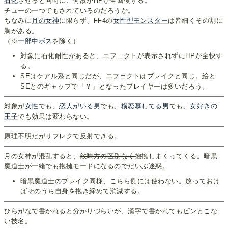
石化
させると同時に、何故かHPが全回復する。
チューの一つでもされているのだろうか。
ちなみに
月の女神
に限らず、FF4の
女性型モンスター
は皆細くその割に
胸がある。
（※
一部中ボス
を除く）
対象に石化耐性があると、エフェクトが表示されずにHPが全快す
る。
SEはケアル系と同じだが、エフェクトはブレイクと同じ。絵と
SEとのギャップで「？」となったプレイヤーは多いだろう。
対象が
女
性
でも、
恋人がいる男
でも、
横恋慕してる男
でも、
女好きの
王子
でも効果は変わらない。
原理不明だがリフレクで反射できる。
月の女神が混乱すると、
敵味方の区別なく
抱擁しまくってくる。暗黒
魔道士が一緒でも抱擁モードになるのでだいぶ迷惑。
暗黒魔道士のブレイク同様、こちら側には使わない。放っておけ
ばそのうち自身を抱き締めて消滅する。
ひらがなで書かれると分かりづらいが、漢字で書かれてもピンとこな
い技名。