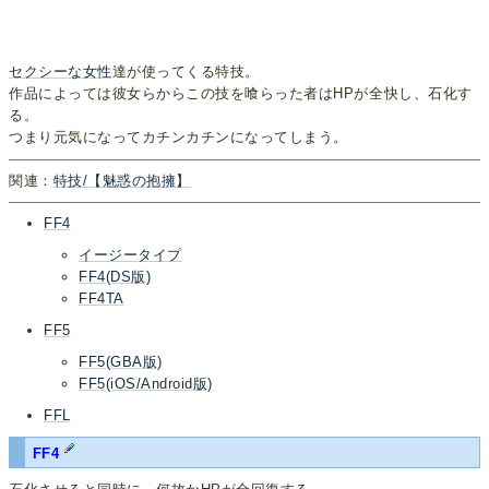
セクシーな女性
達が使ってくる特技。
作品によっては彼女らからこの技を喰らった者はHPが全快し、石化す
る。
つまり元気になってカチンカチンになってしまう。
関連：
特技/【魅惑の抱擁】
FF4
イージータイプ
FF4(DS版)
FF4TA
FF5
FF5(GBA版)
FF5(iOS/Android版)
FFL
FF4