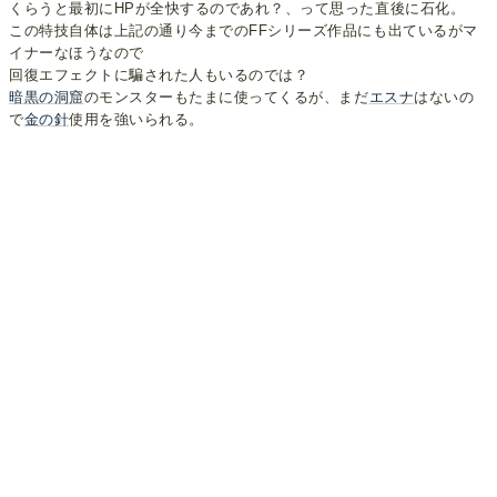
くらうと最初にHPが全快するのであれ？、って思った直後に石化。
この特技自体は上記の通り今までのFFシリーズ作品にも出ているがマ
イナーなほうなので
回復エフェクトに騙された人もいるのでは？
暗黒の洞窟
のモンスターもたまに使ってくるが、まだ
エスナ
はないの
で
金の針
使用を強いられる。