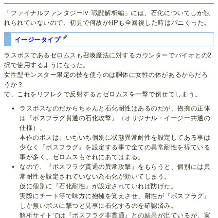
「ファイナルファンタジーⅣ 戦闘解析編」には、石化についてしか触
れられていないので、初見で何故かHPも全回復した時はパニくった。
イージータイプ
ラスボスである
ゼロムス
も召喚魔法に対するカウンターでバイオとの2
択で使用するようになった。
女性型モンスター限定の技を使うのは胴体に女性の体があるからだろ
うか？
で、これをリフレクで反射するとゼロムスを一撃で倒せてしまう。
ラスボスなのだからちゃんと石化耐性はあるのだが、抱擁の正体
は『ボスフラグ貫通の石化攻撃』（オリジナル・イージー共通の
仕様）。
本作のボスは、いちいち個別に状態異常耐性を設定してある事は
少なく『ボスフラグ』を設定する事で全ての異常耐性を得ている
事が多く、ゼロムスもそれにあてはまる。
なので、『ボスフラグ貫通の異常攻撃』をもらうと、個別には異
常耐性を設定されていない為石化が効いてしまう。
仮に個別に『石化耐性』が設定されていれば防げた。
実際にチート等で味方に抱擁を覚えさせ、耐性が『ボスフラグ』
しか無いボスに撃つと見事に石化するのを確認済み。
解析サイトでは『ボスフラグ非貫通』との結果が出ているが、実