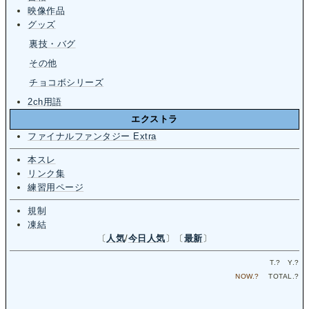
映像作品
グッズ
裏技・バグ
その他
チョコボシリーズ
2ch用語
エクストラ
ファイナルファンタジー Extra
本スレ
リンク集
練習用ページ
規制
凍結
〔
人気
/
今日人気
〕〔
最新
〕
T.
?
Y.
?
NOW.
?
TOTAL.
?