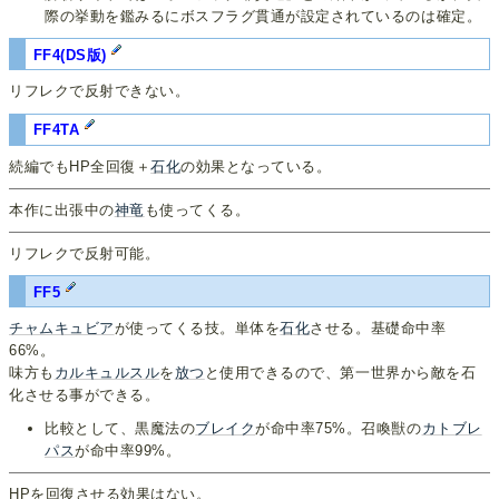
際の挙動を鑑みるにボスフラグ貫通が設定されているのは確定。
FF4(DS版)
リフレクで反射できない。
FF4TA
続編でもHP全回復＋
石化
の効果となっている。
本作に出張中の
神竜
も使ってくる。
リフレクで反射可能。
FF5
チャムキュビア
が使ってくる技。単体を
石化
させる。基礎命中率
66%。
味方も
カルキュルスル
を
放つ
と使用できるので、第一世界から敵を石
化させる事ができる。
比較として、黒魔法の
ブレイク
が命中率75%。召喚獣の
カトブレ
パス
が命中率99%。
HPを回復させる効果はない。