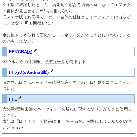
SFC版で確認したところ、石化耐性がある場合不発になってエフェク
ト自体が発生せず、HPも回復しない。
旧スマホ版でも同様で、ゲーム全体の仕様としてエフェクトは出るが
ミスとなりHPも回復しない。
水
に抱きしめられて石化する。ミネラル分が体にまとわりついている
のかもしれない。
FF5(GBA版)
GBA版からの追加敵、
メデューサ
も使用する。
FF5(iOS/Android版)
旧スマホ版ではパーティーに飛び込んでぐねぐねと動くエフェクトが
ついた。
FFL
光の章/竜騎士編で
ハイウィンドの塔
に出現する
リリス
がたまに使用し
てくる。
表記は「ほうよう」で効果はHP全快＋
石化
。頻繁にしてこないのが救
いだろうか。