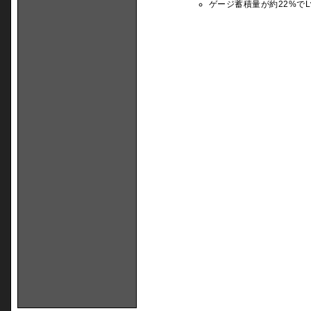
ゲージ蓄積量が約22%でLv