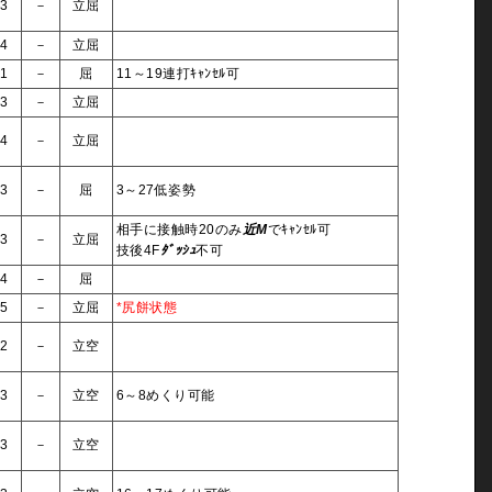
3
－
立屈
4
－
立屈
1
－
屈
11～19連打ｷｬﾝｾﾙ可
3
－
立屈
4
－
立屈
3
－
屈
3～27低姿勢
相手に接触時20のみ
近M
でｷｬﾝｾﾙ可
3
－
立屈
技後4F
ﾀﾞｯｼｭ
不可
4
－
屈
5
－
立屈
*尻餅状態
2
－
立空
3
－
立空
6～8めくり可能
3
－
立空