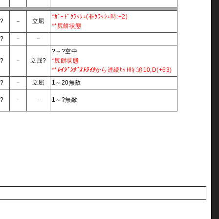
*ｶﾞｰﾄﾞｸﾗｯｼｭ(非ｸﾗｯｼｭ時:+2)
?
－
立屈
**尻餅状態
?
－
－
?～?空中
?
－
立屈?
*尻餅状態
**
ﾚｲｼﾞﾝｸﾞｽﾄﾗｲｸ
から連続ﾋｯﾄ時:追10,D(+63)
?
－
立屈
1～20無敵
?
－
－
1～?無敵