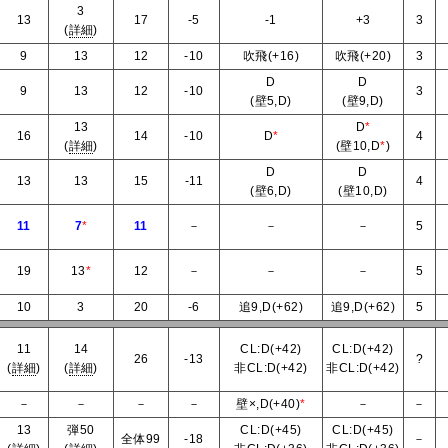
3
13
17
-5
-1
+3
3
(
詳細
)
9
13
12
-10
吹飛(+16)
吹飛(+20)
3
D
D
9
13
12
-10
3
(壁5,D)
(壁9,D)
13
D
*
16
14
-10
D
*
4
(
詳細
)
(壁10,D
*
)
D
D
13
13
15
-11
4
(壁6,D)
(壁10,D)
11
7
*
11
－
－
－
5
19
13
*
12
－
－
－
5
10
3
20
-6
追9,D(+62)
追9,D(+62)
5
11
14
CL:D(+42)
CL:D(+42)
26
-13
?
(
詳細
)
(
詳細
)
非CL:D(+42)
非CL:D(+42)
－
－
－
－
壁×,D(+40)
*
－
－
13
弾50
CL:D(+45)
CL:D(+45)
全体99
-18
－