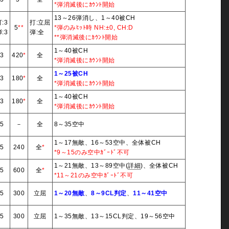
*弾消滅後にｶｳﾝﾄ開始
13～26弾消し、1～40被CH
:3
打:立屈
5
**
*弾のみﾋｯﾄ時 NH:±0, CH:D
:3
弾:全
**弾消滅後にｶｳﾝﾄ開始
1～40被CH
3
420
*
全
*弾消滅後にｶｳﾝﾄ開始
1～25被CH
3
180
*
全
*弾消滅後にｶｳﾝﾄ開始
1～40被CH
3
180
*
全
*弾消滅後にｶｳﾝﾄ開始
5
－
全
8～35空中
1～17無敵、16～53空中、全体被CH
5
240
全
*
*9～15のみ空中ｶﾞｰﾄﾞ不可
1～21無敵、13～89空中(
詳細
)、全体被CH
5
600
全
*
*11～21のみ空中ｶﾞｰﾄﾞ不可
5
300
立屈
1～20無敵
、
8～9CL判定
、
11～41空中
5
300
立屈
1～35無敵、13～15CL判定、19～56空中