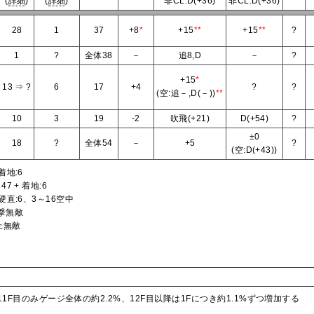
(
詳細
)
(
詳細
)
非CL:D(+36)
非CL:D(+36)
28
1
37
+8
*
+15
**
+15
**
?
1
?
全体38
－
追8,D
－
?
+15
*
13 ⇒ ?
6
17
+4
?
?
(空:追－,D(－))
**
10
3
19
-2
吹飛(+21)
D(+54)
?
±0
18
?
全体54
－
+5
?
(空:D(+43))
着地:6
7 + 着地:6
 硬直:6、3～16空中
打撃無敵
上無敵
F目のみゲージ全体の約2.2%、12F目以降は1Fにつき約1.1%ずつ増加する