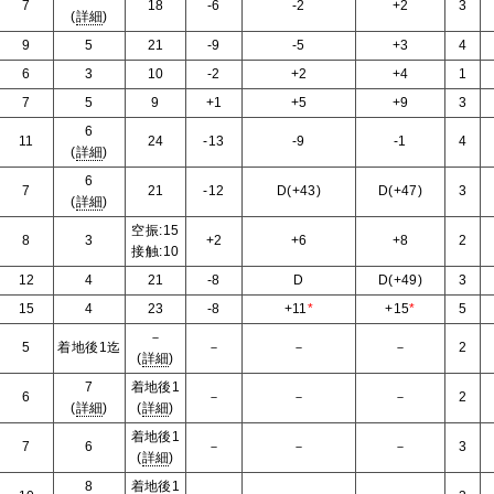
7
18
-6
-2
+2
3
(
詳細
)
9
5
21
-9
-5
+3
4
6
3
10
-2
+2
+4
1
7
5
9
+1
+5
+9
3
6
11
24
-13
-9
-1
4
(
詳細
)
6
7
21
-12
D(+43)
D(+47)
3
(
詳細
)
空振:15
8
3
+2
+6
+8
2
接触:10
12
4
21
-8
D
D(+49)
3
15
4
23
-8
+11
*
+15
*
5
－
5
着地後1迄
－
－
－
2
(
詳細
)
7
着地後1
6
－
－
－
2
(
詳細
)
(
詳細
)
着地後1
7
6
－
－
－
3
(
詳細
)
8
着地後1