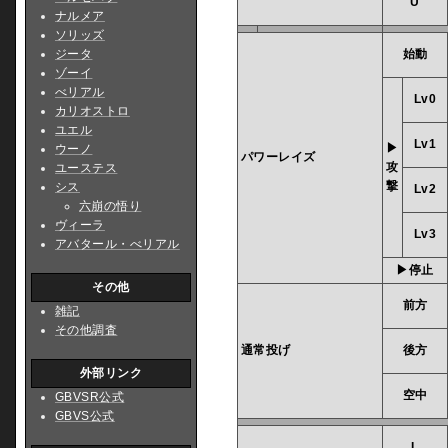
U
ナルメア
ソリッズ
ジータ
始動
ゾーイ
べリアル
Lv0
カリオストロ
ユエル
Lv1
▶
ウーノ
パワーレイズ
攻
ユーステス
撃
シス
Lv2
六崩の悟り
ヴィーラ
Lv3
アバタール・べリアル
▶停止
その他
前方
雑記
その他調査
通常投げ
後方
外部リンク
空中
GBVSR公式
GBVS公式
L