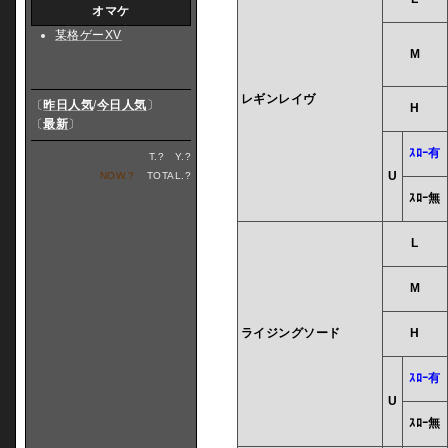
オマケ
某格ゲーXV
M
レギンレイヴ
〔
昨日人気
/
今日人気
〕
H
〔
最新
〕
ｽﾛｰ有
T.
?
Y.
?
U
NOW.
?
TOTAL.
?
ｽﾛｰ無
L
M
ライジングソード
H
ｽﾛｰ有
U
ｽﾛｰ無