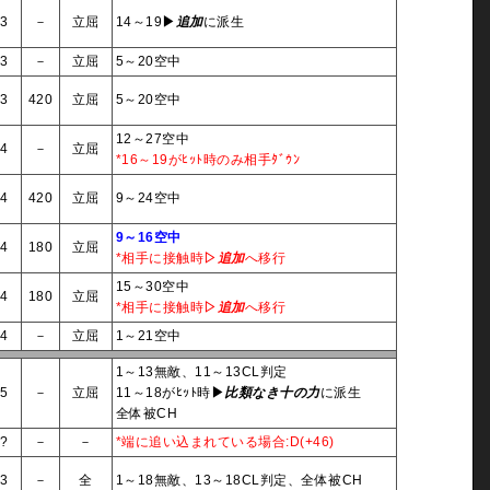
3
－
立屈
14～19
▶
追加
に派生
3
－
立屈
5～20空中
3
420
立屈
5～20空中
12～27空中
4
－
立屈
*16～19がﾋｯﾄ時のみ相手ﾀﾞｳﾝ
4
420
立屈
9～24空中
9～16空中
4
180
立屈
*相手に接触時
▷
追加
へ移行
15～30空中
4
180
立屈
*相手に接触時
▷
追加
へ移行
4
－
立屈
1～21空中
1～13無敵、11～13CL判定
5
－
立屈
11～18がﾋｯﾄ時
▶
比類なき十の力
に派生
全体被CH
?
－
－
*端に追い込まれている場合:D(+46)
3
－
全
1～18無敵、13～18CL判定、全体被CH