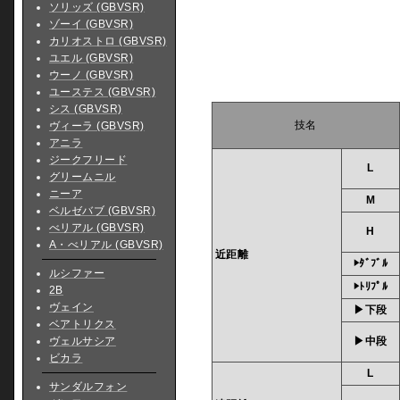
ソリッズ (GBVSR)
ゾーイ (GBVSR)
カリオストロ (GBVSR)
ユエル (GBVSR)
ウーノ (GBVSR)
ユーステス (GBVSR)
シス (GBVSR)
技名
ヴィーラ (GBVSR)
アニラ
ジークフリード
L
グリームニル
ニーア
M
ベルゼバブ (GBVSR)
べリアル (GBVSR)
H
A・べリアル (GBVSR)
近距離
▶ﾀﾞﾌﾞﾙ
ルシファー
▶ﾄﾘﾌﾟﾙ
2B
ヴェイン
▶下段
ベアトリクス
ヴェルサシア
▶中段
ビカラ
L
サンダルフォン