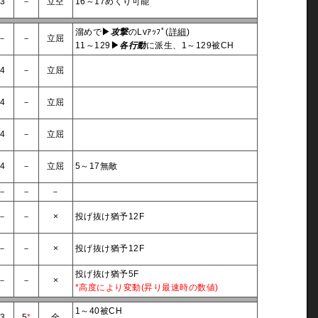
3
－
立空
16～17めくり可能
溜めで
▶
攻撃
のLvｱｯﾌﾟ(
詳細
)
－
－
立屈
11～129
▶
各行動
に派生、1～129被CH
4
－
立屈
4
－
立屈
4
－
立屈
4
－
立屈
5～17無敵
－
－
－
－
－
×
投げ抜け猶予12F
－
－
×
投げ抜け猶予12F
投げ抜け猶予5F
－
－
×
*高度により変動(昇り最速時の数値)
1～40被CH
3
5
*
全