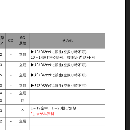
攻撃
GD
CD
その他
LV
属性
▶
ﾀﾞﾌﾞﾙｱﾀｯｸ
に派生(空振り時不可)
2
－
立屈
10～14連打ｷｬﾝｾﾙ可、技後5F
ﾀﾞｯｼｭ
不可
3
－
立屈
▶
ﾀﾞﾌﾞﾙｱﾀｯｸ
に派生(空振り時不可)
5
－
立屈
▶
ﾀﾞﾌﾞﾙｱﾀｯｸ
に派生(空振り時不可)
3
－
立屈
▶
ﾄﾘﾌﾟﾙｱﾀｯｸ
に派生(空振り時不可)
4
－
立屈
3
－
屈
1～19空中、1～20投げ無敵
3
－
立
*しゃがみ強制
2
－
立屈