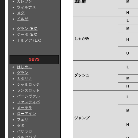
ガレヲン
遠距離
M
ウィルナス
H
メグ
イルザ
L
グラン (EX)
M
ジータ (EX)
しゃがみ
H
ナルメア (EX)
U
GBVS
はじめに
L
グラン
ダッシュ
M
カタリナ
シャルロッテ
H
ランスロット
パーシヴァル
L
ファスティバ
メーテラ
M
ローアイン
ジャンプ
フェリ
H
ゼタ
バザラガ
ベルゼバブ