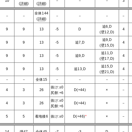
10
－
－
－
3
(
詳細
)
(
詳細
)
全体144
－
－
－
－
－
－
(
詳細
)
追6,D
9
9
13
-5
D
4
(壁12,D)
追9,D
9
9
13
-5
追7,D
4
(壁15,D)
追11,D
9
9
13
-5
追9,D
4
(壁17,D)
追15,D
9
9
13
-5
追13,D
4
(壁21,D)
－
－
全体15
－
－
－
－
抜け:±0
4
3
26
D(+44)
×
－
尻餅:+6
抜け:±0
4
3
26
D(+44)
×
－
尻餅:+6
5
5
着地後6
抜け:±0
D(+46)
*
×
－
14
弾47
全体45
-7
-3
D
－