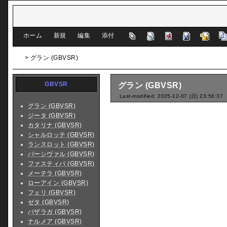
[
ホーム
|
新規
|
編集
|
添付
]
> グラン (GBVSR)
GBVSR
グラン (GBVSR)
Last-modified: 2025-12-07 (日) 23:56:37
グラン (GBVSR)
ジータ (GBVSR)
カタリナ (GBVSR)
シャルロッテ (GBVSR)
ランスロット (GBVSR)
パーシヴァル (GBVSR)
ファスティバ (GBVSR)
メーテラ (GBVSR)
ローアイン (GBVSR)
フェリ (GBVSR)
ゼタ (GBVSR)
バザラガ (GBVSR)
ナルメア (GBVSR)