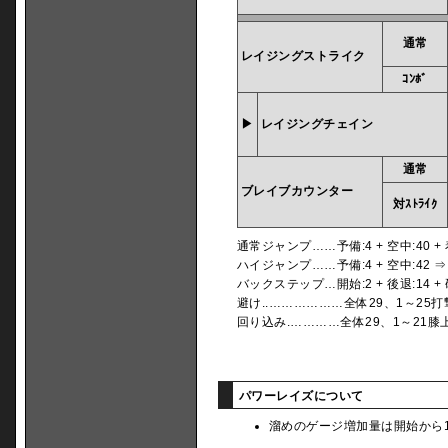
通常
レイジングストライク
ｺﾝﾎﾞ
▶
レイジングチェイン
通常
ブレイブカウンター
対ｽﾄﾗｲｸ
通常ジャンプ……予備:4 + 空中:40 + 
ハイジャンプ……予備:4 + 空中:42 ⇒ 4
バックステップ…開始:2 + 後退:14 +
避け..………………全体29、1～25
回り込み.…………全体29、1～21膝
パワーレイズについて
溜めのゲージ増加量は開始から11