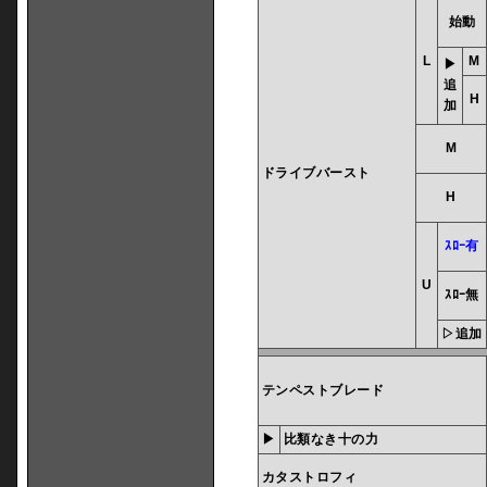
始動
L
M
▶
追
H
加
M
ドライブバースト
H
ｽﾛｰ有
U
ｽﾛｰ無
▷追加
テンペストブレード
▶
比類なき十の力
カタストロフィ