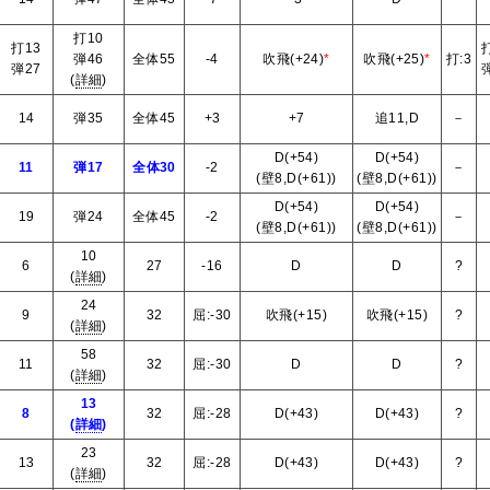
打10
打13
打
弾46
全体55
-4
吹飛(+24)
*
吹飛(+25)
*
打:3
弾27
弾
(
詳細
)
14
弾35
全体45
+3
+7
追11,D
－
D(+54)
D(+54)
11
弾17
全体30
-2
－
(壁8,D(+61))
(壁8,D(+61))
D(+54)
D(+54)
19
弾24
全体45
-2
－
(壁8,D(+61))
(壁8,D(+61))
10
6
27
-16
D
D
?
(
詳細
)
24
9
32
屈:-30
吹飛(+15)
吹飛(+15)
?
(
詳細
)
58
11
32
屈:-30
D
D
?
(
詳細
)
13
8
32
屈:-28
D(+43)
D(+43)
?
(
詳細
)
23
13
32
屈:-28
D(+43)
D(+43)
?
(
詳細
)