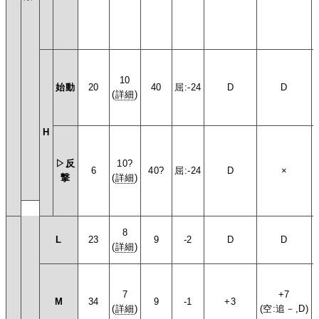
10
始動
20
40
屈:-24
D
D
(
詳細
)
H
▷反
10?
6
40?
屈:-24
D
×
撃
(
詳細
)
8
L
23
9
-2
D
D
(
詳細
)
7
+7
M
34
9
-1
+3
(
詳細
)
(空:追－,D)