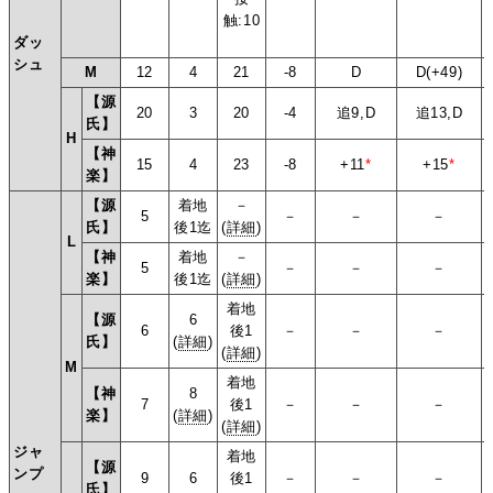
触:10
ダッ
シュ
M
12
4
21
-8
D
D(+49)
【源
20
3
20
-4
追9,D
追13,D
氏】
H
【神
15
4
23
-8
+11
*
+15
*
楽】
【源
着地
－
5
－
－
－
氏】
後1迄
(
詳細
)
L
【神
着地
－
5
－
－
－
楽】
後1迄
(
詳細
)
着地
【源
6
6
後1
－
－
－
氏】
(
詳細
)
(
詳細
)
M
着地
【神
8
7
後1
－
－
－
楽】
(
詳細
)
(
詳細
)
ジャ
着地
【源
ンプ
9
6
後1
－
－
－
氏】