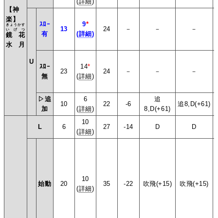
(
詳細
)
【神
楽】
ｽﾛｰ
9
*
きょうかす
13
24
－
－
－
いげつ
有
(
詳細
)
鏡花
水月
U
ｽﾛｰ
14
*
23
24
－
－
－
無
(
詳細
)
▷追
6
追
10
22
-6
追8,D(+61)
加
(
詳細
)
8,D(+61)
10
L
6
27
-14
D
D
(
詳細
)
10
始動
20
35
-22
吹飛(+15)
吹飛(+15)
(
詳細
)