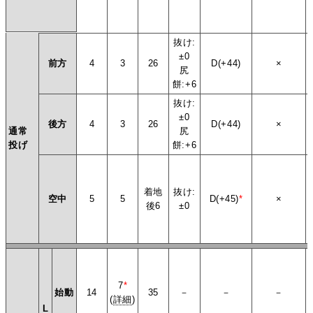
抜け:
±0
前方
4
3
26
D(+44)
×
尻
餅:+6
抜け:
±0
後方
4
3
26
D(+44)
×
通常
尻
投げ
餅:+6
着地
抜け:
空中
5
5
D(+45)
*
×
後6
±0
7
*
始動
14
35
－
－
－
(
詳細
)
L