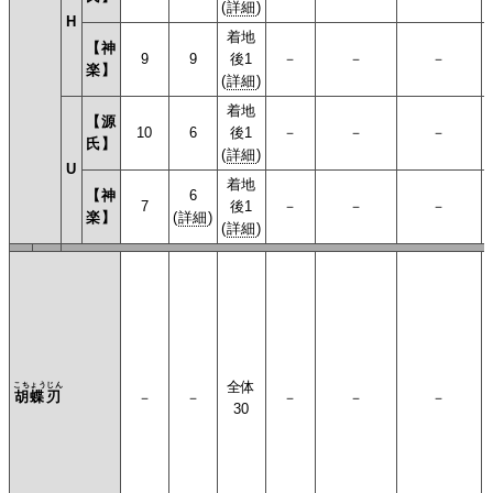
(
詳細
)
H
着地
【神
9
9
後1
－
－
－
楽】
(
詳細
)
着地
【源
10
6
後1
－
－
－
氏】
(
詳細
)
U
着地
【神
6
7
後1
－
－
－
楽】
(
詳細
)
(
詳細
)
全体
こちょうじん
胡蝶刃
－
－
－
－
－
30