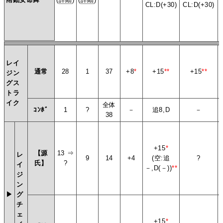
CL:D(+30)
CL:D(+30)
レイ
通常
28
1
37
+8
*
+15
**
+15
**
ジン
グス
トラ
イク
全体
ｺﾝﾎﾞ
1
?
－
追8,D
－
38
+15
*
【源
13 ⇒
レ
9
14
+4
(空:追
?
氏】
?
イ
－,D(－))
**
ジ
ン
▶
グ
チ
ェ
+15
*