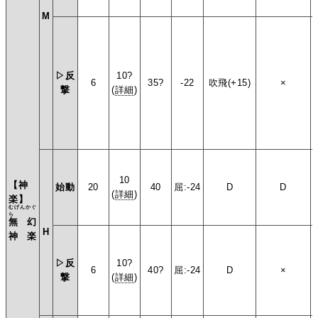
M
▷反
10?
6
35?
-22
吹飛(+15)
×
撃
(
詳細
)
10
【神
始動
20
40
屈:-24
D
D
(
詳細
)
楽】
むげんかぐ
ら
無幻
H
神楽
▷反
10?
6
40?
屈:-24
D
×
撃
(
詳細
)