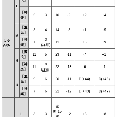
氏】
L
【神
6
3
10
-2
+2
+4
楽】
【源
8
4
14
-3
+1
+5
氏】
M
【神
3
しゃ
7
11
+1
+5
+9
楽】
(
詳細
)
がみ
【源
11
5
23
-11
-7
+1
氏】
H
【神
8
11
22
-13
-9
-1
楽】
(
詳細
)
【源
9
6
20
-11
D(+44)
D(+48)
氏】
U
【神
7
6
21
-12
D(+43)
D(+47)
楽】
空
振:15
L
8
3
+2
+6
+8
接