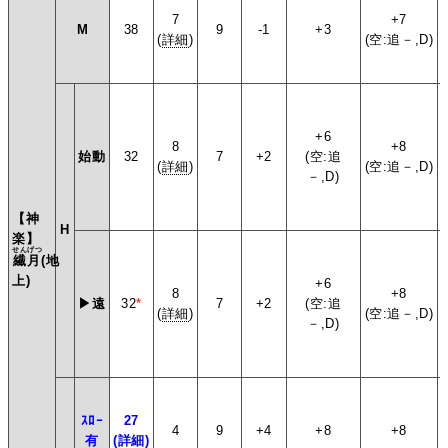
7
+7
M
38
9
-1
+3
(
詳細
)
(空:追－,D)
+6
8
+8
始動
32
7
+2
(空:追
(
詳細
)
(空:追－,D)
－,D)
【神
H
楽】
せんげつ
繊月
(地
上)
+6
8
+8
▶遠
32
*
7
+2
(空:追
(
詳細
)
(空:追－,D)
－,D)
ｽﾛｰ
27
4
9
+4
+8
+8
有
(
詳細
)