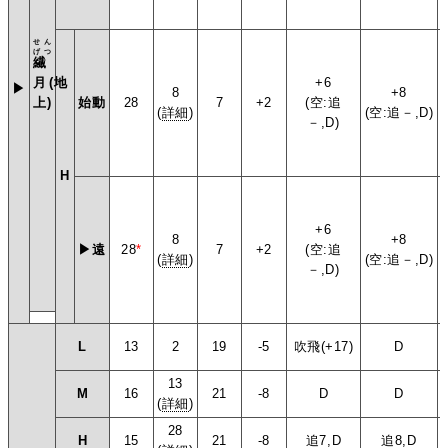
せん
げつ
繊
月
(地
+6
▶
8
+8
上)
始動
28
7
+2
(空:追
(
詳細
)
(空:追－,D)
－,D)
H
+6
8
+8
▶遠
28
*
7
+2
(空:追
(
詳細
)
(空:追－,D)
－,D)
L
13
2
19
-5
吹飛(+17)
D
13
M
16
21
-8
D
D
(
詳細
)
28
H
15
21
-8
追7,D
追8,D