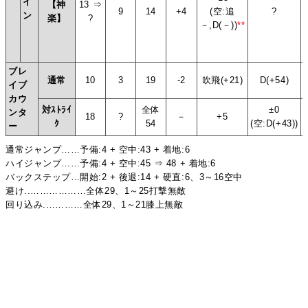
イ
【神
13 ⇒
9
14
+4
(空:追
?
ン
楽】
?
－,D(－))
**
ブレ
通常
10
3
19
-2
吹飛(+21)
D(+54)
イブ
カウ
対ｽﾄﾗｲ
全体
±0
ンタ
18
?
－
+5
ｸ
54
(空:D(+43))
ー
通常ジャンプ……予備:4 + 空中:43 + 着地:6
ハイジャンプ……予備:4 + 空中:45 ⇒ 48 + 着地:6
バックステップ…開始:2 + 後退:14 + 硬直:6、3～16空中
避け..………………全体29、1～25打撃無敵
回り込み.…………全体29、1～21膝上無敵