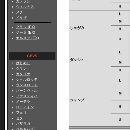
ガレヲン
H
ウィルナス
メグ
L
イルザ
M
グラン (EX)
しゃがみ
H
ジータ (EX)
ナルメア (EX)
U
L
GBVS
ダッシュ
M
はじめに
グラン
H
カタリナ
シャルロッテ
L
ランスロット
パーシヴァル
M
ファスティバ
ジャンプ
メーテラ
H
ローアイン
フェリ
ゼタ
U
バザラガ
ベルゼバブ