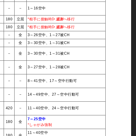
－
－
－
1～16空中
5
180
立屈
*相手に接触時
▷
追加
へ移行
5
180
立屈
*相手に接触時
▷
追加
へ移行
3
－
全
3～26空中、1～27被CH
3
－
全
3～30空中、1～31被CH
3
－
全
3～30空中、1～31被CH
3
－
全
3～27空中、1～28被CH
－
－
－
8～41空中、17～空中行動可
－
－
－
14～49空中、27～空中行動可
－
420
－
11～40空中、24～空中行動可
7～25空中
5
180
全
*しゃがみ強制
11～40空中
5
180
全