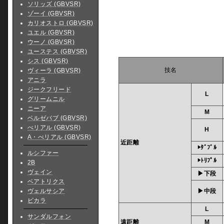
ソリッズ (GBVSR)
ゾーイ (GBVSR)
カリオストロ (GBVSR)
ユエル (GBVSR)
ウーノ (GBVSR)
ユーステス (GBVSR)
シス (GBVSR)
技名
ヴィーラ (GBVSR)
アニラ
ジークフリード
L
グリームニル
ニーア
M
ベルゼバブ (GBVSR)
べリアル (GBVSR)
H
A・べリアル (GBVSR)
近距離
▶ﾀﾞﾌﾞﾙ
ルシファー
▶ﾄﾘﾌﾟﾙ
2B
ヴェイン
▶下段
ベアトリクス
ヴェルサシア
▶中段
ビカラ
L
サンダルフォン
遠距離
M