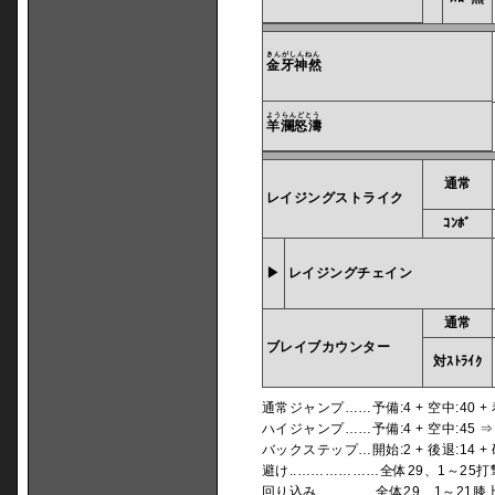
きんがしんねん
金牙神然
ようらんどとう
羊瀾怒濤
通常
レイジングストライク
ｺﾝﾎﾞ
▶
レイジングチェイン
通常
ブレイブカウンター
対ｽﾄﾗｲｸ
通常ジャンプ……予備:4 + 空中:40 + 
ハイジャンプ……予備:4 + 空中:45 ⇒ 4
バックステップ…開始:2 + 後退:14 +
避け..………………全体29、1～25
回り込み.…………全体29、1～21膝