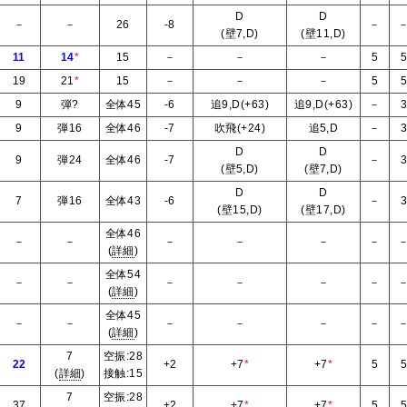
D
D
－
－
26
-8
－
(壁7,D)
(壁11,D)
11
14
*
15
－
－
－
5
19
21
*
15
－
－
－
5
9
弾?
全体45
-6
追9,D(+63)
追9,D(+63)
－
9
弾16
全体46
-7
吹飛(+24)
追5,D
－
D
D
9
弾24
全体46
-7
－
(壁5,D)
(壁7,D)
D
D
7
弾16
全体43
-6
－
(壁15,D)
(壁17,D)
全体46
－
－
－
－
－
－
(
詳細
)
全体54
－
－
－
－
－
－
(
詳細
)
全体45
－
－
－
－
－
－
(
詳細
)
7
空振:28
22
+2
+7
*
+7
*
5
(
詳細
)
接触:15
7
空振:28
37
+2
+7
*
+7
*
5