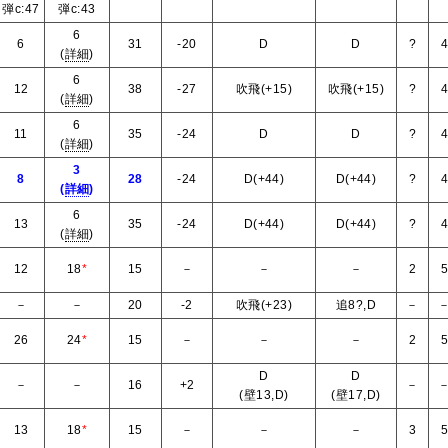
弾c:47
弾c:43
6
6
31
-20
D
D
?
(
詳細
)
6
12
38
-27
吹飛(+15)
吹飛(+15)
?
(
詳細
)
6
11
35
-24
D
D
?
(
詳細
)
3
8
28
-24
D(+44)
D(+44)
?
(
詳細
)
6
13
35
-24
D(+44)
D(+44)
?
(
詳細
)
12
18
*
15
－
－
－
2
－
－
20
-2
吹飛(+23)
追8?,D
－
26
24
*
15
－
－
－
2
D
D
－
－
16
+2
－
(壁13,D)
(壁17,D)
13
18
*
15
－
－
－
3