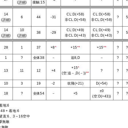
(
詳細
)
接触:15
14
CL:D(+58)
CL:D(+58)
6
44
-31
?
(
詳細
)
非CL:D(+58)
非CL:D(+58)
14
10
CL:D(+49)
CL:D(+49)
38
-29
?
(
詳細
)
(
詳細
)
非CL:D(+43)
非CL:D(+43)
28
1
37
+8
*
+15
**
+15
**
?
1
?
全体38
－
追8,D
－
?
+15
*
13
11
12
+4
?
?
(空:追－,D(－))
**
10
3
19
-2
吹飛(+21)
D(+54)
?
±0
18
?
全体54
－
+5
?
(空:D(+43))
着地:6
8 + 着地:6
 硬直:6、3～16空中
打撃無敵
上無敵