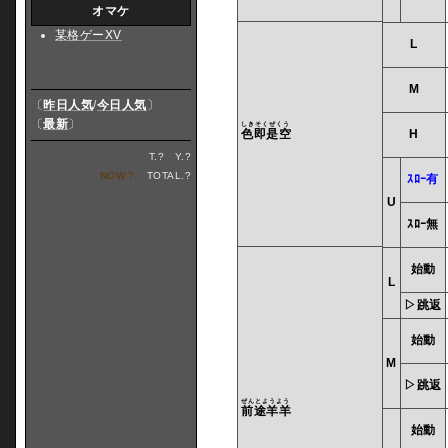
オマケ
某格ゲーXV
L
M
〔
昨日人気
/
今日人気
〕
〔
最新
〕
しきそくぜくう
色即是空
H
T.
?
Y.
?
NOW.
?
TOTAL.
?
ｽﾛｰ有
U
ｽﾛｰ無
始動
L
▷跳返
始動
M
▷跳返
ぜんとようよう
前途羊羊
始動