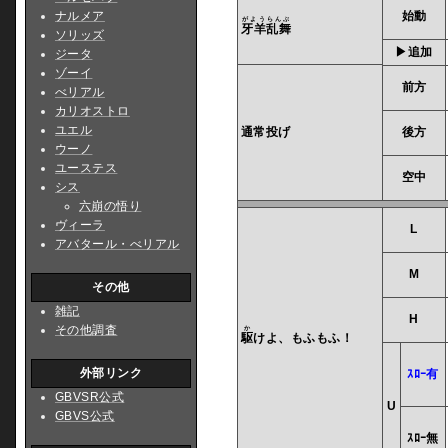
ナルメア
始動
がようらんぶ
牙羊乱舞
ソリッズ
▶追加
ジータ
ゾーイ
前方
べリアル
カリオストロ
ユエル
通常投げ
後方
ウーノ
ユーステス
空中
シス
六崩の悟り
ヴィーラ
L
アバタール・べリアル
M
その他
雑記
H
その他調査
か
駆
けよ、もふもふ！
外部リンク
ｽﾛｰ有
GBVSR公式
U
GBVS公式
ｽﾛｰ無