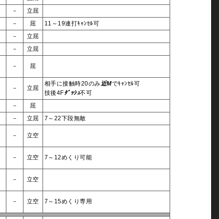
4
－
立屈
1
－
屈
11～19連打ｷｬﾝｾﾙ可
3
－
立屈
4
－
立屈
3
－
屈
相手に接触時20のみ
近M
でｷｬﾝｾﾙ可
3
－
立屈
技後4F
ﾀﾞｯｼｭ
不可
4
－
屈
5
－
立屈
7～22下段無敵
2
－
立空
3
－
立空
7～12めくり可能
3
－
立空
3
－
立空
7～15めくり専用