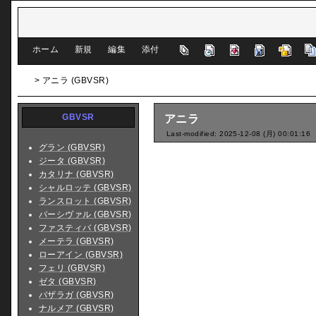
[
ホーム
|
新規
|
編集
|
添付
]
> アニラ (GBVSR)
GBVSR
アニラ
Last-modified: 2025-12-08 (月) 00:01:16
グラン (GBVSR)
ジータ (GBVSR)
カタリナ (GBVSR)
シャルロッテ (GBVSR)
ランスロット (GBVSR)
パーシヴァル (GBVSR)
ファスティバ (GBVSR)
メーテラ (GBVSR)
ローアイン (GBVSR)
フェリ (GBVSR)
ゼタ (GBVSR)
バザラガ (GBVSR)
ナルメア (GBVSR)