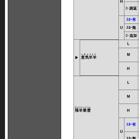
H
▷跳返
ｽﾛｰ有
U
ｽﾛｰ無
▷追加
L
M
いきようよう
意気羊羊
▶
H
L
M
ひようじょううん
飛羊乗雲
H
ｽﾛｰ有
U
ｽﾛｰ無