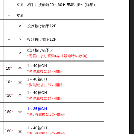
3
－
立屈
相手に接触時20～60
▶
追加
に派生(
詳細
)
4
－
立屈
－
－
×
投げ抜け猶予12F
－
－
×
投げ抜け猶予12F
投げ抜け猶予5F
－
－
×
*高度により変動(昇り最速時の数値)
1～40被CH
3
10
*
全
*弾消滅後にｶｳﾝﾄ開始
1～40被CH
3
10
*
全
*弾消滅後にｶｳﾝﾄ開始
1～40被CH
3
420
*
全
*弾消滅後にｶｳﾝﾄ開始
1～25被CH
3
180
*
全
*弾c消滅後にｶｳﾝﾄ開始
1～40被CH
3
180
*
全
*弾c消滅後にｶｳﾝﾄ開始