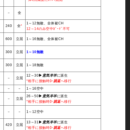
4
－
全
1～12無敵、全体被CH
4
240
全
*
12～14のみ空中ｶﾞｰﾄﾞ不可
4
600
立屈
1～16無敵、全体被CH
4
300
立屈
1～10無敵
4
300
立屈
1～18無敵
12～30
▶
意気羊羊
に派生
5
－
立屈
*相手に接触時
▷
跳返
へ移行
－
－
－
1～16空中
26～50
▶
意気羊羊
に派生
5
－
立屈
*相手に接触時
▷
跳返
へ移行
－
－
－
1～12空中
13～31
▶
意気羊羊
に派生
5
420
立屈
*相手に接触時
▷
跳返
へ移行