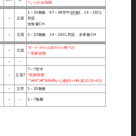
*しゃがみ強制
1～24無敵、6?～48空中(
詳細
)、14～19CL
5
－
立屈
判定
全体被CH
5
－
立屈
1～23無敵、14～15CL判定、全体被CH
*ｶﾞｰﾄﾞｸﾗｯｼｭ(非ｸﾗｯｼｭ時:+2)
?
－
立屈
**尻餅状態
?
－
－
?～?空中
?
－
立屈?
*尻餅状態
**
ﾚｲｼﾞﾝｸﾞｽﾄﾗｲｸ
から連続ﾋｯﾄ時:追10,D(+63)
?
－
立空
1～20無敵
?
－
－
1～?無敵