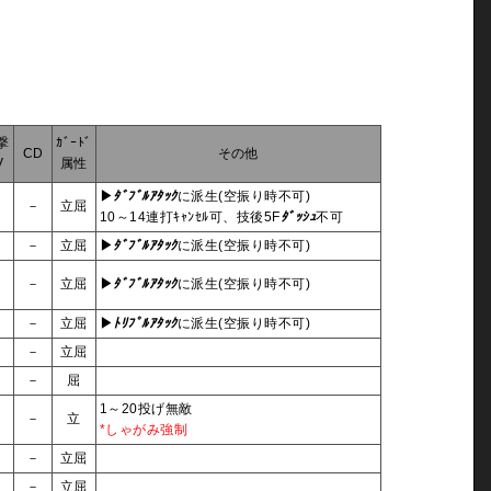
撃
ｶﾞｰﾄﾞ
CD
その他
V
属性
▶
ﾀﾞﾌﾞﾙｱﾀｯｸ
に派生(空振り時不可)
2
－
立屈
10～14連打ｷｬﾝｾﾙ可、技後5F
ﾀﾞｯｼｭ
不可
3
－
立屈
▶
ﾀﾞﾌﾞﾙｱﾀｯｸ
に派生(空振り時不可)
5
－
立屈
▶
ﾀﾞﾌﾞﾙｱﾀｯｸ
に派生(空振り時不可)
3
－
立屈
▶
ﾄﾘﾌﾟﾙｱﾀｯｸ
に派生(空振り時不可)
4
－
立屈
3
－
屈
1～20投げ無敵
3
－
立
*しゃがみ強制
2
－
立屈
3
－
立屈