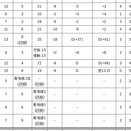
10
5
21
-9
-5
+3
4
6
3
10
-2
+2
+4
1
7
3
18
-6
-2
+2
3
11
6
21
-10
-6
+2
4
8
13
25
-18
D(+37)
D(+41)
3
(
詳細
)
空振:15
8
3
+2
+6
+8
2
接触:10
12
4
21
-8
D
D(+49)
3
15
8
19
-8
D
壁10,D
5
着地後1迄
－
5
－
－
－
2
(
詳細
)
(
詳細
)
着地後1
7
6
－
－
－
2
(
詳細
)
着地後1
8
6
－
－
－
3
(
詳細
)
着地後1
7
9
－
－
－
3
(
詳細
)