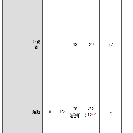
←
▷硬
－
－
13
-2?
+7
+
直
28
-32
始動
10
15
*
－
(
詳細
)
(-12
**
)