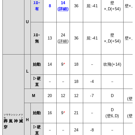
ｽﾛｰ
14
壁
8
36
屈:-41
壁×,D
有
(
詳細
)
×,D(+54)
U
ｽﾛｰ
24
壁
13
36
屈:-41
壁×,D
無
(
詳細
)
×,D(+54)
始動
14
9
*
18
－
吹飛(+14)
L
▷硬
－
－
18
-4
－
直
M
20
12
12
-7
D
(壁1
D
始動
16
9
*
21
－
ソウランシンメツ
(壁6,D)
(壁1
セン
H
葬嵐神滅
穿
▷硬
－
－
24
-8
－
直