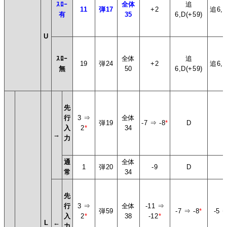
ｽﾛｰ
全体
追
11
弾17
+2
追6,D
有
35
6,D(+59)
U
ｽﾛｰ
全体
追
19
弾24
+2
追6,D
無
50
6,D(+59)
先
行
3 ⇒
全体
弾19
-7 ⇒ -8
*
D
入
2
*
34
→
力
通
全体
1
弾20
-9
D
常
34
先
行
3 ⇒
全体
-11 ⇒
弾59
-7 ⇒ -8
*
-5 
入
2
*
38
-12
*
L
←
力