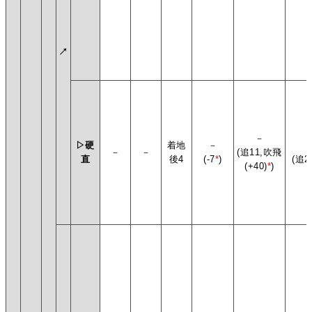
↗
－
▷硬
着地
－
－
－
(追11,吹飛
直
後4
(-7
*
)
(追2
(+40)
*
)