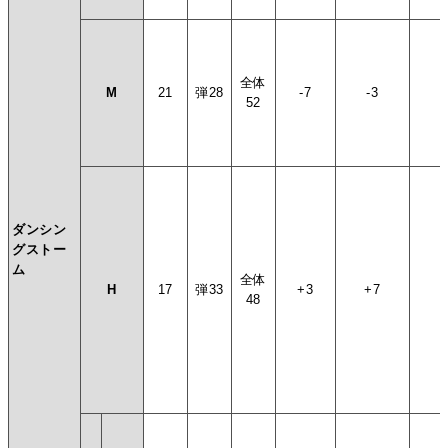
全体
M
21
弾28
-7
-3
-
52
ダンシン
グストー
ム
全体
H
17
弾33
+3
+7
+
48