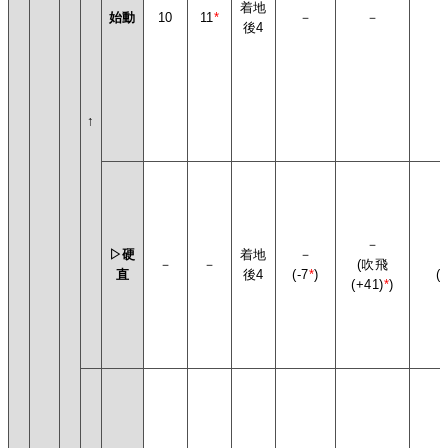
着地
始動
10
11
*
－
－
後4
↑
－
▷硬
着地
－
－
－
(吹飛
直
後4
(-7
*
)
(
(+41)
*
)