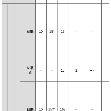
始動
10
15
*
16
－
－
→
▷硬
－
－
13
-2
+7
+
直
始動
10
15?
*
16?
－
－