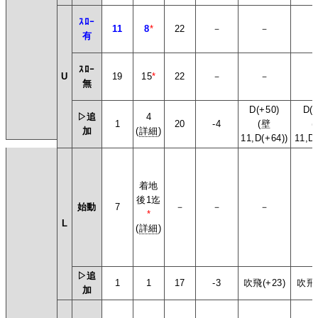
ｽﾛｰ
11
8
*
22
－
－
有
ｽﾛｰ
U
19
15
*
22
－
－
無
D(+50)
D(+
▷追
4
1
20
-4
(壁
(
加
(
詳細
)
11,D(+64))
11,D(
着地
後1迄
始動
7
－
－
－
*
L
(
詳細
)
▷追
1
1
17
-3
吹飛(+23)
吹飛(
加