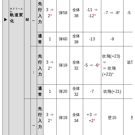
先
きどうへん
行
3 ⇒
全体
-11 ⇒
か
弾59
-7 ⇒ -8
*
-5 
軌道変
入
2
*
38
-12
*
▶
M
←
化
力
通
全体
1
弾60
-13
-9
-
常
38
先
吹飛(+23)
行
3 ⇒
全体
⇒
追5,
弾19
-5 ⇒ -6
*
入
2
*
32
⇒ 吹飛
↑
力
(+22)
*
通
全体
1
弾20
-7
吹飛(+21)
常
32
先
行
3 ⇒
全体
+3 ⇒
弾19
壁15
壁
入
2
*
34
+2
*
→
力