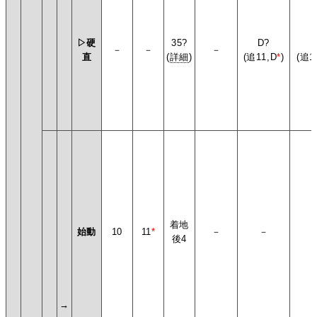
▷硬
35?
D?
D
－
－
－
直
(
詳細
)
(追11,D
*
)
(追1
着地
始動
10
11
*
－
－
後4
→