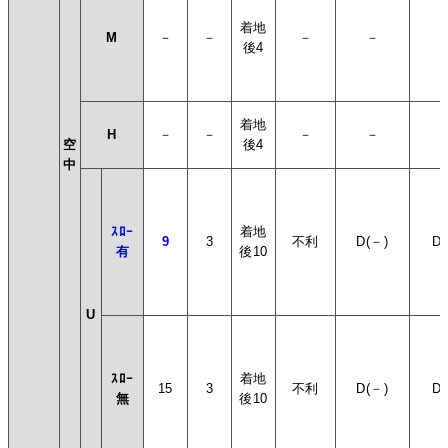
着地
M
－
－
－
－
後4
着地
H
－
－
－
－
空
後4
中
ｽﾛｰ
着地
9
3
不利
D(－)
D(
有
後10
U
ｽﾛｰ
着地
15
3
不利
D(－)
D(
無
後10