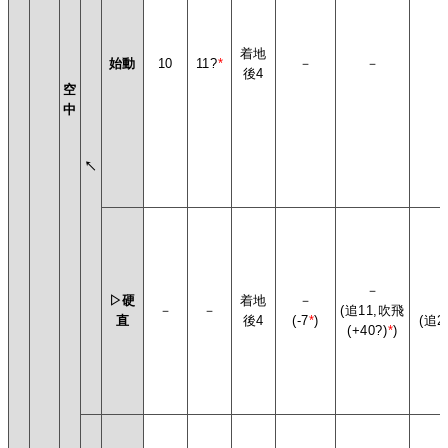
着地
始動
10
11?
*
－
－
後4
空
中
↖
－
▷硬
着地
－
－
－
(追11,吹飛
直
後4
(-7
*
)
(追2
(+40?)
*
)