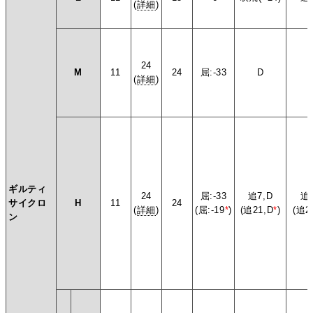
(
詳細
)
24
M
11
24
屈:-33
D
(
詳細
)
ギルティ
24
屈:-33
追7,D
追7
サイクロ
H
11
24
(
詳細
)
(屈:-19
*
)
(追21,D
*
)
(追2
ン