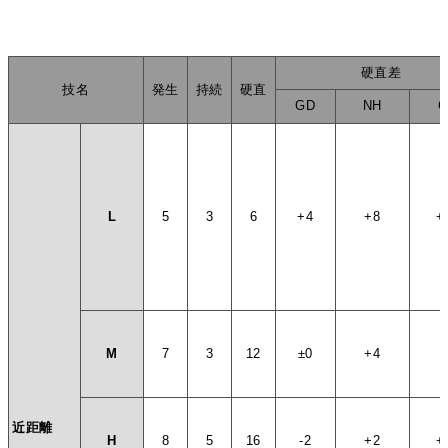
硬直差
技名
発生
持続
硬直
GD
NH
C
L
5
3
6
+4
+8
+
M
7
3
12
±0
+4
+
近距離
H
8
5
16
-2
+2
+