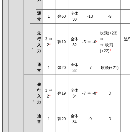
通
全体
1
弾60
-13
-9
-
常
38
先
吹飛(+23)
行
3 ⇒
全体
⇒
追5,
弾19
-5 ⇒ -6
*
入
2
*
32
⇒ 吹飛
↑
力
(+22)
*
通
全体
1
弾20
-7
吹飛(+21)
常
32
先
行
3 ⇒
全体
弾19
-7 ⇒ -8
*
D
入
2
*
34
→
力
通
全体
1
弾20
-9
D
常
34