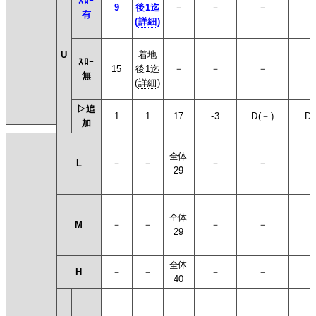
ｽﾛｰ
9
後1迄
－
－
－
有
(
詳細
)
U
着地
ｽﾛｰ
15
後1迄
－
－
－
無
(
詳細
)
▷追
1
1
17
-3
D(－)
D(
加
全体
L
－
－
－
－
29
全体
M
－
－
－
－
29
全体
H
－
－
－
－
40