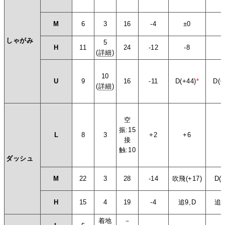
M
6
3
16
-4
±0
+
しゃがみ
5
H
11
24
-12
-8
±
(
詳細
)
10
U
9
16
-11
D(+44)
*
D(+
(
詳細
)
空
振:15
L
8
3
+2
+6
+
接
触:10
ダッシュ
M
22
3
28
-14
吹飛(+17)
D(+
H
15
4
19
-4
追9,D
追1
着地
－