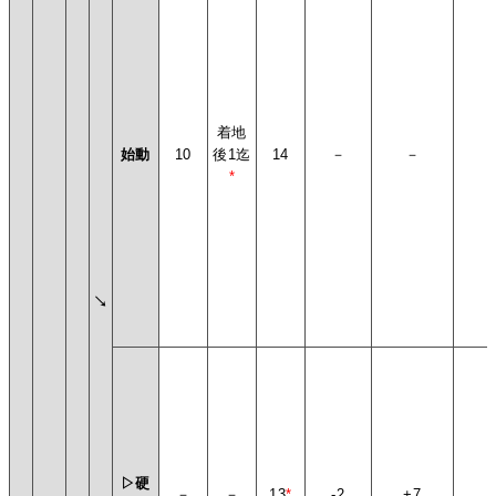
着地
始動
10
後1迄
14
－
－
*
↘
▷硬
－
－
13
*
-2
+7
+