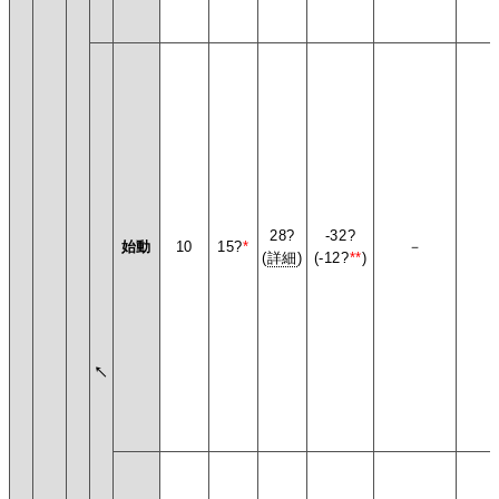
28?
-32?
始動
10
15?
*
－
(
詳細
)
(-12?
**
)
↖