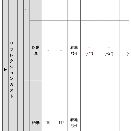
←
リ
▷硬
着地
－
－
フ
－
－
直
後4
(-7
*
)
(+2
*
)
(+
レ
ク
シ
▶
ョ
ン
ガ
ス
ト
着地
始動
10
11
*
－
－
後4