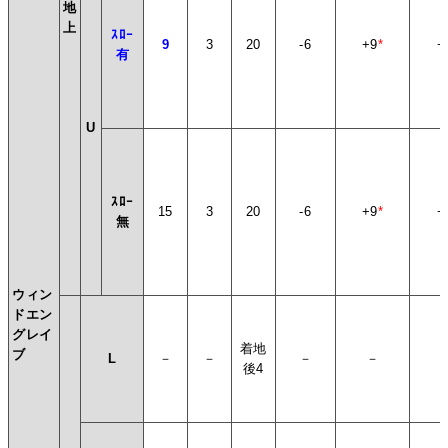
地
上
ｽﾛｰ
9
3
20
-6
+9
*
+
有
U
ｽﾛｰ
15
3
20
-6
+9
*
+
無
ウィン
ドエン
グレイ
着地
ブ
L
－
－
－
－
後4