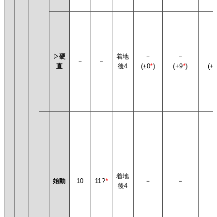
▷硬
着地
－
－
－
－
直
後4
(±0
*
)
(+9
*
)
(+
着地
始動
10
11?
*
－
－
後4