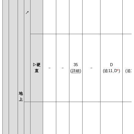
↗
▷硬
35
D
－
－
－
直
(
詳細
)
(追11,D
*
)
(追1
地
上