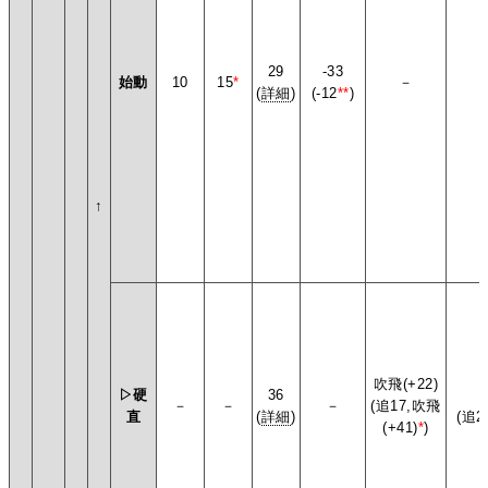
29
-33
始動
10
15
*
－
(
詳細
)
(-12
**
)
↑
吹飛(+22)
▷硬
36
－
－
－
(追17,吹飛
直
(
詳細
)
(追2
(+41)
*
)