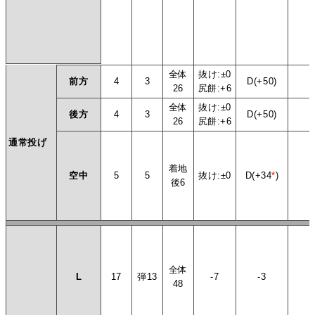
全体
抜け:±0
前方
4
3
D(+50)
26
尻餅:+6
全体
抜け:±0
後方
4
3
D(+50)
26
尻餅:+6
通常投げ
着地
空中
5
5
抜け:±0
D(+34
*
)
後6
全体
L
17
弾13
-7
-3
-
48