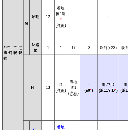
着地
後1迄
始動
12
－
－
－
*
M
(
詳細
)
▷追
キョゲンコウレツ
1
1
17
-3
吹飛(+23)
吹飛(
ソウ
加
虚幻晄裂
葬
着地
21
－
追7?,D
追7
H
13
後1
(
詳細
)
(±0
*
)
(追11?,D
*
)
(追11
(
詳細
)
着地