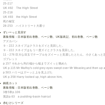
25-217
UK 492 The High Street
25-218
UK 493 the High Street
死の秘宝
28-253 ハイストリート大通り
ずいーっと見回す
募集情報：日本版初出巻数、ページ数、UK版表記、初出巻数、ページ数
アズカバン
９－222 スネイプはクラスをズイと見回した。
９－222 スネイプはもう一度ズイとクラスを見回した。
11－276 巨大な目玉でテーブルをズイーッと見渡したとたん、小さくあっ
ゴブレット
p.157 それから列の端から端までズイッと眺めた
UK p.115 Mr Malfoy's cold grey eyes swept over Mr Weasley,and then up 
p.503 ハリーはズーッと上を見上げた
UK p.358 Harry looked up, high above him,
鍋底カット
募集情報：日本版初出巻数、ページ数
3巻5章p.106
英語p.63 a pudding-basin haircut
赤むけシリーズ