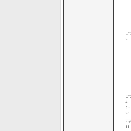
ゴ
23
ゴ
4
4
2
不
1