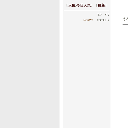
〔
人気
/
今日人気
〕〔
最新
〕
T.
?
Y.
?
う
NOW.
?
TOTAL.
?