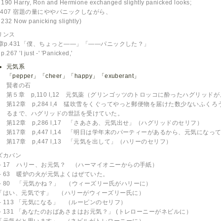
190 Harry, Ron and Hermione exchanged slightly panicked looks;
3-407 宿題の量にややパニックしながら、
232 Now panicking slightly)
リンス
4章p.431「僕、ちょっと――」「――パニックした？」
p.267 'I just -' 'Panicked,'
元気系
「pepper」「cheer」「happy」「exuberant」
賢者の石
第５章 p,110 l,12 元気薬（グリンゴッツのトロッコに酔ったハグリッ
第12章 p,284 l,4 猛吹雪をくぐってやっと郵便物を届けた数少ないふ
るまで、ハグリッドの世話を受けていた。
第12章 p,286 l,17 「さあさあ、元気出せ」（ハグリッドのセリフ）
第17章 p,447 l,14 「明日は学年末のパーティーがあるから、元気にな
第17章 p,447 l,13 「元気を出して」（ハリーのセリフ）
ズカバン
－17 ハリー、お元気？ （ハーマイオニーからの手紙）
－63 暖炉の火が元気よくはぜていた。
－80 「元気かね？」 （ウィーズリー氏がハリーに）
はい、元気です」 （ハリーがウィーズリー氏に）
－113 「元気になる」 （ルーピンのセリフ）
－131 「あなたのおばあさまはお元気？」 (トレローニーがネビルに）
元気だと思います」 （ネビルがトレローニーに）