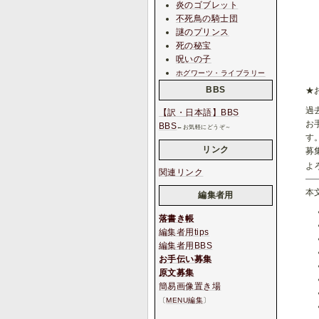
炎のゴブレット
不死鳥の騎士団
謎のプリンス
死の秘宝
呪いの子
ホグワーツ・ライブラリー
BBS
★
過
【訳・日本語】BBS
お
BBS
←お気軽にどうぞ～
す
リンク
募
よ
関連リンク
本
編集者用
落書き帳
編集者用tips
編集者用BBS
お手伝い募集
原文募集
簡易画像置き場
〔
MENU編集
〕