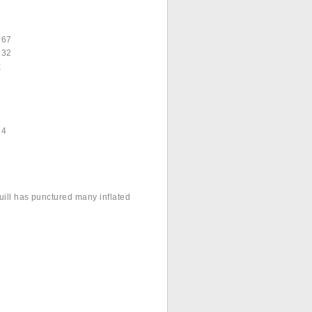
367
32
数
4
uill has punctured many inflated