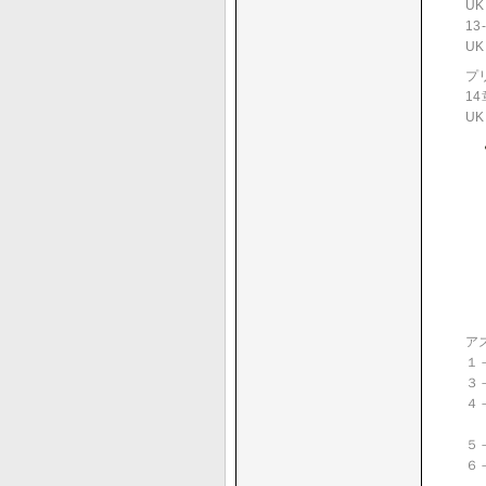
UK 
1
UK 
プ
1
UK 
ア
１
３
４
「
５
６
「