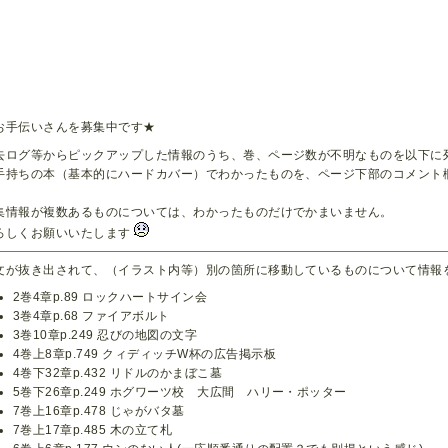
お手伝いさんを募集中です★
去ログ等からピックアップした情報のうち、巻、ページ数が不明なものを以下に
手持ちの本（基本的にハードカバー）でわかったものを、ページ下部のコメント
。
集情報が複数あるものについては、わかったものだけでかまいません。
ろしくお願いいたします
文が抜き出されて、（イラスト内等）別の箇所に移動しているものについて情報
2巻4章p.89 ロックハートサイン会
3巻4章p.68 ファイアボルト
3巻10章p.249 忍びの地図の文字
4巻上8章p.749 クィディッチW杯の広告掲示板
4巻下32章p.432 リドルのかまぼこ墓
5巻下26章p.249 ホグワーツ校 大広間 ハリー・ポッター
7巻上16章p.478 じゃがバタ墓
7巻上17章p.485 木の立て札