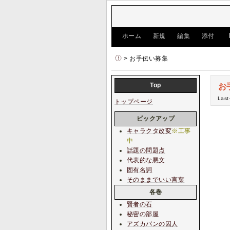
[
ホーム
|
新規
|
編集
|
添付
]
> お手伝い募集
Top
お
Last
トップページ
ピックアップ
キャラクタ改変
※工事
中
話題の問題点
代表的な悪文
固有名詞
そのままでいい言葉
各巻
賢者の石
秘密の部屋
アズカバンの囚人