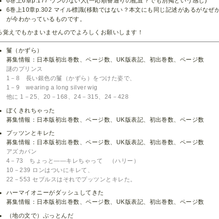
6巻上6章p.177 ウンのない人(一応順番通りの配置？でも別掲という感じ)
6巻上10章p.302 マイル標識(移動ではない？本文にも同じ記述があるがなぜ
が今わかっているものです。
ろ覚えでもかまいませんのでよろしくお願いします！
鬘（かずら）
募集情報：日本版初出巻数、ページ数、UK版表記、初出巻数、ページ数
謎のプリンス
1－8 長い銀色の鬘（かずら）をつけた姿で、
1－9 wearing a long silver wig
他に 1－25、20－168、24－315、24－428
ぼくきれちゃった
募集情報：日本版初出巻数、ページ数、UK版表記、初出巻数、ページ数
プッツンとキレた
募集情報：日本版初出巻数、ページ数、UK版表記、初出巻数、ページ数
アズカバン
4－73 ちょっと――キレちゃって （ハリー）
10－239 ロンはついにキレて、
22－553 セブルスはそれでプッツンとキレた。
ハーマイオニーがダッシュしてきた
募集情報：日本版初出巻数、ページ数、UK版表記、初出巻数、ページ数
（地の文で）ぶっとんだ