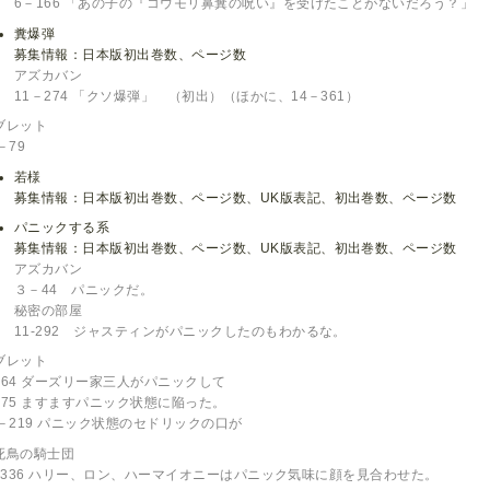
6－166 「あの子の『コウモリ鼻糞の呪い』を受けたことがないだろう？」
糞爆弾
募集情報：日本版初出巻数、ページ数
アズカバン
11－274 「クソ爆弾」 （初出）（ほかに、14－361）
ブレット
－79
若様
募集情報：日本版初出巻数、ページ数、UK版表記、初出巻数、ページ数
パニックする系
募集情報：日本版初出巻数、ページ数、UK版表記、初出巻数、ページ数
アズカバン
３－44 パニックだ。
秘密の部屋
11-292 ジャスティンがパニックしたのもわかるな。
ブレット
－64 ダーズリー家三人がパニックして
－75 ますますパニック状態に陥った。
6－219 パニック状態のセドリックの口が
死鳥の騎士団
1-336 ハリー、ロン、ハーマイオニーはパニック気味に顔を見合わせた。