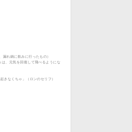
ドが、漏れ鍋に飲みに行ったもの）
くろうは、元気を回復して飛べるようにな
って起きなくちゃ」（ロンのセリフ）