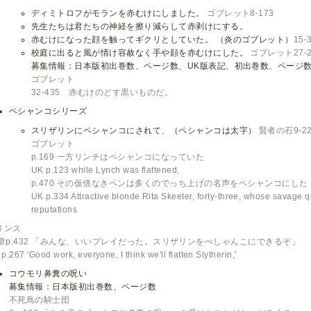
ディミトロフがモランを赤むけにしました。
ゴブレット8-173
先生たちは君たちの神経を擦り減らして赤剥けにする。
赤むけになった顔を触ってギクリとしていた。 （炎のゴブレット）
15-
校庭に出ると風が情け容赦なく手や顔を赤むけにした。
ゴブレット27-2
募集情報：日本版初出巻数、ページ数、UK版表記、初出巻数、ページ
ゴブレット
32-435 赤むけのどす黒いものだ。
ペシャンコシリーズ
スリザリンにペシャンコにされて、（ペシャンコは太字）
賢者の石9-22
ゴブレット
p.169 一方リンチはペシャンコになっていた
UK p.123 while Lynch was flattened,
p.470 その仮借なきペンは多くのでっち上げの名声をペシャンコにした
UK p.334 Attractive blonde Rita Skeeter, forty-three, whose savage q
reputations
リンス
4章p.432 「みんな、いいプレイだった。スリザリンをぺしゃんこにできるぞ」
p.267 'Good work, everyone, I think we'll flatten Slytherin,'
コウモリ鼻糞の呪い
募集情報：日本版初出巻数、ページ数
不死鳥の騎士団