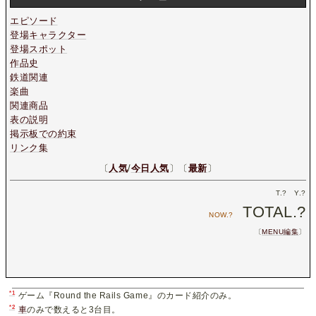
エピソード
登場キャラクター
登場スポット
作品史
鉄道関連
楽曲
関連商品
表の説明
掲示板での約束
リンク集
〔
人気
/
今日人気
〕〔
最新
〕
T.
?
Y.
?
TOTAL.
?
NOW.
?
〔
MENU編集
〕
*1
ゲーム『Round the Rails Game』のカード紹介のみ。
*2
車
のみで数えると3台目。