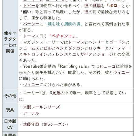
・
トビー
を博物館へ行かせるべく、
彼
の
職場
を
「ボロ」
とか
「酷い」
等と言って馬鹿にしたが、
彼
の前で危険な走り方を
して、崖から転落した。
・
パーシー
に
「煙を吐く屑鉄の塊」
と言われて罵倒された事
が有る。
他キャ
・
トーマス
曰く
「ペチャンコ」
。
ラクタ
・マガジンストーリーでは
トーマス
と
ヘンリー
と
ゴードン
と
ーとの
ジェームス
と
ビル
と
ベン
と
ダンカン
と
ロッキー
と
バーティー
関係
と
キャロライン
と
テレンス
と
エリザベス
と
ジョージ
との交流
もあった。
・YouTube限定動画『Rumbling rails』では
ヒューゴ
に喧嘩を
売ったり競争を挑んだが、敗北した。その後、彼と
ヴィニー
に助けられた。
・
ヴィニー
に助けられた事がある。
・ローリー2は、3
兄
弟
の中で唯一、廃車として登場してい
その他
た。
・
木製レールシリーズ
玩具
・
アーテル
日本版
・
遠藤守哉
（
第5シーズン
）
CV
参照画