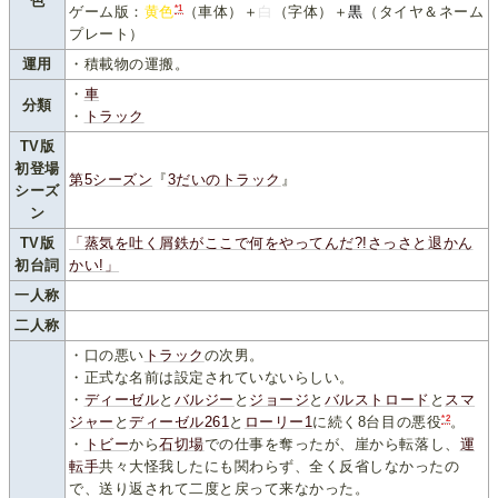
色
*1
ゲーム版：
黄色
（車体）＋
白
（字体）＋
黒
（タイヤ＆ネーム
プレート）
運用
・積載物の運搬。
・
車
分類
・
トラック
TV版
初登場
第5シーズン
『
3だいのトラック
』
シーズ
ン
TV版
「蒸気を吐く屑鉄がここで何をやってんだ?!さっさと退かん
初台詞
かい!」
一人称
二人称
・口の悪い
トラック
の次男。
・正式な名前は設定されていないらしい。
・
ディーゼル
と
バルジー
と
ジョージ
と
バルストロード
と
スマ
*2
ジャー
と
ディーゼル261
と
ローリー1
に続く8台目の悪役
。
・
トビー
から
石切場
での仕事を奪ったが、崖から転落し、
運
転手
共々大怪我したにも関わらず、全く反省しなかったの
で、送り返されて二度と戻って来なかった。