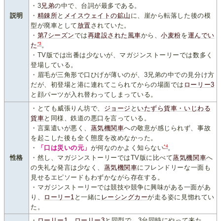
・3
兄
弟
の中で、台詞が最多である。
説明
・
精錬所
と
メイスウェイトの鉱山
に、崖から転落した後の模
型が廃車として
放
置
されていた。
・
第7シーズン
では
再建設された風車
から、
小麦粉
を
運んでい
*3
た
。
・TV版では出番は少ないが、マガジンストーリーでは数多く
登場している。
・眉毛が三角形で口ひげが薄いのが、3兄弟の中での見分け方
だが、初登場と港に連れてこられてからの場面では
ローリー3
と顔パーツが入れ替わってしまっている。
・とても威張りん坊で、
ジョージ
と
いたずら貨車・いじわる
貨車
と同様、鉄道の悪口を言っている。
・言葉遣いが悪く、
蒸気機関車
への敬意が感じられず、事故
を起こした後も全く態度を改めなかった。
*4
・
「口は災いの元」
が何なのかよく知らない
。
性格
・然し、マガジンストーリーではTV版に比べて
蒸気機関車
へ
の失礼な発言は少なく、
蒸気機関車
にフレンドリーな一面も
見せるエピソードもわずかながら存在する。
・マガジンストーリーでは競技や競争に興味がある一面があ
り、
ローリー1
と一緒に
レーシングカー
が走る姿に見惚れてい
た。
・
ローリー1
、
ローリー3
と同型で、3台同時にやって来た。