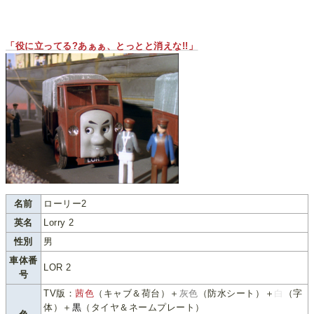
「役に立ってる?あぁぁ、とっとと消えな!!」
名前
ローリー2
英名
Lorry 2
性別
男
車体番
LOR 2
号
TV版：
茜色
（キャブ＆荷台）＋
灰色
（防水シート）＋
白
（字
体）＋
黒
（タイヤ＆ネームプレート）