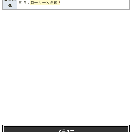
参照は
ローリー2/画像
?
像
メニュー