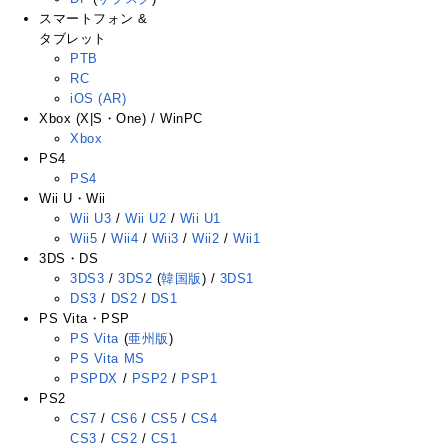
スマートフォン &
タブレット
PTB
RC
iOS (AR)
Xbox (X|S・One) / WinPC
Xbox
PS4
PS4
Wii U・Wii
Wii U3
/
Wii U2
/
Wii U1
Wii5
/
Wii4
/
Wii3
/
Wii2
/
Wii1
3DS・DS
3DS3
/
3DS2
(
韓国版
) /
3DS1
DS3
/
DS2
/
DS1
PS Vita・PSP
PS Vita
(
亜州版
)
PS Vita MS
PSPDX
/
PSP2
/
PSP1
PS2
CS7
/
CS6
/
CS5
/
CS4
CS3
/
CS2
/
CS1