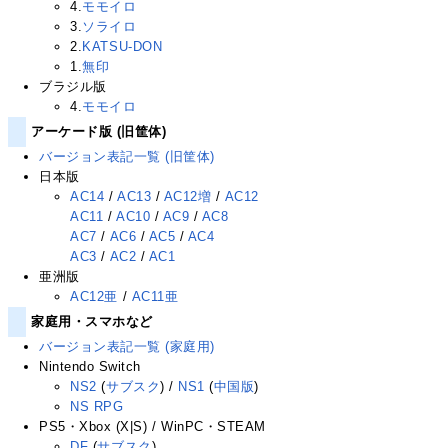
4.
モモイロ
3.
ソライロ
2.
KATSU-DON
1.
無印
ブラジル版
4.
モモイロ
アーケード版 (旧筐体)
バージョン表記一覧 (旧筐体)
日本版
AC14
/
AC13
/
AC12増
/
AC12
AC11
/
AC10
/
AC9
/
AC8
AC7
/
AC6
/
AC5
/
AC4
AC3
/
AC2
/
AC1
亜洲版
AC12亜
/
AC11亜
家庭用・スマホなど
バージョン表記一覧 (家庭用)
Nintendo Switch
NS2
(
サブスク
) /
NS1
(
中国版
)
NS RPG
PS5・Xbox (X|S) / WinPC・STEAM
DF
(
サブスク
)