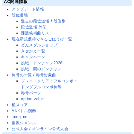
AC関連情報
アップデート情報
段位道場
過去の段位道場
/
段位別
段位道場 外伝
課題候補曲リスト
現在新規獲得できるごほうび一覧
どんメダルショップ
きせかえ一覧
キャンペーン
挑戦！ドンチャレ2026
挑戦！闇のドンチャレ
称号の一覧
/
称号対象曲
プレイ・クリア・フルコンボ・
ドンダフルコンボ称号
称号パーツ
option value
極スコア
AIバトル演奏
song_no
複数ジャンル
公式大会
/
オンライン公式大会