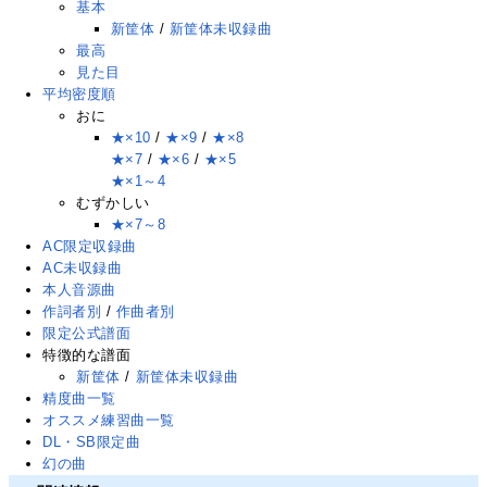
基本
新筐体
/
新筐体未収録曲
最高
見た目
平均密度順
おに
★×10
/
★×9
/
★×8
★×7
/
★×6
/
★×5
★×1～4
むずかしい
★×7～8
AC限定収録曲
AC未収録曲
本人音源曲
作詞者別
/
作曲者別
限定公式譜面
特徴的な譜面
新筐体
/
新筐体未収録曲
精度曲一覧
オススメ練習曲一覧
DL・SB限定曲
幻の曲