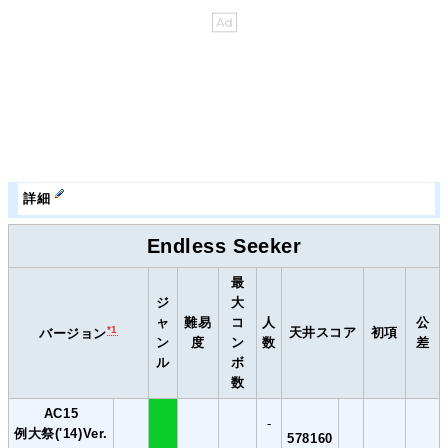
詳細
Endless Seeker
最
ジ
大
ャ
難易
コ
人
公
*1
天井スコア
初項
バージョン
ン
度
ン
数
差
ル
ボ
数
AC15
-
例大祭('14)Ver.
578160