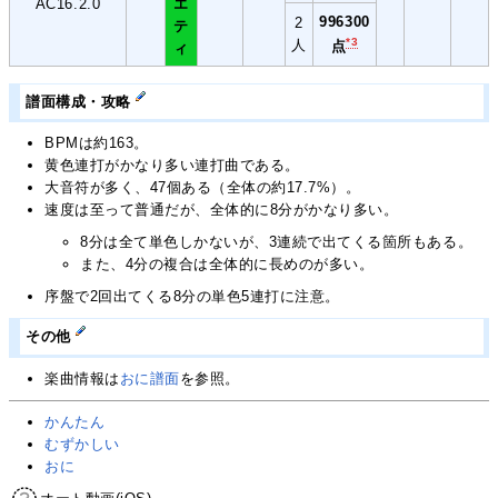
AC16.2.0
エ
996300
2
テ
*3
人
点
ィ
譜面構成・攻略
BPMは約163。
黄色連打がかなり多い連打曲である。
大音符が多く、47個ある（全体の約17.7%）。
速度は至って普通だが、全体的に8分がかなり多い。
8分は全て単色しかないが、3連続で出てくる箇所もある。
また、4分の複合は全体的に長めのが多い。
序盤で2回出てくる8分の単色5連打に注意。
その他
楽曲情報は
おに譜面
を参照。
かんたん
むずかしい
おに