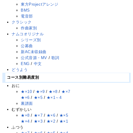
東方Projectアレンジ
BMS
電音部
クラシック
作曲家別
ナムコオリジナル
シリーズ別
公募曲
新AC未収録曲
公式音源・MV
/
歌詞
ENG
/
中文
どうよう
コース別難易度別
おに
★×10
/
★×9
/
★×8
/
★×7
★×6
/
★×5
/
★×1～4
裏譜面
むずかしい
★×8
/
★×7
/
★×6
/
★×5
★×4
/
★×3
/
★×2
/
★×1
ふつう