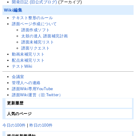
開発日記 (旧公式ブログ)
(アーカイブ)
Wiki編集
テキスト整形のルール
譜面ページ作成について
譜面作成ソフト
太鼓の達人 譜面補完計画
譜面未補完リスト
譜面リクエスト
動画未補完リスト
配点未補完リスト
テストWiki
会議室
管理人への連絡
譜面Wiki専用YouTube
譜面Wiki運営
（旧:Twitter）
更新履歴
人気のページ
今日の100件
|
昨日の100件