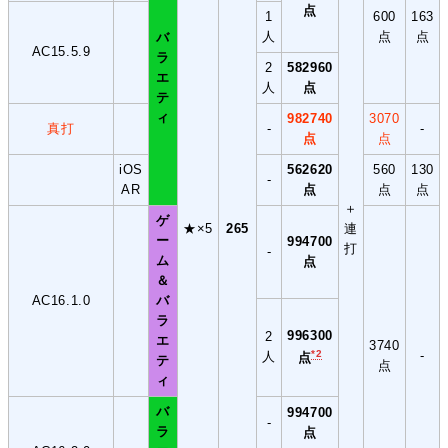
点
1
600
163
人
点
点
バ
AC15.5.9
ラ
2
582960
エ
人
点
テ
ィ
982740
3070
真打
-
-
点
点
iOS
562620
560
130
-
AR
点
点
点
＋
ゲ
★×5
265
連
ー
994700
打
-
ム
点
＆
AC16.1.0
バ
ラ
996300
2
エ
3740
*2
-
人
点
テ
点
ィ
バ
994700
-
ラ
点