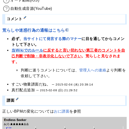
オート動画(iOS)
自動生成音源(YouTube)
コメント
荒らしや迷惑行為の通報はこちら
必ず、
当サイトにて発言する際のマナー
に目を通してからコメン
トして下さい。
当Wikiでのルール
に反すると言い切れない第三者のコメントを自
己判断で削除・非表示化しないで下さい
。荒らしと見なされま
す。
判断に迷うコメントについては、
管理人への連絡
より判断を
依頼して下さい。
すごい物量譜面だね。 --
2015-02-04 (水) 20:39:14
真打配点追加 --
2015-02-08 (日) 21:29:52
譜面
正しいBPMの変化については
おに譜面
を参照