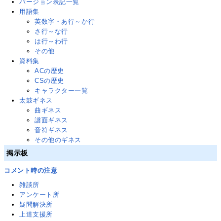
バージョン表記一覧
用語集
英数字・あ行～か行
さ行～な行
は行～わ行
その他
資料集
ACの歴史
CSの歴史
キャラクター一覧
太鼓ギネス
曲ギネス
譜面ギネス
音符ギネス
その他のギネス
掲示板
コメント時の注意
雑談所
アンケート所
疑問解決所
上達支援所