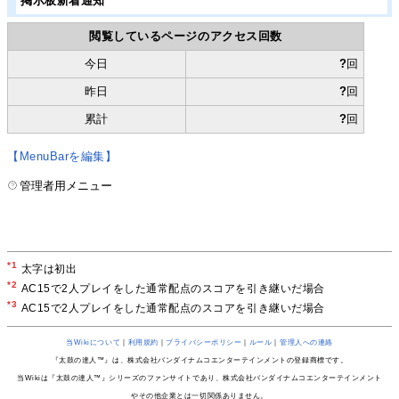
掲示板新着通知
閲覧しているページのアクセス回数
今日
?
回
昨日
?
回
累計
?
回
【MenuBarを編集】
管理者用メニュー
*1
太字は初出
*2
AC15で2人プレイをした通常配点のスコアを引き継いだ場合
*3
AC15で2人プレイをした通常配点のスコアを引き継いだ場合
当Wikiについて
｜
利用規約
｜
プライバシーポリシー
｜
ルール
｜
管理人への連絡
『太鼓の達人™』は、株式会社バンダイナムコエンターテインメントの登録商標です。
当Wikiは『太鼓の達人™』シリーズのファンサイトであり、株式会社バンダイナムコエンターテインメント
やその他企業とは一切関係ありません。