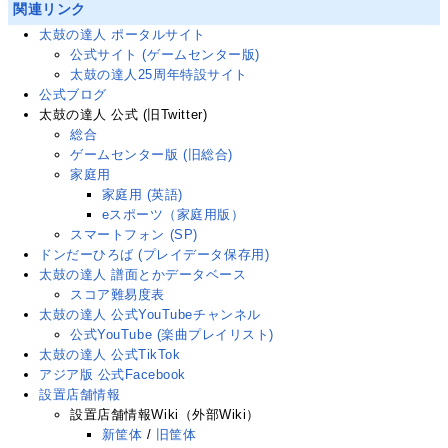
関連リンク
太鼓の達人 ポータルサイト
公式サイト (ゲームセンター版)
太鼓の達人25周年特設サイト
公式ブログ
太鼓の達人 公式
(旧Twitter
)
総合
ゲームセンター版 (旧総合)
家庭用
家庭用 (英語)
eスポーツ（家庭用版）
スマートフォン (SP)
ドンだーひろば (プレイデータ保存用)
太鼓の達人 譜面とかデータベース
スコア難易度表
太鼓の達人 公式YouTubeチャンネル
公式YouTube (楽曲プレイリスト)
太鼓の達人 公式TikTok
アジア版 公式Facebook
設置店舗情報
設置店舗情報Wiki（外部Wiki）
新筐体
/
旧筐体