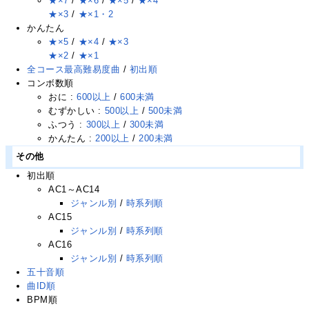
★×7
/
★×6
/
★×5
/
★×4
★×3
/
★×1・2
かんたん
★×5
/
★×4
/
★×3
★×2
/
★×1
全コース最高難易度曲
/
初出順
コンボ数順
おに :
600以上
/
600未満
むずかしい :
500以上
/
500未満
ふつう :
300以上
/
300未満
かんたん :
200以上
/
200未満
その他
初出順
AC1～AC14
ジャンル別
/
時系列順
AC15
ジャンル別
/
時系列順
AC16
ジャンル別
/
時系列順
五十音順
曲ID順
BPM順