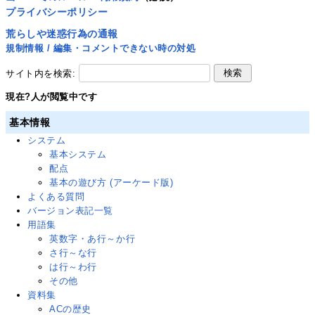
プライバシーポリシー
荒らしや迷惑行為の通報
規制情報 / 編集・コメントできない時の対処
サイト内を検索:
現在
?
人が閲覧中です
基本情報
システム
基本システム
配点
基本の遊び方 (アーケード版)
よくある質問
バージョン表記一覧
用語集
英数字・あ行～か行
さ行～な行
は行～わ行
その他
資料集
ACの歴史