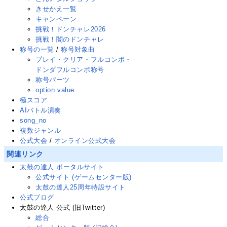
きせかえ一覧
キャンペーン
挑戦！ドンチャレ2026
挑戦！闇のドンチャレ
称号の一覧
/
称号対象曲
プレイ・クリア・フルコンボ・
ドンダフルコンボ称号
称号パーツ
option value
極スコア
AIバトル演奏
song_no
複数ジャンル
公式大会
/
オンライン公式大会
関連リンク
太鼓の達人 ポータルサイト
公式サイト (ゲームセンター版)
太鼓の達人25周年特設サイト
公式ブログ
太鼓の達人 公式
(旧Twitter
)
総合