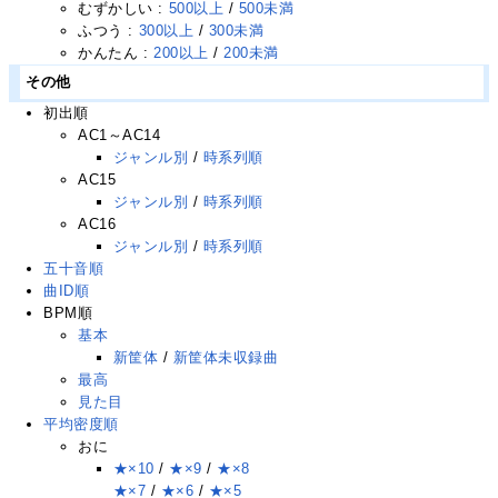
むずかしい :
500以上
/
500未満
ふつう :
300以上
/
300未満
かんたん :
200以上
/
200未満
その他
初出順
AC1～AC14
ジャンル別
/
時系列順
AC15
ジャンル別
/
時系列順
AC16
ジャンル別
/
時系列順
五十音順
曲ID順
BPM順
基本
新筐体
/
新筐体未収録曲
最高
見た目
平均密度順
おに
★×10
/
★×9
/
★×8
★×7
/
★×6
/
★×5