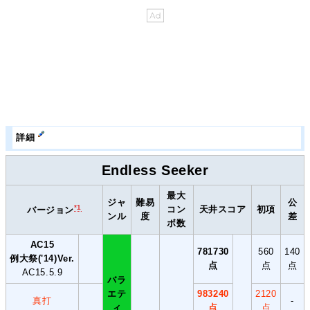
詳細
Endless Seeker
最大
ジャ
難易
公
*1
コン
天井スコア
初項
バージョン
ンル
度
差
ボ数
AC15
781730
560
140
例大祭('14)Ver.
点
点
点
AC15.5.9
バラ
エテ
983240
2120
真打
-
ィ
点
点