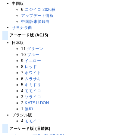
中国版
6.
ニジイロ 2026秋
アップデート情報
中国版未収録曲
サヨナラ曲
アーケード版 (AC15)
日本版
11.
グリーン
10.
ブルー
9.
イエロー
8.
レッド
7.
ホワイト
6.
ムラサキ
5.
キミドリ
4.
モモイロ
3.
ソライロ
2.
KATSU-DON
1.
無印
ブラジル版
4.
モモイロ
アーケード版 (旧筐体)