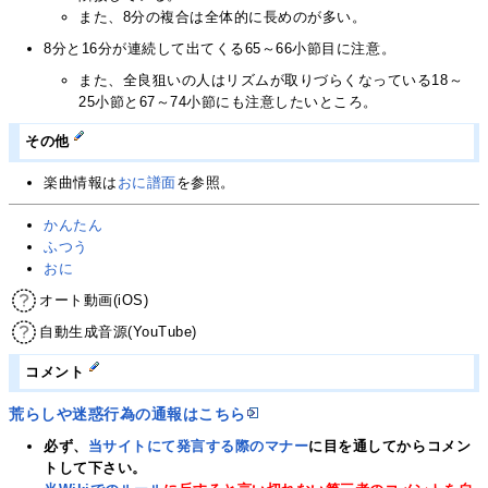
また、8分の複合は全体的に長めのが多い。
8分と16分が連続して出てくる65～66小節目に注意。
また、全良狙いの人はリズムが取りづらくなっている18～
25小節と67～74小節にも注意したいところ。
その他
楽曲情報は
おに譜面
を参照。
かんたん
ふつう
おに
オート動画(iOS)
自動生成音源(YouTube)
コメント
荒らしや迷惑行為の通報はこちら
必ず、
当サイトにて発言する際のマナー
に目を通してからコメン
トして下さい。