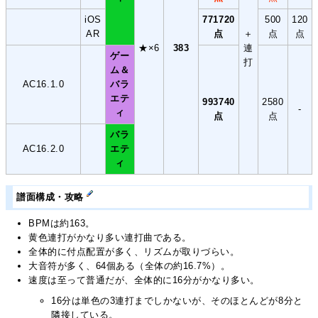
iOS
771720
500
120
AR
点
＋
点
点
★×6
383
連
ゲー
打
ム＆
AC16.1.0
バラ
エテ
993740
2580
-
ィ
点
点
バラ
AC16.2.0
エテ
ィ
譜面構成・攻略
BPMは約163。
黄色連打がかなり多い連打曲である。
全体的に付点配置が多く、リズムが取りづらい。
大音符が多く、64個ある（全体の約16.7%）。
速度は至って普通だが、全体的に16分がかなり多い。
16分は単色の3連打までしかないが、そのほとんどが8分と
隣接している。