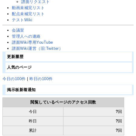
譜面リクエスト
動画未補完リスト
配点未補完リスト
テストWiki
会議室
管理人への連絡
譜面Wiki専用YouTube
譜面Wiki運営
（旧:Twitter）
更新履歴
人気のページ
今日の100件
|
昨日の100件
掲示板新着通知
閲覧しているページのアクセス回数
今日
?
回
昨日
?
回
累計
?
回