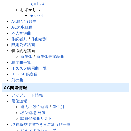
★×1～4
むずかしい
★×7～8
AC限定収録曲
AC未収録曲
本人音源曲
作詞者別
/
作曲者別
限定公式譜面
特徴的な譜面
新筐体
/
新筐体未収録曲
精度曲一覧
オススメ練習曲一覧
DL・SB限定曲
幻の曲
AC関連情報
アップデート情報
段位道場
過去の段位道場
/
段位別
段位道場 外伝
課題候補曲リスト
現在新規獲得できるごほうび一覧
どんメダルショップ