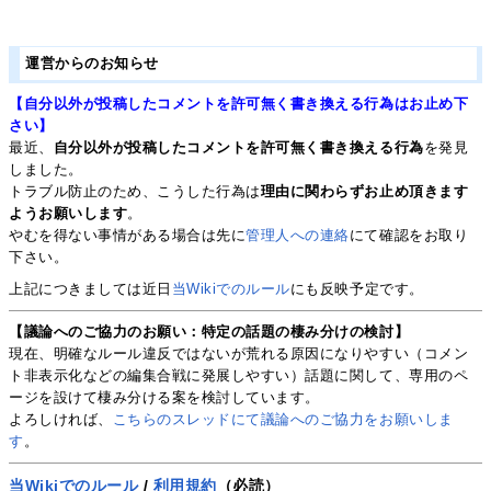
運営からのお知らせ
【自分以外が投稿したコメントを許可無く書き換える行為はお止め下
さい】
最近、
自分以外が投稿したコメントを許可無く書き換える行為
を発見
しました。
トラブル防止のため、こうした行為は
理由に関わらずお止め頂きます
ようお願いします
。
やむを得ない事情がある場合は先に
管理人への連絡
にて確認をお取り
下さい。
上記につきましては近日
当Wikiでのルール
にも反映予定です。
【議論へのご協力のお願い：特定の話題の棲み分けの検討】
現在、明確なルール違反ではないが荒れる原因になりやすい（コメン
ト非表示化などの編集合戦に発展しやすい）話題に関して、専用のペ
ージを設けて棲み分ける案を検討しています。
よろしければ、
こちらのスレッドにて議論へのご協力をお願いしま
す
。
当Wikiでのルール
/
利用規約
（必読）