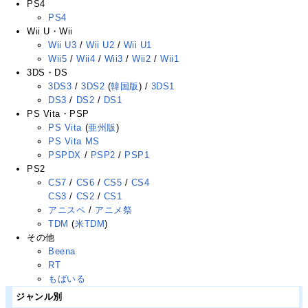
PS4
PS4
Wii U・Wii
Wii U3
/
Wii U2
/
Wii U1
Wii5
/
Wii4
/
Wii3
/
Wii2
/
Wii1
3DS・DS
3DS3
/
3DS2
(
韓国版
) /
3DS1
DS3
/
DS2
/
DS1
PS Vita・PSP
PS Vita
(
亜州版
)
PS Vita MS
PSPDX
/
PSP2
/
PSP1
PS2
CS7
/
CS6
/
CS5
/
CS4
CS3
/
CS2
/
CS1
アニスペ
/
アニメ祭
TDM
(
米TDM
)
その他
Beena
RT
もばいる
ジャンル別