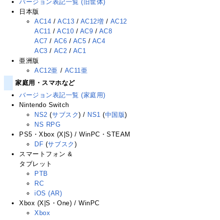
バージョン表記一覧 (旧筐体)
日本版
AC14
/
AC13
/
AC12増
/
AC12
AC11
/
AC10
/
AC9
/
AC8
AC7
/
AC6
/
AC5
/
AC4
AC3
/
AC2
/
AC1
亜洲版
AC12亜
/
AC11亜
家庭用・スマホなど
バージョン表記一覧 (家庭用)
Nintendo Switch
NS2
(
サブスク
) /
NS1
(
中国版
)
NS RPG
PS5・Xbox (X|S) / WinPC・STEAM
DF
(
サブスク
)
スマートフォン &
タブレット
PTB
RC
iOS (AR)
Xbox (X|S・One) / WinPC
Xbox