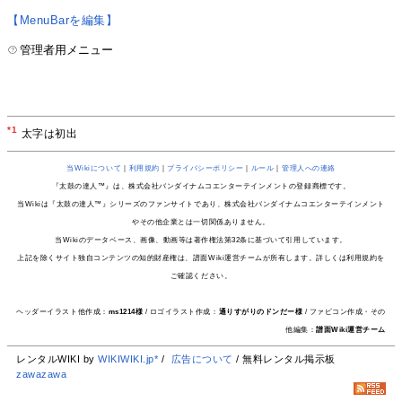
【MenuBarを編集】
管理者用メニュー
*1
太字は初出
当Wikiについて
｜
利用規約
｜
プライバシーポリシー
｜
ルール
｜
管理人への連絡
『太鼓の達人™』は、株式会社バンダイナムコエンターテインメントの登録商標です。
当Wikiは『太鼓の達人™』シリーズのファンサイトであり、株式会社バンダイナムコエンターテインメント
やその他企業とは一切関係ありません。
当Wikiのデータベース、画像、動画等は著作権法第32条に基づいて引用しています。
上記を除くサイト独自コンテンツの知的財産権は、譜面Wiki運営チームが所有します。詳しくは利用規約を
ご確認ください。
ヘッダーイラスト他作成：
ms1214様
/ ロゴイラスト作成：
通りすがりのドンだー様
/ ファビコン作成・その
他編集：
譜面Wiki運営チーム
レンタルWIKI by
WIKIWIKI.jp*
/
広告について
/ 無料レンタル掲示板
zawazawa