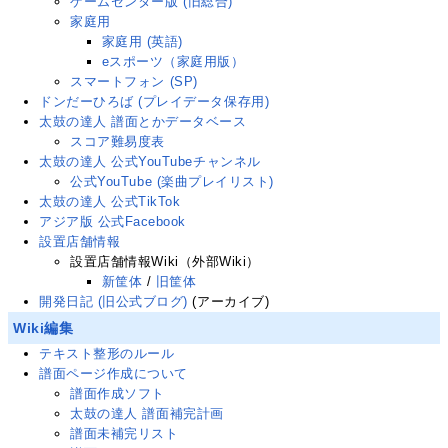
ゲームセンター版 (旧総合)
家庭用
家庭用 (英語)
eスポーツ（家庭用版）
スマートフォン (SP)
ドンだーひろば (プレイデータ保存用)
太鼓の達人 譜面とかデータベース
スコア難易度表
太鼓の達人 公式YouTubeチャンネル
公式YouTube (楽曲プレイリスト)
太鼓の達人 公式TikTok
アジア版 公式Facebook
設置店舗情報
設置店舗情報Wiki（外部Wiki）
新筐体
/
旧筐体
開発日記 (旧公式ブログ)
(アーカイブ)
Wiki編集
テキスト整形のルール
譜面ページ作成について
譜面作成ソフト
太鼓の達人 譜面補完計画
譜面未補完リスト