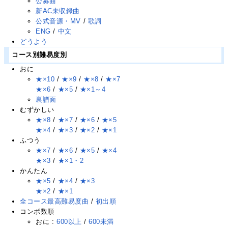
公募曲
新AC未収録曲
公式音源・MV
/
歌詞
ENG
/
中文
どうよう
コース別難易度別
おに
★×10
/
★×9
/
★×8
/
★×7
★×6
/
★×5
/
★×1～4
裏譜面
むずかしい
★×8
/
★×7
/
★×6
/
★×5
★×4
/
★×3
/
★×2
/
★×1
ふつう
★×7
/
★×6
/
★×5
/
★×4
★×3
/
★×1・2
かんたん
★×5
/
★×4
/
★×3
★×2
/
★×1
全コース最高難易度曲
/
初出順
コンボ数順
おに :
600以上
/
600未満