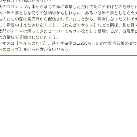
ツを投げているのだろうか？
実のココナッツは木から落ちて頭に直撃しただけで死に至るほどの危険な
高い岩石落としを使うのは納得かもしれない。あるいは岩石落としならぬ
ものたちの森は発売日から配信されていたことから、餌食になったプレイ
じく新規の
【えだきりあくま】
、
【わんぱくサタン】
などと同様、見た目
太郎がテーマの帰ってきたヒーローでもサル役として登場するが、出現率
の力量なら苦戦はしないだろう。
とすのは
【ちからのたね】
。落とす確率は1/256らしいので配信石版のダ
ースコップ】
を狩った方が良いだろう。