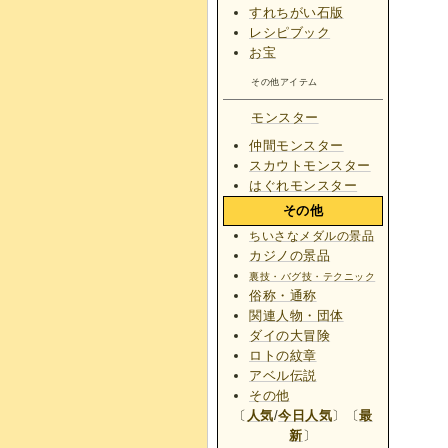
すれちがい石版
レシピブック
お宝
その他アイテム
モンスター
仲間モンスター
スカウトモンスター
はぐれモンスター
その他
ちいさなメダルの景品
カジノの景品
裏技・バグ技・テクニック
俗称・通称
関連人物・団体
ダイの大冒険
ロトの紋章
アベル伝説
その他
〔
人気
/
今日人気
〕〔
最
新
〕