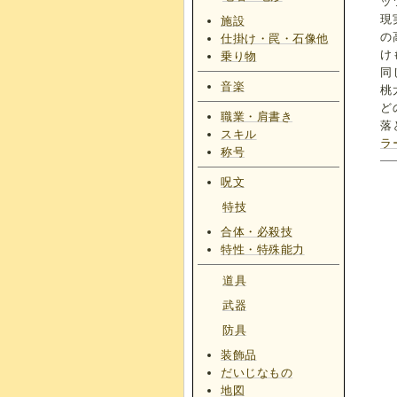
ッ
現
施設
の
仕掛け・罠・石像他
け
乗り物
同
音楽
桃
ど
職業・肩書き
落
スキル
ラ
称号
呪文
特技
合体・必殺技
特性・特殊能力
道具
武器
防具
装飾品
だいじなもの
地図