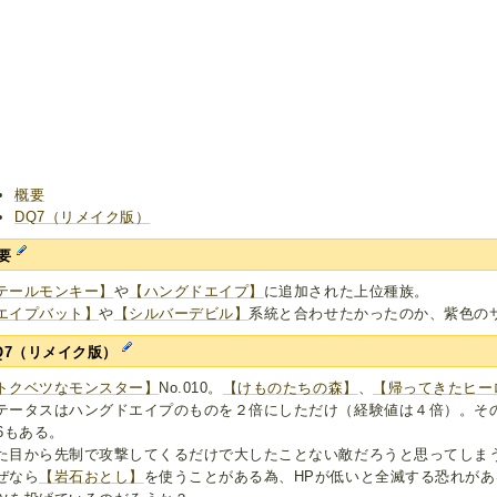
概要
DQ7（リメイク版）
要
テールモンキー】
や
【ハングドエイプ】
に追加された上位種族。
エイプバット】
や
【シルバーデビル】
系統と合わせたかったのか、紫色の
Q7（リメイク版）
トクベツなモンスター】
No.010。
【けものたちの森】
、
【帰ってきたヒー
テータスはハングドエイプのものを２倍にしただけ（経験値は４倍）。そ
56もある。
た目から先制で攻撃してくるだけで大したことない敵だろうと思ってしま
ぜなら
【岩石おとし】
を使うことがある為、HPが低いと全滅する恐れが