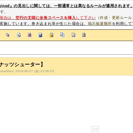
magined』の見出しに関しては、一部通常とは異なるルールが適用されます
す。
場合は、
空行の文頭に全角スペースを挿入
して下さい
（
作成・更新ルール
実施しています。巻き込まれ等が生じた場合は、
掲示板避難所
を利用して
]
ナッツシューター】
-modified: 2019-06-07 (金) 23:06:53