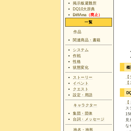
掲示板避難所
DQ10大辞典
DiffAna
（廃止）
一覧
作品
関連商品・書籍
システム
作戦
性格
状態変化
概
【
ストーリー
【
イベント
クエスト
D
設定・用語
【
キャラクター
ス
集団・団体
1
台詞・メッセージ
見
な
地名・地形