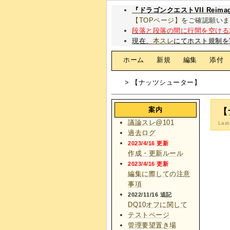
『ドラゴンクエストVII Rei
【TOPページ】
をご確認願いま
段落と段落の間に行間を空ける
現在、
本スレ
にてホスト規制を
[
ホーム
|
新規
|
編集
|
添付
> 【ナッツシューター】
案内
【
議論スレ@101
Last
過去ログ
2023/4/16 更新
作成・更新ルール
2023/4/16 更新
編集に際しての注意
事項
2022/11/16 追記
DQ10オフに関して
テストページ
管理要望置き場