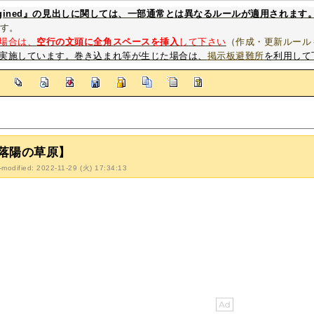
magined』の見出しに関しては、一部通常とは異なるルールが適用されます
す。
場合は、
空行の文頭に全角スペースを挿入
して下さい
（
作成・更新ルール
実施しています。巻き込まれ等が生じた場合は、
掲示板避難所
を利用して
]
落陽の草原】
-modified: 2022-11-29 (火) 17:34:13