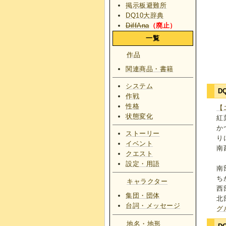
掲示板避難所
DQ10大辞典
DiffAna
（廃止）
一覧
作品
関連商品・書籍
システム
D
作戦
性格
【
状態変化
紅
か
ストーリー
り
イベント
南
クエスト
設定・用語
南
ち
キャラクター
西
集団・団体
北
台詞・メッセージ
グ
地名・地形