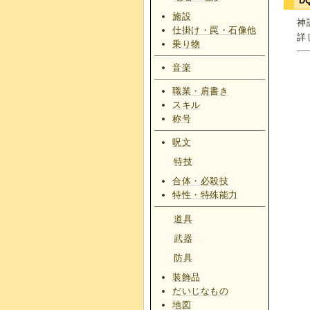
D
施設
神
仕掛け・罠・石像他
詳
乗り物
音楽
職業・肩書き
スキル
称号
呪文
特技
合体・必殺技
特性・特殊能力
道具
武器
防具
装飾品
だいじなもの
地図