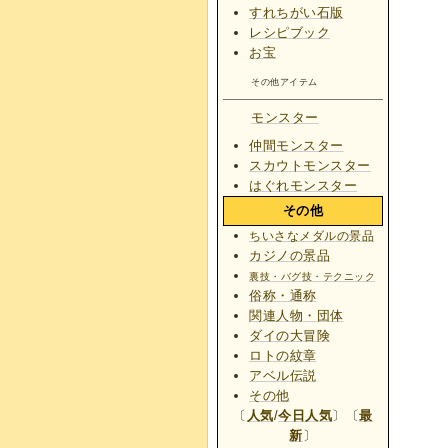
すれちがい石版
レシピブック
お宝
その他アイテム
モンスター
仲間モンスター
スカウトモンスター
はぐれモンスター
その他
ちいさなメダルの景品
カジノの景品
裏技・バグ技・テクニック
俗称・通称
関連人物・団体
ダイの大冒険
ロトの紋章
アベル伝説
その他
〔
人気
/
今日人気
〕〔
最
新
〕