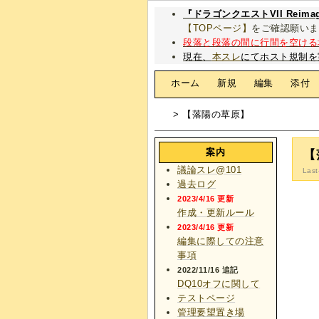
『ドラゴンクエストVII Rei
【TOPページ】
をご確認願いま
段落と段落の間に行間を空ける
現在、
本スレ
にてホスト規制を
[
ホーム
|
新規
|
編集
|
添付
> 【落陽の草原】
案内
【
議論スレ@101
Last
過去ログ
2023/4/16 更新
作成・更新ルール
2023/4/16 更新
編集に際しての注意
事項
2022/11/16 追記
DQ10オフに関して
テストページ
管理要望置き場