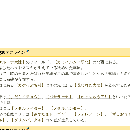
Q10オフライン
エルトナ大陸】
のフィールド。
【カミハルムイ領北】
の北西にある。
葉した木々やススキが生えている秋めいた草原。
つて、時の王者と呼ばれた英雄がこの地で落命したことから「落陽」と名
には石碑が存在する。
西にある
【ガケっぷち村】
はその先にある
【呪われた大地】
を監視するた
部は
【まだらイチョウ】
、
【バサラーナ】
、
【かっちゅうアリ】
といった
が生息。
部には
【メタルライダー】
、
【メタルハンター】
。
部の強敵エリアは
【みずたまドラゴン】
、
【フォレスドン】
、
【ずしおう
ル】
、
【グリンバングル】
コンビが生息している。