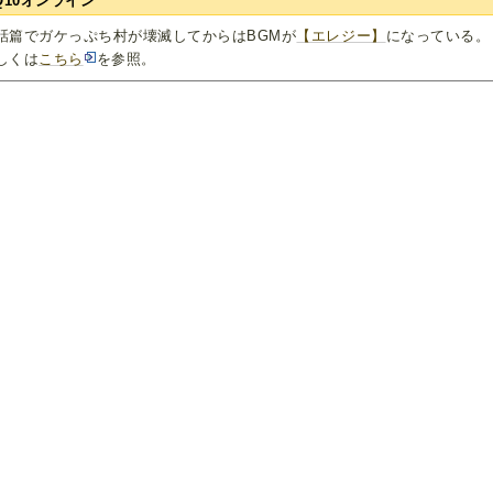
Q10オンライン
話篇でガケっぷち村が壊滅してからはBGMが
【エレジー】
になっている。
しくは
こちら
を参照。