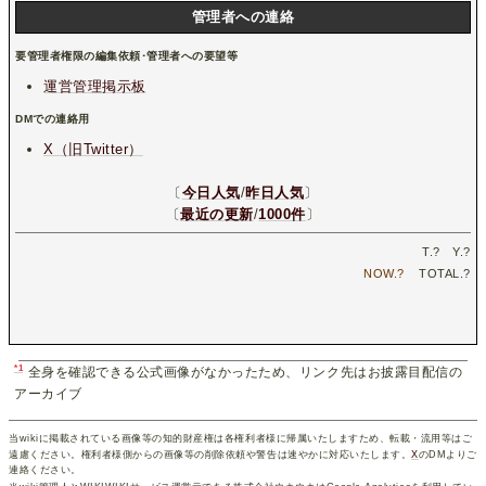
管理者への連絡
要管理者権限の編集依頼･管理者への要望等
運営管理掲示板
DMでの連絡用
X（旧Twitter）
〔
今日人気
/
昨日人気
〕
〔
最近の更新
/
1000件
〕
T.
?
Y.
?
NOW.
?
TOTAL.
?
*1
全身を確認できる公式画像がなかったため、リンク先はお披露目配信の
アーカイブ
当wikiに掲載されている画像等の知的財産権は各権利者様に帰属いたしますため、転載・流用等はご
遠慮ください。権利者様側からの画像等の削除依頼や警告は速やかに対応いたします。
X
のDMよりご
連絡ください。