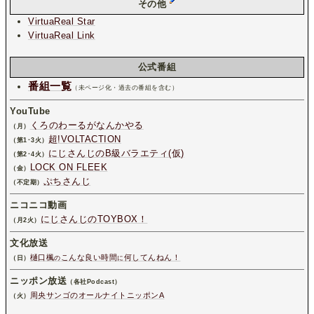
その他
VirtuaReal Star
VirtuaReal Link
公式番組
番組一覧
（未ページ化・過去の番組を含む）
YouTube
くろのわーるがなんかやる
（月）
超!VOLTACTION
（第1･3火）
にじさんじのB級バラエティ(仮)
（第2･4火）
LOCK ON FLEEK
（金）
ぷちさんじ
（不定期）
ニコニコ動画
にじさんじのTOYBOX！
（月2火）
文化放送
樋口楓
こんな良い時間
何してんねん！
（日）
の
に
ニッポン放送
（各社Podcast）
周央サンゴのオールナイトニッポンA
（火）