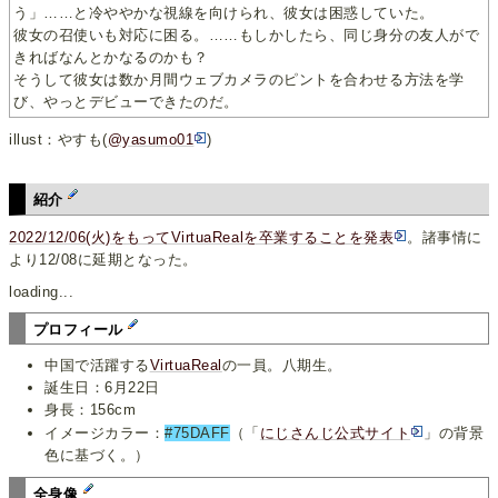
う」……と冷ややかな視線を向けられ、彼女は困惑していた。
彼女の召使いも対応に困る。……もしかしたら、同じ身分の友人がで
きればなんとかなるのかも？
そうして彼女は数か月間ウェブカメラのピントを合わせる方法を学
び、やっとデビューできたのだ。
illust：やすも(
@yasumo01
)
紹介
2022/12/06(火)をもってVirtuaRealを卒業することを発表
。諸事情に
より12/08に延期となった。
loading...
プロフィール
中国で活躍する
VirtuaReal
の一員。八期生。
誕生日：6月22日
身長：156cm
イメージカラー：
#75DAFF
（「
にじさんじ公式サイト
」の背景
色に基づく。）
全身像