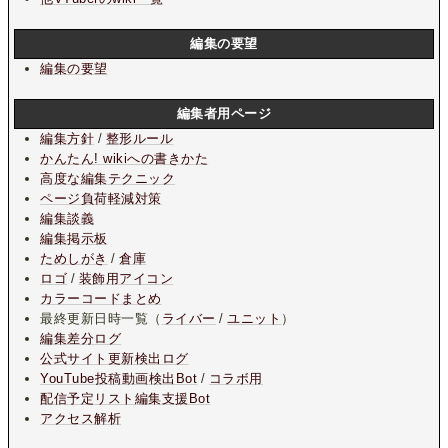
編集の要望
編集の要望
編集者用ページ
編集方針
/
整形ルール
かんたん! wikiへの書きかた
高度な編集テクニック
ページ負荷軽減対策
編集談義
編集掲示板
ためしがき
/
倉庫
ロゴ
/
装飾用アイコン
カラーコードまとめ
最終更新日時一覧（
ライバー
/
ユニット
）
編集差分ログ
公式サイト更新検出ログ
YouTube投稿動画検出Bot
/
コラボ用
配信予定リスト編集支援Bot
アクセス解析