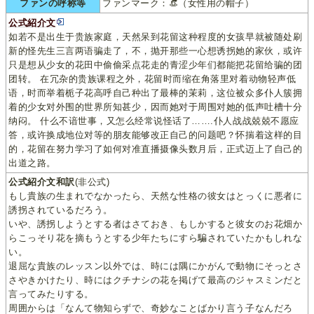
ファンの呼称等
ファンマーク：👒（女性用の帽子）
公式紹介文
如若不是出生于贵族家庭，天然呆到花留这种程度的女孩早就被随处刷
新的怪先生三言两语骗走了，不，抛开那些一心想诱拐她的家伙，或许
只是想从少女的花田中偷偷采点花走的青涩少年们都能把花留给骗的团
团转。 在冗杂的贵族课程之外，花留时而缩在角落里对着动物轻声低
语，时而举着栀子花高呼自己种出了最棒的茉莉，这位被众多仆人簇拥
着的少女对外围的世界所知甚少，因而她对于周围对她的低声吐槽十分
纳闷。 什么不谙世事，又怎么经常说怪话了…….仆人战战兢兢不愿应
答，或许换成地位对等的朋友能够改正自己的问题吧？怀揣着这样的目
的，花留在努力学习了如何对准直播摄像头数月后，正式迈上了自己的
出道之路。
公式紹介文和訳
(非公式)
もし貴族の生まれでなかったら、天然な性格の彼女はとっくに悪者に
誘拐されているだろう。
いや、誘拐しようとする者はさておき、もしかすると彼女のお花畑か
らこっそり花を摘もうとする少年たちにすら騙されていたかもしれな
い。
退屈な貴族のレッスン以外では、時には隅にかがんで動物にそっとさ
さやきかけたり、時にはクチナシの花を掲げて最高のジャスミンだと
言ってみたりする。
周囲からは「なんて物知らずで、奇妙なことばかり言う子なんだろ