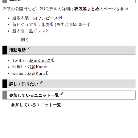
衣装の公開日など、2Dモデルの詳細は
衣装等まとめ
のページを参照
通常衣装：
白ワンピース
*1
新ビジュアル：
水着
(再生時間53:00～)
新衣装：
黒ドレス
開く
活動場所
Twitter：
花留Karu👒
bilibili：
花留Karu
weibo：
花留Karu
詳しく知りたい
参加しているユニット一覧
参加しているユニット一覧