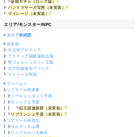
┃┗
金箱ガチャ（ロシア版）
?
┣
パンドラサーガ宝匣（未実装）
?
┗
マイレージ（未実装）
?
エリア/モンスター/NPC
▼エリア接続図
▼休息地
┣
中立領アスティア
┣
アスティア闘戯場前広場
┣
聖フェルシュタイン王国
┣
北方氏族連合ヴァリク
┗
ラトゥーガ帝国
▼フィールド
┣
ソプラール街道東
┃┣
ニールシュタット平原
┃┣
モントリエ平原
┃┃ ┗
旧王国遺跡群（未実装）
?
┃┗
リブランシェ平原（未実装）
?
┣
ソプラール街道北
┃┣
ヨルティオ山麓
┃┣
リープホルツ大峡谷