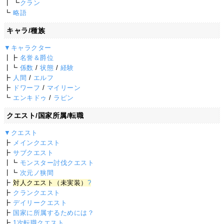
┃ ┗
クラン
┗
略語
キャラ/種族
▼キャラクター
┃┣
名誉＆爵位
┃┗
係数
/
状態
/
経験
┣
人間
/
エルフ
┣
ドワーフ
/
マイリーン
┗
エンキドゥ
/
ラピン
クエスト/国家所属/転職
▼クエスト
┣
メインクエスト
┣
サブクエスト
┃┗
モンスター討伐クエスト
┃┗
次元ノ狭間
┣
対人クエスト（未実装）
?
┣
クランクエスト
┣
デイリークエスト
┣
国家に所属するためには？
┣
1次転職クエスト