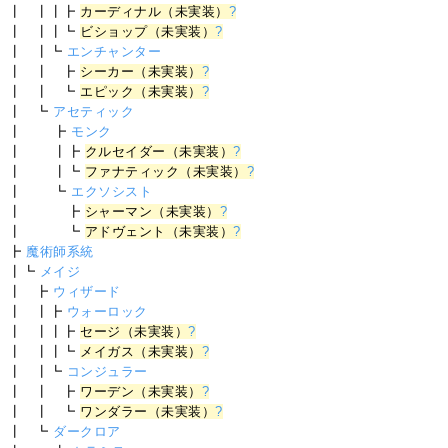
┃ ┃┃┣
カーディナル（未実装）
?
┃ ┃┃┗
ビショップ（未実装）
?
┃ ┃┗
エンチャンター
┃ ┃ ┣
シーカー（未実装）
?
┃ ┃ ┗
エピック（未実装）
?
┃ ┗
アセティック
┃ ┣
モンク
┃ ┃┣
クルセイダー（未実装）
?
┃ ┃┗
ファナティック（未実装）
?
┃ ┗
エクソシスト
┃ ┣
シャーマン（未実装）
?
┃ ┗
アドヴェント（未実装）
?
┣
魔術師系統
┃┗
メイジ
┃ ┣
ウィザード
┃ ┃┣
ウォーロック
┃ ┃┃┣
セージ（未実装）
?
┃ ┃┃┗
メイガス（未実装）
?
┃ ┃┗
コンジュラー
┃ ┃ ┣
ワーデン（未実装）
?
┃ ┃ ┗
ワンダラー（未実装）
?
┃ ┗
ダークロア