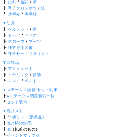
┣
短剣
/
格闘
/
拳
┣
弓
/
クロスボウ
/
銃
┗
片手杖
/
両手杖
▼防具
┣
ヘルメット
/
盾
┣
トーソ
/
クィス
┣
グローブ
/
ブーツ
┣
種族専用装備
┗
課金セット防具リスト
▼装飾品
┣
アミュレット
┣
イヤリング
/
指輪
┗
マント
/
ベルト
▼ステータス調整/セット効果
┣
●ステータス調整装備一覧
┗
セット装備
▼魂リスト
┃┗
魂リスト(装飾品)
┣
魂とMob対応
┣
魂
（以前のもの）
┗
イベントマップ魂