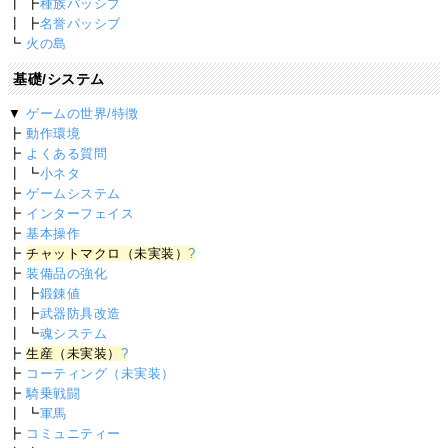
┃ ┣
種族パッシブ
┃ ┣
名誉パッシブ
┗
火の島
基礎/システム
▼
ゲームの世界/特徴
┣
動作環境
┣
よくある質問
┃ ┗
小ネタ
┣
ゲームシステム
┣
インターフェイス
┣
基本操作
┣
チャットマクロ（未実装）
?
┣
装備品の強化
┃ ┣
鍛錬値
┃ ┣
武器防具改造
┃ ┗
魂システム
┣
生産（未実装）
?
┣
コーティング（未実装）
┣
騎乗戦闘
┃ ┗
軍馬
┣
コミュニティー