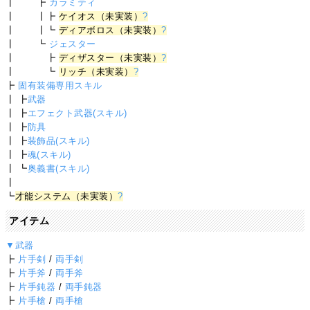
┃ ┣
カラミティ
┃ ┃┣
ケイオス（未実装）
?
┃ ┃┗
ディアボロス（未実装）
?
┃ ┗
ジェスター
┃ ┣
ディザスター（未実装）
?
┃ ┗
リッチ（未実装）
?
┣
固有装備専用スキル
┃ ┣
武器
┃ ┣
エフェクト武器(スキル)
┃ ┣
防具
┃ ┣
装飾品(スキル)
┃ ┣
魂(スキル)
┃ ┗
奥義書(スキル)
┃
┗
才能システム（未実装）
?
アイテム
▼武器
┣
片手剣
/
両手剣
┣
片手斧
/
両手斧
┣
片手鈍器
/
両手鈍器
┣
片手槍
/
両手槍