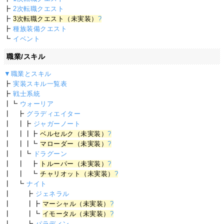
┣
2次転職クエスト
┣
3次転職クエスト（未実装）
?
┣
種族装備クエスト
┗
イベント
職業/スキル
▼職業とスキル
┣
実装スキル一覧表
┣
戦士系統
┃┗
ウォーリア
┃ ┣
グラディエイター
┃ ┃┣
ジャガーノート
┃ ┃┃┣
ベルセルク（未実装）
?
┃ ┃┃┗
マローダー（未実装）
?
┃ ┃┗
ドラグーン
┃ ┃ ┣
トルーパー（未実装）
?
┃ ┃ ┗
チャリオット（未実装）
?
┃ ┗
ナイト
┃ ┣
ジェネラル
┃ ┃┣
マーシャル（未実装）
?
┃ ┃┗
イモータル（未実装）
?
┃ ┗
パラディン