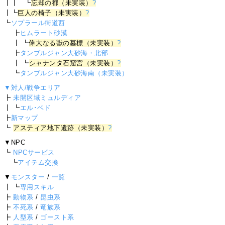
┃┃ ┗
忘却の都（未実装）
?
┃┗
巨人の椅子（未実装）
?
┗
ソプラール街道西
┣
ヒムラート砂漠
┃ ┗
偉大なる獣の墓標（未実装）
?
┣
タンブルジャン大砂海・北部
┃ ┗
シャナンタ石窟宮（未実装）
?
┗
タンブルジャン大砂海南（未実装）
▼対人/戦争エリア
┣
未開区域ミュルディア
┃ ┗
エル･ベド
┣
新マップ
┗
アスティア地下遺跡（未実装）
?
▼NPC
┗
NPCサービス
┗
アイテム交換
▼
モンスター
/
一覧
┃ ┗
専用スキル
┣
動物系
/
昆虫系
┣
不死系
/
竜族系
┣
人型系
/
ゴースト系