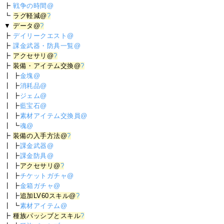
┣
戦争の時間@
┗
ラグ軽減@
?
▼
データ@
?
┣
デイリークエスト@
┣
課金武器・防具一覧@
┣
アクセサリ@
?
┣
装備・アイテム交換@
?
┃ ┣
金塊@
┃ ┣
消耗品@
┃ ┣
ジェム@
┃ ┣
藍宝石@
┃ ┣
素材アイテム交換員@
┃ ┗
魂@
┣
装備の入手方法@
?
┃ ┣
課金武器@
┃ ┣
課金防具@
┃ ┣
アクセサリ@
?
┃ ┣
チケットガチャ@
┃ ┣
金箱ガチャ@
┃ ┣
追加LV60スキル@
?
┃ ┗
素材アイテム@
┣
種族パッシブとスキル
?