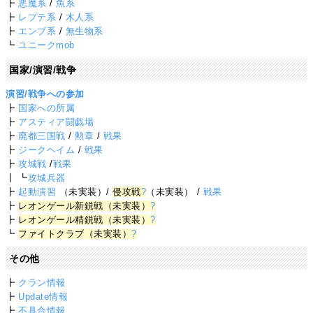
┣
悪魔系
/
魚系
┣
レプテ系
/
木人系
┣
エンブ系
/
無生物系
┗
ユニークmob
国家/演習/戦争
演習/戦争への参加
┣
国家への所属
┣
アスティア闘戯場
┣
廃都三国戦
/
勲章
/
戦果
┣
ジークヘイム
/
戦果
┣
攻城戦
/
戦果
┃ ┗
攻城兵器
┣
起動演習
（未実装）/
侵攻戦
?
（未実装） /
戦果
┣
レオンゲール新鋭戦（未実装）
?
┣
レオンゲール精鋭戦（未実装）
?
┗
ファイトクラブ（未実装）
?
その他
┣
クラン情報
┣
Update情報
┣
不具合情報