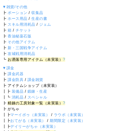
▼雑貨/その他
┣
ポーション
/
収集品
┣
ホース用品
/
生産の書
┣
スキル用消耗品
/
ジェム
┣
箱
/
チケット
┣
香油秘薬石版
┣
その他アイテム
┣
新・三国戦争アイテム
┣
攻城戦用消耗品
┗
お洒落専用アイテム（未実装）
?
▼課金
┣
課金武器
┣
課金防具
/
課金雑貨
┣ アイテムショップ（未実装）
┃┣
装備品
/
鍛錬・生産
┃┗
消耗品
/
スペシャル
┣
精錬の工房対象一覧（未実装）
?
┣ がちゃ
┃┣
マーイボゥ（未実装）
/
ラウボ（未実装）
┃┣
おてがる（未実装）
/
期間限定（未実装）
┃┣
デイリーがちゃ（未実装）