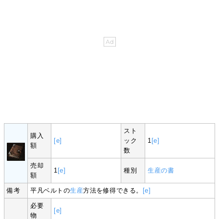
スト
購入
[e]
ック
1
[e]
額
数
売却
1
[e]
種別
生産の書
額
備考
平凡ベルトの
生産
方法を修得できる。
[e]
必要
[e]
物