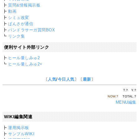
┣
質問&情報掲示板
┣
動画
┣
シミュ改変
┣
ぱんさが通信
┣
パンドラサーガ質問BOX
┗
リンク集
便利サイト外部リンク
┣
ヒール量しみゅ2
┗
ヒール量しみゅ2+
〔
人気
/
今日人気
〕〔
最新
〕
T.
?
Y.
?
NOW.
?
TOTAL.
?
MENU編集
WIKI編集関連
┣
運用掲示板
┣
サンプルWIKI