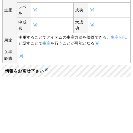
レベ
生産
[e]
成功
[e]
ル
中成
大成
[e]
[e]
功
功
使用することでアイテムの生産方法を修得できる、
生産NPC
用途
と話すことで
生産
を行うことが可能となる
[e]
入手
[e]
経路
情報をお寄せ下さい