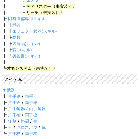
┃ ┗
ジェスター
┃ ┣
ディザスター（未実装）
?
┃ ┗
リッチ（未実装）
?
┣
固有装備専用スキル
┃ ┣
武器
┃ ┣
エフェクト武器(スキル)
┃ ┣
防具
┃ ┣
装飾品(スキル)
┃ ┣
魂(スキル)
┃ ┗
奥義書(スキル)
┃
┗
才能システム（未実装）
?
アイテム
▼武器
┣
片手剣
/
両手剣
┣
片手斧
/
両手斧
┣
片手鈍器
/
両手鈍器
┣
片手槍
/
両手槍
┣
短剣
/
格闘
/
拳
┣
弓
/
クロスボウ
/
銃
┗
片手杖
/
両手杖