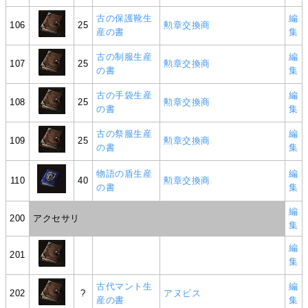
古の保護靴生
編
106
25
勲章交換商
産の書
集
古の制服生産
編
107
25
勲章交換商
の書
集
古の手袋生産
編
108
25
勲章交換商
の書
集
古の祭服生産
編
109
25
勲章交換商
の書
集
物語の盾生産
編
110
40
勲章交換商
の書
集
編
200
アクセサリ
集
編
201
集
古代マント生
編
202
?
アヌビス
産の書
集