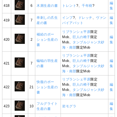
編
418
6
木屑生産の書
トレント
?、
千年樹
?
集
串刺しの爪生
インプ
?、
ドレッチ
、
ヴァン
編
419
7
産の書
パイアバット
集
リブランシェ平原
限定
補給のポー
Mob、
巨人の椅子
限定
編
420
2
ション生産の
Mob、
タンブルジャン大砂
集
書
海・南部
限定Mob
リブランシェ平原
限定
蝙蝠の羽生産
Mob、
巨人の椅子
限定
編
421
7
の書
Mob、
タンブルジャン大砂
集
海・南部
限定Mob
リブランシェ平原
限定
快復のポー
Mob、
巨人の椅子
限定
編
422
21
ション生産の
Mob、
タンブルジャン大砂
集
書
海・南部
限定Mob
フルグライト
編
423
10
岩モグラ
生産の書
集