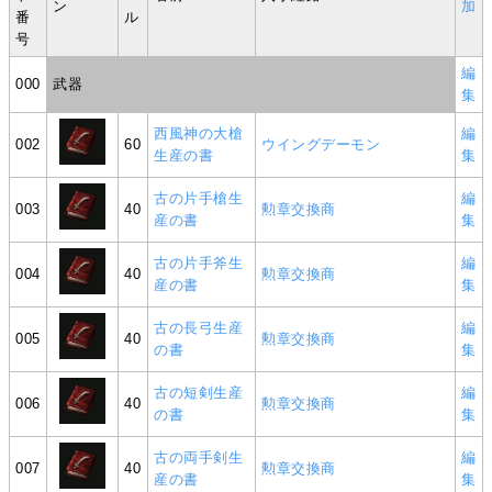
ン
加
番
ル
号
編
000
武器
集
西風神の大槍
編
002
60
ウイングデーモン
生産の書
集
古の片手槍生
編
003
40
勲章交換商
産の書
集
古の片手斧生
編
004
40
勲章交換商
産の書
集
古の長弓生産
編
005
40
勲章交換商
の書
集
古の短剣生産
編
006
40
勲章交換商
の書
集
古の両手剣生
編
007
40
勲章交換商
産の書
集