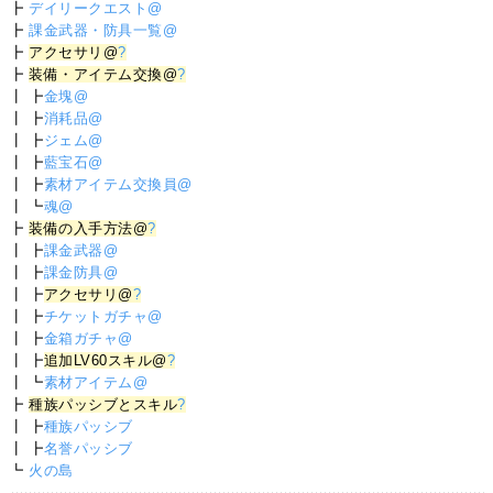
┣
デイリークエスト@
┣
課金武器・防具一覧@
┣
アクセサリ@
?
┣
装備・アイテム交換@
?
┃ ┣
金塊@
┃ ┣
消耗品@
┃ ┣
ジェム@
┃ ┣
藍宝石@
┃ ┣
素材アイテム交換員@
┃ ┗
魂@
┣
装備の入手方法@
?
┃ ┣
課金武器@
┃ ┣
課金防具@
┃ ┣
アクセサリ@
?
┃ ┣
チケットガチャ@
┃ ┣
金箱ガチャ@
┃ ┣
追加LV60スキル@
?
┃ ┗
素材アイテム@
┣
種族パッシブとスキル
?
┃ ┣
種族パッシブ
┃ ┣
名誉パッシブ
┗
火の島