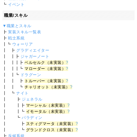
┗
イベント
職業/スキル
▼職業とスキル
┣
実装スキル一覧表
┣
戦士系統
┃┗
ウォーリア
┃ ┣
グラディエイター
┃ ┃┣
ジャガーノート
┃ ┃┃┣
ベルセルク（未実装）
?
┃ ┃┃┗
マローダー（未実装）
?
┃ ┃┗
ドラグーン
┃ ┃ ┣
トルーパー（未実装）
?
┃ ┃ ┗
チャリオット（未実装）
?
┃ ┗
ナイト
┃ ┣
ジェネラル
┃ ┃┣
マーシャル（未実装）
?
┃ ┃┗
イモータル（未実装）
?
┃ ┗
パラディン
┃ ┣
スティグマータ（未実装）
?
┃ ┗
グランドクロス（未実装）
?
┣
斥候系統