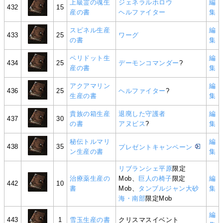
上級霊の魂生
ジェネラルホロウ
編
432
15
産の書
ヘルファイター
集
スピネル生産
編
433
25
ワーグ
の書
集
ペリドット生
編
434
25
デーモンコマンダー
?
産の書
集
アクアマリン
編
436
25
ヘルファイター
?
生産の書
集
貴族の箱生産
退廃した守護者
編
437
30
の書
アヌビス
?
集
秘伝トルマリ
編
438
35
プレゼントキャンペーン
ン生産の書
集
リブランシェ平原
限定
治療薬生産の
Mob、
巨人の椅子
限定
編
442
10
書
Mob、
タンブルジャン大砂
集
海・南部
限定Mob
編
443
1
雪玉生産の書
クリスマスイベント