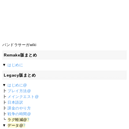
パンドラサーガwiki
Remake版まとめ
▼
はじめに
Legacy版まとめ
▼
はじめに@
┣
プレイ方法@
┣
メインクエスト@
┣
日本語訳
┣
課金のやり方
┣
戦争の時間@
┗
ラグ軽減@
?
▼
データ@
?