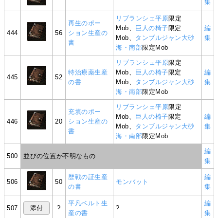
集
リブランシェ平原
限定
再生のポー
Mob、
巨人の椅子
限定
編
444
56
ション生産の
Mob、
タンブルジャン大砂
集
書
海・南部
限定Mob
リブランシェ平原
限定
特治療薬生産
Mob、
巨人の椅子
限定
編
445
52
の書
Mob、
タンブルジャン大砂
集
海・南部
限定Mob
リブランシェ平原
限定
充填のポー
Mob、
巨人の椅子
限定
編
446
20
ション生産の
Mob、
タンブルジャン大砂
集
書
海・南部
限定Mob
編
500
並びの位置が不明なもの
集
歴戦の証生産
編
506
50
モンバット
の書
集
平凡ベルト生
編
507
?
?
産の書
集