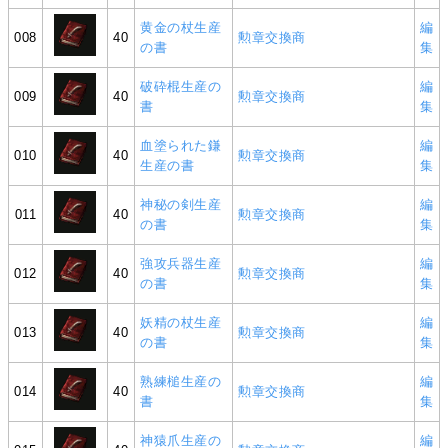
黄金の杖生産
編
008
40
勲章交換商
の書
集
破砕棍生産の
編
009
40
勲章交換商
書
集
血塗られた鎌
編
010
40
勲章交換商
生産の書
集
神秘の剣生産
編
011
40
勲章交換商
の書
集
強攻兵器生産
編
012
40
勲章交換商
の書
集
妖精の杖生産
編
013
40
勲章交換商
の書
集
熟練槌生産の
編
014
40
勲章交換商
書
集
神猿爪生産の
編