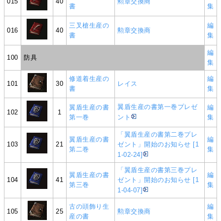
015
40
勲章交換商
書
集
三叉槍生産の
編
016
40
勲章交換商
書
集
編
100
防具
集
修道着生産の
編
101
30
レイス
書
集
翼盾生産の書第一巻プレゼ
翼盾生産の書
編
102
1
第一巻
ント
集
「翼盾生産の書第二巻プレ
翼盾生産の書
編
103
21
ゼント」開始のお知らせ [1
第二巻
集
1-02-24]
「翼盾生産の書第三巻プレ
翼盾生産の書
編
104
41
ゼント」開始のお知らせ [1
第三巻
集
1-04-07]
古の頭飾り生
編
105
25
勲章交換商
産の書
集