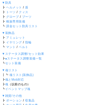
▼防具
┣
ヘルメット
/
盾
┣
トーソ
/
クィス
┣
グローブ
/
ブーツ
┣
種族専用装備
┗
課金セット防具リスト
▼装飾品
┣
アミュレット
┣
イヤリング
/
指輪
┗
マント
/
ベルト
▼ステータス調整/セット効果
┣
●ステータス調整装備一覧
┗
セット装備
▼魂リスト
┃┗
魂リスト(装飾品)
┣
魂とMob対応
┣
魂
（以前のもの）
┗
イベントマップ魂
▼雑貨/その他
┣
ポーション
/
収集品