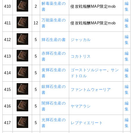
解毒薬生産の
編
410
2
侵攻戦報酬MAP限定mob
書
集
万能薬生産の
編
411
12
侵攻戦報酬MAP限定mob
書
集
編
412
5
輝石生産の書
ジャッカル
集
赤輝石生産の
編
413
5
コカトリス
書
集
黄輝石生産の
ゴーストソルジャー
、
サン
編
414
5
書
ドトロル
集
銀輝石生産の
編
415
5
ファントムウォーリア
書
集
闇輝石生産の
編
416
5
ヤマアラシ
書
集
光輝石生産の
編
417
5
レプティエリート
書
集