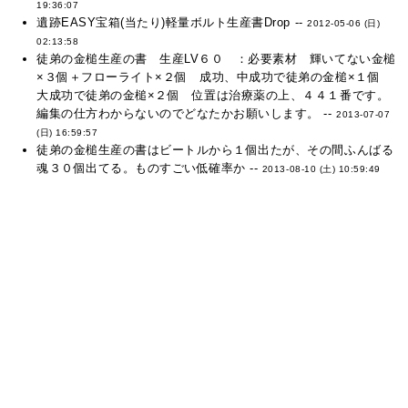
19:36:07
遺跡EASY宝箱(当たり)軽量ボルト生産書Drop --
2012-05-06 (日)
02:13:58
徒弟の金槌生産の書 生産LV６０ ：必要素材 輝いてない金槌
×３個＋フローライト×２個 成功、中成功で徒弟の金槌×１個
大成功で徒弟の金槌×２個 位置は治療薬の上、４４１番です。
編集の仕方わからないのでどなたかお願いします。 --
2013-07-07
(日) 16:59:57
徒弟の金槌生産の書はビートルから１個出たが、その間ふんばる
魂３０個出てる。ものすごい低確率か --
2013-08-10 (土) 10:59:49