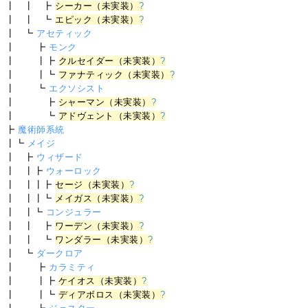
┃ ┃ ┣
シーカー（未実装）
?
┃ ┃ ┗
エピック（未実装）
?
┃ ┗
アセティック
┃ ┣
モンク
┃ ┃┣
クルセイダー（未実装）
?
┃ ┃┗
ファナティック（未実装）
?
┃ ┗
エクソシスト
┃ ┣
シャーマン（未実装）
?
┃ ┗
アドヴェント（未実装）
?
┣
魔術師系統
┃┗
メイジ
┃ ┣
ウィザード
┃ ┃┣
ウォーロック
┃ ┃┃┣
セージ（未実装）
?
┃ ┃┃┗
メイガス（未実装）
?
┃ ┃┗
コンジュラー
┃ ┃ ┣
ワーデン（未実装）
?
┃ ┃ ┗
ワンダラー（未実装）
?
┃ ┗
ダークロア
┃ ┣
カラミティ
┃ ┃┣
ケイオス（未実装）
?
┃ ┃┗
ディアボロス（未実装）
?