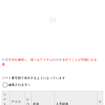
生産
方法を修得し、様々なアイテムの
生産
を行うことが可能になる
書。
ソート番号順で表示するようになっています
編集される方へ
ソ
ー
レ
アイコ
追
ト
ベ
名前
入手経路