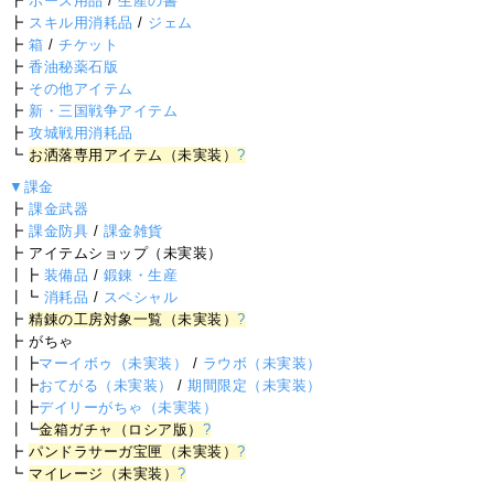
┣
ホース用品
/
生産の書
┣
スキル用消耗品
/
ジェム
┣
箱
/
チケット
┣
香油秘薬石版
┣
その他アイテム
┣
新・三国戦争アイテム
┣
攻城戦用消耗品
┗
お洒落専用アイテム（未実装）
?
▼課金
┣
課金武器
┣
課金防具
/
課金雑貨
┣ アイテムショップ（未実装）
┃┣
装備品
/
鍛錬・生産
┃┗
消耗品
/
スペシャル
┣
精錬の工房対象一覧（未実装）
?
┣ がちゃ
┃┣
マーイボゥ（未実装）
/
ラウボ（未実装）
┃┣
おてがる（未実装）
/
期間限定（未実装）
┃┣
デイリーがちゃ（未実装）
┃┗
金箱ガチャ（ロシア版）
?
┣
パンドラサーガ宝匣（未実装）
?
┗
マイレージ（未実装）
?