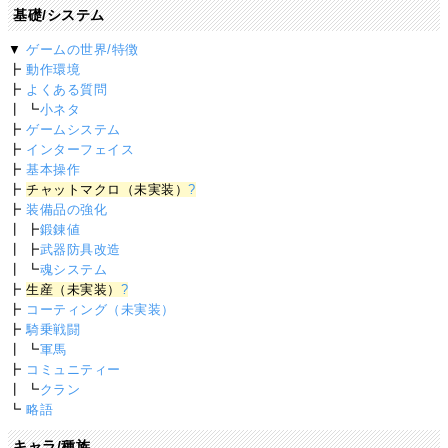
基礎/システム
▼
ゲームの世界/特徴
┣
動作環境
┣
よくある質問
┃ ┗
小ネタ
┣
ゲームシステム
┣
インターフェイス
┣
基本操作
┣
チャットマクロ（未実装）
?
┣
装備品の強化
┃ ┣
鍛錬値
┃ ┣
武器防具改造
┃ ┗
魂システム
┣
生産（未実装）
?
┣
コーティング（未実装）
┣
騎乗戦闘
┃ ┗
軍馬
┣
コミュニティー
┃ ┗
クラン
┗
略語
キャラ/種族