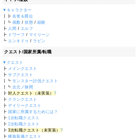
▼キャラクター
┃┣
名誉＆爵位
┃┗
係数
/
状態
/
経験
┣
人間
/
エルフ
┣
ドワーフ
/
マイリーン
┗
エンキドゥ
/
ラピン
クエスト/国家所属/転職
▼クエスト
┣
メインクエスト
┣
サブクエスト
┃┗
モンスター討伐クエスト
┃┗
次元ノ狭間
┣
対人クエスト（未実装）
?
┣
クランクエスト
┣
デイリークエスト
┣
国家に所属するためには？
┣
1次転職クエスト
┣
2次転職クエスト
┣
3次転職クエスト（未実装）
?
┣
種族装備クエスト