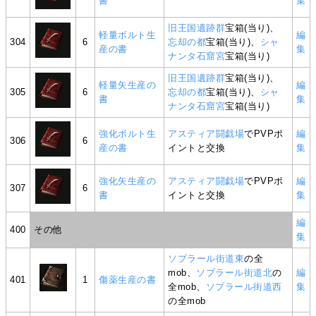
書
集
旧王国遺跡群
宝箱(当り)、
軽量ボルト生
編
304
6
忘却の都
宝箱(当り)、
シャ
産の書
集
ナンタ石窟宮
宝箱(当り)
旧王国遺跡群
宝箱(当り)、
軽量矢生産の
編
305
6
忘却の都
宝箱(当り)、
シャ
書
集
ナンタ石窟宮
宝箱(当り)
強化ボルト生
アスティア闘戯場
でPVPポ
編
306
6
産の書
イントと交換
集
強化矢生産の
アスティア闘戯場
でPVPポ
編
307
6
書
イントと交換
集
編
400
その他
集
ソプラール街道東
の全
mob、
ソプラール街道北
の
編
401
1
傷薬生産の書
全mob、
ソプラール街道西
集
の全mob