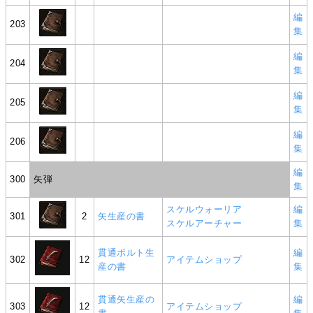
編
203
集
編
204
集
編
205
集
編
206
集
編
300
矢弾
集
スケルウォーリア
編
301
2
矢生産の書
スケルアーチャー
集
貫通ボルト生
編
302
12
アイテムショップ
産の書
集
貫通矢生産の
編
303
12
アイテムショップ