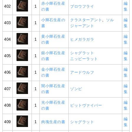
赤小輝石生産
編
402
1
ブロウフライ
の書
集
小輝石生産の
クラスターアント
、
ソル
編
403
1
書
ジャーアント
集
黄小輝石生産
編
404
1
ヒメガラガラ
の書
集
銀小輝石生産
シャグラット
編
405
1
の書
ニッピーラット
集
金小輝石生産
編
406
1
アードウルフ
の書
集
闇小輝石生産
編
407
1
ゾンビ
の書
集
光小輝石生産
編
408
1
ピットヴァイパー
の書
集
編
409
1
肉塊生産の書
シャグラット
集