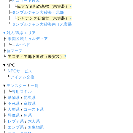
┣
ヒムラート砂漠
┃ ┗
偉大なる獣の墓標（未実装）
?
┣
タンブルジャン大砂海・北部
┃ ┗
シャナンタ石窟宮（未実装）
?
┗
タンブルジャン大砂海南（未実装）
▼対人/戦争エリア
┣
未開区域ミュルディア
┃ ┗
エル･ベド
┣
新マップ
┗
アスティア地下遺跡（未実装）
?
▼NPC
┗
NPCサービス
┗
アイテム交換
▼
モンスター
/
一覧
┃ ┗
専用スキル
┣
動物系
/
昆虫系
┣
不死系
/
竜族系
┣
人型系
/
ゴースト系
┣
悪魔系
/
魚系
┣
レプテ系
/
木人系
┣
エンブ系
/
無生物系