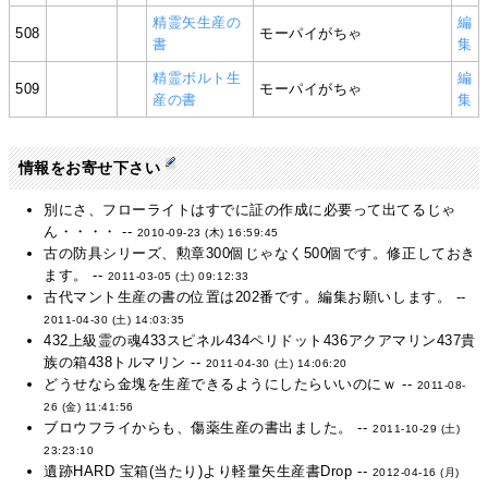
精霊矢生産の
編
508
モーパイがちゃ
書
集
精霊ボルト生
編
509
モーパイがちゃ
産の書
集
情報をお寄せ下さい
別にさ、フローライトはすでに証の作成に必要って出てるじゃ
ん・・・・ --
2010-09-23 (木) 16:59:45
古の防具シリーズ、勲章300個じゃなく500個です。修正しておき
ます。 --
2011-03-05 (土) 09:12:33
古代マント生産の書の位置は202番です。編集お願いします。 --
2011-04-30 (土) 14:03:35
432上級霊の魂433スピネル434ペリドット436アクアマリン437貴
族の箱438トルマリン --
2011-04-30 (土) 14:06:20
どうせなら金塊を生産できるようにしたらいいのにｗ --
2011-08-
26 (金) 11:41:56
ブロウフライからも、傷薬生産の書出ました。 --
2011-10-29 (土)
23:23:10
遺跡HARD 宝箱(当たり)より軽量矢生産書Drop --
2012-04-16 (月)