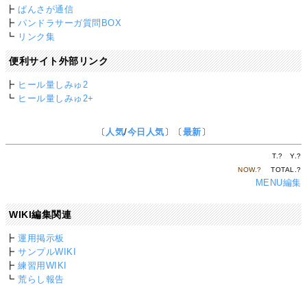
┣
ぱんさが通信
┣
パンドラサーガ質問BOX
┗
リンク集
便利サイト外部リンク
┣
ヒール量しみゅ2
┗
ヒール量しみゅ2+
〔
人気
/
今日人気
〕〔
最新
〕
T.
?
Y.
?
NOW.
?
TOTAL.
?
MENU編集
WIKI編集関連
┣
運用掲示板
┣
サンプルWIKI
┣
練習用WIKI
┗
荒らし報告