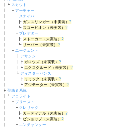
┃┗
スカウト
┃ ┣
アーチャー
┃ ┃┣
スナイパー
┃ ┃┃┣
ガンスリンガー（未実装）
?
┃ ┃┃┗
スコーピオン（未実装）
?
┃ ┃┗
プレデター
┃ ┃ ┣
ストーカー（未実装）
?
┃ ┃ ┗
リーバー（未実装）
?
┃ ┗
エージェント
┃ ┣
アサシン
┃ ┃┣
ガロウズ（未実装）
?
┃ ┃┗
エクスクルード（未実装）
?
┃ ┗
ディスターバンス
┃ ┣
ミミック（未実装）
?
┃ ┗
アジテーター（未実装）
?
┣
聖職者系統
┃┗
アコライト
┃ ┣
プリースト
┃ ┃┣
クレリック
┃ ┃┃┣
カーディナル（未実装）
?
┃ ┃┃┗
ビショップ（未実装）
?
┃ ┃┗
エンチャンター