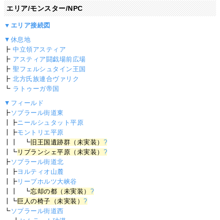
エリア/モンスター/NPC
▼エリア接続図
▼休息地
┣
中立領アスティア
┣
アスティア闘戯場前広場
┣
聖フェルシュタイン王国
┣
北方氏族連合ヴァリク
┗
ラトゥーガ帝国
▼フィールド
┣
ソプラール街道東
┃┣
ニールシュタット平原
┃┣
モントリエ平原
┃┃ ┗
旧王国遺跡群（未実装）
?
┃┗
リブランシェ平原（未実装）
?
┣
ソプラール街道北
┃┣
ヨルティオ山麓
┃┣
リープホルツ大峡谷
┃┃ ┗
忘却の都（未実装）
?
┃┗
巨人の椅子（未実装）
?
┗
ソプラール街道西