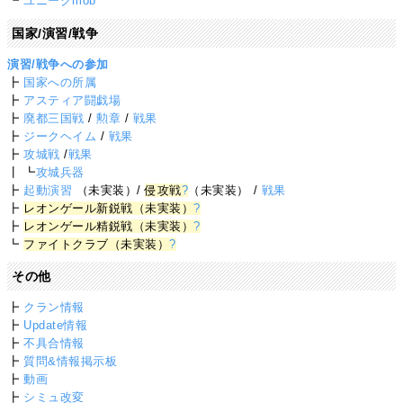
┗
ユニークmob
国家/演習/戦争
演習/戦争への参加
┣
国家への所属
┣
アスティア闘戯場
┣
廃都三国戦
/
勲章
/
戦果
┣
ジークヘイム
/
戦果
┣
攻城戦
/
戦果
┃ ┗
攻城兵器
┣
起動演習
（未実装）/
侵攻戦
?
（未実装） /
戦果
┣
レオンゲール新鋭戦（未実装）
?
┣
レオンゲール精鋭戦（未実装）
?
┗
ファイトクラブ（未実装）
?
その他
┣
クラン情報
┣
Update情報
┣
不具合情報
┣
質問&情報掲示板
┣
動画
┣
シミュ改変