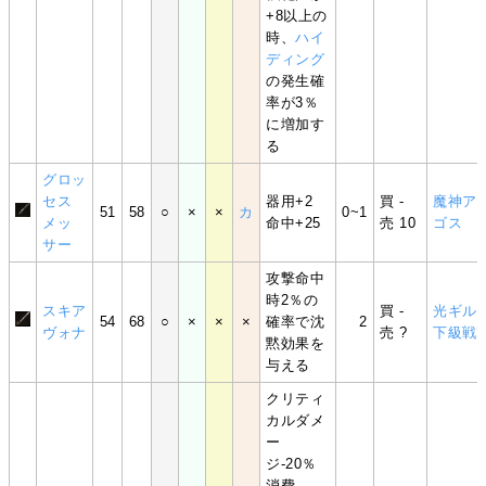
+8以上の
時、
ハイ
ディング
の発生確
率が3％
に増加す
る
グロッ
セス
器用+2
買 -
魔神ア
51
58
○
×
×
カ
0~1
メッ
命中+25
売 10
ゴス
サー
攻撃命中
時2％の
スキア
買 -
光ギル
54
68
○
×
×
×
確率で沈
2
ヴォナ
売 ?
下級戦
黙効果を
与える
クリティ
カルダメ
ー
ジ-20％
消費