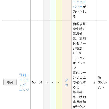
ニックス
パワー
が
強化され
る
物理攻撃
命中時に
落馬効
果、対騎
兵ダメー
ジ増加
+10%
ランダム
オプショ
ン
雷のルー
迅剣ラ
ンジェム
買
イトニ
ダ
55
64
○
×
×
で強化す
2
3500P
ング
カ
ると
売 ?
エッジ
落馬確
率、移動
速度増加
が強化さ