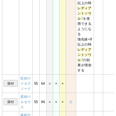
以上の時
レディア
ントソウ
ル
?
を使
用できる
ようにな
る
強化値+8
以上の時
レディア
ントソウ
ル
?
の効
果が増加
する
狂剣ケ
イオス
55
64
○
×
×
ソード
星剣ペ
ルセウ
55
84
○
×
×
カ
ス
奏剣デ