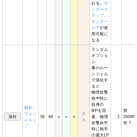
れる。
サ
ンダーク
ラップ
、
サンダー
ロア
が使
用可能に
なる
ランダム
オプショ
ン
毒のルー
ンジェム
で強化す
ると
物理攻撃
命中時に
自身の
蝕剣
MPを回
買
ヴェノ
ダ
55
64
○
×
×
復、物理
2
3500P
ムエッ
カ
攻撃命中
売 ?
ジ
時に相手
の最大LP