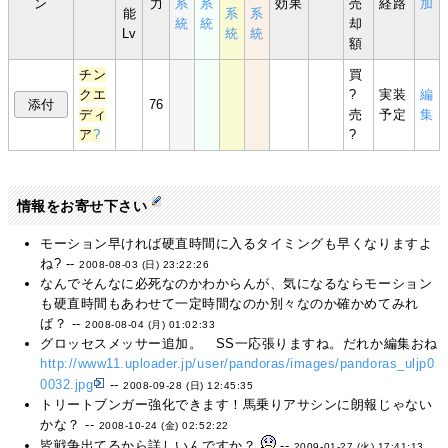
ン
力
系
系
効果
売
経路
加
能
系
系
統
統
却
Lv
統
統
額
チン
買
クエ
?
実装
編
76
ディ
売
予定
集
ア
?
?
情報をお寄せ下さい
モーション早ければ硬直時間に入るタイミングも早くなりますよ
ね? --
2008-08-03 (日) 23:22:26
なんでそんなに必死なのかわからんが、気になるならモーション
も硬直時間もあわせて一定時間なのか別々なのか確かめてみれ
ば？ --
2008-08-04 (月) 01:02:33
グロッセスメッサー追加。 SS一応張りますね。だれか編集おね
http://www11.uploader.jp/user/pandoras/images/pandoras_uljp0
0032.jpg
--
2008-09-28 (日) 12:45:35
トリートブンガー強化できます！馬乗りアサシンに朗報じゃない
かな？ --
2008-10-24 (金) 02:52:22
皆戦争出てるから詳しいんですか？
--
2009-01-27 (火) 17:41:13