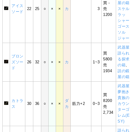
買 -
屋の箱
アイス
22
25
○
×
×
カ
3
売
スケル
ソード
1200
ラッ
シャー
ゴース
ソル
ジャー
武器屋
買
語られ
ブロン
5800
る探求
ズソー
26
32
○
×
×
カ
1~3
売
の箱
、
ド
1934
説の鍛
屋の箱
武器屋
夢抱き
買
貴族の
カトラ
ダ
8200
30
36
○
×
×
筋力+2
0~3
カウン
ス
カ
売
ターゴ
2,734
レム(E
SY)
語られ