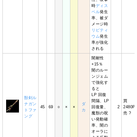
時
ディス
ペル
発生
率、被ダ
メージ時
リビティ
ウム
発生
率が強化
される
闇耐性
+15％
闇のルー
ンジェム
で強化す
ると
LP 回復
獣剣ル
間隔、LP
買
ナガン
ダ
45
69
○
×
×
回復量、
2
2480P
トファ
カ
魔獣の呪
売 ?
ング
い発動確
率、闇の
オーラに