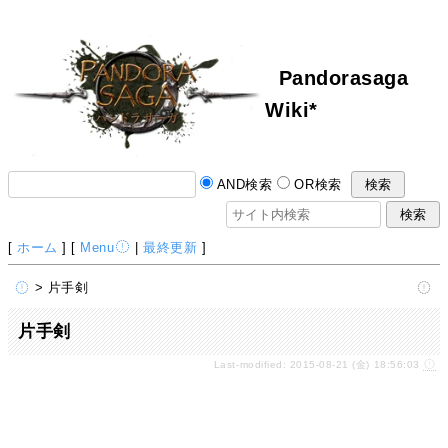
Pandorasaga
Wiki*
AND検索
OR検索
[
ホーム
] [
Menu
|
最終更新
]
> 片手剣
片手剣
Last-modified: 2015-08-21 (金) 18:56:03