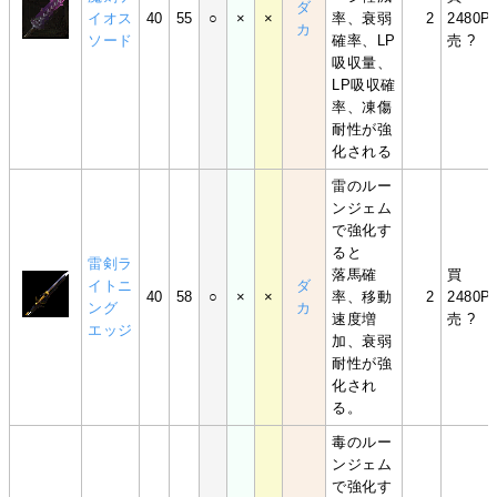
ダ
イオス
40
55
○
×
×
率、衰弱
2
2480P
カ
ソード
確率、LP
売 ?
吸収量、
LP吸収確
率、凍傷
耐性が強
化される
雷のルー
ンジェム
で強化す
ると
雷剣ラ
落馬確
買
イトニ
ダ
40
58
○
×
×
率、移動
2
2480P
ング
カ
速度増
売 ?
エッジ
加、衰弱
耐性が強
化され
る。
毒のルー
ンジェム
で強化す