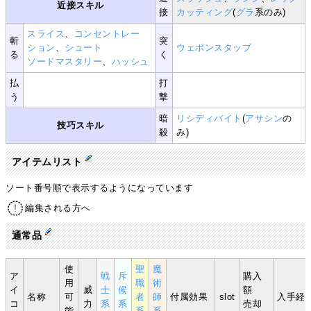
近接スキル
接
カッティング
(
グラ
系のみ)
スライス
、
コンセントレー
斬
突
ション
、
シュート
ウェポンスタッブ
る
く
ソードマスタリー
、
ハッシュ
払
打
う
撃
暗
リシディバイト
(
アサシン
の
技巧スキル
殺
み)
アイテムリスト
ソート番号順で表示するようになっています
編集される方へ
通常品
使
聖
魔
ア
戦
斥
購入
用
職
術
イ
威
士
候
額
名称
可
者
師
付属効果
slot
入手経
コ
力
系
系
売却
能
系
系