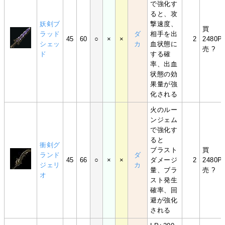
で強化す
ると、攻
妖剣ブ
撃速度、
買
ラッド
ダ
相手を出
45
60
○
×
×
2
2480P
シェッ
カ
血状態に
売 ?
ド
する確
率、出血
状態の効
果量が強
化される
火のルー
ンジェム
で強化す
ると
衝剣グ
ブラスト
買
ランド
ダ
45
66
○
×
×
ダメージ
2
2480P
ジェリ
カ
量、ブラ
売 ?
オ
スト発生
確率、回
避が強化
される