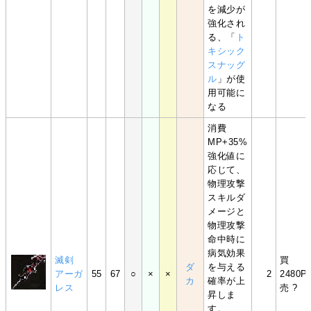
を減少が
強化され
る、「
ト
キシック
スナッグ
ル
」が使
用可能に
なる
消費
MP+35%
強化値に
応じて、
物理攻撃
スキルダ
メージと
物理攻撃
命中時に
病気効果
滅剣
買
ダ
を与える
アーガ
55
67
○
×
×
2
2480P
カ
確率が上
レス
売 ?
昇しま
す。