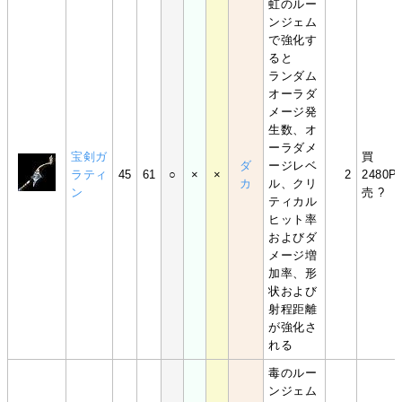
虹のルー
ンジェム
で強化す
ると
ランダム
オーラダ
メージ発
生数、オ
ーラダメ
宝剣ガ
買
ダ
ージレベ
ラティ
45
61
○
×
×
2
2480P
カ
ル、クリ
ン
売 ?
ティカル
ヒット率
およびダ
メージ増
加率、形
状および
射程距離
が強化さ
れる
毒のルー
ンジェム