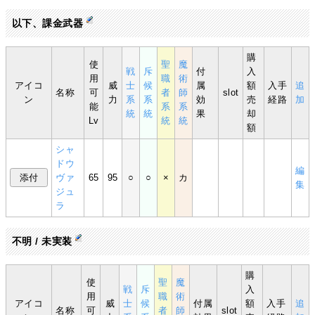
以下、課金武器
購
使
聖
魔
戦
斥
付
入
用
職
術
アイコ
威
士
候
属
額
入手
追
名称
可
者
師
slot
ン
力
系
系
効
売
経路
加
能
系
系
統
統
果
却
Lv
統
統
額
シャ
ドウ
編
ヴァ
65
95
○
○
×
カ
集
ジュ
ラ
不明 / 未実装
購
使
聖
魔
戦
斥
入
用
職
術
アイコ
威
士
候
付属
額
入手
追
名称
可
者
師
slot