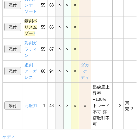
ンナー
55
68
○
×
×
ソード
鑛剣パ
リスム
55
66
○
×
×
ゾー
?
彩剣ガ
ラティ
55
87
○
×
×
ン
虚剣
ダ
カ
アーガ
60
94
○
×
×
ケ
レス
ディ
熟練度上
昇率
+100％
買 -
元服刀
1
43
×
×
○
○
トレード
2
売 ?
不可 露
店取引不
可
ケ
ディ