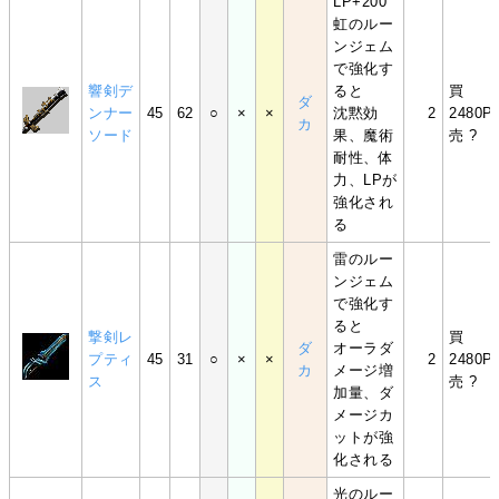
LP+200
虹のルー
ンジェム
で強化す
響剣デ
ると
買
ダ
ンナー
45
62
○
×
×
沈黙効
2
2480P
カ
ソード
果、魔術
売 ?
耐性、体
力、LPが
強化され
る
雷のルー
ンジェム
で強化す
ると
撃剣レ
買
ダ
オーラダ
プティ
45
31
○
×
×
2
2480P
カ
メージ増
ス
売 ?
加量、ダ
メージカ
ットが強
化される
光のルー