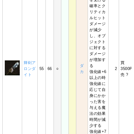
確率とク
リティカ
ルヒット
ダメージ
が減少
し、オブ
ジェクト
に対する
ダメージ
が増加す
輝剣ア
買
ダ
る
ロンダ
55
66
○
2
3500P
カ
強化値+6
イト
売 ?
以上の時
強化値に
応じて自
身にかか
った害を
与える魔
法の効果
時間が減
少する
強化値+7