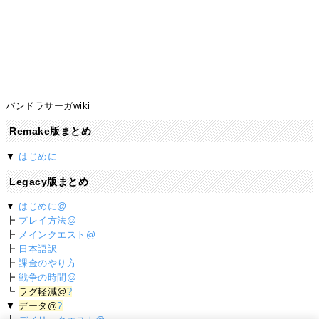
パンドラサーガwiki
Remake版まとめ
▼
はじめに
Legacy版まとめ
▼
はじめに@
┣
プレイ方法@
┣
メインクエスト@
┣
日本語訳
┣
課金のやり方
┣
戦争の時間@
┗
ラグ軽減@
?
▼
データ@
?