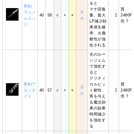
ると
邪剣
マナ回復
買
ヴェノ
ダ
40
58
○
×
×
量、最大
2
2480P
ムエッ
カ
LP減少効
売 ?
ジ
果発生確
率、火傷
耐性が強
化される
光のルー
ンジェム
で強化す
ると
クリティ
聖剣ア
カルヒッ
買
ダ
ロンダ
40
57
○
×
×
ト耐性、
2
2480P
カ
イト
害を与え
売 ?
る魔法効
果の効果
時間減少
を強化す
る