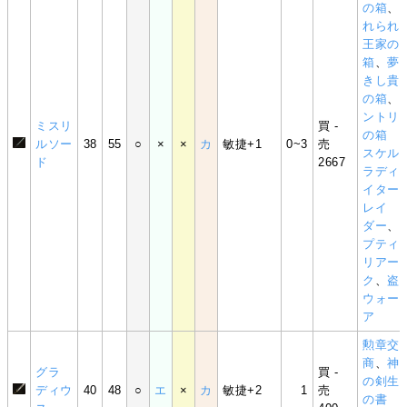
の箱
、
れられ
王家の
箱
、
夢
きし貴
の箱
、
ントリ
ミスリ
買 -
の箱
ルソー
38
55
○
×
×
カ
敏捷+1
0~3
売
スケル
ド
2667
ラディ
イター
レイ
ダー
、
プティ
リアー
ク
、
盗
ウォー
ア
勲章交
商
、
神
グラ
買 -
の剣生
ディウ
40
48
○
エ
×
カ
敏捷+2
1
売
の書