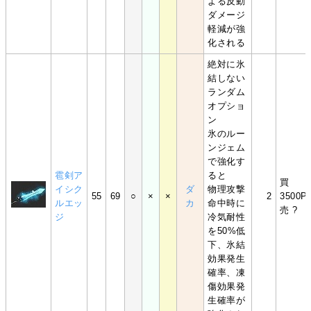
よる反動
ダメージ
軽減が強
化される
絶対に氷
結しない
ランダム
オプショ
ン
氷のルー
ンジェム
で強化す
雹剣ア
ると
買
イシク
ダ
物理攻撃
55
69
○
×
×
2
3500P
ルエッ
カ
命中時に
売 ?
ジ
冷気耐性
を50%低
下、氷結
効果発生
確率、凍
傷効果発
生確率が