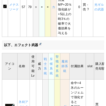
メナス
MP+20％
買 -
光ギル
57
79
○
×
×
カ
0
ソード
強化値が
売 ?
の武器
+5以上の
時3％の
確率で火
傷効果を
与える
以下、エフェクト武器
使
聖
戦
斥
用
職
魔術
アイコ
威
士
候
購入額
名称
可
者
師系
付属効果
slot
ン
力
系
系
売却額
能
系
統
統
統
Lv
統
命中+4
氷のルー
ンジェム
で強化す
氷剣ア
ると
買