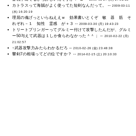
カトラスって海賊がよく使ってた短剣なんだって。 --
2009-03-11
(水) 16:20:19
理屈の魂げっといらねええｗ 効果書いとくぞ 敏 器 筋 そ
れぞれ－１ 知性 霊感 が＋３ --
2009-03-30 (月) 19:43:23
トリートブリンガーってグルミー付けて攻撃したんだが、グルミ
ー50与えて武器は１しか食らわなかった＾＾； --
2010-02-22 (月)
21:02:57
↑武器攻撃力みたらわかるだろ --
2010-02-26 (金) 23:48:38
響剣7の相場ってどの位ですか？ --
2014-02-15 (土) 20:10:33