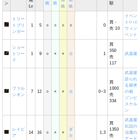
ン
統
統
額
Lv
統
統
イベン
トリー
買 -
ト/ハロ
トブリ
1
5
○
○
○
○
0
売 10
ウィン
ンガー
ベント
買
ショー
350
トソー
1
9
○
×
×
カ
1
武器屋
売
ド
117
武器屋
語られ
買
る探求
ファル
1000
7
12
○
×
×
カ
0~3
の箱
シオン
売
ゾンビ
334
スケル
ン
武器屋
買
伝説の
レイピ
ダ
1350
14
16
○
×
×
1,3
冶屋の
ア
カ
売
アード