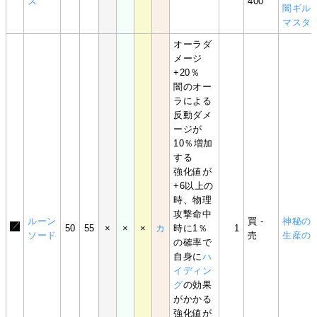
ス
400
闇ギル
マスタ
オーラダ
メージ
+20％
闇のオー
ラによる
反動ダメ
ージが
10％増加
する
強化値が
+6以上の
時、物理
攻撃命中
ルーン
買 -
神秘の
50
55
×
×
×
カ
時に1％
1
ソード
売
生産の
の確率で
自身に
ハ
イディン
グ
の効果
がかかる
強化値が