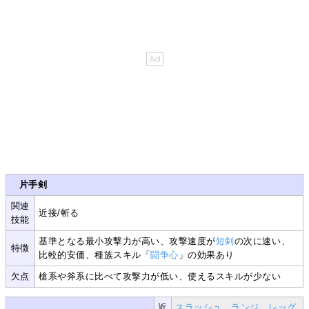
片手剣
関連
近接/斬る
技能
基準となる最小攻撃力が高い、攻撃速度が
短剣
の次に速い、
特徴
比較的安価、種族スキル「
闘争心
」の効果あり
欠点
槍系や斧系に比べて攻撃力が低い、使えるスキルが少ない
近
スラッシュ
、
ランジ
、
レッグ