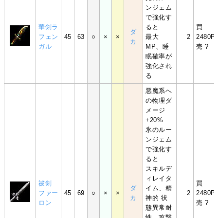
ンジェム
で強化す
華剣ラ
ると
買
ダ
フェン
45
63
○
×
×
最大
2
2480P
カ
ガル
MP、睡
売 ?
眠確率が
強化され
る
悪魔系へ
の物理ダ
メージ
+20%
氷のルー
ンジェム
で強化す
ると
スキルデ
ィレイタ
祓剣
買
ダ
イム、精
ファー
45
69
○
×
×
2
2480P
カ
神的 状
ロン
売 ?
態異常耐
性、攻撃