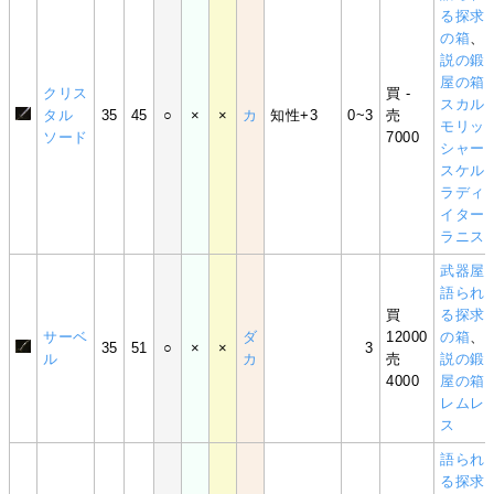
る探求
の箱
、
説の鍛
屋の箱
クリス
買 -
スカル
タル
35
45
○
×
×
カ
知性+3
0~3
売
モリッ
ソード
7000
シャー
スケル
ラディ
イター
ラニス
武器屋
語られ
買
る探求
サーベ
ダ
12000
の箱
、
35
51
○
×
×
3
ル
カ
売
説の鍛
4000
屋の箱
レムレ
ス
語られ
る探求