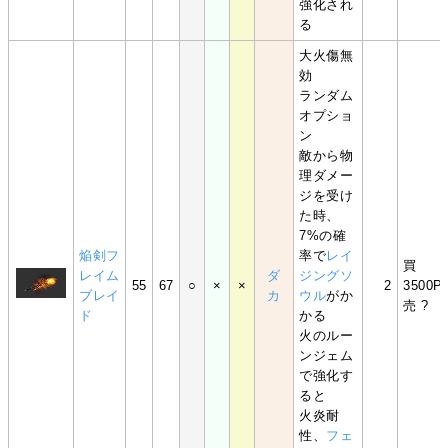
強化され
る
大火傷無
効
ランダム
オプショ
ン
敵から物
理ダメー
ジを受け
た時、
7%の確
焔剣フ
率で
レイ
買
レイム
ダ
ジングソ
55
67
○
×
×
2
3500P
ブレイ
カ
ウル
がか
売 ?
ド
かる
火のルー
ンジェム
で強化す
ると
火炎耐
性、
フェ