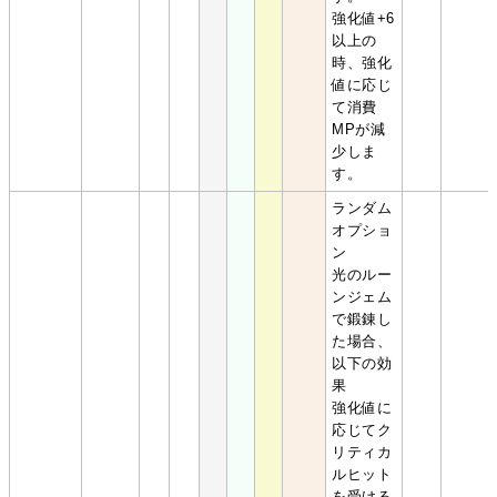
強化値+6
以上の
時、強化
値に応じ
て消費
MPが減
少しま
す。
ランダム
オプショ
ン
光のルー
ンジェム
で鍛錬し
た場合、
以下の効
果
強化値に
応じてク
リティカ
ルヒット
を受ける