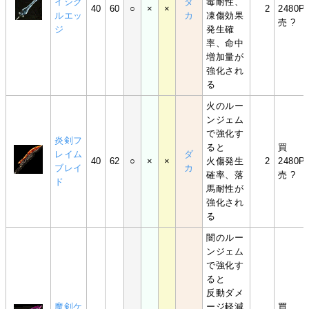
イシク
ダ
毒耐性、
40
60
○
×
×
2
2480P
ルエッ
カ
凍傷効果
売 ?
ジ
発生確
率、命中
増加量が
強化され
る
火のルー
ンジェム
で強化す
炎剣フ
ると
買
レイム
ダ
40
62
○
×
×
火傷発生
2
2480P
ブレイ
カ
確率、落
売 ?
ド
馬耐性が
強化され
る
闇のルー
ンジェム
で強化す
ると
反動ダメ
魔剣ケ
ージ軽減
買