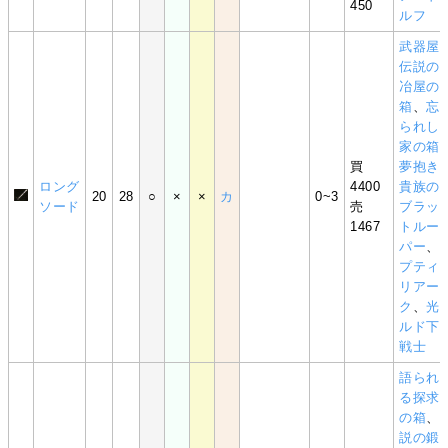
450
ルフ
武器屋
伝説の
冶屋の
箱
、
忘
られし
家の箱
買
夢抱き
ロング
4400
貴族の
20
28
○
×
×
カ
0~3
ソード
売
ブラッ
1467
トルー
パー
、
プティ
リアー
ク
、
光
ルド下
戦士
語られ
る探求
の箱
、
説の鍛