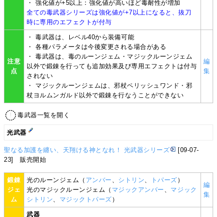
・ 強化値が+5以上：強化値が高いほど毒耐性が増加
全ての毒武器シリーズは強化値が+7以上になると、抜刀
時に専用のエフェクトが付与
・ 毒武器は、レベル40から装備可能
・ 各種パラメータは今後変更される場合がある
・ 毒武器は、毒のルーンジェム・マジックルーンジェム
注意
編
以外で鍛錬を行っても追加効果及び専用エフェクトは付与
点
集
されない
・ マジックルーンジェムは、邪杖ペリッシュワンド・邪
杖ヨルムンガルド以外で鍛錬を行なうことができない
毒武器一覧を開く
光武器
聖なる加護を纏い、天翔ける神となれ！ 光武器シリーズ
[09-07-
23] 販売開始
鍛錬
光のルーンジェム（
アンバー
、
シトリン
、
トパーズ
）
編
ジェ
光のマジックルーンジェム（
マジックアンバー
、
マジック
集
ム
シトリン
、
マジックトパーズ
）
武器