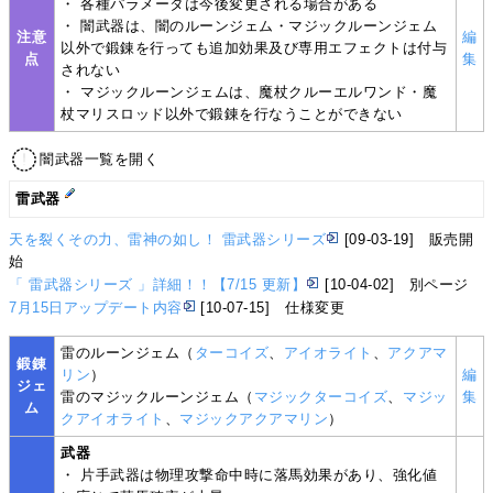
・ 各種パラメータは今後変更される場合がある
・ 闇武器は、闇のルーンジェム・マジックルーンジェム
注意
編
以外で鍛錬を行っても追加効果及び専用エフェクトは付与
点
集
されない
・ マジックルーンジェムは、魔杖クルーエルワンド・魔
杖マリスロッド以外で鍛錬を行なうことができない
闇武器一覧を開く
雷武器
天を裂くその力、雷神の如し！ 雷武器シリーズ
[09-03-19] 販売開
始
「 雷武器シリーズ 」詳細！！【7/15 更新】
[10-04-02] 別ページ
7月15日アップデート内容
[10-07-15] 仕様変更
雷のルーンジェム（
ターコイズ
、
アイオライト
、
アクアマ
鍛錬
リン
）
編
ジェ
雷のマジックルーンジェム（
マジックターコイズ
、
マジッ
集
ム
クアイオライト
、
マジックアクアマリン
）
武器
・ 片手武器は物理攻撃命中時に落馬効果があり、強化値