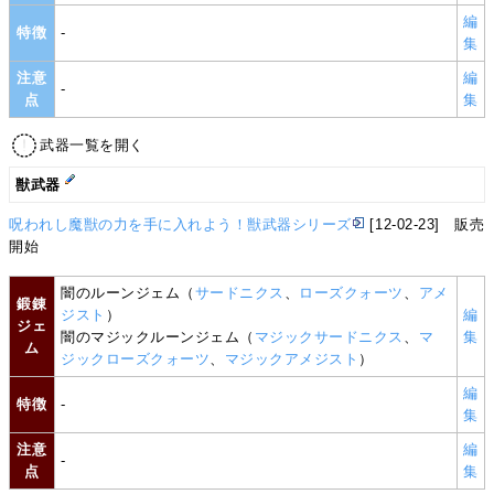
編
特徴
-
集
注意
編
-
点
集
武器一覧を開く
獣武器
呪われし魔獣の力を手に入れよう！獣武器シリーズ
[12-02-23] 販売
開始
闇のルーンジェム（
サードニクス
、
ローズクォーツ
、
アメ
鍛錬
ジスト
）
編
ジェ
闇のマジックルーンジェム（
マジックサードニクス
、
マ
集
ム
ジックローズクォーツ
、
マジックアメジスト
）
編
特徴
-
集
注意
編
-
点
集