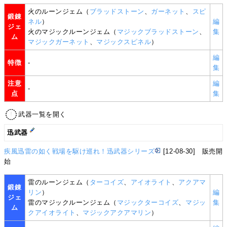
火のルーンジェム（
ブラッドストーン
、
ガーネット
、
スピ
鍛錬
ネル
）
編
ジェ
火のマジックルーンジェム（
マジックブラッドストーン
、
集
ム
マジックガーネット
、
マジックスピネル
）
編
特徴
-
集
注意
編
-
点
集
武器一覧を開く
迅武器
疾風迅雷の如く戦場を駆け巡れ！迅武器シリーズ
[12-08-30] 販売開
始
雷のルーンジェム（
ターコイズ
、
アイオライト
、
アクアマ
鍛錬
リン
）
編
ジェ
雷のマジックルーンジェム（
マジックターコイズ
、
マジッ
集
ム
クアイオライト
、
マジックアクアマリン
）