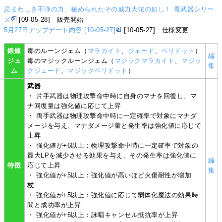
忌まわしき不浄の力、秘められたその威力大蛇の如し！ 毒武器シリー
ズ
[09-05-28] 販売開始
5月27日アップデート内容 [10-05-27]
[10-05-27] 仕様変更
鍛錬
毒のルーンジェム（
マラカイト
、
ジェード
、
ペリドット
）
編
ジェ
毒のマジックルーンジェム（
マジックマラカイト
、
マジッ
集
ム
クジェード
、
マジックペリドット
）
武器
・ 片手武器は物理攻撃命中時に自身のマナを回復し、マ
ナ回復量は強化値に応じて上昇
・ 両手武器は物理攻撃命中時に一定確率で対象にマナダ
メージを与え、マナダメージ量と発生率は強化値に応じて
上昇
・ 強化値が+6以上：物理攻撃命中時に一定確率で対象の
最大LPを減少させる効果を与え、その発生率は強化値に
編
特徴
応じて上昇
集
・ 強化値が+5以上：強化値が高いほど火傷耐性が増加
杖
・ 強化値が+5以上：強化値に応じて弱体化魔法の効果時
間と成功率が上昇
・ 強化値が+6以上：詠唱キャンセル抵抗率が上昇