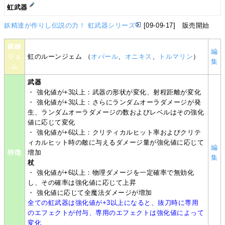
虹武器
妖精達が作りし伝説の力！ 虹武器シリーズ
[09-09-17] 販売開始
鍛錬
編
ジェ
虹のルーンジェム （
オパール
、
オニキス
、
トルマリン
）
集
ム
武器
・ 強化値が+3以上：武器の形状が変化、射程距離が変化
・ 強化値が+3以上：さらにランダムオーラダメージが発
生、ランダムオーラダメージの数およびレベルはその強化
値に応じて変化
・ 強化値が+6以上：クリティカルヒット率およびクリテ
ィカルヒット時の敵に与えるダメージ量が強化値に応じて
編
特徴
増加
集
杖
・ 強化値が+6以上：物理ダメージを一定確率で無効化
し、その確率は強化値に応じて上昇
・ 強化値に応じて全魔法ダメージが増加
全ての虹武器は強化値が+3以上になると、抜刀時に専用
のエフェクトが付与、専用のエフェクトは強化値によって
変化