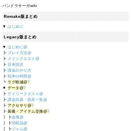
パンドラサーガwiki
Remake版まとめ
▼
はじめに
Legacy版まとめ
▼
はじめに@
┣
プレイ方法@
┣
メインクエスト@
┣
日本語訳
┣
課金のやり方
┣
戦争の時間@
┗
ラグ軽減@
?
▼
データ@
?
┣
デイリークエスト@
┣
課金武器・防具一覧@
┣
アクセサリ@
?
┣
装備・アイテム交換@
?
┃ ┣
金塊@
┃ ┣
消耗品@
┃ ┣
ジェム@