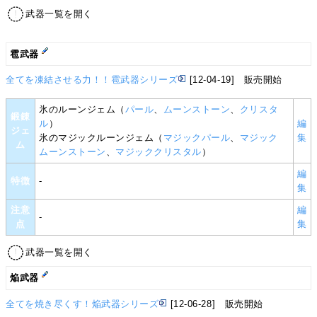
武器一覧を開く
雹武器
全てを凍結させる力！！雹武器シリーズ
[12-04-19] 販売開始
氷のルーンジェム（
パール
、
ムーンストーン
、
クリスタ
鍛錬
ル
）
編
ジェ
氷のマジックルーンジェム（
マジックパール
、
マジック
集
ム
ムーンストーン
、
マジッククリスタル
）
編
特徴
-
集
注意
編
-
点
集
武器一覧を開く
焔武器
全てを焼き尽くす！焔武器シリーズ
[12-06-28] 販売開始