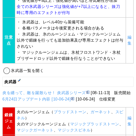
・ 強化値が+5以上：強化値が高いほど冷気耐性が増加
全ての氷武器シリーズは強化値が+7以上になると、抜刀
時に専用のエフェクトが付与
・ 氷武器は、レベル40から装備可能
・ 各種パラメータは今後変更される場合がある
・ 氷武器は、氷のルーンジェム・マジックルーンジェム
注意
編
以外で鍛錬を行っても追加効果及び専用エフェクトは付与
点
集
されない
・ マジックルーンジェムは、氷杖フロストワンド・氷杖
ブリザードロッド以外で鍛錬を行なうことができない
氷武器一覧を開く
炎武器
炎を纏って、敵を蹴散らせ！ 炎武器シリーズ
[08-11-13] 販売開始
6月24日アップデート内容 [10-06-24]
[10-06-24] 仕様変更
火のルーンジェム（
ブラッドストーン
、
ガーネット
、
スピ
鍛錬
ネル
）
編
ジェ
火のマジックルーンジェム（
マジックブラッドストーン
、
集
ム
マジックガーネット
、
マジックスピネル
）