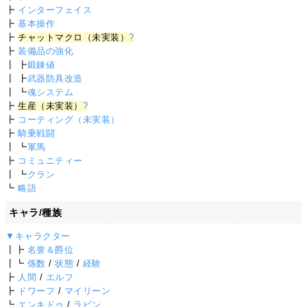
┣
インターフェイス
┣
基本操作
┣
チャットマクロ（未実装）
?
┣
装備品の強化
┃ ┣
鍛錬値
┃ ┣
武器防具改造
┃ ┗
魂システム
┣
生産（未実装）
?
┣
コーティング（未実装）
┣
騎乗戦闘
┃ ┗
軍馬
┣
コミュニティー
┃ ┗
クラン
┗
略語
キャラ/種族
▼キャラクター
┃┣
名誉＆爵位
┃┗
係数
/
状態
/
経験
┣
人間
/
エルフ
┣
ドワーフ
/
マイリーン
┗
エンキドゥ
/
ラピン