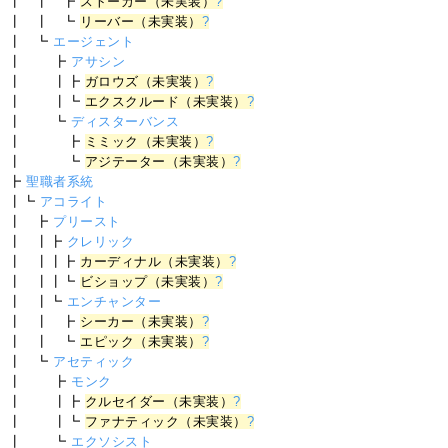
┃ ┃ ┣
ストーカー（未実装）
?
┃ ┃ ┗
リーバー（未実装）
?
┃ ┗
エージェント
┃ ┣
アサシン
┃ ┃┣
ガロウズ（未実装）
?
┃ ┃┗
エクスクルード（未実装）
?
┃ ┗
ディスターバンス
┃ ┣
ミミック（未実装）
?
┃ ┗
アジテーター（未実装）
?
┣
聖職者系統
┃┗
アコライト
┃ ┣
プリースト
┃ ┃┣
クレリック
┃ ┃┃┣
カーディナル（未実装）
?
┃ ┃┃┗
ビショップ（未実装）
?
┃ ┃┗
エンチャンター
┃ ┃ ┣
シーカー（未実装）
?
┃ ┃ ┗
エピック（未実装）
?
┃ ┗
アセティック
┃ ┣
モンク
┃ ┃┣
クルセイダー（未実装）
?
┃ ┃┗
ファナティック（未実装）
?
┃ ┗
エクソシスト