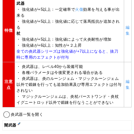
武器
・ 強化値が+5以上：一定確率で
火傷
効果を与える事が出
来る
・ 強化値が+5以上：強化値に応じて落馬抵抗か追加され
る
編
特徴
杖
集
・ 強化値が+5以上：強化値によって火炎耐性が増加
・ 強化値が+6以上：知性が+２上昇
全ての炎武器シリーズは強化値が+7以上になると、抜刀
時に専用のエフェクトが付与
・ 炎武器は、レベル40から装備可能
・ 各種パラメータは今後変更される場合がある
・ 炎武器は、炎のルーンジェム・マジックルーンジェム
注意
編
以外で鍛錬を行っても追加効果及び専用エフェクトは付与
点
集
されない
・ マジックルーンジェムは、炎杖バーストワンド・炎杖
イグニートロッド以外で鍛錬を行なうことができない
炎武器一覧を開く
闇武器