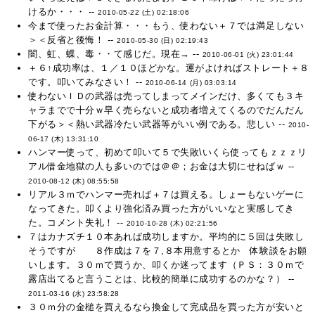
けるか・・・ --
2010-05-22 (土) 02:18:06
今まで使ったお金計算・・・もう、使わない＋７では満足しない
＞＜反省と後悔！ --
2010-05-30 (日) 02:19:43
闇、虹、蝶、毒・・て感じだ。現在→ --
2010-06-01 (火) 23:01:44
＋６↑成功率は、１／１０ほどかな。運がよければストレート＋８
です。叩いてみなさい！ --
2010-06-14 (月) 03:03:14
使わないＩＤの武器は売ってしまってメインだけ、多くても３キ
ャラまでで十分ｗ早く売らないと成功者増えてくるのでだんだん
下がる＞＜熱い武器冷たい武器等がいい例である。悲しい --
2010-
06-17 (木) 13:31:10
ハンマー使って、初めて叩いて５で失敗\いくら使ってもｚｚｚリ
アル借金地獄の人も多いのでは＠＠；お金は大切にせねばｗ --
2010-08-12 (木) 08:55:58
リアル３ｍでハンマー売れば＋７は買える。しょーもないゲーに
なってきた。叩くより強化済み買った方がいいなと実感してき
た。コメント失礼！ --
2010-10-28 (木) 02:21:56
７はカナズチ１０本あれば成功しますか。平均的に５回は失敗し
そうですが ８作成は７を７,８本用意するとか 体験談をお願
いします。３０ｍで買うか、叩くか迷ってます（ＰＳ：３０ｍで
露店出てると言うことは、比較的簡単に成功するのかな？） --
2011-03-16 (水) 23:58:28
３０ｍ分の金槌を買えるなら換金して完成品を買った方が安いと