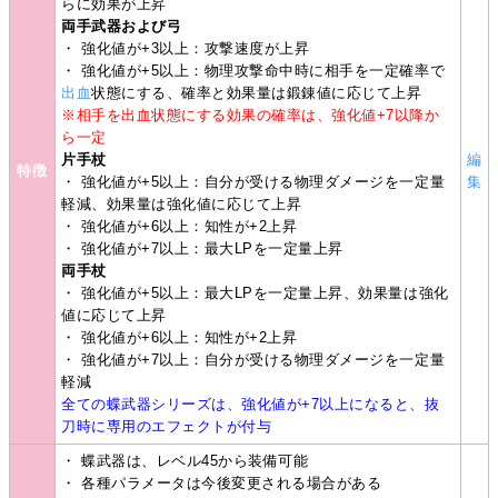
らに効果が上昇
両手武器および弓
・ 強化値が+3以上：攻撃速度が上昇
・ 強化値が+5以上：物理攻撃命中時に相手を一定確率で
出血
状態にする、確率と効果量は鍛錬値に応じて上昇
※相手を出血状態にする効果の確率は、強化値+7以降か
ら一定
片手杖
編
特徴
・ 強化値が+5以上：自分が受ける物理ダメージを一定量
集
軽減、効果量は強化値に応じて上昇
・ 強化値が+6以上：知性が+2上昇
・ 強化値が+7以上：最大LPを一定量上昇
両手杖
・ 強化値が+5以上：最大LPを一定量上昇、効果量は強化
値に応じて上昇
・ 強化値が+6以上：知性が+2上昇
・ 強化値が+7以上：自分が受ける物理ダメージを一定量
軽減
全ての蝶武器シリーズは、強化値が+7以上になると、抜
刀時に専用のエフェクトが付与
・ 蝶武器は、レベル45から装備可能
・ 各種パラメータは今後変更される場合がある