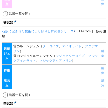
-
点
集
武器一覧を開く
碑武器
石版に記された技術により蘇りし碑武器シリーズ
[11-02-17] 販売開
始
雷のルーンジェム（
ターコイズ
、
アイオライト
、
アクアマ
鍛錬
リン
）
編
ジェ
雷のマジックルーンジェム（
マジックターコイズ
、
マジッ
集
ム
クアイオライト
、
マジックアクアマリン
）
編
特徴
-
集
注意
編
-
点
集
武器一覧を開く
華武器