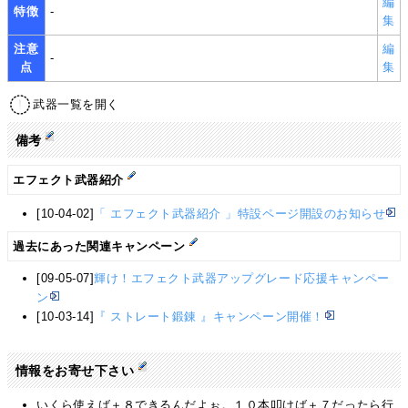
編
特徴
-
集
注意
編
-
点
集
武器一覧を開く
備考
エフェクト武器紹介
[10-04-02]
「 エフェクト武器紹介 」特設ページ開設のお知らせ
過去にあった関連キャンペーン
[09-05-07]
輝け！エフェクト武器アップグレード応援キャンペー
ン
[10-03-14]
『 ストレート鍛錬 』キャンペーン開催！
情報をお寄せ下さい
いくら使えば＋８できるんだよぉ。１０本叩けば＋７だったら行