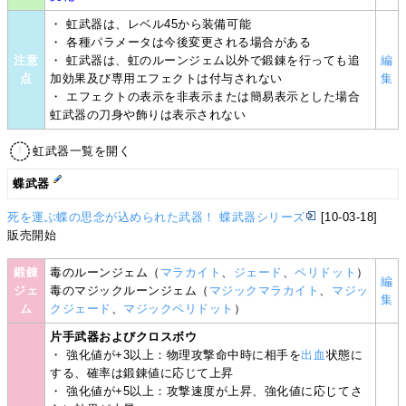
・ 虹武器は、レベル45から装備可能
・ 各種パラメータは今後変更される場合がある
注意
・ 虹武器は、虹のルーンジェム以外で鍛錬を行っても追
編
点
加効果及び専用エフェクトは付与されない
集
・ エフェクトの表示を非表示または簡易表示とした場合
虹武器の刀身や飾りは表示されない
虹武器一覧を開く
蝶武器
死を運ぶ蝶の思念が込められた武器！ 蝶武器シリーズ
[10-03-18]
販売開始
鍛錬
毒のルーンジェム（
マラカイト
、
ジェード
、
ペリドット
）
編
ジェ
毒のマジックルーンジェム（
マジックマラカイト
、
マジッ
集
ム
クジェード
、
マジックペリドット
）
片手武器およびクロスボウ
・ 強化値が+3以上：物理攻撃命中時に相手を
出血
状態に
する、確率は鍛錬値に応じて上昇
・ 強化値が+5以上：攻撃速度が上昇、強化値に応じてさ