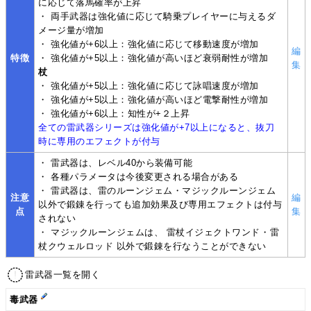
に応じて落馬確率が上昇
・ 両手武器は強化値に応じて騎乗プレイヤーに与えるダ
メージ量が増加
・ 強化値が+6以上：強化値に応じて移動速度が増加
編
特徴
・ 強化値が+5以上：強化値が高いほど衰弱耐性が増加
集
杖
・ 強化値が+5以上：強化値に応じて詠唱速度が増加
・ 強化値が+5以上：強化値が高いほど電撃耐性が増加
・ 強化値が+6以上：知性が+２上昇
全ての雷武器シリーズは強化値が+7以上になると、抜刀
時に専用のエフェクトが付与
・ 雷武器は、レベル40から装備可能
・ 各種パラメータは今後変更される場合がある
・ 雷武器は、雷のルーンジェム・マジックルーンジェム
注意
編
以外で鍛錬を行っても追加効果及び専用エフェクトは付与
点
集
されない
・ マジックルーンジェムは、 雷杖イジェクトワンド・雷
杖クウェルロッド 以外で鍛錬を行なうことができない
雷武器一覧を開く
毒武器