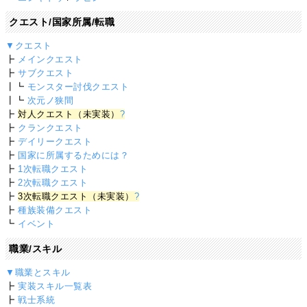
クエスト/国家所属/転職
▼クエスト
┣
メインクエスト
┣
サブクエスト
┃┗
モンスター討伐クエスト
┃┗
次元ノ狭間
┣
対人クエスト（未実装）
?
┣
クランクエスト
┣
デイリークエスト
┣
国家に所属するためには？
┣
1次転職クエスト
┣
2次転職クエスト
┣
3次転職クエスト（未実装）
?
┣
種族装備クエスト
┗
イベント
職業/スキル
▼職業とスキル
┣
実装スキル一覧表
┣
戦士系統