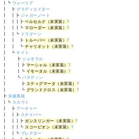
┃┗
ウォーリア
┃ ┣
グラディエイター
┃ ┃┣
ジャガーノート
┃ ┃┃┣
ベルセルク（未実装）
?
┃ ┃┃┗
マローダー（未実装）
?
┃ ┃┗
ドラグーン
┃ ┃ ┣
トルーパー（未実装）
?
┃ ┃ ┗
チャリオット（未実装）
?
┃ ┗
ナイト
┃ ┣
ジェネラル
┃ ┃┣
マーシャル（未実装）
?
┃ ┃┗
イモータル（未実装）
?
┃ ┗
パラディン
┃ ┣
スティグマータ（未実装）
?
┃ ┗
グランドクロス（未実装）
?
┣
斥候系統
┃┗
スカウト
┃ ┣
アーチャー
┃ ┃┣
スナイパー
┃ ┃┃┣
ガンスリンガー（未実装）
?
┃ ┃┃┗
スコーピオン（未実装）
?
┃ ┃┗
プレデター