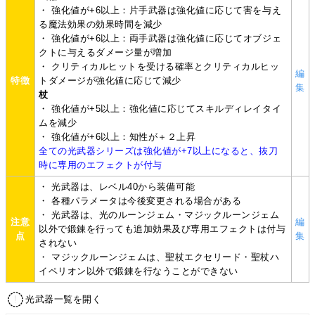
・ 強化値が+6以上：片手武器は強化値に応じて害を与え
る魔法効果の効果時間を減少
・ 強化値が+6以上：両手武器は強化値に応じてオブジェ
クトに与えるダメージ量が増加
・ クリティカルヒットを受ける確率とクリティカルヒッ
編
特徴
トダメージが強化値に応じて減少
集
杖
・ 強化値が+5以上：強化値に応じてスキルディレイタイ
ムを減少
・ 強化値が+6以上：知性が＋２上昇
全ての光武器シリーズは強化値が+7以上になると、抜刀
時に専用のエフェクトが付与
・ 光武器は、レベル40から装備可能
・ 各種パラメータは今後変更される場合がある
・ 光武器は、光のルーンジェム・マジックルーンジェム
注意
編
以外で鍛錬を行っても追加効果及び専用エフェクトは付与
点
集
されない
・ マジックルーンジェムは、聖杖エクセリード・聖杖ハ
イペリオン以外で鍛錬を行なうことができない
光武器一覧を開く