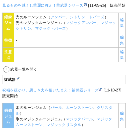
見るものを魅了し華麗に舞え！華武器シリーズ
[11-05-26] 販売開始
鍛錬
光のルーンジェム（
アンバー
、
シトリン
、
トパーズ
）
編
ジェ
光のマジックルーンジェム（
マジックアンバー
、
マジック
集
ム
シトリン
、
マジックトパーズ
）
編
特徴
-
集
注意
編
-
点
集
武器一覧を開く
祓武器
祝福を授かり、悪しき力を祓いたまえ！祓武器シリーズ
[11-10-27]
販売開始
氷のルーンジェム（
パール
、
ムーンストーン
、
クリスタ
鍛錬
ル
）
編
ジェ
氷のマジックルーンジェム（
マジックパール
、
マジック
集
ム
ムーンストーン
、
マジッククリスタル
）