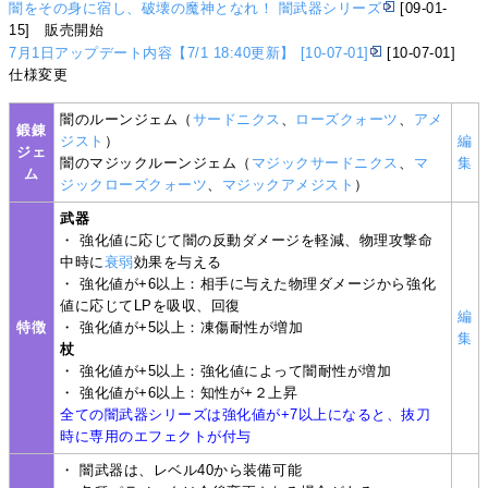
闇をその身に宿し、破壊の魔神となれ！ 闇武器シリーズ
[09-01-
15] 販売開始
7月1日アップデート内容【7/1 18:40更新】 [10-07-01]
[10-07-01]
仕様変更
闇のルーンジェム（
サードニクス
、
ローズクォーツ
、
アメ
鍛錬
ジスト
）
編
ジェ
闇のマジックルーンジェム（
マジックサードニクス
、
マ
集
ム
ジックローズクォーツ
、
マジックアメジスト
）
武器
・ 強化値に応じて闇の反動ダメージを軽減、物理攻撃命
中時に
衰弱
効果を与える
・ 強化値が+6以上：相手に与えた物理ダメージから強化
値に応じてLPを吸収、回復
編
特徴
・ 強化値が+5以上：凍傷耐性が増加
集
杖
・ 強化値が+5以上：強化値によって闇耐性が増加
・ 強化値が+6以上：知性が+２上昇
全ての闇武器シリーズは強化値が+7以上になると、抜刀
時に専用のエフェクトが付与
・ 闇武器は、レベル40から装備可能