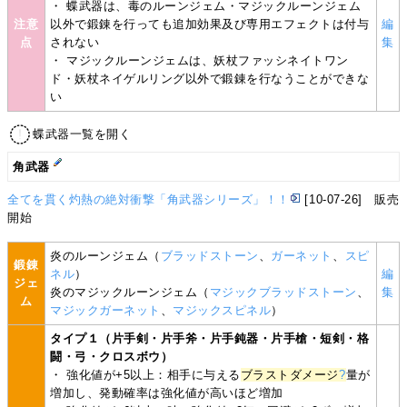
・ 蝶武器は、毒のルーンジェム・マジックルーンジェム
注意
以外で鍛錬を行っても追加効果及び専用エフェクトは付与
編
点
されない
集
・ マジックルーンジェムは、妖杖ファッシネイトワン
ド・妖杖ネイゲルリング以外で鍛錬を行なうことができな
い
蝶武器一覧を開く
角武器
全てを貫く灼熱の絶対衝撃「角武器シリーズ」！！
[10-07-26] 販売
開始
炎のルーンジェム（
ブラッドストーン
、
ガーネット
、
スピ
鍛錬
ネル
）
編
ジェ
炎のマジックルーンジェム（
マジックブラッドストーン
、
集
ム
マジックガーネット
、
マジックスピネル
）
タイプ１（片手剣・片手斧・片手鈍器・片手槍・短剣・格
闘・弓・クロスボウ）
・ 強化値が+5以上：相手に与える
ブラストダメージ
?
量が
増加し、発動確率は強化値が高いほど増加