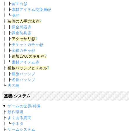
┃ ┣
藍宝石@
┃ ┣
素材アイテム交換員@
┃ ┗
魂@
┣
装備の入手方法@
?
┃ ┣
課金武器@
┃ ┣
課金防具@
┃ ┣
アクセサリ@
?
┃ ┣
チケットガチャ@
┃ ┣
金箱ガチャ@
┃ ┣
追加LV60スキル@
?
┃ ┗
素材アイテム@
┣
種族パッシブとスキル
?
┃ ┣
種族パッシブ
┃ ┣
名誉パッシブ
┗
火の島
基礎/システム
▼
ゲームの世界/特徴
┣
動作環境
┣
よくある質問
┃ ┗
小ネタ
┣
ゲームシステム