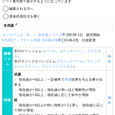
ソート番号順で表示するようになっています
編集される方へ
課金武器目次を開く
氷武器
コンセプトは「氷」！ 氷武器シリーズ
[08-09-11] 販売開始
6月3日アップデート内容 [10-06-03]
[10-06-03] 仕様変更
氷のルーンジェム（
パール
、
ムーンストーン
、
クリスタ
鍛錬
ル
）
編
ジェ
氷のマジックルーンジェム（
マジックパール
、
マジック
集
ム
ムーンストーン
、
マジッククリスタル
）
武器
・ 強化値が+6以上：一定確率で
凍傷
効果を与える事が出
来る
・ 強化値が+5以上：強化値が高いほど毒耐性が増加
・ 強化値が+5以上：強化値に応じて命中が増加
編
特徴
杖
集
・ 強化値が+6以上の時に知性が+2上昇し、強化値に応じ
てMPが増加