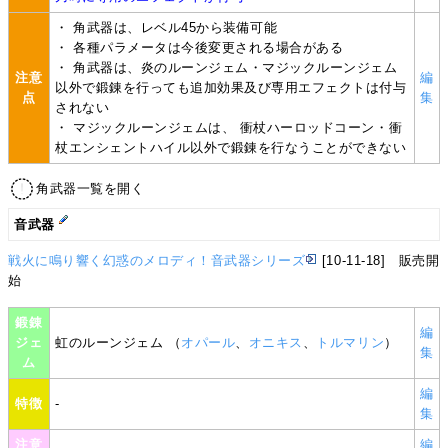
・ 角武器は、レベル45から装備可能
・ 各種パラメータは今後変更される場合がある
・ 角武器は、炎のルーンジェム・マジックルーンジェム
注意
編
以外で鍛錬を行っても追加効果及び専用エフェクトは付与
点
集
されない
・ マジックルーンジェムは、 衝杖ハーロッドコーン・衝
杖エンシェントハイル以外で鍛錬を行なうことができない
角武器一覧を開く
音武器
戦火に鳴り響く幻惑のメロディ！音武器シリーズ
[10-11-18] 販売開
始
鍛錬
編
ジェ
虹のルーンジェム （
オパール
、
オニキス
、
トルマリン
）
集
ム
編
特徴
-
集
注意
編