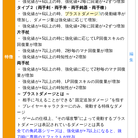
・ 強化値が+6以上の時、強化値+2毎に回避が+2ずつ増加
タイプ２（両手剣・両手斧・両手鈍器・両手槍）
・ 強化値が+6以上の時、
ブラストダメージ
?
の発動確率が
増加し、ダメージ量は強化値に応じて増加;
・ 強化値が+6以上の時、強化値+2毎に回避が+2ずつ増加
片手杖
・ 強化値が+5以上の時に強化値に応じてLP回復スキルの
回復量が増加
・ 強化値が+7以上の時、2秒毎のマナ回復量が増加
編
特徴
・ 強化値が+6以上の時知性が+2増加
集
両手杖
・ 強化値が+5以上の時、強化値に応じて2秒毎のマナ回復
量が増加
・ 強化値が+7以上の時、LP回復スキルの回復量が増加
・ 強化値が+6以上の時知性が+2増加
～ ブラストダメージとは ～
・ 相手に与えることができる“ 固定追加ダメージ ”を指す
・ プレイヤーキャラクターにのみ、発動する特殊なダメ
ージ
・ ゲームの仕様上、”その場攻撃”によって発動するブラス
トダメージは表記されているダメージとは異る
全ての角武器シリーズは、強化値が+7以上になると、抜
刀時に専用のエフェクトが付与