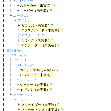
┃ ┃┗
プレデター
┃ ┃ ┣
ストーカー（未実装）
?
┃ ┃ ┗
リーバー（未実装）
?
┃ ┗
エージェント
┃ ┣
アサシン
┃ ┃┣
ガロウズ（未実装）
?
┃ ┃┗
エクスクルード（未実装）
?
┃ ┗
ディスターバンス
┃ ┣
ミミック（未実装）
?
┃ ┗
アジテーター（未実装）
?
┣
聖職者系統
┃┗
アコライト
┃ ┣
プリースト
┃ ┃┣
クレリック
┃ ┃┃┣
カーディナル（未実装）
?
┃ ┃┃┗
ビショップ（未実装）
?
┃ ┃┗
エンチャンター
┃ ┃ ┣
シーカー（未実装）
?
┃ ┃ ┗
エピック（未実装）
?
┃ ┗
アセティック
┃ ┣
モンク
┃ ┃┣
クルセイダー（未実装）
?
┃ ┃┗
ファナティック（未実装）
?