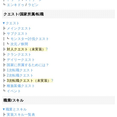
┗
エンキドゥ
/
ラピン
クエスト/国家所属/転職
▼クエスト
┣
メインクエスト
┣
サブクエスト
┃┗
モンスター討伐クエスト
┃┗
次元ノ狭間
┣
対人クエスト（未実装）
?
┣
クランクエスト
┣
デイリークエスト
┣
国家に所属するためには？
┣
1次転職クエスト
┣
2次転職クエスト
┣
3次転職クエスト（未実装）
?
┣
種族装備クエスト
┗
イベント
職業/スキル
▼職業とスキル
┣
実装スキル一覧表