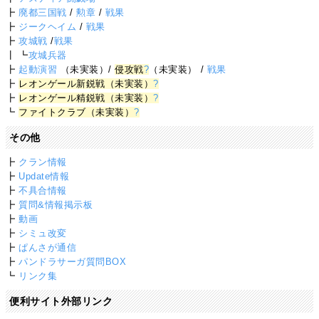
┣
廃都三国戦
/
勲章
/
戦果
┣
ジークヘイム
/
戦果
┣
攻城戦
/
戦果
┃ ┗
攻城兵器
┣
起動演習
（未実装）/
侵攻戦
?
（未実装） /
戦果
┣
レオンゲール新鋭戦（未実装）
?
┣
レオンゲール精鋭戦（未実装）
?
┗
ファイトクラブ（未実装）
?
その他
┣
クラン情報
┣
Update情報
┣
不具合情報
┣
質問&情報掲示板
┣
動画
┣
シミュ改変
┣
ぱんさが通信
┣
パンドラサーガ質問BOX
┗
リンク集
便利サイト外部リンク