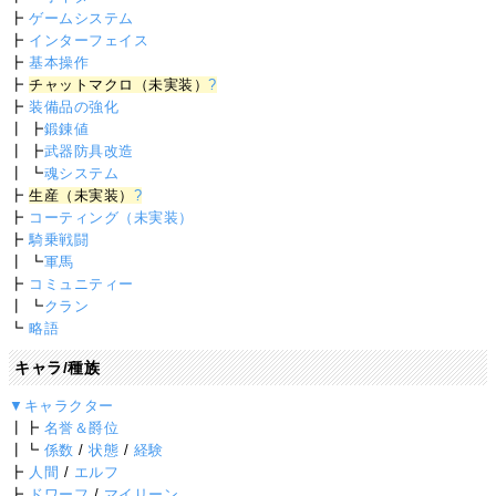
┣
ゲームシステム
┣
インターフェイス
┣
基本操作
┣
チャットマクロ（未実装）
?
┣
装備品の強化
┃ ┣
鍛錬値
┃ ┣
武器防具改造
┃ ┗
魂システム
┣
生産（未実装）
?
┣
コーティング（未実装）
┣
騎乗戦闘
┃ ┗
軍馬
┣
コミュニティー
┃ ┗
クラン
┗
略語
キャラ/種族
▼キャラクター
┃┣
名誉＆爵位
┃┗
係数
/
状態
/
経験
┣
人間
/
エルフ
┣
ドワーフ
/
マイリーン