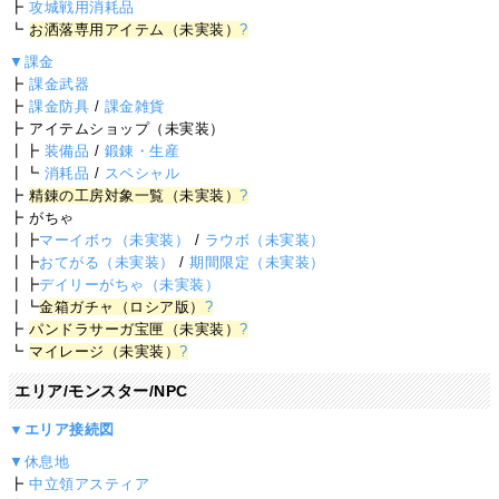
┣
攻城戦用消耗品
┗
お洒落専用アイテム（未実装）
?
▼課金
┣
課金武器
┣
課金防具
/
課金雑貨
┣ アイテムショップ（未実装）
┃┣
装備品
/
鍛錬・生産
┃┗
消耗品
/
スペシャル
┣
精錬の工房対象一覧（未実装）
?
┣ がちゃ
┃┣
マーイボゥ（未実装）
/
ラウボ（未実装）
┃┣
おてがる（未実装）
/
期間限定（未実装）
┃┣
デイリーがちゃ（未実装）
┃┗
金箱ガチャ（ロシア版）
?
┣
パンドラサーガ宝匣（未実装）
?
┗
マイレージ（未実装）
?
エリア/モンスター/NPC
▼エリア接続図
▼休息地
┣
中立領アスティア