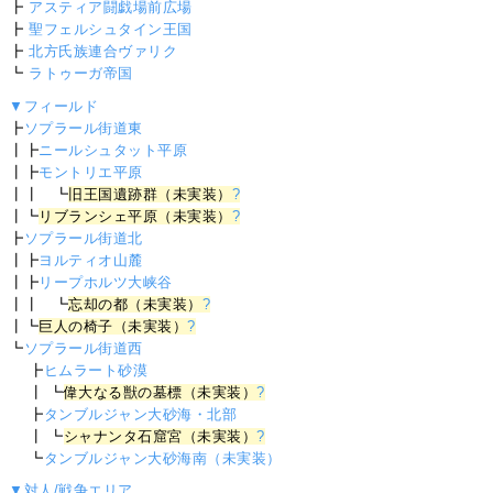
┣
アスティア闘戯場前広場
┣
聖フェルシュタイン王国
┣
北方氏族連合ヴァリク
┗
ラトゥーガ帝国
▼フィールド
┣
ソプラール街道東
┃┣
ニールシュタット平原
┃┣
モントリエ平原
┃┃ ┗
旧王国遺跡群（未実装）
?
┃┗
リブランシェ平原（未実装）
?
┣
ソプラール街道北
┃┣
ヨルティオ山麓
┃┣
リープホルツ大峡谷
┃┃ ┗
忘却の都（未実装）
?
┃┗
巨人の椅子（未実装）
?
┗
ソプラール街道西
┣
ヒムラート砂漠
┃ ┗
偉大なる獣の墓標（未実装）
?
┣
タンブルジャン大砂海・北部
┃ ┗
シャナンタ石窟宮（未実装）
?
┗
タンブルジャン大砂海南（未実装）
▼対人/戦争エリア