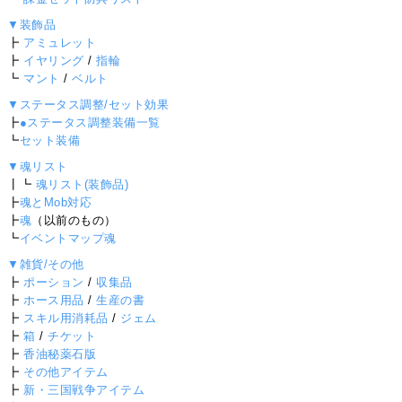
▼装飾品
┣
アミュレット
┣
イヤリング
/
指輪
┗
マント
/
ベルト
▼ステータス調整/セット効果
┣
●ステータス調整装備一覧
┗
セット装備
▼魂リスト
┃┗
魂リスト(装飾品)
┣
魂とMob対応
┣
魂
（以前のもの）
┗
イベントマップ魂
▼雑貨/その他
┣
ポーション
/
収集品
┣
ホース用品
/
生産の書
┣
スキル用消耗品
/
ジェム
┣
箱
/
チケット
┣
香油秘薬石版
┣
その他アイテム
┣
新・三国戦争アイテム