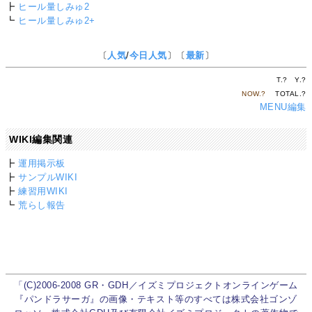
┣
ヒール量しみゅ2
┗
ヒール量しみゅ2+
〔
人気
/
今日人気
〕〔
最新
〕
T.
?
Y.
?
NOW.
?
TOTAL.
?
MENU編集
WIKI編集関連
┣
運用掲示板
┣
サンプルWIKI
┣
練習用WIKI
┗
荒らし報告
「(C)2006-2008 GR・GDH／イズミプロジェクトオンラインゲーム
『パンドラサーガ』の画像・テキスト等のすべては株式会社ゴンゾ