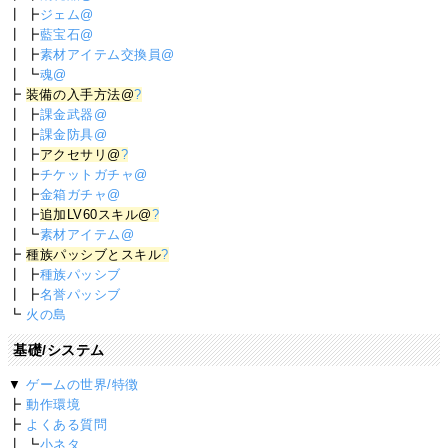
┃ ┣
ジェム@
┃ ┣
藍宝石@
┃ ┣
素材アイテム交換員@
┃ ┗
魂@
┣
装備の入手方法@
?
┃ ┣
課金武器@
┃ ┣
課金防具@
┃ ┣
アクセサリ@
?
┃ ┣
チケットガチャ@
┃ ┣
金箱ガチャ@
┃ ┣
追加LV60スキル@
?
┃ ┗
素材アイテム@
┣
種族パッシブとスキル
?
┃ ┣
種族パッシブ
┃ ┣
名誉パッシブ
┗
火の島
基礎/システム
▼
ゲームの世界/特徴
┣
動作環境
┣
よくある質問
┃ ┗
小ネタ