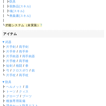
┃ ┣
防具
┃ ┣
装飾品(スキル)
┃ ┣
魂(スキル)
┃ ┗
奥義書(スキル)
┃
┗
才能システム（未実装）
?
アイテム
▼武器
┣
片手剣
/
両手剣
┣
片手斧
/
両手斧
┣
片手鈍器
/
両手鈍器
┣
片手槍
/
両手槍
┣
短剣
/
格闘
/
拳
┣
弓
/
クロスボウ
/
銃
┗
片手杖
/
両手杖
▼防具
┣
ヘルメット
/
盾
┣
トーソ
/
クィス
┣
グローブ
/
ブーツ
┣
種族専用装備
┗
課金セット防具リスト