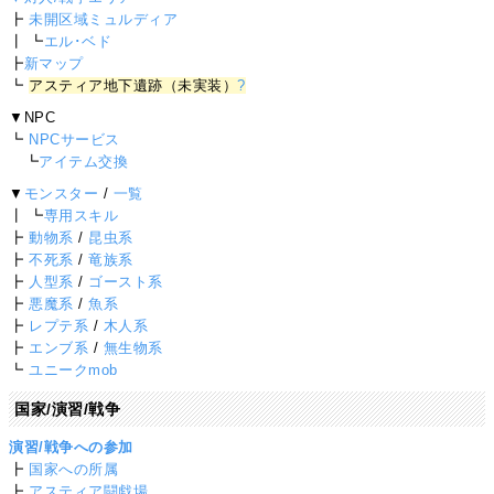
┣
未開区域ミュルディア
┃ ┗
エル･ベド
┣
新マップ
┗
アスティア地下遺跡（未実装）
?
▼NPC
┗
NPCサービス
┗
アイテム交換
▼
モンスター
/
一覧
┃ ┗
専用スキル
┣
動物系
/
昆虫系
┣
不死系
/
竜族系
┣
人型系
/
ゴースト系
┣
悪魔系
/
魚系
┣
レプテ系
/
木人系
┣
エンブ系
/
無生物系
┗
ユニークmob
国家/演習/戦争
演習/戦争への参加
┣
国家への所属
┣
アスティア闘戯場