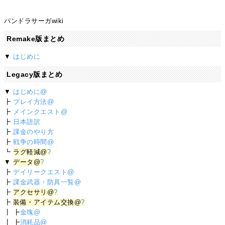
パンドラサーガwiki
Remake版まとめ
▼
はじめに
Legacy版まとめ
▼
はじめに@
┣
プレイ方法@
┣
メインクエスト@
┣
日本語訳
┣
課金のやり方
┣
戦争の時間@
┗
ラグ軽減@
?
▼
データ@
?
┣
デイリークエスト@
┣
課金武器・防具一覧@
┣
アクセサリ@
?
┣
装備・アイテム交換@
?
┃ ┣
金塊@
┃ ┣
消耗品@