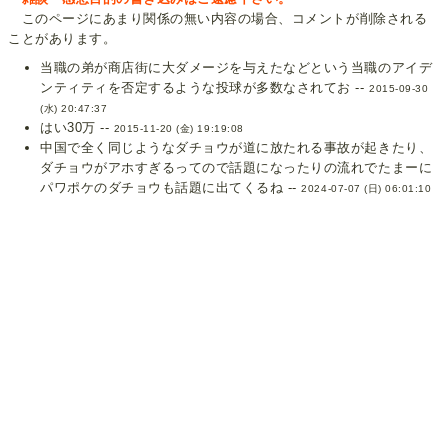
このページにあまり関係の無い内容の場合、コメントが削除される
ことがあります。
当職の弟が商店街に大ダメージを与えたなどという当職のアイデ
ンティティを否定するような投球が多数なされてお --
2015-09-30
(水) 20:47:37
はい30万 --
2015-11-20 (金) 19:19:08
中国で全く同じようなダチョウが道に放たれる事故が起きたり、
ダチョウがアホすぎるってので話題になったりの流れでたまーに
パワポケのダチョウも話題に出てくるね --
2024-07-07 (日) 06:01:10