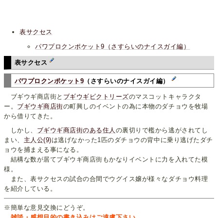
表サクセス
パワプロクンポケット9（さすらいのナイスガイ編）
表サクセス
パワプロクンポケット9
（さすらいのナイスガイ編）
ブギウギ商店街と
ブギウギビクトリーズ
のマスコットキャラクタ
ー。
ブギウギ商店街
の町興しのイベントの為に本物のダチョウを牧場
から借りてきた。
しかし、
ブギウギ商店街のある住人
の裏切りで檻から逃がされてし
まい、
主人公(9)
は逃げなかった1匹のダチョウの背中に乗り逃げたダチ
ョウを捕まえる事になる。
結構な数が居てブギウギ商店街もかなりイベントに力を入れてた模
様。
また、表サクセスの試合の合間でウグイス嬢が様々なダチョウ料理
を紹介している。
※簡単な意見交換にどうぞ。
雑談・感想目的の書き込みはご遠慮下さい。