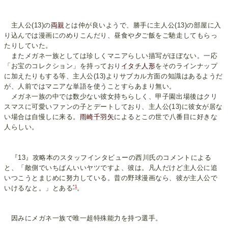
主人公(13)の
両親
とは仲が良いようで、勝手に主人公(13)の部屋に入
り込んでは漫画にのめりこんだり、昼食や夕ご飯をご馳走してもらっ
たりしていた。
またメガネ一族としては珍しくマニアらしい描写がほぼない。一応
「お宝のコレクション」を持っており
イタチ人形
をそのラインナップ
に加えたりもする等、主人公(13)よりサブカル方面の知識はあるようだ
が、人前ではマニアな単語を使うことすらあまり無い。
メガネ一族の中では数少ない彼女持ちらしく、甲子園出場後はクリ
スマスに可愛いファンの子とデートしており、主人公(13)に彼女が居な
い場合は自慢しに来る。
雨崎千羽矢
によるとこの世で八番目に好きな
人らしい。
『13』攻略本のスタッフインタビューの西川氏のコメントによる
と、「敵側でいちばんいいヤツですよ、彼は。凡人だけど主人公に追
いつこうとまじめに努力している。昔の野球漫画なら、彼が主人公で
*1
いけるなと。」とある
。
因みにメガネ一族で唯一超特殊能力を持つ選手。