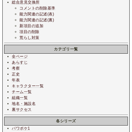
総合意見交換所
コメントの削除基準
能力関連の記述(表)
能力関連の記述(裏)
新項目の追加
項目の削除
荒らし対策
カテゴリ一覧
全ページ
あらすじ
考察
正史
年表
キャラクター一覧
チーム一覧
組織一覧
地名・施設名
裏サクセス
各シリーズ
パワポケ1