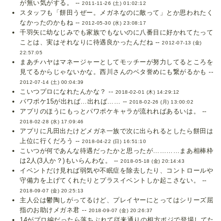
が無い気がする。 --
2011-11-26 (土) 01:02:12
スタッフも「餅田うぜー。メガネなのに敵って」とか思われたく
なかったのかもね --
2012-05-30 (水) 23:08:17
千羽矢に幼なじみでも家族でもないのに八番目に好かれてたって
ことは、実はそれなりに待遇良かったんだね --
2012-07-13 (金)
22:57:05
まあチハヤはマネージャーとしてモッチーが努力してるところを
見てるからじゃないかな。西川さんのベタ誉めにも繋がるかも --
2012-07-14 (土) 00:04:39
こいつプロになれたんかな？ --
2018-02-01 (木) 14:29:12
パワポケ15が出れば…出れば…… --
2018-02-26 (月) 13:00:02
アプリのほうにもっとパワポケキャラが流れればあるいは。 --
2018-02-28 (水) 17:09:46
アプリに凡田出たけどメガネ一族で次に出られるとしたら餅田は
上位に行くだろう --
2018-04-22 (日) 16:51:10
こいつが何であんな待遇だったかと思ったが…………まあ相棒枠
は2人(3人か？)もいらんわな。 --
2018-05-18 (金) 20:14:43
イベントだけ見れば弱気や不眠症を除去したり、コントロールや
守備力を上げてくれたりとプラスイベントしか起こさない。 --
2018-09-07 (金) 20:25:13
主人公は鬱陶しがってるけど、プレイヤーにとってはシリーズ屈
指のお助けメガネ君 --
2018-09-07 (金) 20:26:37
14がプロ編だったら落ちぶれて従来通りの相方ポジで登場してた