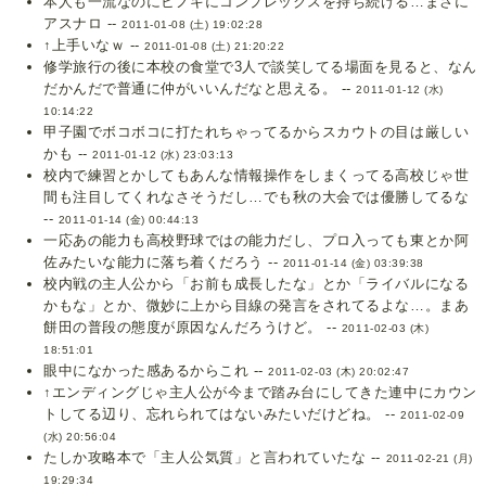
本人も一流なのにヒノキにコンプレックスを持ち続ける…まさに
アスナロ --
2011-01-08 (土) 19:02:28
↑上手いなｗ --
2011-01-08 (土) 21:20:22
修学旅行の後に本校の食堂で3人で談笑してる場面を見ると、なん
だかんだで普通に仲がいいんだなと思える。 --
2011-01-12 (水)
10:14:22
甲子園でボコボコに打たれちゃってるからスカウトの目は厳しい
かも --
2011-01-12 (水) 23:03:13
校内で練習とかしてもあんな情報操作をしまくってる高校じゃ世
間も注目してくれなさそうだし…でも秋の大会では優勝してるな
--
2011-01-14 (金) 00:44:13
一応あの能力も高校野球ではの能力だし、プロ入っても東とか阿
佐みたいな能力に落ち着くだろう --
2011-01-14 (金) 03:39:38
校内戦の主人公から「お前も成長したな」とか「ライバルになる
かもな」とか、微妙に上から目線の発言をされてるよな…。まあ
餅田の普段の態度が原因なんだろうけど。 --
2011-02-03 (木)
18:51:01
眼中になかった感あるからこれ --
2011-02-03 (木) 20:02:47
↑エンディングじゃ主人公が今まで踏み台にしてきた連中にカウン
トしてる辺り、忘れられてはないみたいだけどね。 --
2011-02-09
(水) 20:56:04
たしか攻略本で「主人公気質」と言われていたな --
2011-02-21 (月)
19:29:34