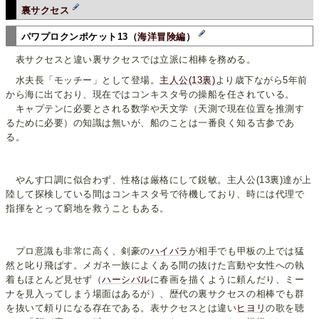
裏サクセス
パワプロクンポケット13（
海洋冒険編
）
表サクセスと違い裏サクセスでは立派に相棒を務める。
水夫長「モッチー」として登場。
主人公(13裏)
より歳下ながら5年前
から海に出ており、現在ではコンキスタ号の操船を任されている。
キャプテンに必要とされる数学や天文学（天測で現在位置を推測す
るために必要）の知識は無いが、船のことは一番良く知る古参であ
る。
やんす口調に似合わず、性格は厳格にして鋭敏。主人公(13裏)達が上
陸して探検している間はコンキスタ号で待機しており、時には代理で
指揮をとって窮地を救うこともある。
プロ意識も非常に高く、剣豪の
ハイバラ
が相手でも甲板の上では猛
然と叱り飛ばす。メガネ一族によくある間の抜けた言動や女性への執
着もほとんど見せず（
ハーシバル
に春画を描くように頼んだり、ミー
ナを見入ってしまう場面はあるが）、歴代の裏サクセスの相棒でも群
を抜いて頼りになる存在である。表サクセスとは違い
ヒヨリ
の歌を聴