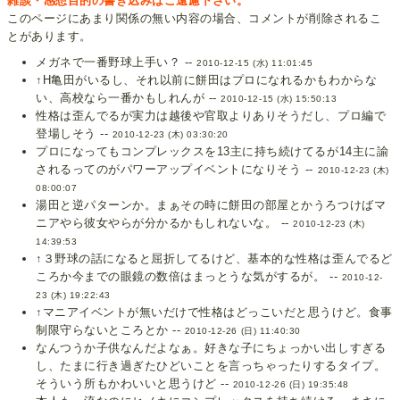
雑談・感想目的の書き込みはご遠慮下さい。
このページにあまり関係の無い内容の場合、コメントが削除されるこ
とがあります。
メガネで一番野球上手い？ --
2010-12-15 (水) 11:01:45
↑H亀田がいるし、それ以前に餅田はプロになれるかもわからな
い、高校なら一番かもしれんが --
2010-12-15 (水) 15:50:13
性格は歪んでるが実力は越後や官取よりありそうだし、プロ編で
登場しそう --
2010-12-23 (木) 03:30:20
プロになってもコンプレックスを13主に持ち続けてるが14主に諭
されるってのがパワーアップイベントになりそう --
2010-12-23 (木)
08:00:07
湯田と逆パターンか。まぁその時に餅田の部屋とかうろつけばマ
ニアやら彼女やらが分かるかもしれないな。 --
2010-12-23 (木)
14:39:53
↑３野球の話になると屈折してるけど、基本的な性格は歪んでるど
ころか今までの眼鏡の数倍はまっとうな気がするが。 --
2010-12-
23 (木) 19:22:43
↑マニアイベントが無いだけで性格はどっこいだと思うけど。食事
制限守らないところとか --
2010-12-26 (日) 11:40:30
なんつうか子供なんだよなぁ。好きな子にちょっかい出しすぎる
し、たまに行き過ぎたひどいことを言っちゃったりするタイプ。
そういう所もかわいいと思うけど --
2010-12-26 (日) 19:35:48