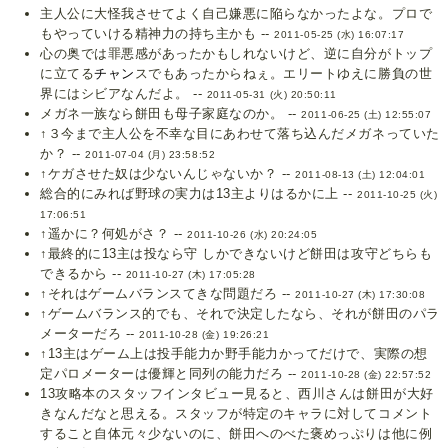
主人公に大怪我させてよく自己嫌悪に陥らなかったよな。プロで
もやっていける精神力の持ち主かも --
2011-05-25 (水) 16:07:17
心の奥では罪悪感があったかもしれないけど、逆に自分がトップ
に立てる
チャン
スでもあったからねぇ。エリートゆえに勝負の世
界にはシビアなんだよ。 --
2011-05-31 (火) 20:50:11
メガネ一族なら餅田も母子家庭なのか。 --
2011-06-25 (土) 12:55:07
↑３今まで主人公を不幸な目にあわせて落ち込んだメガネっていた
か？ --
2011-07-04 (月) 23:58:52
↑ケガさせた奴は少ないんじゃないか？ --
2011-08-13 (土) 12:04:01
総合的にみれば野球の実力は13主よりはるかに上 --
2011-10-25 (火)
17:06:51
↑遥かに？何処がさ？ --
2011-10-26 (水) 20:24:05
↑最終的に13主は投なら守 しかできないけど餅田は攻守どちらも
できるから --
2011-10-27 (木) 17:05:28
↑それはゲームバランスてきな問題だろ --
2011-10-27 (木) 17:30:08
↑ゲームバランス的でも、それで決定したなら、それが餅田のパラ
メーターだろ --
2011-10-28 (金) 19:26:21
↑13主はゲーム上は投手能力か野手能力かってだけで、実際の想
定パロメーターは優輝と同列の能力だろ --
2011-10-28 (金) 22:57:52
13攻略本のスタッフインタビュー見ると、西川さんは餅田が大好
きなんだなと思える。スタッフが特定のキャラに対してコメント
すること自体元々少ないのに、餅田へのべた褒めっぷりは他に例