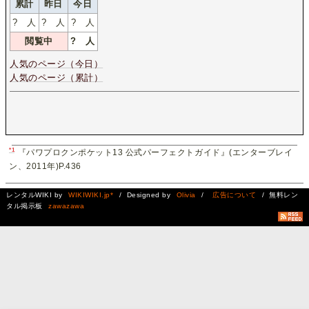
累計
昨日
今日
?
人
?
人
?
人
閲覧中
?
人
人気のページ（今日）
人気のページ（累計）
*1
『パワプロクンポケット13 公式パーフェクトガイド』(エンターブレイ
ン、2011年)P.436
レンタルWIKI by
WIKIWIKI.jp*
/ Designed by
Olivia
/
広告について
/ 無料レン
タル掲示板
zawazawa