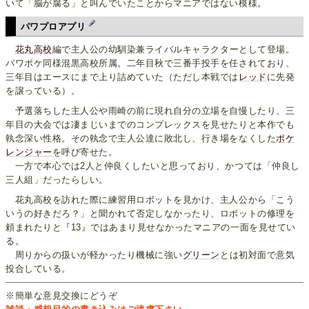
いて「脳が腐る」と叫んでいたことからマニアではない模様。
パワプロアプリ
花丸高校
編で主人公の幼馴染兼ライバルキャラクターとして登場。
パワポケ同様混黒高校所属。二年目秋で三番手投手を任されており、
三年目はエースにまで上り詰めていた（ただし本戦では
レッド
に先発
を譲っている）。
予選落ちした主人公や雨崎の前に現れ自分の立場を自慢したり、三
年目の大会では凄まじいまでのコンプレックスを見せたりと本作でも
執念深い性格。その執念で主人公達に敗北し、行き場をなくした
ポケ
レンジャー
を呼び寄せた。
一方で本心では2人と仲良くしたいと思っており、かつては「仲良し
三人組」だったらしい。
花丸高校を訪れた際に練習用ロボットを見かけ、主人公から「こう
いうの好きだろ？」と聞かれて否定しなかったり、ロボットの修理を
頼まれたりと『13』ではあまり見せなかったマニアの一面を見せてい
る。
周りからの扱いが軽かったり機械に強い
グリーン
とは初対面で意気
投合している。
※簡単な意見交換にどうぞ