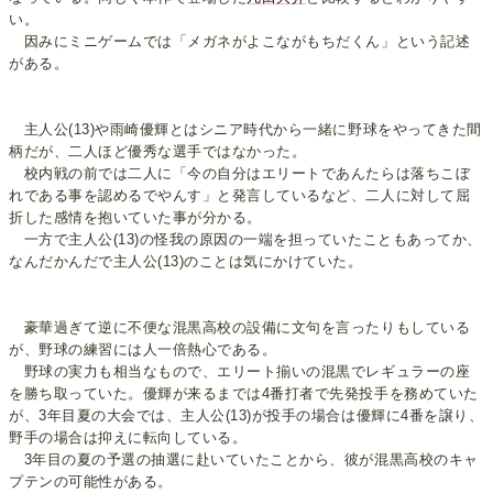
い。
因みにミニゲームでは「メガネがよこながもちだくん」という記述
がある。
主人公(13)や雨崎優輝とはシニア時代から一緒に野球をやってきた間
柄だが、二人ほど優秀な選手ではなかった。
校内戦の前では二人に「今の自分はエリートであんたらは落ちこぼ
れである事を認めるでやんす」と発言しているなど、二人に対して屈
折した感情を抱いていた事が分かる。
一方で主人公(13)の怪我の原因の一端を担っていたこともあってか、
なんだかんだで主人公(13)のことは気にかけていた。
豪華過ぎて逆に不便な混黒高校の設備に文句を言ったりもしている
が、野球の練習には人一倍熱心である。
野球の実力も相当なもので、エリート揃いの混黒でレギュラーの座
を勝ち取っていた。優輝が来るまでは4番打者で先発投手を務めていた
が、3年目夏の大会では、主人公(13)が投手の場合は優輝に4番を譲り、
野手の場合は抑えに転向している。
3年目の夏の予選の抽選に赴いていたことから、彼が混黒高校のキャ
プテンの可能性がある。