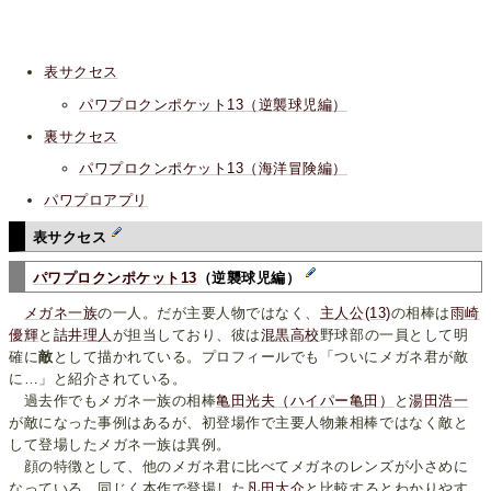
表サクセス
パワプロクンポケット13（逆襲球児編）
裏サクセス
パワプロクンポケット13（海洋冒険編）
パワプロアプリ
表サクセス
パワプロクンポケット13
（逆襲球児編）
メガネ一族
の一人。だが主要人物ではなく、
主人公(13)
の相棒は
雨崎
優輝
と
詰井理人
が担当しており、彼は
混黒高校
野球部の一員として明
確に
敵
として描かれている。プロフィールでも「ついにメガネ君が敵
に…」と紹介されている。
過去作でもメガネ一族の相棒
亀田光夫（ハイパー亀田）
と
湯田浩一
が敵になった事例はあるが、初登場作で主要人物兼相棒ではなく敵と
して登場したメガネ一族は異例。
顔の特徴として、他のメガネ君に比べてメガネのレンズが小さめに
なっている。同じく本作で登場した
凡田大介
と比較するとわかりやす