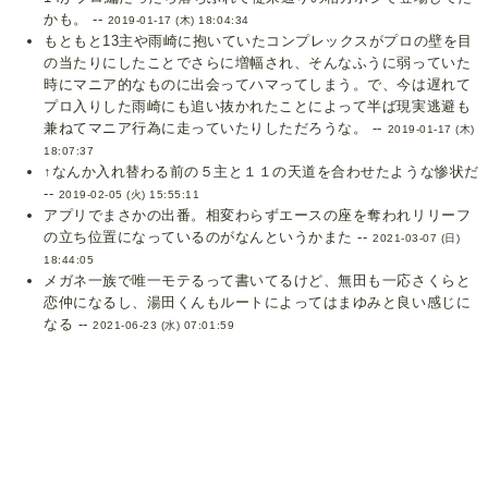
かも。 --
2019-01-17 (木) 18:04:34
もともと13主や雨崎に抱いていたコンプレックスがプロの壁を目
の当たりにしたことでさらに増幅され、そんなふうに弱っていた
時にマニア的なものに出会ってハマってしまう。で、今は遅れて
プロ入りした雨崎にも追い抜かれたことによって半ば現実逃避も
兼ねてマニア行為に走っていたりしただろうな。 --
2019-01-17 (木)
18:07:37
↑なんか入れ替わる前の５主と１１の天道を合わせたような惨状だ
--
2019-02-05 (火) 15:55:11
アプリでまさかの出番。相変わらずエースの座を奪われリリーフ
の立ち位置になっているのがなんというかまた --
2021-03-07 (日)
18:44:05
メガネ一族で唯一モテるって書いてるけど、無田も一応さくらと
恋仲になるし、湯田くんもルートによってはまゆみと良い感じに
なる --
2021-06-23 (水) 07:01:59