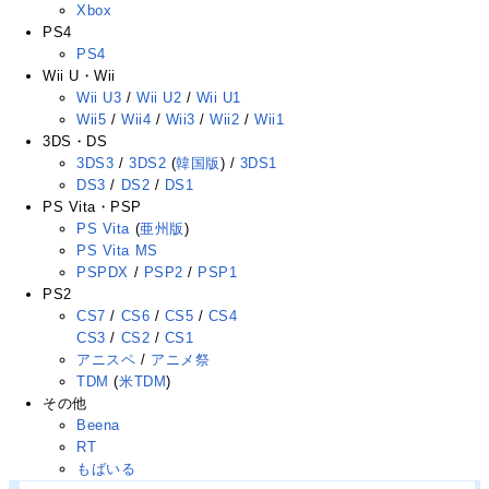
Xbox
PS4
PS4
Wii U・Wii
Wii U3
/
Wii U2
/
Wii U1
Wii5
/
Wii4
/
Wii3
/
Wii2
/
Wii1
3DS・DS
3DS3
/
3DS2
(
韓国版
) /
3DS1
DS3
/
DS2
/
DS1
PS Vita・PSP
PS Vita
(
亜州版
)
PS Vita MS
PSPDX
/
PSP2
/
PSP1
PS2
CS7
/
CS6
/
CS5
/
CS4
CS3
/
CS2
/
CS1
アニスペ
/
アニメ祭
TDM
(
米TDM
)
その他
Beena
RT
もばいる