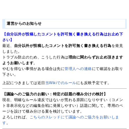
運営からのお知らせ
【自分以外が投稿したコメントを許可無く書き換える行為はお止め下
さい】
最近、
自分以外が投稿したコメントを許可無く書き換える行為
を発見
しました。
トラブル防止のため、こうした行為は
理由に関わらずお止め頂きます
ようお願いします
。
やむを得ない事情がある場合は先に
管理人への連絡
にて確認をお取り
下さい。
上記につきましては近日
当Wikiでのルール
にも反映予定です。
【議論へのご協力のお願い：特定の話題の棲み分けの検討】
現在、明確なルール違反ではないが荒れる原因になりやすい（コメン
ト非表示化などの編集合戦に発展しやすい）話題に関して、専用のペ
ージを設けて棲み分ける案を検討しています。
よろしければ、
こちらのスレッドにて議論へのご協力をお願いしま
す
。