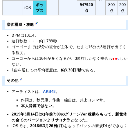
ポッ
947920
800
200
iOS
プス
点
点
点
譜面構成・攻略
BPMは131.4。
連打秒数・・・約1.788秒
ゴーゴーまでは8分の複合が主体で、たまに16分の3連打が出てく
る程度。
ゴーゴーからは16分が多くなるが、3連打しかなく複合も
●●
○
しか
ない。
1曲を通しての平均密度は、
約3.30打/秒
である。
その他
アーティストは、
AKB48
。
作詞は、秋元康。作曲・編曲は、井上ヨシマサ。
本人音源ではない。
2019年3月14日(水)午前7:00のグリーンVer.稼動をもって、新筐体
の全てのバージョンよりサヨナラ
となった。
iOSでは、
2018年3月26日(月)
をもってパックの新規DLができなく