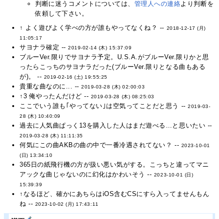
判断に迷うコメントについては、
管理人への連絡
より判断を
依頼して下さい。
↑ よく遊びよく学べの方が誰もやってなくね？ --
2018-12-17 (月)
11:05:17
サヨナラ確定 --
2019-02-14 (木) 15:37:09
ブルーVer.限りでサヨナラ予定。U.S.A.がブルーVer.限りかと思
ったらこっちのサヨナラだった(ブルーVer.限りとなる曲もある
が)。 --
2019-02-16 (土) 19:55:25
貴重な曲なのに... --
2019-03-28 (木) 02:00:03
↑3 俺やったんだけど --
2019-03-28 (木) 08:25:03
ここでいう誰も｢やってない｣は空気ってことだと思う --
2019-03-
28 (木) 10:40:09
過去に人気曲ぱっく13を購入した人はまだ遊べる…と思いたい --
2019-03-28 (木) 11:11:35
何気にこの曲AKBの曲の中で一番冷遇されてない？ --
2023-10-01
(日) 13:34:10
365日の紙飛行機の方が扱い悪い気がする。こっちと違ってマニ
アックな曲じゃないのに幻化はかわいそう --
2023-10-01 (日)
15:39:39
↑なるほど、確かにあちらはiOS含むCSにすら入ってませんもん
ね --
2023-10-02 (月) 17:43:11