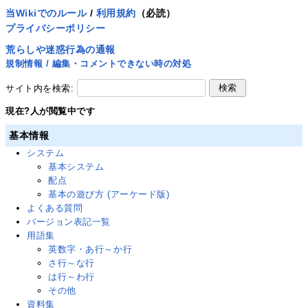
当Wikiでのルール
/
利用規約
（必読）
プライバシーポリシー
荒らしや迷惑行為の通報
規制情報 / 編集・コメントできない時の対処
サイト内を検索:
現在
?
人が閲覧中です
基本情報
システム
基本システム
配点
基本の遊び方 (アーケード版)
よくある質問
バージョン表記一覧
用語集
英数字・あ行～か行
さ行～な行
は行～わ行
その他
資料集