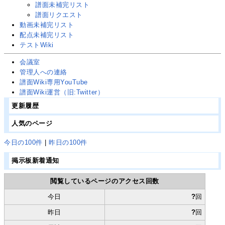
譜面未補完リスト
譜面リクエスト
動画未補完リスト
配点未補完リスト
テストWiki
会議室
管理人への連絡
譜面Wiki専用YouTube
譜面Wiki運営
（旧:Twitter）
更新履歴
人気のページ
今日の100件
|
昨日の100件
掲示板新着通知
閲覧しているページのアクセス回数
今日
?
回
昨日
?
回