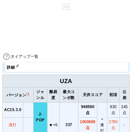
タイアップ一覧
詳細
UZA
ジャ
難易
最大コ
公
*1
天井スコア
初項
バージョン
ンル
度
ンボ数
差
948980
830
245
AC15.3.0
点
点
点
J-
＋
POP
1000800
2780
真打
★×6
337
連
-
点
点
打