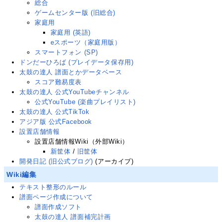
総合
ゲームセンター版 (旧総合)
家庭用
家庭用 (英語)
eスポーツ（家庭用版）
スマートフォン (SP)
ドンだーひろば (プレイデータ保存用)
太鼓の達人 譜面とかデータベース
スコア難易度表
太鼓の達人 公式YouTubeチャンネル
公式YouTube (楽曲プレイリスト)
太鼓の達人 公式TikTok
アジア版 公式Facebook
設置店舗情報
設置店舗情報Wiki（外部Wiki）
新筐体
/
旧筐体
開発日記 (旧公式ブログ)
(アーカイブ)
Wiki編集
テキスト整形のルール
譜面ページ作成について
譜面作成ソフト
太鼓の達人 譜面補完計画