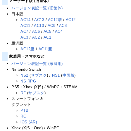
アーケード版 (旧筐体)
バージョン表記一覧 (旧筐体)
日本版
AC14
/
AC13
/
AC12増
/
AC12
AC11
/
AC10
/
AC9
/
AC8
AC7
/
AC6
/
AC5
/
AC4
AC3
/
AC2
/
AC1
亜洲版
AC12亜
/
AC11亜
家庭用・スマホなど
バージョン表記一覧 (家庭用)
Nintendo Switch
NS2
(
サブスク
) /
NS1
(
中国版
)
NS RPG
PS5・Xbox (X|S) / WinPC・STEAM
DF
(
サブスク
)
スマートフォン &
タブレット
PTB
RC
iOS (AR)
Xbox (X|S・One) / WinPC