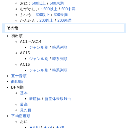
おに :
600以上
/
600未満
むずかしい :
500以上
/
500未満
ふつう :
300以上
/
300未満
かんたん :
200以上
/
200未満
その他
初出順
AC1～AC14
ジャンル別
/
時系列順
AC15
ジャンル別
/
時系列順
AC16
ジャンル別
/
時系列順
五十音順
曲ID順
BPM順
基本
新筐体
/
新筐体未収録曲
最高
見た目
平均密度順
おに
★×10
/
★×9
/
★×8