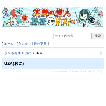
[
ホーム
] [
Menu
|
最終更新
]
>
収録曲
>
おに
> UZA
UZA(おに)
Last-modified: 2026-04-21 (火) 01:35:17