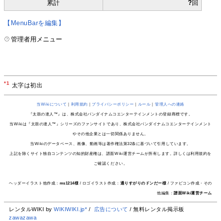
累計
?
回
【MenuBarを編集】
管理者用メニュー
*1
太字は初出
当Wikiについて
｜
利用規約
｜
プライバシーポリシー
｜
ルール
｜
管理人への連絡
『太鼓の達人™』は、株式会社バンダイナムコエンターテインメントの登録商標です。
当Wikiは『太鼓の達人™』シリーズのファンサイトであり、株式会社バンダイナムコエンターテインメント
やその他企業とは一切関係ありません。
当Wikiのデータベース、画像、動画等は著作権法第32条に基づいて引用しています。
上記を除くサイト独自コンテンツの知的財産権は、譜面Wiki運営チームが所有します。詳しくは利用規約を
ご確認ください。
ヘッダーイラスト他作成：
ms1214様
/ ロゴイラスト作成：
通りすがりのドンだー様
/ ファビコン作成・その
他編集：
譜面Wiki運営チーム
レンタルWIKI by
WIKIWIKI.jp*
/
広告について
/ 無料レンタル掲示板
zawazawa