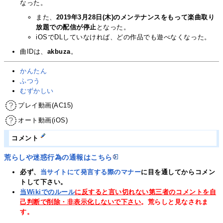
なった。
また、
2019年3月28日(木)のメンテナンスをもって楽曲取り
放題での配信が停止
となった。
iOSでDLしていなければ、どの作品でも遊べなくなった。
曲IDは、
akbuza
。
かんたん
ふつう
むずかしい
プレイ動画(AC15)
オート動画(iOS)
コメント
荒らしや迷惑行為の通報はこちら
必ず、
当サイトにて発言する際のマナー
に目を通してからコメン
トして下さい。
当Wikiでのルール
に反すると言い切れない第三者のコメントを自
己判断で削除・非表示化しないで下さい
。荒らしと見なされま
す。