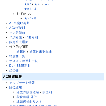
★×7
/
★×6
/
★×5
★×1～4
むずかしい
★×7～8
AC限定収録曲
AC未収録曲
本人音源曲
作詞者別
/
作曲者別
限定公式譜面
特徴的な譜面
新筐体
/
新筐体未収録曲
精度曲一覧
オススメ練習曲一覧
DL・SB限定曲
幻の曲
AC関連情報
アップデート情報
段位道場
過去の段位道場
/
段位別
段位道場 外伝
課題候補曲リスト