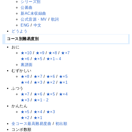
シリーズ別
公募曲
新AC未収録曲
公式音源・MV
/
歌詞
ENG
/
中文
どうよう
コース別難易度別
おに
★×10
/
★×9
/
★×8
/
★×7
★×6
/
★×5
/
★×1～4
裏譜面
むずかしい
★×8
/
★×7
/
★×6
/
★×5
★×4
/
★×3
/
★×2
/
★×1
ふつう
★×7
/
★×6
/
★×5
/
★×4
★×3
/
★×1・2
かんたん
★×5
/
★×4
/
★×3
★×2
/
★×1
全コース最高難易度曲
/
初出順
コンボ数順