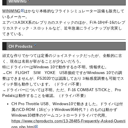
WINWING
WINWING
はかなり本格的なフライトシミュレーター設備も販売して
いるメーカー。
エアバスA3XX系のレプリカのスティックのほか、F/A-18やF-16のレプ
リカスティック・スロットルなど、近年急速にラインナップが充実し
てきている。
CH Products
頑丈な作りでかつては定番のジョイスティックだったが、全般的に古
く、現在は名前が挙がることが少ないだろう。
特にドライバーはWindows 10で動作するか不明。情報求む。
→CH FLIGHT SIM YOKE USB接続ですがWindouws 10での調
整はできませんが、FS2020では認識しており３軸感度調整も可能でス
イッチ類も動作しています。（ドライバ不要）
→ドライバーについては不明。ただ、F-16 COMBAT STICKと、Pro
Pedalsは動作することを確認。（ドライバ不要）
CH Pro Throttle USB、Windows10で動きました。ドライバは付
属のCD-ROM（16ビットWindows95時代？）のものは動かず
Windows10標準のゲームコントローラドライバで代用。
https://www.chproducts.com/13-28485-Frequently-Asked-Questi
ons.php.html