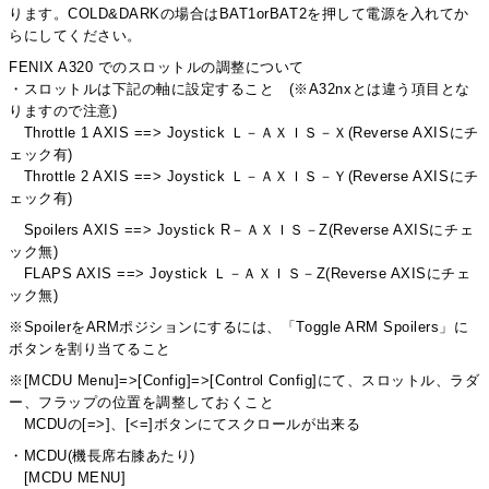
ります。COLD&DARKの場合はBAT1orBAT2を押して電源を入れてか
らにしてください。
FENIX A320 でのスロットルの調整について
・スロットルは下記の軸に設定すること (※A32nxとは違う項目とな
りますので注意)
Throttle 1 AXIS ==> Joystick Ｌ－ＡＸＩＳ－Ｘ(Reverse AXISにチ
ェック有)
Throttle 2 AXIS ==> Joystick Ｌ－ＡＸＩＳ－Ｙ(Reverse AXISにチ
ェック有)
Spoilers AXIS ==> Joystick R－ＡＸＩＳ－Z(Reverse AXISにチェ
ック無)
FLAPS AXIS ==> Joystick Ｌ－ＡＸＩＳ－Z(Reverse AXISにチェ
ック無)
※SpoilerをARMポジションにするには、「Toggle ARM Spoilers」に
ボタンを割り当てること
※[MCDU Menu]=>[Config]=>[Control Config]にて、スロットル、ラダ
ー、フラップの位置を調整しておくこと
MCDUの[=>]、[<=]ボタンにてスクロールが出来る
・MCDU(機長席右膝あたり)
[MCDU MENU]