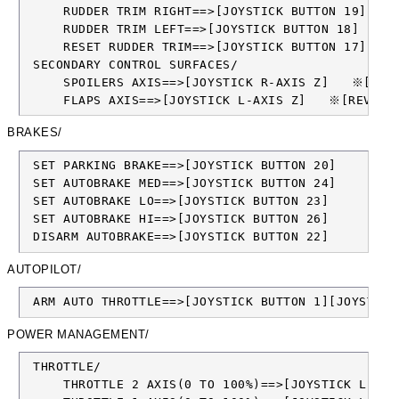
     RUDDER TRIM RIGHT==>[JOYSTICK BUTTON 19]

     RUDDER TRIM LEFT==>[JOYSTICK BUTTON 18]

     RESET RUDDER TRIM==>[JOYSTICK BUTTON 17]

 SECONDARY CONTROL SURFACES/

     SPOILERS AXIS==>[JOYSTICK R-AXIS Z]   ※[REVE
     FLAPS AXIS==>[JOYSTICK L-AXIS Z]   ※[REVERS
BRAKES/
 SET PARKING BRAKE==>[JOYSTICK BUTTON 20]

 SET AUTOBRAKE MED==>[JOYSTICK BUTTON 24]

 SET AUTOBRAKE LO==>[JOYSTICK BUTTON 23]

 SET AUTOBRAKE HI==>[JOYSTICK BUTTON 26]

 DISARM AUTOBRAKE==>[JOYSTICK BUTTON 22]
AUTOPILOT/
 ARM AUTO THROTTLE==>[JOYSTICK BUTTON 1][JOYSTICK
POWER MANAGEMENT/
 THROTTLE/

     THROTTLE 2 AXIS(0 TO 100%)==>[JOYSTICK L-AXI