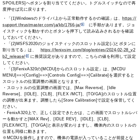
SPOILERS]へボタンを割り当ててください。トグルスイッチなので再
度押せば元に戻ります。
・「(1)Windowsのドライバ上から正常動作するかの確認」は、
https://
support.thrustmaster.com/ja/kb/1766-ja/
に手順があります。ジョ
イスティックを動かすのとボタンを押下して読み込みされるかを確認
しておいてください。
・「(2)MSFS2020のジョイスティックのスロットル設定(↓)とボタンに
割り当てる」は、
https://fenixsim.com/blog/entries/2024-02-28_v2
b2_release/
に推奨設定がありますので、こちらの値を利用して設定
してください。
・「(3)FenixA320の[MCDU]からのスロットル設定」は、[MCDU
MENU]==>[Config]==>[Controls Config]==>[Calibrate]を選択すると
スロットルの位置調整の画面となります。
・スロットルの位置調整の画面では、[Max Reverse]、[Idle
Reverse]、[IDLE]、[CLB]、[FLEX /MCT]、[TO/GA]のスロットル位置
の調整が出来ます。調整したら[Store Calibration]で設定を保管してく
ださい。
・FenixA320上で、正しく設定できたかは、この画面でスロットルレバ
ーを動かすと[MAX Rev]、[IDLE REV]、[IDLE]、[CLB]、
[FLEX/MCT]、[TO/GA]と表示が変わりますし、機体内のスロットルの
位置も同様に動きます。
※MCDUを操作しますので、機体の電源が入っていることが前提とな