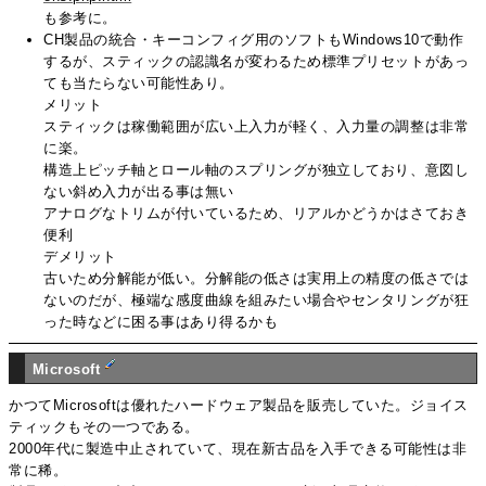
も参考に。
CH製品の統合・キーコンフィグ用のソフトもWindows10で動作
するが、スティックの認識名が変わるため標準プリセットがあっ
ても当たらない可能性あり。
メリット
スティックは稼働範囲が広い上入力が軽く、入力量の調整は非常
に楽。
構造上ピッチ軸とロール軸のスプリングが独立しており、意図し
ない斜め入力が出る事は無い
アナログなトリムが付いているため、リアルかどうかはさておき
便利
デメリット
古いため分解能が低い。分解能の低さは実用上の精度の低さでは
ないのだが、極端な感度曲線を組みたい場合やセンタリングが狂
った時などに困る事はあり得るかも
Microsoft
かつてMicrosoftは優れたハードウェア製品を販売していた。ジョイス
ティックもその一つである。
2000年代に製造中止されていて、現在新古品を入手できる可能性は非
常に稀。