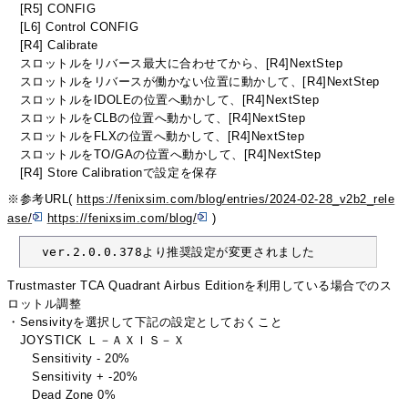
[R5] CONFIG
[L6] Control CONFIG
[R4] Calibrate
スロットルをリバース最大に合わせてから、[R4]NextStep
スロットルをリバースが働かない位置に動かして、[R4]NextStep
スロットルをIDOLEの位置へ動かして、[R4]NextStep
スロットルをCLBの位置へ動かして、[R4]NextStep
スロットルをFLXの位置へ動かして、[R4]NextStep
スロットルをTO/GAの位置へ動かして、[R4]NextStep
[R4] Store Calibrationで設定を保存
※参考URL(
https://fenixsim.com/blog/entries/2024-02-28_v2b2_rele
ase/
https://fenixsim.com/blog/
)
  ver.2.0.0.378より推奨設定が変更されました
Trustmaster TCA Quadrant Airbus Editionを利用している場合でのス
ロットル調整
・Sensivityを選択して下記の設定としておくこと
JOYSTICK Ｌ－ＡＸＩＳ－Ｘ
Sensitivity - 20%
Sensitivity + -20%
Dead Zone 0%