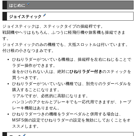
はじめに
ジョイスティック
ジョイスティックは、スティックタイプの操縦桿です。
戦闘機やヘリはもちろん、ふつうに軽飛行機や旅客機も操縦できま
す。
ジョイスティックのみの機種でも、大抵スロットルは付いています。
付け根の小さなつまみです。
ひねりラダーがついている機種は、操縦桿を左右にねじることで
ラダー操作ができます。
金をかけられない人は、絶対に
ひねりラダー付き
のスティックを
買うべきです。
ひねりラダーがついていない機種では、別売りのラダーペダルを
購入することになります。
リアルですが、必然的に高額になります。
ハンコンのアクセルとブレーキでも一応代用できますが、トーブ
レーキ機能はありません。
ひねりラダーつきの機種をラダーペダルと併用する場合は、
MSFS側の設定でひねりラダーの設定を無効にしておくことをオ
ススメします。