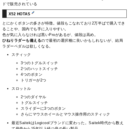
ドで販売されている
X52 HOTAS
とにかくボタンの多さが特徴。値段もこなれており2万半ばで購入でき
ることや、国内でも手に入りやすい。
色が気に入らなければ黒いProがあるが、値段は高め。
ひねりラダーも備える
ので最初の選択種に良いかもしれないが、結局
ラダーペダルは欲しくなる。
スティック
3つのトグルスイッチ
2つのハットスイッチ
4つのボタン
トリガーが2つ
スロットル
2つのダイヤル
トグルスイッチ
スライダーに3つのボタン
さらにマウスホイールとマウス操作用のスティック
最近SaitekはLogicoolブランドに変わった。Saitek時代から数え
て発売から15年以上経つ息の長い製品。