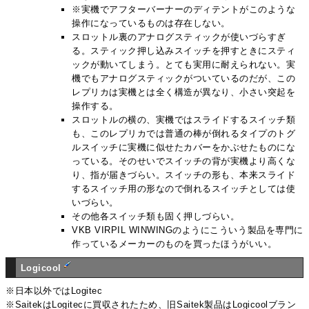
※実機でアフターバーナーのディテントがこのような
操作になっているものは存在しない。
スロットル裏のアナログスティックが使いづらすぎ
る。スティック押し込みスイッチを押すときにスティ
ックが動いてしまう。とても実用に耐えられない。実
機でもアナログスティックがついているのだが、この
レプリカは実機とは全く構造が異なり、小さい突起を
操作する。
スロットルの横の、実機ではスライドするスイッチ類
も、このレプリカでは普通の棒が倒れるタイプのトグ
ルスイッチに実機に似せたカバーをかぶせたものにな
っている。そのせいでスイッチの背が実機より高くな
り、指が届きづらい。スイッチの形も、本来スライド
するスイッチ用の形なので倒れるスイッチとしては使
いづらい。
その他各スイッチ類も固く押しづらい。
VKB VIRPIL WINWINGのようにこういう製品を専門に
作っているメーカーのものを買ったほうがいい。
Logicool
※日本以外ではLogitec
※SaitekはLogitecに買収されたため、旧Saitek製品はLogicoolブラン