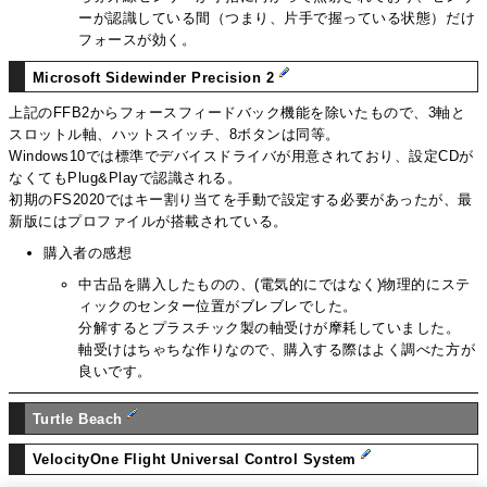
ーが認識している間（つまり、片手で握っている状態）だけ
フォースが効く。
Microsoft Sidewinder Precision 2
上記のFFB2からフォースフィードバック機能を除いたもので、3軸と
スロットル軸、ハットスイッチ、8ボタンは同等。
Windows10では標準でデバイスドライバが用意されており、設定CDが
なくてもPlug&Playで認識される。
初期のFS2020ではキー割り当てを手動で設定する必要があったが、最
新版にはプロファイルが搭載されている。
購入者の感想
中古品を購入したものの、(電気的にではなく)物理的にステ
ィックのセンター位置がブレブレでした。
分解するとプラスチック製の軸受けが摩耗していました。
軸受けはちゃちな作りなので、購入する際はよく調べた方が
良いです。
Turtle Beach
VelocityOne Flight Universal Control System