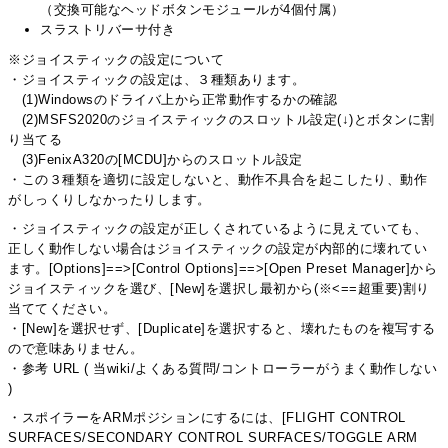
（交換可能なヘッドボタンモジュールが4個付属）
スラストリバーサ付き
※ジョイスティックの設定について
・ジョイスティックの設定は、３種類あります。
(1)Windowsのドライバ上から正常動作するかの確認
(2)MSFS2020のジョイスティックのスロットル設定(↓)とボタンに割
り当てる
(3)FenixA320の[MCDU]からのスロットル設定
・この３種類を適切に設定しないと、動作不具合を起こしたり、動作
がしっくりしなかったりします。
・ジョイスティックの設定が正しくされているように見えていても、
正しく動作しない場合はジョイスティックの設定が内部的に壊れてい
ます。[Options]==>[Control Options]==>[Open Preset Manager]から
ジョイスティックを選び、[New]を選択し最初から(※<==超重要)割り
当ててください。
・[New]を選択せず、[Duplicate]を選択すると、壊れたものを複写する
ので意味ありません。
・参考 URL ( 当wiki/よくある質問/コントローラーがうまく動作しない
)
・スポイラーをARMポジションにするには、[FLIGHT CONTROL
SURFACES/SECONDARY CONTROL SURFACES/TOGGLE ARM