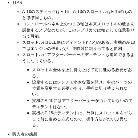
TIPS
A-10のスティックはF-16、A-10のスロットルはF-15のもの
とほぼ同じもの。
コントロールパネル上のつまみ軸は本来スロットルの硬さを
調整するノブなのだが、このレプリカでは軸として任意割り
当て可能。
スロットルはIDLE側にディテント(ツメ)がある。実機のA-10
ではエンジンの停止だが、逆噴射に割り当てると便利。
スロットルにアフターバーナーのディテントも追加できるよ
うになっている。
スロットル全体を上に持ち上げて前に進める必要があ
る。
設定するにはレンチで小さな蓋を開け、中のパーツの
位置を変更する必要があり、手軽に切り替えられな
い。
実機のA-10にはアフターバーナーがついていないので
ディテントはない。
実機のF-15のディテントは、外側にスロットルをずら
して前に進める方式なので、操作方法がだいぶ異な
る。
購入者の感想