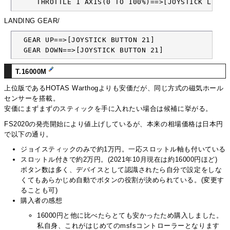
     THROTTLE 1 AXIS(0 TO 100%)==>[JOYSTICK L-AX
LANDING GEAR/
  GEAR UP==>[JOYSTICK BUTTON 21]

  GEAR DOWN==>[JOYSTICK BUTTON 21]
T.16000M
上位版であるHOTAS Warthogよりも安価だが、同じ方式の磁気ホール
センサーを搭載。
安価にまずまずのスティックを手に入れたい場合は候補に挙がる。
FS2020の発売開始により値上げしているが、本来の相場価格は日本円
で以下の通り。
ジョイスティックのみで約1万円。一応スロットル軸も付いている
スロットル付きで約2万円。(2021年10月現在は約16000円ほど)
ボタン数は多く、デバイスとして認識されたら自分で設定をしな
くてもあらかじめ自動でボタンの役割が決められている。(変更す
ることも可)
購入者の感想
16000円と他に比べたらとても安かったため購入しました。
私自身、これがはじめてのmsfsコントローラーとなります