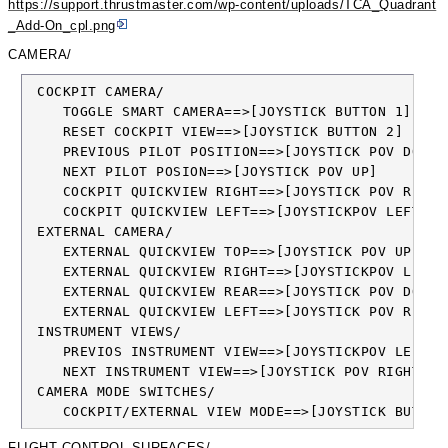
https://support.thrustmaster.com/wp-content/uploads/TCA_Quadrant
_Add-On_cpl.png
CAMERA/
 COCKPIT CAMERA/　

    TOGGLE SMART CAMERA==>[JOYSTICK BUTTON 1]

    RESET COCKPIT VIEW==>[JOYSTICK BUTTON 2]

    PREVIOUS PILOT POSITION==>[JOYSTICK POV DOWN]

    NEXT PILOT POSION==>[JOYSTICK POV UP]

    COCKPIT QUICKVIEW RIGHT==>[JOYSTICK POV RIGHT]
    COCKPIT QUICKVIEW LEFT==>[JOYSTICKPOV
 EXTERNAL CAMERA/　

    EXTERNAL QUICKVIEW TOP==>[JOYSTICK POV UP]

    EXTERNAL QUICKVIEW RIGHT==>[JOYSTICKPOV LEFT]

    EXTERNAL QUICKVIEW REAR==>[JOYSTICK POV DOWN]

    EXTERNAL QUICKVIEW LEFT==>[JOYSTICK POV RIGHT]
 INSTRUMENT VIEWS/　

    PREVIOS INSTRUMENT VIEW==>[JOYSTICKPOV LEFT]

    NEXT INSTRUMENT VIEW==>[JOYSTICK POV RIGHT]

 CAMERA MODE SWITCHES/

    COCKPIT/EXTERNAL VIEW MODE==>[JOYSTICK BUTTON
FLIGHT CONTROL SURFACES/