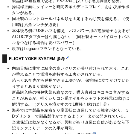
製品は45度程度である。FS2020においては感度調整が必要。
操縦桿正面にタイマーと時間表示のディスプレイ、および操作ボ
タンがある。
同社製のコントロールパネル類を固定するねじ穴を備える。（使
用時は六角レンチが必要）
本体後ろ側にUSBハブを備え、バスパワー用の電源端子もあるが
AC-DCアダプターは付属しない。（同社製オートパイロットパネ
ルをつなげる場合は要バスパワー）
現在はLogicoolブランドとなっている。
FLIGHT YOKE SYSTEM 参考
内部天板に非常に粘度の高いグリスが張り付けられており、これ
が垂れることで潤滑を維持する工夫がされている。
恐らく10年先でも使用できる工夫だが、保管時に立てかけていた
りするとあまり意味がない。
新品購入時の梱包状態も縦なので、購入直後はキコキコ音がする
ことがあるが、軽くシリコン系オイルをシャフトの根元に吹けば
解消する。（グリスを溶かすので1度軽く吹けば十分）
海外では本製品を左右９０度回転に改造している強者がおり、３
Dプリンターで部品製作ができるようデータが公開されている。
当然保証は効かなくなるが、興味があり改造に自信があるなら下
記リンクよりデータの入手が可能。