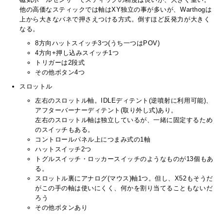
他の高価なスティックでは軸はXY独立の事が多いが、Warthogは
上から大きなバネで押さえつける方式。倒すほど反発力が大きく
なる。
8方向ハットスイッチ3つ(うち一つはPOV)
4方向+押し込みスイッチ1つ
トリガーは2段式
その他ボタン4つ
スロットル
左右のスロットル軸。IDLEディテント(逆噴射に利用可能)、
アフターバーナーディテント(取り外し式)あり。
左右のスロットル軸は独立しているが、一緒に固定するため
のスイッチもある。
コントロールパネル上につまみ式の1軸
ハットスイッチ2つ
トグルスイッチ・ロッカースイッチのようなものが13個もあ
る。
スロットル裏にアナログ(マウス)軸1つ。但し、X52もそうだ
がこの手の軸は使いにくく、何かを割り当てることもないだ
ろう
その他ボタンあり