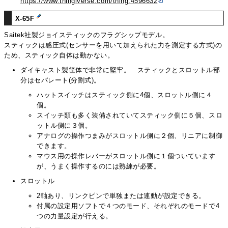
https://www.thingiverse.com/thing:4596632
X-65F
Saitek社製ジョイスティックのフラグシップモデル。
スティックは感圧式(センサーを用いて加えられた力を測定する方式)の
ため、スティック自体は動かない。
ダイキャスト製筐体で非常に堅牢。 スティックとスロットル部
分はセパレート(分割式)。
ハットスイッチはスティック側に4個、スロットル側に４
個。
スイッチ類も多く装備されていてスティック側に５個、スロ
ットル側に３個。
アナログの操作つまみがスロットル側に２個、リニアに制御
できます。
マウス用の操作レバーがスロットル側に１個ついています
が、うまく操作するのには熟練が必要。
スロットル
2軸あり、リンクピンで単独または連動が設定できる。
付属の設定用ソフトで４つのモード、それぞれのモードで4
つの力量設定が行える。