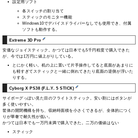
設定用ソフト
各スイッチの割り当て
スティックのモニター機能
Windows10でデバイスドライバーなしでも使用でき、付属
ソフトも動作する。
Extreme 3D Pro
安価なジョイスティック。かつては日本でも5千円程度で購入できた
が、今では1万円に値上がりしている。
とにかく軽い。机の上に置いて片手操作してると底面があまりに
も軽すぎてスティックと一緒に倒れてきたり底面の逆側が浮いた
りする。
Cyborg X PS38 (F.L.Y. 5 STICK)
サイボーグっぽい見た目のフライトスティック。安い割にはボタンが
多く使いやすい。
筐体の開閉機構を持ち、収納時面積を小さくできるが、全体的につく
りが華奢で耐久性が低い。
かつては日本でも一万円未満で購入できた。二万の価値はない
スティック