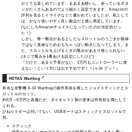
がとても楽しめています。まあまあ軽いし、余っているボタ
ンがたくさんあるのでより細かく設定できます。Amazonの
評判を見るとイマイチなどと書かれていましたが、私として
は、かなり使いやすく良い製品だと感じ満足しています。
(なにしろAmazonチョイスになっていたのが決定的だっ
た！)
しかし、唯一難点があるとしたらスロットルのうごきが曲線
ではなく直線なためおもちゃっぽい動きになってしまう。ま
た、スロットルを上げるときの重みがあまり感じられない
(ネジで重みを1番あげる設定にしたけど)
『だけど、あまり予算がない、3万円もコントローラーに使
えない！という方にはおすすめです！！(-v-)b グッ！』
HOTAS Warthog
有名な攻撃機 A-10 Warthogの操作系統を模したジョイスティックとス
ロットルのセット。
約5万～6万円と高価だが、ダイキャスト製の筐体は所有欲を満たして
くれる。
ひねりラダーは付いてない。USBポートはスティックとスロットルで
別。
スティック
磁気ホールセンサーでスティックの精度は良いが、大きく重い。