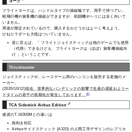
ヨーク
フライトヨークは、ハンドルタイプの操縦輪です。両手で持つアレ。
軽飛行機や旅客機の操縦ができますが、戦闘機やヘリには全く向いて
いません。
用途が限定されているので、購入するかどうかはよーく考えよう。
ひねりラダーも大抵はついていません。
逆に言えば、「 フライトジョイスティックは他のゲームでも使用
（代用）できるけども、フライトヨークは（ほぼ）旅客機操縦向
け 」ということです。
Thrustmaster
ジョイスティックや、レースゲーム用のハンコンを販売する老舗のメ
ーカー。
(2020/10/12)
現在、世界的なパンデミックの影響で生産の遅延およリー
ドタイムの若干の長期化が発生しております...
TCA Sidestick Airbus Edition
後述のT.16000Mとの違いは
両利き対応
Airbusサイドスティック (A320) の人間工学デザインのレプリカ