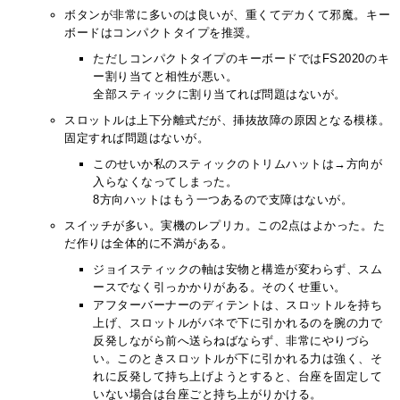
ボタンが非常に多いのは良いが、重くてデカくて邪魔。キー
ボードはコンパクトタイプを推奨。
ただしコンパクトタイプのキーボードではFS2020のキ
ー割り当てと相性が悪い。
全部スティックに割り当てれば問題はないが。
スロットルは上下分離式だが、挿抜故障の原因となる模様。
固定すれば問題はないが。
このせいか私のスティックのトリムハットは→方向が
入らなくなってしまった。
8方向ハットはもう一つあるので支障はないが。
スイッチが多い。実機のレプリカ。この2点はよかった。た
だ作りは全体的に不満がある。
ジョイスティックの軸は安物と構造が変わらず、スム
ースでなく引っかかりがある。そのくせ重い。
アフターバーナーのディテントは、スロットルを持ち
上げ、スロットルがバネで下に引かれるのを腕の力で
反発しながら前へ送らねばならず、非常にやりづら
い。このときスロットルが下に引かれる力は強く、そ
れに反発して持ち上げようとすると、台座を固定して
いない場合は台座ごと持ち上がりかける。