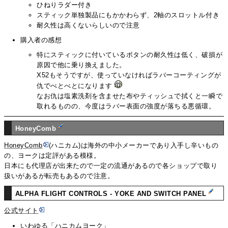
ひねりラダー付き
スティック単独製品にもかかわらず、2軸のスロットル付き
耐久性は高くないらしいので注意
購入者の感想
特にスティックに付いているボタンの耐久性は低く、破損が
原因で他に乗り換えました。
X52もそうですが、使っていなければラバーコーティングが
仇でべとべとになります
なお仇は塩素洗剤を含ませた布やティッシュで拭くと一瞬で
取れるものの、今度はラバー表面の強度が落ちる悪循環。
HoneyComb
HoneyComb
(ハニカム)は海外の中小メーカーであり入手し辛いもの
の、ヨークは定評がある模様。
日本にも代理店が出来たので一定の流通があるので各ショップで取り
扱いがあるが転売もあるので注意。
ALPHA FLIGHT CONTROLS - YOKE AND SWITCH PANEL
公式サイト
いわゆる「ハニカムヨーク」