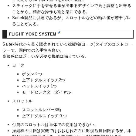
スティックに手を乗せる事が出来るデザインで高さ調整も出来る
ことから、精密な操作も割と楽にできる。
Saitek製品に共通であるが、スロットルなどの軸の値が若干ブレ
ることがある。
FLIGHT YOKE SYSTEM
Saitek時代から長く販売されている操縦輪(ヨーク)タイプのコントロー
ラーで、国内での入手性も良い。
高級感には乏しいが必要な機能は備えている。
ヨーク
ボタン２つ
上下トグルスイッチ2つ
ハットスイッチ1つ
モードセレクターダイヤル
スロットル
スロットルレバー3軸
上下トグルスイッチ３つ
付属のスロットルは単体での使用はできない。
操縦桿の回転は実機ではおおむね左右に90度程度回転するが、本