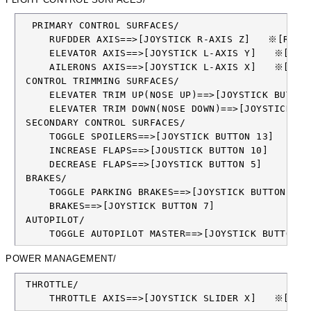
  PRIMARY CONTROL SURFACES/

     RUFDDER AXIS==>[JOYSTICK R-AXIS Z]   ※[REVER
     ELEVATOR AXIS==>[JOYSTICK L-AXIS Y]   ※[REVE
     AILERONS AXIS==>[JOYSTICK L-AXIS X]   ※[REVE
 CONTROL TRIMMING SURFACES/

     ELEVATER TRIM UP(NOSE UP)==>[JOYSTICK BUTTON 
     ELEVATER TRIM DOWN(NOSE DOWN)==>[JOYSTICK BUT
 SECONDARY CONTROL SURFACES/

     TOGGLE SPOILERS==>[JOYSTICK BUTTON 13]

     INCREASE FLAPS==>[JOUSTICK BUTTON 10]

     DECREASE FLAPS==>[JOYSTICK BUTTON 5]

 BRAKES/

     TOGGLE PARKING BRAKES==>[JOYSTICK BUTTON 14]

     BRAKES==>[JOYSTICK BUTTON 7]

 AUTOPILOT/

     TOGGLE AUTOPILOT MASTER==>[JOYSTICK BUTTON 4
POWER MANAGEMENT/
 THROTTLE/

     THROTTLE AXIS==>[JOYSTICK SLIDER X]   ※[REV