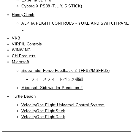
Extreme 3D Pro
Cyborg X PS38 (F.L.Y. 5 STICK)
HoneyComb
ALPHA FLIGHT CONTROLS - YOKE AND SWITCH PANE
L
VKB
VIRPIL Controls
WINWING
CH Products
Microsoft
Sidewinder Force Feedback 2（FFB2/MSFFB2)
フォースフィードバック機能
Microsoft Sidewinder Precision 2
Turtle Beach
VelocityOne Flight Universal Control System
VelocityOne FlightStick
VelocityOne FlightDeck