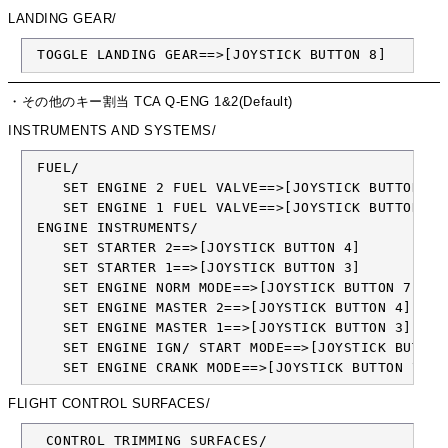
LANDING GEAR/
 TOGGLE LANDING GEAR==>[JOYSTICK BUTTON 8]
・その他のキー割当 TCA Q-ENG 1&2(Default)
INSTRUMENTS AND SYSTEMS/
 FUEL/

    SET ENGINE 2 FUEL VALVE==>[JOYSTICK BUTTON 4]

    SET ENGINE 1 FUEL VALVE==>[JOYSTICK BUTTON 3]

 ENGINE INSTRUMENTS/

    SET STARTER 2==>[JOYSTICK BUTTON 4]

    SET STARTER 1==>[JOYSTICK BUTTON 3]

    SET ENGINE NORM MODE==>[JOYSTICK BUTTON 7][JO
    SET ENGINE MASTER 2==>[JOYSTICK BUTTON 4]

    SET ENGINE MASTER 1==>[JOYSTICK BUTTON 3]

    SET ENGINE IGN/ START MODE==>[JOYSTICK BUTTON 
    SET ENGINE CRANK MODE==>[JOYSTICK BUTTON 7]
FLIGHT CONTROL SURFACES/
  CONTROL TRIMMING SURFACES/
