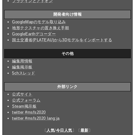
プラグインとアドオン
開発者向け情報
GoogleMapのモデル取り込み
地形テクスチャの置き換え手順
GoogleEarthデコーダー
国土交通省(PLATEAU)から3Dモデルをインポートする
その他
編集用情報
編集掲示板
5chスレッド
外部リンク
公式サイト
公式フォーラム
Steam掲示板
twitter #msfs2020
twitter #msfs2020 lang:ja
〔
人気
/
今日人気
〕〔
最新
〕