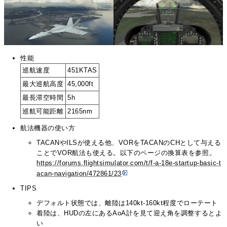
性能
巡航速度
451KTAS
最大巡航高度
45,000ft
最長滞空時間
5h
巡航可能距離
2165nm
航法機器の使い方
TACANやILSが使える他、VORをTACANのCHとして与える
ことでVOR航法も使える。以下のページの換算表を参照。
https://forums.flightsimulator.com/t/f-a-18e-startup-basic-t
acan-navigation/472861/23
TIPS
デフォルト状態では、離陸は140kt-160kt程度でローテート
着陸は、HUDの左にあるAoA計を見て迎え角を調整するとよ
い