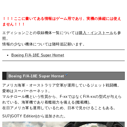
！！！ここに書いてある情報はゲーム用であり、実機の操縦には使え
ません！！！
エディションごとの収録機体一覧については
購入・インストール
も参
照。
情報の少ない機体については随時追記願います。
Boeing F/A-18E Super Hornet
Boeing F/A-18E Super Hornet
アメリカ海軍・オーストラリア空軍が運用しているジェット戦闘機。
愛称はスーパーホーネット。
マルチロール機という性質から、F-xxではなくF/A-xxの型式が与えら
れている。海軍機であり着艦能力を備える(艦載機)。
在日アメリカ軍も運用しているため、日本で見かけることもある。
SU7(GOTY Edition)から追加された。