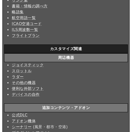
リンク集
書籍・情報の調べ方
略語集
航空用語一覧
ICAO空港コード
ILS周波数一覧
フライトプラン
カスタマイズ関連
周辺機器
ジョイスティック
スロットル
ラダー
その他の機器
便利な外部ソフト
デバイスの自作
追加コンテンツ・アドオン
公式DLC
アドオン機体
シーナリー
(風景・都市・空港)