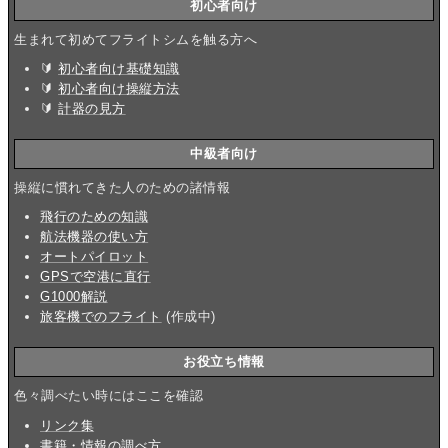
初心者向け
生まれて初めてフライトシムを触る方へ
🔰
初心者向け基礎知識
🔰
初心者向け操縦方法
🔰
計器の見方
中級者向け
操縦に慣れてきた人のための諸情報
飛行のための知識
航法機器の使い方
オートパイロット
GPSで空港に直行
G1000解説
旅客機でのフライト
(作成中)
お役立ち情報
色々調べたい時にはここを確認
リンク集
書籍・情報の調べ方