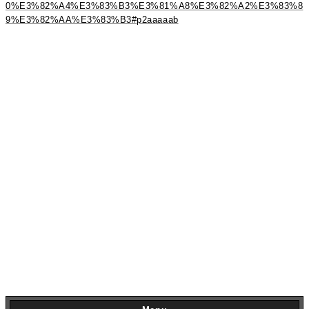
0%E3%82%A4%E3%83%B3%E3%81%A8%E3%82%A2%E3%83%8
9%E3%82%AA%E3%83%B3#p2aaaaab