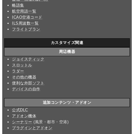
略語集
航空用語一覧
ICAO空港コード
ILS周波数一覧
フライトプラン
カスタマイズ関連
周辺機器
ジョイスティック
スロットル
ラダー
その他の機器
便利な外部ソフト
デバイスの自作
追加コンテンツ・アドオン
公式DLC
アドオン機体
シーナリー
(風景・都市・空港)
プラグインとアドオン