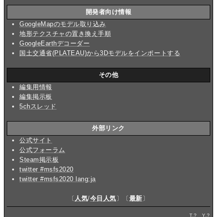
開発者向け情報
GoogleMapのモデル取り込み
地形テクスチャの置き換え手順
GoogleEarthデコーダー
国土交通省(PLATEAU)から3Dモデルをインポートする
その他
編集用情報
編集掲示板
5chスレッド
外部リンク
公式サイト
公式フォーラム
Steam掲示板
twitter #msfs2020
twitter #msfs2020 lang:ja
〔
人気
/
今日人気
〕〔
最新
〕
T.
?
Y.
?