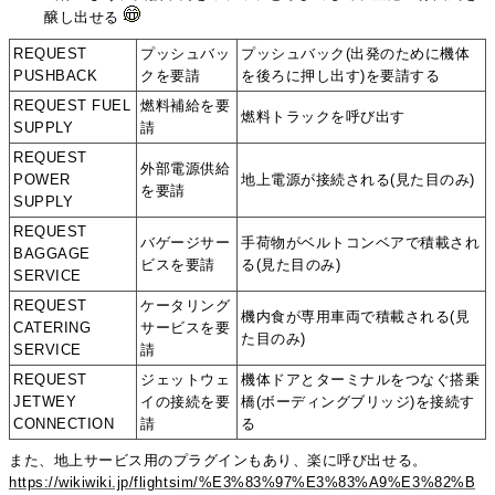
醸し出せる
REQUEST
プッシュバッ
プッシュバック(出発のために機体
PUSHBACK
クを要請
を後ろに押し出す)を要請する
REQUEST FUEL
燃料補給を要
燃料トラックを呼び出す
SUPPLY
請
REQUEST
外部電源供給
POWER
地上電源が接続される(見た目のみ)
を要請
SUPPLY
REQUEST
バゲージサー
手荷物がベルトコンベアで積載され
BAGGAGE
ビスを要請
る(見た目のみ)
SERVICE
REQUEST
ケータリング
機内食が専用車両で積載される(見
CATERING
サービスを要
た目のみ)
SERVICE
請
REQUEST
ジェットウェ
機体ドアとターミナルをつなぐ搭乗
JETWEY
イの接続を要
橋(ボーディングブリッジ)を接続す
CONNECTION
請
る
また、地上サービス用のプラグインもあり、楽に呼び出せる。
https://wikiwiki.jp/flightsim/%E3%83%97%E3%83%A9%E3%82%B