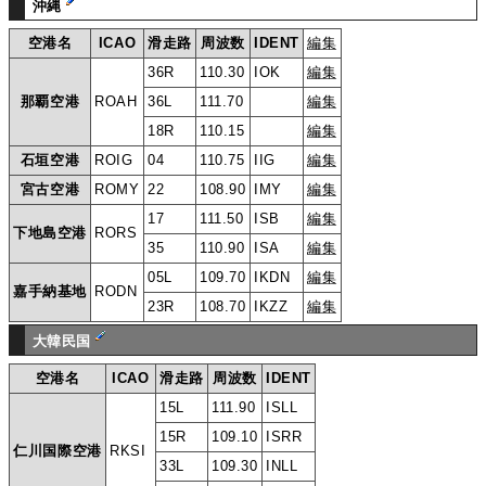
沖縄
空港名
ICAO
滑走路
周波数
IDENT
編集
36R
110.30
IOK
編集
那覇空港
ROAH
36L
111.70
編集
18R
110.15
編集
石垣空港
ROIG
04
110.75
IIG
編集
宮古空港
ROMY
22
108.90
IMY
編集
17
111.50
ISB
編集
下地島空港
RORS
35
110.90
ISA
編集
05L
109.70
IKDN
編集
嘉手納基地
RODN
23R
108.70
IKZZ
編集
大韓民国
空港名
ICAO
滑走路
周波数
IDENT
15L
111.90
ISLL
15R
109.10
ISRR
仁川国際空港
RKSI
33L
109.30
INLL