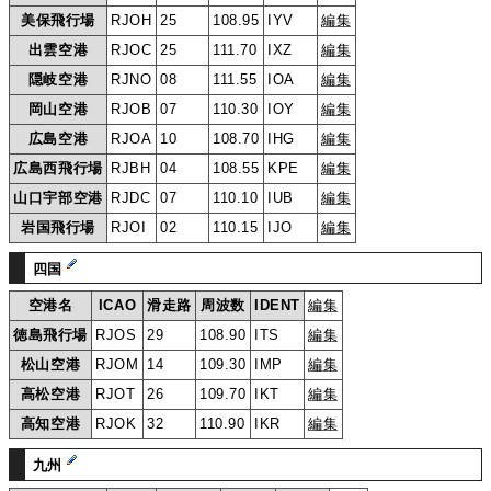
美保飛行場
RJOH
25
108.95
IYV
編集
出雲空港
RJOC
25
111.70
IXZ
編集
隠岐空港
RJNO
08
111.55
IOA
編集
岡山空港
RJOB
07
110.30
IOY
編集
広島空港
RJOA
10
108.70
IHG
編集
広島西飛行場
RJBH
04
108.55
KPE
編集
山口宇部空港
RJDC
07
110.10
IUB
編集
岩国飛行場
RJOI
02
110.15
IJO
編集
四国
空港名
ICAO
滑走路
周波数
IDENT
編集
徳島飛行場
RJOS
29
108.90
ITS
編集
松山空港
RJOM
14
109.30
IMP
編集
高松空港
RJOT
26
109.70
IKT
編集
高知空港
RJOK
32
110.90
IKR
編集
九州