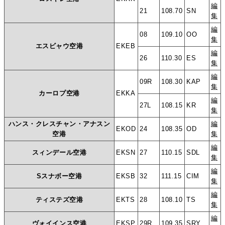
編
21
108.70
SN
集
編
08
109.10
OO
集
エスビャウ空港
EKEB
編
26
110.30
ES
集
編
09R
108.30
KAP
集
カーロプ空港
EKKA
編
27L
108.15
KR
集
ハンス・クレスチャン・アナスン
編
EKOD
24
108.35
OD
空港
集
編
スィンデール空港
EKSN
27
110.15
SDL
集
編
Sスナボー空港
EKSB
32
111.15
CIM
集
編
ティステズ空港
EKTS
28
108.10
TS
集
編
ヴォイインス空港
EKSP
29R
109.35
SRY