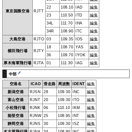
22
108.10
IAD
編集
東京国際空港
RJTT
23
110.50
ITD
編集
34L
111.70
IHA
編集
34R
108.90
ITC
編集
大島空港
RJTO
03
109.35
IOS
編集
18
108.70
YAS
編集
横田飛行場
RJTY
36
109.70
IYOK
編集
厚木海軍飛行場
RJTA
01
111.30
IAG
編集
中部
空港名
ICAO
滑走路
周波数
IDENT
編集
新潟空港
RJSN
28
109.30
INC
編集
富山空港
RJNT
20
109.30
ITO
編集
小松飛行場
RJNK
06
110.10
IKM
編集
能登空港
RJNW
25
108.95
INT
編集
静岡空港
RJNS
30
109.30
ISZ
編集
名古屋飛行場
RJNA
34
108.90
IKC
編集