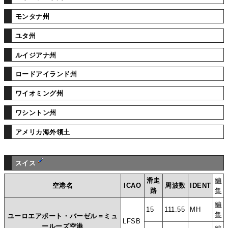
モンタナ州
ユタ州
ルイジアナ州
ロードアイランド州
ワイオミング州
ワシントン州
アメリカ海外領土
スイス
滑走
編
空港名
ICAO
周波数
IDENT
路
集
編
15
111.55
MH
集
ユーロエアポート・バーゼル＝ミュ
LFSB
ールーズ空港