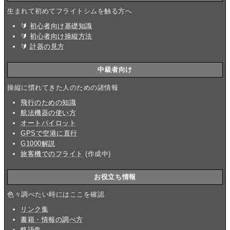
生まれて初めてフライトシムを触る方へ
🔰
初心者向け基礎知識
🔰
初心者向け操縦方法
🔰
計器の見方
中級者向け
操縦に慣れてきた人のための諸情報
飛行のための知識
航法機器の使い方
オートパイロット
GPSで空港に直行
G1000解説
旅客機でのフライト
(作成中)
お役立ち情報
色々調べたい時にはここを確認
リンク集
書籍・情報の調べ方
略語集