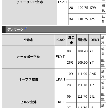
チューリッヒ空港
LSZH
編
28
109.75
IZW
集
編
34
110.75
IZS
集
デンマーク
滑走
編
空港名
ICAO
周波数
IDENT
路
集
編
08L
109.90
AE
集
オールボー空港
EKYT
編
26R
109.90
YT
集
編
10R
111.90
AAR
集
オーフス空港
EKAH
編
28L
111.10
TR
集
編
09
111.70
BIL
集
ビルン空港
EKBI
編
27
111.70
LEL