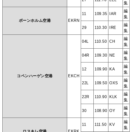
集
編
11
109.35
IAR
集
ボーンホルム空港
EKRN
編
29
110.30
IRE
集
編
04L
110.50
CH
集
編
04R
109.30
NE
集
編
12
109.90
KA
集
コペンハーゲン空港
EKCH
編
22L
109.50
OXS
集
編
22R
110.90
KLK
集
編
30
108.90
OY
集
編
11
111.50
KV
集
ロスキレ空港
EKRK