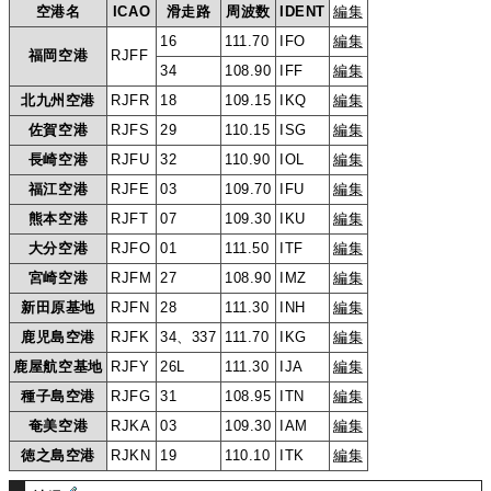
空港名
ICAO
滑走路
周波数
IDENT
編集
16
111.70
IFO
編集
福岡空港
RJFF
34
108.90
IFF
編集
北九州空港
RJFR
18
109.15
IKQ
編集
佐賀空港
RJFS
29
110.15
ISG
編集
長崎空港
RJFU
32
110.90
IOL
編集
福江空港
RJFE
03
109.70
IFU
編集
熊本空港
RJFT
07
109.30
IKU
編集
大分空港
RJFO
01
111.50
ITF
編集
宮崎空港
RJFM
27
108.90
IMZ
編集
新田原基地
RJFN
28
111.30
INH
編集
鹿児島空港
RJFK
34、337
111.70
IKG
編集
鹿屋航空基地
RJFY
26L
111.30
IJA
編集
種子島空港
RJFG
31
108.95
ITN
編集
奄美空港
RJKA
03
109.30
IAM
編集
徳之島空港
RJKN
19
110.10
ITK
編集