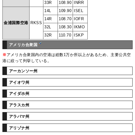
33R
108.90
INRR
14L
109.90
ISEL
14R
108.70
IOFR
金浦国際空港
RKSS
32L
108.30
IKMO
32R
110.70
ISKP
アメリカ合衆国
※
アメリカ合衆国内の空港は総数1万か所以上があるため、主要公共空
港に絞って列挙している。
アーカンソー州
アイオワ州
アイダホ州
アラスカ州
アラバマ州
アリゾナ州