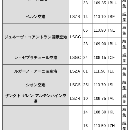
編
33
109.35
IBLU
集
編
ベルン空港
LSZB
14
110.10
IBE
集
編
05
110.90
INE
集
ジュネーヴ・コアントラン国際空港
LSGG
編
23
109.90
IBLU
集
編
レ・ゼプラチュール空港
LSGC
24
108.15
ICF
集
編
ルガーノ・アーニョ空港
LSZA
01
111.50
ILU
集
編
シオン空港
LSGS
25L
110.70
ISI
集
ザンクト ガレン アルテンハイン空
編
LSZR
10
108.75
IAL
港
集
編
14
108.30
IKL
集
編
16
110.50
IZH
集