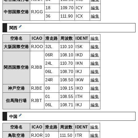
18
109.70
ICY
編集
中部国際空港
RJGG
36
111.90
ICX
編集
関西
空港名
ICAO
滑走路
周波数
IDENT
編集
大阪国際空港
RJOO
32L
110.10
ISK
編集
06R
108.10
IKD
編集
24L
110.70
IKN
編集
関西国際空港
RJBB
06L
108.70
IKJ
編集
24R
108.50
IKW
編集
神戸空港
RJBE
09
109.15
IKO
編集
01
108.55
ITH
編集
但馬飛行場
RJBT
06L
108.71
IKJ
編集
中国
空港名
ICAO
滑走路
周波数
IDENT
編集
鳥取空港
RJOR
10
111.50
ITR
編集