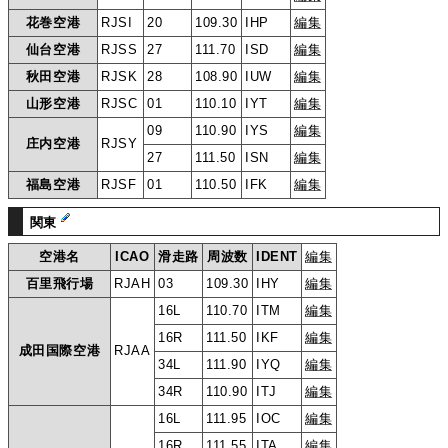
花巻空港
RJSI
20
109.30
IHP
編集
仙台空港
RJSS
27
111.70
ISD
編集
秋田空港
RJSK
28
108.90
IUW
編集
山形空港
RJSC
01
110.10
IYT
編集
09
110.90
IYS
編集
庄内空港
RJSY
27
111.50
ISN
編集
福島空港
RJSF
01
110.50
IFK
編集
関東
空港名
ICAO
滑走路
周波数
IDENT
編集
百里飛行場
RJAH
03
109.30
IHY
編集
16L
110.70
ITM
編集
16R
111.50
IKF
編集
成田国際空港
RJAA
34L
111.90
IYQ
編集
34R
110.90
ITJ
編集
16L
111.95
IOC
編集
16R
111.55
ITA
編集