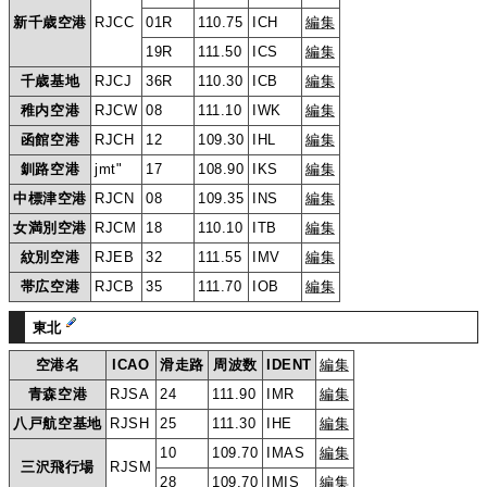
新千歳空港
RJCC
01R
110.75
ICH
編集
19R
111.50
ICS
編集
千歳基地
RJCJ
36R
110.30
ICB
編集
稚内空港
RJCW
08
111.10
IWK
編集
函館空港
RJCH
12
109.30
IHL
編集
釧路空港
jmt"
17
108.90
IKS
編集
中標津空港
RJCN
08
109.35
INS
編集
女満別空港
RJCM
18
110.10
ITB
編集
紋別空港
RJEB
32
111.55
IMV
編集
帯広空港
RJCB
35
111.70
IOB
編集
東北
空港名
ICAO
滑走路
周波数
IDENT
編集
青森空港
RJSA
24
111.90
IMR
編集
八戸航空基地
RJSH
25
111.30
IHE
編集
10
109.70
IMAS
編集
三沢飛行場
RJSM
28
109.70
IMIS
編集