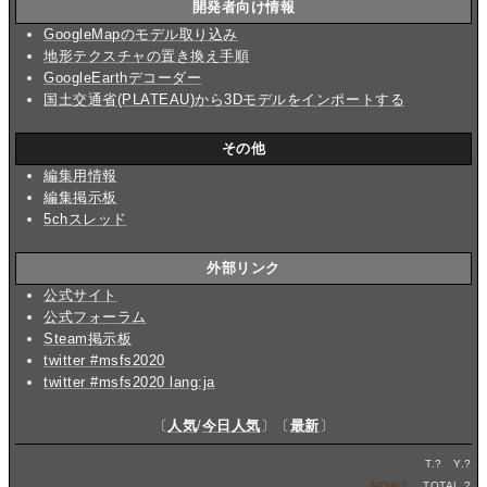
開発者向け情報
GoogleMapのモデル取り込み
地形テクスチャの置き換え手順
GoogleEarthデコーダー
国土交通省(PLATEAU)から3Dモデルをインポートする
その他
編集用情報
編集掲示板
5chスレッド
外部リンク
公式サイト
公式フォーラム
Steam掲示板
twitter #msfs2020
twitter #msfs2020 lang:ja
〔
人気
/
今日人気
〕〔
最新
〕
T.
?
Y.
?
NOW.
?
TOTAL.
?