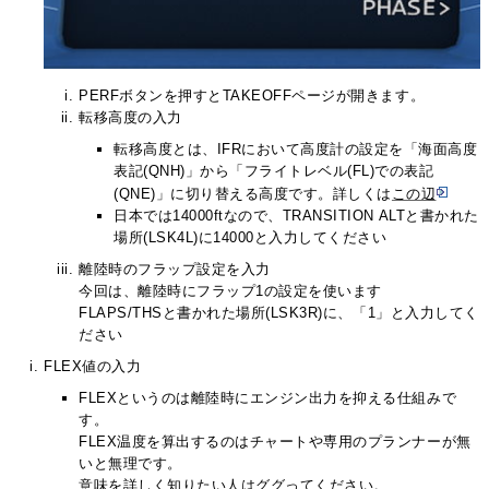
PERFボタンを押すとTAKEOFFページが開きます。
転移高度の入力
転移高度とは、IFRにおいて高度計の設定を「海面高度
表記(QNH)」から「フライトレベル(FL)での表記
(QNE)」に切り替える高度です。詳しくは
この辺
日本では14000ftなので、TRANSITION ALTと書かれた
場所(LSK4L)に14000と入力してください
離陸時のフラップ設定を入力
今回は、離陸時にフラップ1の設定を使います
FLAPS/THSと書かれた場所(LSK3R)に、「1」と入力してく
ださい
FLEX値の入力
FLEXというのは離陸時にエンジン出力を抑える仕組みで
す。
FLEX温度を算出するのはチャートや専用のプランナーが無
いと無理です。
意味を詳しく知りたい人はググってください。