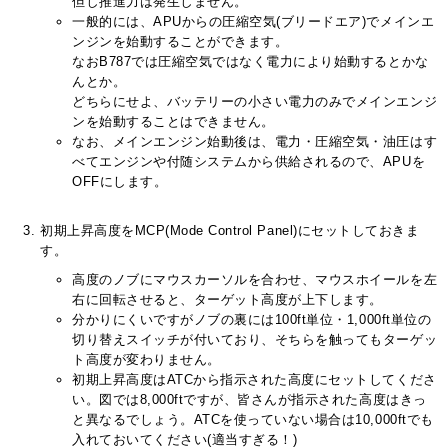
但し推進力は発生しません。
一般的には、APUからの圧縮空気(ブリードエア)でメインエ
ンジンを始動することができます。
なおB787では圧縮空気ではなく電力により始動するとかな
んとか。
どちらにせよ、バッテリーの小さい電力のみでメインエンジ
ンを始動することはできません。
なお、メインエンジン始動後は、電力・圧縮空気・油圧はす
べてエンジンや付随システムから供給されるので、APUを
OFFにします。
初期上昇高度をMCP(Mode Control Panel)にセットしておきま
す。
高度のノブにマウスカーソルを合わせ、マウスホイールを左
右に回転させると、ターゲット高度が上下します。
分かりにくいですがノブの裏には100ft単位・1,000ft単位の
切り替えスイッチが付いており、そちらを触ってもターゲッ
ト高度が変わりません。
初期上昇高度はATCから指示された高度にセットしてくださ
い。図では8,000ftですが、皆さんが指示された高度はきっ
と異なるでしょう。ATCを使っていない場合は10,000ftでも
入れておいてください(適当すぎる！)