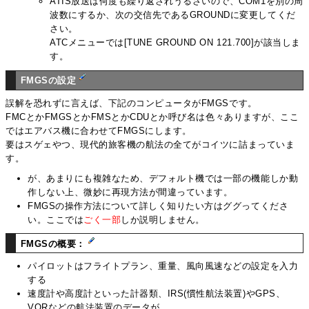
ATIS放送は何度も繰り返されうるさいので、COM1を別の周
波数にするか、次の交信先であるGROUNDに変更してくだ
さい。
ATCメニューでは[TUNE GROUND ON 121.700]が該当しま
す。
FMGSの設定
誤解を恐れずに言えば、下記のコンピュータがFMGSです。
FMCとかFMGSとかFMSとかCDUとか呼び名は色々ありますが、ここ
ではエアバス機に合わせてFMGSにします。
要はスゲェやつ、現代的旅客機の航法の全てがコイツに詰まっていま
す。
が、あまりにも複雑なため、デフォルト機では一部の機能しか動
作しない上、微妙に再現方法が間違っています。
FMGSの操作方法について詳しく知りたい方はググってくださ
い。ここでは
ごく一部
しか説明しません。
FMGSの概要：
パイロットはフライトプラン、重量、風向風速などの設定を入力
する
速度計や高度計といった計器類、IRS(慣性航法装置)やGPS、
VORなどの航法装置のデータが