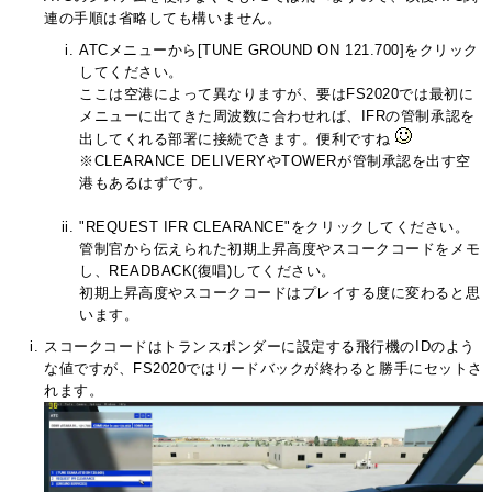
連の手順は省略しても構いません。
ATCメニューから[TUNE GROUND ON 121.700]をクリック
してください。
ここは空港によって異なりますが、要はFS2020では最初に
メニューに出てきた周波数に合わせれば、IFRの管制承認を
出してくれる部署に接続できます。便利ですね
※CLEARANCE DELIVERYやTOWERが管制承認を出す空
港もあるはずです。
"REQUEST IFR CLEARANCE"をクリックしてください。
管制官から伝えられた初期上昇高度やスコークコードをメモ
し、READBACK(復唱)してください。
初期上昇高度やスコークコードはプレイする度に変わると思
います。
スコークコードはトランスポンダーに設定する飛行機のIDのよう
な値ですが、FS2020ではリードバックが終わると勝手にセットさ
れます。