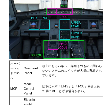
オーバ
頭上にあるパネル。操縦そのものに関わら
ーヘッ
Overhead
ないシステムのスイッチが大量に配置され
ドパネ
Panel
ています。
ル
Mode
以下に示す「EFIS」と「FCU」をまとめ
MCP
Control
て単にMCPと呼ぶ場合が多い。
Panel
Electric
Flight