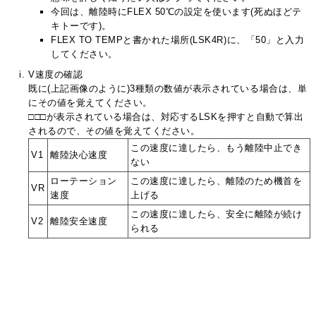
今回は、離陸時にFLEX 50℃の設定を使います(死ぬほどテ
キトーです)。
FLEX TO TEMPと書かれた場所(LSK4R)に、「50」と入力
してください。
V速度の確認
既に(上記画像のように)3種類の数値が表示されている場合は、単
にその値を覚えてください。
□□□が表示されている場合は、対応するLSKを押すと自動で算出
されるので、その値を覚えてください。
この速度に達したら、もう離陸中止でき
V1
離陸決心速度
ない
ローテーション
この速度に達したら、離陸のため機首を
VR
速度
上げる
この速度に達したら、安全に離陸が続け
V2
離陸安全速度
られる