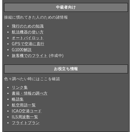
中級者向け
操縦に慣れてきた人のための諸情報
飛行のための知識
航法機器の使い方
オートパイロット
GPSで空港に直行
G1000解説
旅客機でのフライト
(作成中)
お役立ち情報
色々調べたい時にはここを確認
リンク集
書籍・情報の調べ方
略語集
航空用語一覧
ICAO空港コード
ILS周波数一覧
フライトプラン