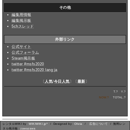
その他
編集用情報
編集掲示板
5chスレッド
外部リンク
公式サイト
公式フォーラム
Steam掲示板
twitter #msfs2020
twitter #msfs2020 lang:ja
〔
人気
/
今日人気
〕〔
最新
〕
T.
?
Y.
?
NOW.
?
TOTAL.
?
レンタルWIKI by
WIKIWIKI.jp*
/ Designed by
Olivia
/
広告について
/ 無料レン
タル掲示板
zawazawa