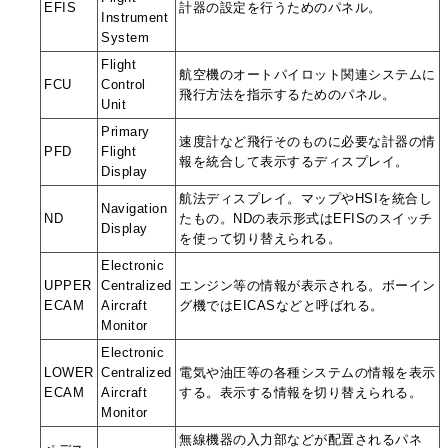
EFIS
計器の設定を行うためのパネル。
Instrument
System
Flight
航空機のオートパイロット関連システムに
FCU
Control
飛行方法を指示するためのパネル。
Unit
Primary
速度計など飛行そのものに必要な計器の情
PFD
Flight
報を統合して表示するディスプレイ。
Display
航法ディスプレイ。マップやHSIを統合し
Navigation
ND
たもの。NDの表示形式はEFISのスイッチ
Display
を使って切り替えられる。
Electronic
UPPER
Centralized
エンジン等の情報が表示される。ボーイン
ECAM
Aircraft
グ機ではEICASなどと呼ばれる。
Monitor
Electronic
LOWER
Centralized
電気や油圧等の各種システムの情報を表示
ECAM
Aircraft
する。表示する情報を切り替えられる。
Monitor
無線機器の入力部などが配置されるパネ