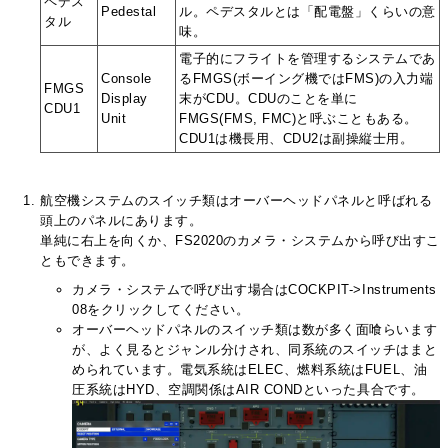
ペデス
Pedestal
ル。ペデスタルとは「配電盤」くらいの意
タル
味。
電子的にフライトを管理するシステムであ
Console
るFMGS(ボーイング機ではFMS)の入力端
FMGS
Display
末がCDU。CDUのことを単に
CDU1
Unit
FMGS(FMS, FMC)と呼ぶこともある。
CDU1は機長用、CDU2は副操縦士用。
航空機システムのスイッチ類はオーバーヘッドパネルと呼ばれる
頭上のパネルにあります。
単純に右上を向くか、FS2020のカメラ・システムから呼び出すこ
ともできます。
カメラ・システムで呼び出す場合はCOCKPIT->Instruments
08をクリックしてください。
オーバーヘッドパネルのスイッチ類は数が多く面喰らいます
が、よく見るとジャンル分けされ、同系統のスイッチはまと
められています。電気系統はELEC、燃料系統はFUEL、油
圧系統はHYD、空調関係はAIR CONDといった具合です。