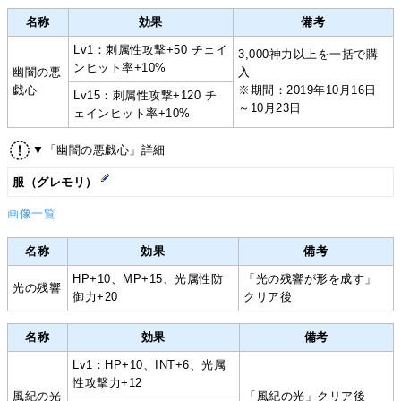
名称
効果
備考
Lv1：刺属性攻撃+50 チェイ
3,000神力以上を一括で購
ンヒット率+10%
幽闇の悪
入
戯心
※期間：2019年10月16日
Lv15：刺属性攻撃+120 チ
～10月23日
ェインヒット率+10%
▼「幽闇の悪戯心」詳細
服（グレモリ）
画像一覧
名称
効果
備考
HP+10、MP+15、光属性防
「光の残響が形を成す」
光の残響
御力+20
クリア後
名称
効果
備考
Lv1：HP+10、INT+6、光属
性攻撃力+12
風紀の光
「風紀の光」クリア後