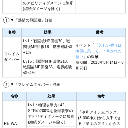
のアビリティダメージに加算
(継続ダメージを除く)
▼「熱情の戦闘服」詳細
名称
効果
備考
Lv1：戦闘後HP回復70、戦
イベント「
「芳しい香りは
闘後MP回復18、塔界経験値
海風に乗って」：暴かれた
+1%
フレイム
願い
」の報酬
ダイバー
Lv15：戦闘後HP回復210、
※期間：2018年8月14日～8
戦闘後MP回復35、塔界経験
月28日
値+4%
▼「フレイムダイバー」詳細
名称
効果
備考
Lv1：物理攻撃力+42、
STRの200%を物理攻撃の
「令和アイテムパック」
アビリティダメージに加算
(3,000神力)から入手でき
(継続ダメージを除く)
REIWA
る「黎明の欠片」からの