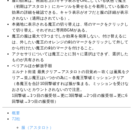
服の効果は、画面右上のキャラ表示をONにしている状態で魔王
（初期はアスタロト）にカーソルを乗せると今着用している服の
効果の詳細を確認できる。キャラ表示がオフだと服の詳細が表示
されない（適用はされている）。
本拠地に表示される魔王の切り替えは、塔のマークをクリックし
て切り替え。それぞれに専用BGMがある。
魔王の服は最大で3つまでしか効果を発揮しない。付け替えるに
は、外したい魔王のオレンジの剣のマークをクリックして外して
から付けたい魔王の剣のマークを付けること。
アクセサリについては魔王ごとに別々に選択はできず、選択した
ものが共有される
ベリアルほか解放手順
エルナト街道 最奥クリア→アスタロトの目覚め～吹くは薫風をク
リア→並ぶ魔王はいつかの為に～各魔王撃破ミッションクリア
（各魔王を合計10回撃破すれば服が集まる。ミッションを受けな
おさないとカウントされないので注意。
1回撃破→1つ目の服受領→更に3回撃破→2つ目の服受領→更に6
回撃破→3つ目の服受領）
概要
72柱
服（アスタロト）