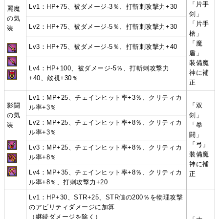
「片手
Lv1：HP+75、被ダメージ-3％、打斬刺攻撃力+30
麗魔
剣」
の気
「片手
Lv2：HP+75、被ダメージ-5％、打斬刺攻撃力+30
装
槍」
「魔
Lv3：HP+75、被ダメージ-5％、打斬刺攻撃力+40
盾」
装備魔
Lv4：HP+100、被ダメージ-5％、打斬刺攻撃力
神に補
+40、敵視+30％
正
Lv1：MP+25、チェインヒット率+3％、クリティカ
影闘
「双
ル率+3％
の気
剣」
Lv2：MP+25、チェインヒット率+8％、クリティカ
装
「拳
ル率+3％
闘」
「弓」
Lv3：MP+25、チェインヒット率+8％、クリティカ
装備魔
ル率+8％
神に補
Lv4：MP+35、チェインヒット率+8％、クリティカ
正
ル率+8％、打刺攻撃力+20
Lv1：HP+30、STR+25、STR値の200％を物理攻撃
のアビリティダメージに加算
（継続ダメージを除く）