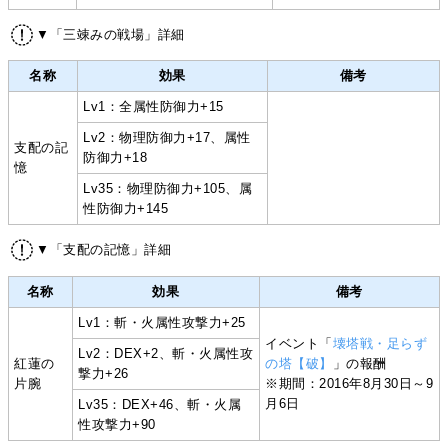
▼「三竦みの戦場」詳細
名称
効果
備考
Lv1：全属性防御力+15
Lv2：物理防御力+17、属性
支配の記
防御力+18
憶
Lv35：物理防御力+105、属
性防御力+145
▼「支配の記憶」詳細
名称
効果
備考
Lv1：斬・火属性攻撃力+25
イベント「
壊塔戦・足らず
Lv2：DEX+2、斬・火属性攻
紅蓮の
の塔【破】
」の報酬
撃力+26
片腕
※期間：2016年8月30日～9
月6日
Lv35：DEX+46、斬・火属
性攻撃力+90