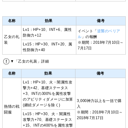
名称
効果
備考
Lv1：HP+10、INT+6、属性
イベント「
逆襲のベリア
防御力+12
乙女の礼
ル
」の報酬
装
※期間：2018年7月10日～
Lv15：HP+30、INT+20、属
7月17日
性防御力+40
▼「乙女の礼装」詳細
名称
効果
備考
Lv1：HP+10、火・闇属性攻
撃力+42、基礎ステータス
+3、INTの300%を属性攻撃
のアビリティダメージに加算
3,000神力以上を一括で購
(継続ダメージを除く)
熱情の戦
入
闘服
※期間：2018年7月10日～
Lv15：HP+30、火・闇属性
2018年7月17日
攻撃力+70、基礎ステータス
+15、INTの400%を属性攻撃