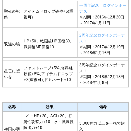
一周年記念 ログインボー
聖夜の祝
アイテムドロップ確率+5(重
ナス
祭
複可)
※期間：2016年12月20日
～2017年1月11日
2周年記念ログインボーナ
HP+50、戦闘後HP回復50、
ス！
双過の暁
戦闘後MP回復10
※期間：2017年12月19日
～2018年1月16日
3周年記念ログインボーナ
ファストムーブ+5%,塔界経
星芒に想
ス！
験値+5%,アイテムドロップ
いを
※期間：2018年12月18日
+3(重複可),ドミネート+10
～2018年1月8日
名称
効果
備考
Lv1：HP+20、AGI+20、打
属性攻撃力+10、水・風属性
3,000神力以上を一括で購
防御力+10
梅雨の羽
入