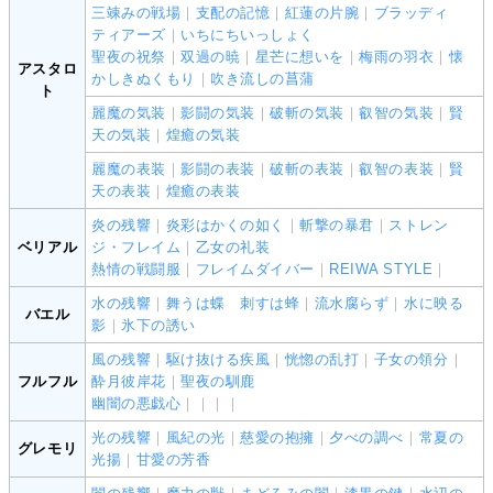
三竦みの戦場
｜
支配の記憶
｜
紅蓮の片腕
｜
ブラッディ
ティアーズ
｜
いちにちいっしょく
聖夜の祝祭
｜
双過の暁
｜
星芒に想いを
｜
梅雨の羽衣
｜
懐
アスタロ
かしきぬくもり
｜
吹き流しの菖蒲
ト
麗魔の気装
｜
影闘の気装
｜
破斬の気装
｜
叡智の気装
｜
賢
天の気装
｜
煌癒の気装
麗魔の表装
｜
影闘の表装
｜
破斬の表装
｜
叡智の表装
｜
賢
天の表装
｜
煌癒の表装
炎の残響
｜
炎彩はかくの如く
｜
斬撃の暴君
｜
ストレン
ベリアル
ジ・フレイム
｜
乙女の礼装
熱情の戦闘服
｜
フレイムダイバー
｜
REIWA STYLE
｜
水の残響
｜
舞うは蝶 刺すは蜂
｜
流水腐らず
｜
水に映る
バエル
影
｜
氷下の誘い
風の残響
｜
駆け抜ける疾風
｜
恍惚の乱打
｜
子女の領分
｜
フルフル
酔月彼岸花
｜
聖夜の馴鹿
幽闇の悪戯心
｜
｜
｜
｜
光の残響
｜
風紀の光
｜
慈愛の抱擁
｜
夕べの調べ
｜
常夏の
グレモリ
光揚
｜
甘愛の芳香