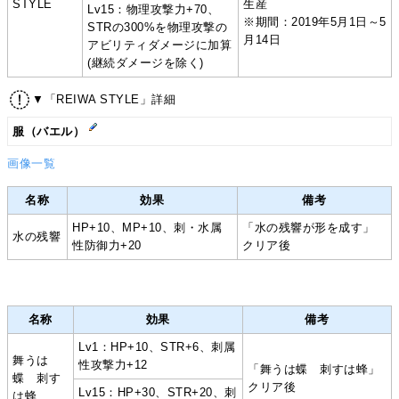
STYLE
生産
Lv15：物理攻撃力+70、
※期間：2019年5月1日～5
STRの300%を物理攻撃の
月14日
アビリティダメージに加算
(継続ダメージを除く)
▼「REIWA STYLE」詳細
服（バエル）
画像一覧
名称
効果
備考
HP+10、MP+10、刺・水属
「水の残響が形を成す」
水の残響
性防御力+20
クリア後
名称
効果
備考
Lv1：HP+10、STR+6、刺属
舞うは
性攻撃力+12
「舞うは蝶 刺すは蜂」
蝶 刺す
クリア後
Lv15：HP+30、STR+20、刺
は蜂