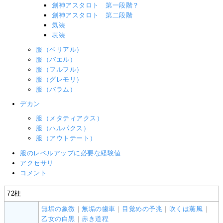
創神アスタロト 第一段階？
創神アスタロト 第二段階
気装
表装
服（ベリアル）
服（バエル）
服（フルフル）
服（グレモリ）
服（バラム）
デカン
服（メタティアクス）
服（ハルパクス）
服（アウトテート）
服のレベルアップに必要な経験値
アクセサリ
コメント
72柱
無垢の象徴
｜
無垢の歯車
｜
目覚めの予兆
｜
吹くは薫風
｜
乙女の白黒
｜
赤き道程