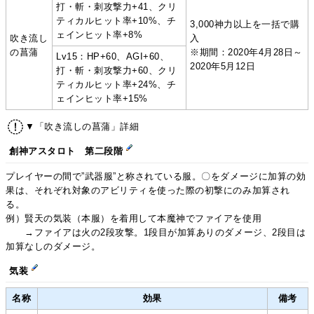
打・斬・刺攻撃力+41、クリ
ティカルヒット率+10%、チ
3,000神力以上を一括で購
ェインヒット率+8%
吹き流し
入
の菖蒲
※期間：2020年4月28日～
Lv15：HP+60、AGI+60、
2020年5月12日
打・斬・刺攻撃力+60、クリ
ティカルヒット率+24%、チ
ェインヒット率+15%
▼「吹き流しの菖蒲」詳細
創神アスタロト 第二段階
プレイヤーの間で”武器服”と称されている服。〇をダメージに加算の効
果は、それぞれ対象のアビリティを使った際の初撃にのみ加算され
る。
例）賢天の気装（本服）を着用して本魔神でファイアを使用
→ファイアは火の2段攻撃。1段目が加算ありのダメージ、2段目は
加算なしのダメージ。
気装
名称
効果
備考