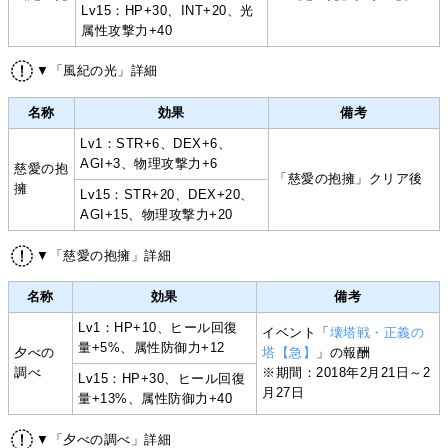
Lv15：HP+30、INT+20、光
属性攻撃力+40
▼「風紀の光」詳細
名称
効果
備考
Lv1：STR+6、DEX+6、
AGI+3、物理攻撃力+6
慈愛の抱
「慈愛の抱擁」クリア後
擁
Lv15：STR+20、DEX+20、
AGI+15、物理攻撃力+20
▼「慈愛の抱擁」詳細
名称
効果
備考
Lv1：HP+10、ヒール回復
イベント「
壊塔戦・正義の
量+5%、属性防御力+12
夕べの
塔【急】
」の報酬
調べ
※期間：2018年2月21日～2
Lv15：HP+30、ヒール回復
月27日
量+13%、属性防御力+40
▼「夕べの調べ」詳細