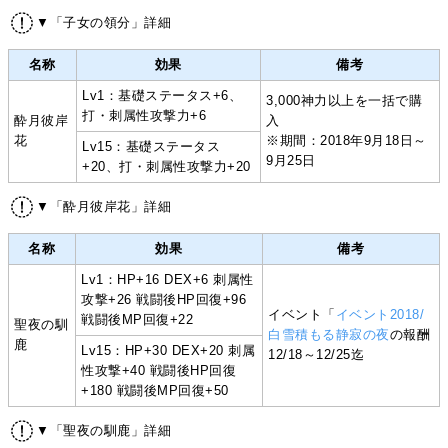
▼「子女の領分」詳細
名称
効果
備考
Lv1：基礎ステータス+6、
3,000神力以上を一括で購
打・刺属性攻撃力+6
酔月彼岸
入
花
※期間：2018年9月18日～
Lv15：基礎ステータス
9月25日
+20、打・刺属性攻撃力+20
▼「酔月彼岸花」詳細
名称
効果
備考
Lv1：HP+16 DEX+6 刺属性
攻撃+26 戦闘後HP回復+96
イベント「
イベント2018/
戦闘後MP回復+22
聖夜の馴
白雪積もる静寂の夜
の報酬
鹿
Lv15：HP+30 DEX+20 刺属
12/18～12/25迄
性攻撃+40 戦闘後HP回復
+180 戦闘後MP回復+50
▼「聖夜の馴鹿」詳細