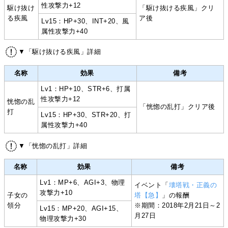
性攻撃力+12
駆け抜け
「駆け抜ける疾風」クリ
る疾風
ア後
Lv15：HP+30、INT+20、風
属性攻撃力+40
▼「駆け抜ける疾風」詳細
名称
効果
備考
Lv1：HP+10、STR+6、打属
性攻撃力+12
恍惚の乱
「恍惚の乱打」クリア後
打
Lv15：HP+30、STR+20、打
属性攻撃力+40
▼「恍惚の乱打」詳細
名称
効果
備考
Lv1：MP+6、AGI+3、物理
イベント「
壊塔戦・正義の
攻撃力+10
子女の
塔【急】
」の報酬
領分
※期間：2018年2月21日～2
Lv15：MP+20、AGI+15、
月27日
物理攻撃力+30