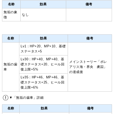
名称
効果
備考
無垢の象
なし
徴
名称
効果
備考
Lv1：HP+20、MP+10、基礎
ステータス+5
Lv30：HP+40、MP+40、基
メインストーリー「ボレ
無垢の歯
礎ステータス+20、ヒール回
アリス海・界央 虜囚」
車
復上限+5%
の達成後
Lv35：HP+46、MP+46、基
礎ステータス+25、ヒール回
復上限+6%
▼「無垢の歯車」詳細
名称
効果
備考