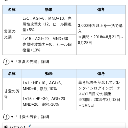
名称
効果
備考
Lv1：AGI+6、MND+10、光
属性攻撃力+12、ヒール回復
3,000神力以上を一括で購
量+5%
常夏の
入
光揚
※期間：2018年8月21日～
Lv15：AGI+20、MND+30、
8月28日
光属性攻撃力+40、ヒール回
復量+13%
▼「常夏の光揚」詳細
名称
効果
備考
黒き祝祭を記念してバレ
Lv1：HP+10、AGI+6、
ンタインログインボーナ
MND+6、敵視-10%
甘愛の芳
スの1日目での報酬
香
Lv15：HP+30、AGI+20、
※期間：2019年2月12日
MND+20、敵視-10%
～3月5日
▼「甘愛の芳香」詳細
服（バラム）