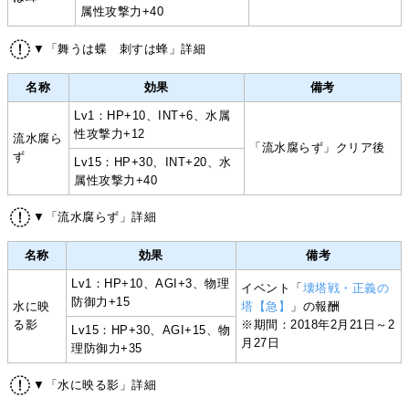
属性攻撃力+40
▼「舞うは蝶 刺すは蜂」詳細
名称
効果
備考
Lv1：HP+10、INT+6、水属
性攻撃力+12
流水腐ら
「流水腐らず」クリア後
ず
Lv15：HP+30、INT+20、水
属性攻撃力+40
▼「流水腐らず」詳細
名称
効果
備考
Lv1：HP+10、AGI+3、物理
イベント「
壊塔戦・正義の
防御力+15
水に映
塔【急】
」の報酬
る影
※期間：2018年2月21日～2
Lv15：HP+30、AGI+15、物
月27日
理防御力+35
▼「水に映る影」詳細