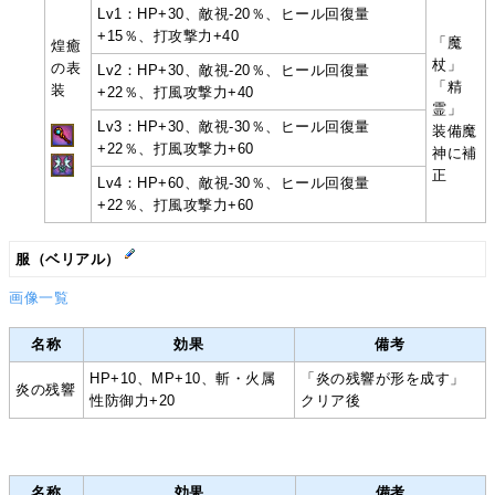
Lv1：HP+30、敵視-20％、ヒール回復量
+15％、打攻撃力+40
「魔
煌癒
杖」
の表
Lv2：HP+30、敵視-20％、ヒール回復量
「精
装
+22％、打風攻撃力+40
霊」
Lv3：HP+30、敵視-30％、ヒール回復量
装備魔
+22％、打風攻撃力+60
神に補
正
Lv4：HP+60、敵視-30％、ヒール回復量
+22％、打風攻撃力+60
服（ベリアル）
画像一覧
名称
効果
備考
HP+10、MP+10、斬・火属
「炎の残響が形を成す」
炎の残響
性防御力+20
クリア後
名称
効果
備考