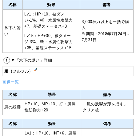
名称
効果
備考
Lv1：HP+10、被ダメー
ジ-1%、斬・水属性攻撃力
3,000神力以上を一括で購
+7、基礎ステータス+3
氷下の誘
入
い
※期間：2018年7月24日～
Lv15：HP+30、被ダメー
7月31日
ジ-3%、斬・水属性攻撃力
+35、基礎ステータス+15
▼「氷下の誘い」詳細
服（フルフル）
画像一覧
名称
効果
備考
HP+10、MP+10、打・風属
「風の残響が形を成す」
風の残響
性防御力+20
クリア後
名称
効果
備考
Lv1：HP+10、INT+6、風属