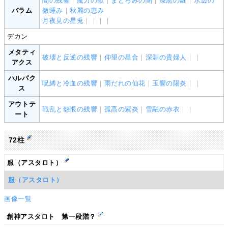
闇の残響
｜
魔力の獣
｜
まどろみの闇
｜
漆黒の鍵
｜
水辺の
バラム
微睡み
｜
秋麗の恵み
月夜見の星兎
｜
｜
｜
｜
デカン
メタティ
破壊と反逆の残響
｜
仰望の星合
｜
深淵の貴婦人
｜
｜
アクス
ハルパク
呪縛と冷血の残響
｜
雨だれの仙花
｜
玉響の陽炎
｜
｜
ス
アウトテ
戦乱と怨恨の残響
｜
孤高の紫炎
｜
雪融の赤衣
｜
｜
ート
72柱
服（アスタロト）
服（アスタロト）
画像一覧
創神アスタロト 第一段階？