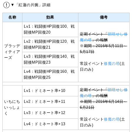
▼「紅蓮の片腕」詳細
名称
効果
備考
Lv1：戦闘後HP回復100、戦
闘後MP回復20
定期イベント「
顕現せし修
魔の塔
」の報酬
Lv2：戦闘後HP回復120、戦
ブラッデ
※
期間：2016年5月11日～
闘後MP回復21
ィティア
5月17日
Lv3：戦闘後HP回復140、戦
ーズ
闘後MP回復23
常設イベント
修魔の塔
(土
日のみ)
Lv4：戦闘後HP回復160、戦
闘後MP回復25
定期イベント「
顕現せし修
Lv1：ドミネート率+10
魔の塔
」の報酬
いちにち
Lv2：ドミネート率+11
※期間：2016年6月14日～
いっしょ
6月21日
Lv3：ドミネート率+12
く
常設イベント
修魔の塔
(土
Lv4：ドミネート率+13
日のみ)