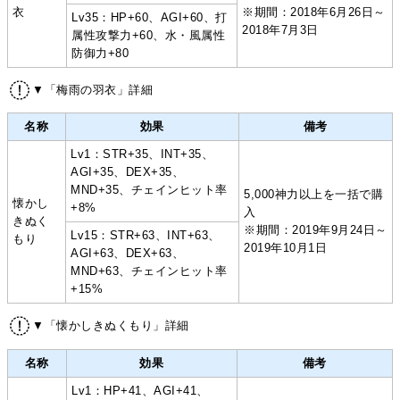
衣
※期間：2018年6月26日～
Lv35：HP+60、AGI+60、打
2018年7月3日
属性攻撃力+60、水・風属性
防御力+80
▼「梅雨の羽衣」詳細
名称
効果
備考
Lv1：STR+35、INT+35、
AGI+35、DEX+35、
MND+35、チェインヒット率
5,000神力以上を一括で購
懐かし
+8%
入
きぬく
※期間：2019年9月24日～
Lv15：STR+63、INT+63、
もり
2019年10月1日
AGI+63、DEX+63、
MND+63、チェインヒット率
+15%
▼「懐かしきぬくもり」詳細
名称
効果
備考
Lv1：HP+41、AGI+41、