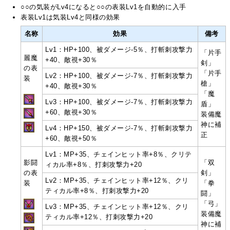
○○の気装がLv4になると○○の表装Lv1を自動的に入手
表装Lv1は気装Lv4と同様の効果
名称
効果
備考
Lv1：HP+100、被ダメージ-5％、打斬刺攻撃力
「片手
麗魔
+40、敵視+30％
剣」
の表
「片手
Lv2：HP+100、被ダメージ-7％、打斬刺攻撃力
装
槍」
+40、敵視+30％
「魔
Lv3：HP+100、被ダメージ-7％、打斬刺攻撃力
盾」
+60、敵視+30％
装備魔
神に補
Lv4：HP+150、被ダメージ-7％、打斬刺攻撃力
正
+60、敵視+50％
Lv1：MP+35、チェインヒット率+8％、クリテ
影闘
「双
ィカル率+8％、打刺攻撃力+20
の表
剣」
Lv2：MP+35、チェインヒット率+12％、クリ
装
「拳
ティカル率+8％、打刺攻撃力+20
闘」
「弓」
Lv3：MP+35、チェインヒット率+12％、クリ
装備魔
ティカル率+12％、打刺攻撃力+20
神に補