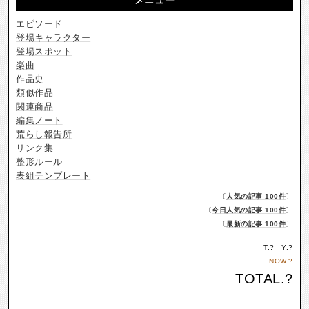
エピソード
登場キャラクター
登場スポット
楽曲
作品史
類似作品
関連商品
編集ノート
荒らし報告所
リンク集
整形ルール
表組テンプレート
〔
人気の記事 100件
〕
〔
今日人気の記事 100件
〕
〔
最新の記事 100件
〕
T.
?
Y.
?
NOW.
?
TOTAL.
?