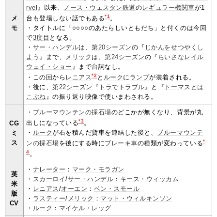
rvel
』以来、
ノース・ウェスタン鉄道
の
レ
ギ
ュ
ラ
ー
機
関
車
が1
*1
メ
台も登場しない話でもある
。
モ
・タイトルに「○○○○のあたらしいともだち」と付くのは今回
で
3
度目
となる。
・
サー・ハンデル
は、
第20シーズン
の『
じかんをせつやくし
よう
』まで、
メリック
は、
第24シーズン
の『
ちいさなレイル
ウェイ・ショー
』まで台詞なし。
*2
・この回から
レニアス
と
ルーク
に
ランプ
が装着される。
・後に、
第22シーズン
『
トラでトラブル
』と『
トーマスとは
こぶね
』の振り返り映像で使いまわされる。
・
ブルーマウンテンの採石場
のどこかが無くなり、背景が丸
*3
出しになっている
。
CG
・
ルーク
が石を積んだ貨車を連結した後と、
ブルーマウンテ
ミ
*
ス
ンの採石場
を後にする時に
ブレーキ車
の種類が変わっている
4
。
・
ナレーター
：
マーク・モラガン
英
・
スカーロイ
/
サー・ハンデル
：
キース・ウィッカム
米
・
レニアス
/
オーエン
：
ベン・スモール
版
・
ラスティー
/
メリック
：
マット・ウィルキンソン
CV
・
ルーク
：
マイケル・レッグ