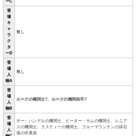
ーC
登
場
キ
ャ
無し
ラ
ク
タ
ーD
登
場
無し
人
物A
登
場
ルークの機関士
?
、
ルークの機関助手
?
人
物B
登
サー・ハンデルの機関士
、
ピーター・サムの機関士
、
レニア
場
スの機関士
、
ラスティーの機関士
、
ブルーマウンテンの採石
人
場の作業員
物C