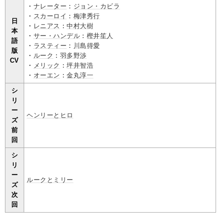
・
ナレーター
：
ジョン・カビラ
・
スカーロイ
：
梅津秀行
日
・
レニアス
：
中村大樹
本
・
サー・ハンデル
：
樫井笙人
語
・
ラスティー
：
川島得愛
版
・
ルーク
：
羽多野渉
CV
・
メリック
：
坪井智浩
・
オーエン
：
金丸淳一
シ
リ
ー
ヘンリーとヒロ
ズ
前
回
シ
リ
ー
ルークとミリー
ズ
次
回