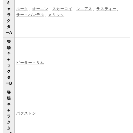
キ
ャ
ルーク
、
オーエン
、
スカーロイ
、
レニアス
、
ラスティー
、
ラ
サー・ハンデル
、
メリック
ク
タ
ーA
登
場
キ
ャ
ピーター・サム
ラ
ク
タ
ーB
登
場
キ
ャ
パクストン
ラ
ク
タ