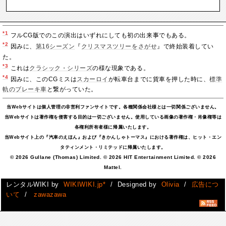
*1
フルCG版でのこの演出はいずれにしても初の出来事でもある。
*2
因みに、
第16シーズン
『
クリスマスツリーをさがせ
』で終始装着してい
た。
*3
これは
クラシック・シリーズ
の様な現象である。
*4
因みに、このCGミスは
スカーロイ
が転車台までに貨車を押した時に、
標準
軌のブレーキ車
と繋がっていた。
当Webサイトは個人管理の非営利ファンサイトです。各種関係会社様とは一切関係ございません。
当Webサイトは著作権を侵害する目的は一切ございません。使用している画像の著作権・肖像権等は
各権利所有者様に帰属いたします。
当Webサイト上の『汽車のえほん』および『きかんしゃトーマス』における著作権は、ヒット・エン
タティンメント・リミテッドに帰属いたします。
© 2026 Gullane (Thomas) Limited. © 2026 HIT Entertainment Limited. © 2026
Mattel.
レンタルWIKI by
WIKIWIKI.jp*
/ Designed by
Olivia
/
広告につ
いて
/
zawazawa