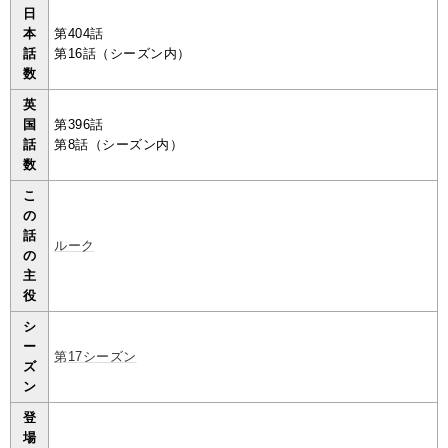
日
本
第404話
話
第16話（シーズン内）
数
英
国
第396話
話
第8話（シーズン内）
数
こ
の
話
ルーク
の
主
役
シ
ー
第17シーズン
ズ
ン
登
場