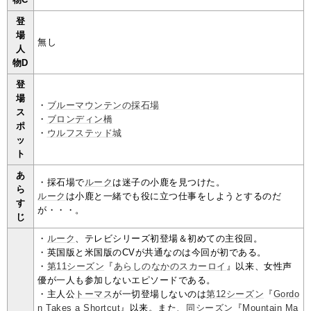
登
場
無し
人
物D
登
場
・
ブルーマウンテンの採石場
ス
・
ブロンディン橋
ポ
・
ウルフステッド城
ッ
ト
あ
・採石場で
ルーク
は迷子の小鹿を見つけた。
ら
ルーク
は小鹿と一緒でも役に立つ仕事をしようとするのだ
す
が・・・。
じ
・
ルーク
、テレビシリーズ初登場＆初めての主役回。
・英国版と米国版のCVが共通なのは今回が初である。
・
第11シーズン
『
あらしのなかのスカーロイ
』以来、女性声
優が一人も参加しないエピソードである。
・主人公
トーマス
が一切登場しないのは
第12シーズン
『
Gordo
n Takes a Shortcut
』以来。また、
同シーズン
『
Mountain Ma