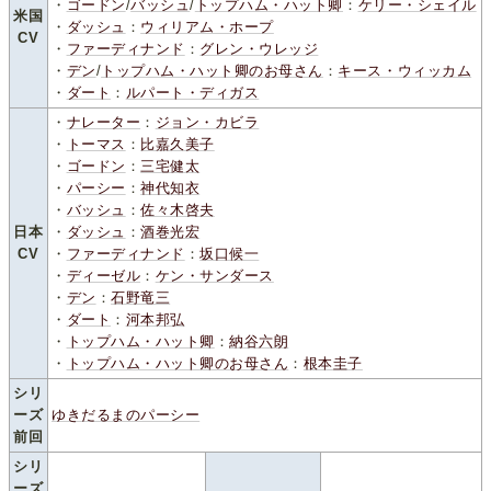
・
ゴードン
/
バッシュ
/
トップハム・ハット卿
：
ケリー・シェイル
米国
・
ダッシュ
：
ウィリアム・ホープ
CV
・
ファーディナンド
：
グレン・ウレッジ
・
デン
/
トップハム・ハット卿のお母さん
：
キース・ウィッカム
・
ダート
：
ルパート・ディガス
・
ナレーター
：
ジョン・カビラ
・
トーマス
：
比嘉久美子
・
ゴードン
：
三宅健太
・
パーシー
：
神代知衣
・
バッシュ
：
佐々木啓夫
日本
・
ダッシュ
：
酒巻光宏
CV
・
ファーディナンド
：
坂口候一
・
ディーゼル
：
ケン・サンダース
・
デン
：
石野竜三
・
ダート
：
河本邦弘
・
トップハム・ハット卿
：
納谷六朗
・
トップハム・ハット卿のお母さん
：
根本圭子
シリ
ーズ
ゆきだるまのパーシー
前回
シリ
ーズ