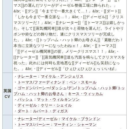
マス]]の運んだツリーがディーゼル整備工場に飾られた。」
&br;・[[デン]]「今までで一番大きくて…！」&br;・[[ダート]]
「しかも今まで一番立派な…！」&br;・[[ディーゼル]]「クリス
マスツリーだ！」&br;・[[ナレーター]]「[[トーマス]]は嬉しかっ
た。そして[[蒸気機関車]]達が次々と荷物を運んだ。ライトやリ
ボンや鈴などの飾り物だ。遂にクリスマスツリーが完成し
た。」&br;・[[トップハム・ハット卿のお母さん]]「素敵だわ！
本当に立派なツリーになったわねェ！」&br;・[[トーマス]]
「[[ディーゼル機関車]]の皆、メリークリスマス！！」&br;・
[[ナレーター]]「[[蒸気機関車]]達も汽笛を鳴らしてクリスマスを
祝った。此れには何時も意地悪な[[ディーゼル]]も笑顔になっ
た。」&br;・[[ディーゼル]]「ひぇひぇひぇひぇっ いいね!」
・
ナレーター
：
マイケル・アンジェリス
・
トーマス
/
ファーディナンド
：
ベン・スモール
・
ゴードン
/
パーシー
/
ダッシュ
/
デン
/
トップハム・ハット卿
/
トッ
英国
プハム・ハット卿のお母さん
：
キース・ウィッカム
CV
・
バッシュ
：
マット・ウィルキンソン
・
ディーゼル
：
ケリー・シェイル
・
ダート
：
ルパート・ディガス
・
ナレーター
/
ディーゼル
：
マイケル・ブランドン
・
トーマス
/
パーシー
：
マーティン・シャーマン