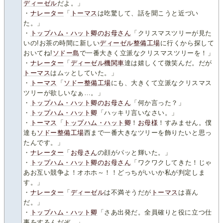
ディーゼル
だよ。」
・
ナレーター
「
トーマス
は吃驚して、話を聞こうと近づい
た。」
・
トップハム・ハット卿のお母さん
「クリスマスツリーが見た
いの!お茶の時間に新しい
ディーゼル整備工場
に行くから探して
おいてね!
ソドー島
で一番大きく立派なクリスマスツリーを！」
・
ナレーター
「
ディーゼル機関車
達は嬉しくて微笑んだ。だが
トーマス
はムッとしていた。」
・
トーマス
「
ソドー整備工場
にも、大きくて立派なクリスマス
ツリーが欲しいなぁ…。」
・
トップハム・ハット卿のお母さん
「何か言った？」
・
トップハム・ハット卿
「ハッキリ言いなさい。」
・
トーマス
「
トップハム・ハット卿
！
お母様
！すみません。僕
達も
ソドー整備工場
西まで一番大きなツリーを飾りたいと思っ
たんです。」
・
ナレーター
「
お母さん
の顔がパッと輝いた。」
・
トップハム・ハット卿のお母さん
「ワクワクしてきた！じゃ
あお互い競争よ！オホホ～！！どっちがいいか私が判定しま
す。」
・
ナレーター
「
ディーゼル
は不満そうだが
トーマス
は喜ん
だ。」
・
トップハム・ハット卿
「さあ出発だ。全員確りと役に立つ仕
事をするんだぞ。」