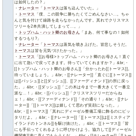
は如何したの？」
・
ナレーター
「
トーマス
は落ち込んでいた。」
・
トーマス
「僕、この競争に勝ちたくてごめんなさい…。ちゃ
んと気を付けて線路を走らなかったんです。其れでクリスマス
ツリーを2本共潰してしまって…。」
・
トップハム・ハット卿のお母さん
「まあ、何て事なの！如何
するつもり?」
・
ナレーター
「
トーマス
は蒸気を噴き上げた。皆悲しそうだ。
トーマス
は皆を元気づけたかった。」
・
トーマス
「[[お母様>トップハム・ハット卿のお母さん！直ぐ
に出て急いで戻ってきます。待っていてくれますか？」&br;・
[[トップハム・ハット卿のお母さん]]「分かったわ[[トーマス]]。
待っていましょう。」&br;・[[ナレーター]]「直ぐに[[トーマス]]
は[[バッシュ]]と[[ダッシュ]]、[[ファーディナンド]]の所に戻っ
た。」&br;・[[ダッシュ]]「この木は今まで一番大きくて一番立
派な…！」&br;・[[バッシュ]]「クリスマスツリーだからね
ェ！」&br;・[[ファーディナンド]]「その通り！」&br;・[[ナレ
ーター]]「[[トーマス]]は嬉しくて思わず笑顔になった。」
&br;・[[トーマス]]「其れにディーゼル整備工場に飾るのにピッ
タリだよ。」&br;・[[ナレーター]]「[[トーマス]]は[[ミスティア
イランドのトンネル]]を駆け抜けた。」&br;・[[トーマス]]「皆
にも手伝ってくれるように呼びかけよう。協力して[[ディーゼル
機関車]]達に喜んでもらうんだ。」&br;・[[ナレーター]]「[[トー