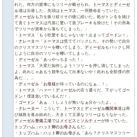
れた。何方の貨車にもツリーが載せられ、
トーマス
と
ディーゼ
ル
達は出発した。先頭は
トーマス
、一所懸命走っていた。
ディーゼル
も力を振り絞りその後に続いた。処がトンるを抜け
て直ぐ
トーマス
は汽笛に驚いて急ブレーキを掛けた！その所為
でツリーが貨車から落ちてしまった。」
・
トーマス
「もう吃驚するじゃないか！止まって
ゴードン
！」
・
ナレーター
「
トーマス
は慌ててバックした。その勢いで自分
のクリスマスツリーを轢いてしまう。
ディーゼル
もバックし同
じように自分のツリーを轢いてしまった。」
・
ディーゼル
「あっやっちまった！」
・
トーマス
「大変だ如何しよう！ツリーを押し潰してしまった
よ。此れじゃあもう競争なんて出来ないや！此れも全部僕の所
為だ…。」
・
ディーゼル
「
お母様
が待っているのになぁ…！」
・
トーマス
「ハァー！
ディーゼル
の言う通りだ。下がって
ゴー
ドン
！僕達急いでいるんだ！」
・
ゴードン
「あぁ…！しょうが無いなぁ分かったよ。」
・
ナレーター
「こうして、
トーマス
と
ディーゼル機関車
達は再
び線路を進み始めた。大きくて立派なツリーはもうなかった。
ディーゼル整備工場
では
メイビス
と
ソルティー
が待っていた。
トップハム・ハット卿のお母さん
もだ。」
・
トップハム・ハット卿のお母さん
「あら？クリスマスツリー