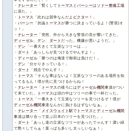
・
ナレーター
「暫くして
トーマス
と
パーシー
は
ソドー整備工場
に居た。」
・
トーマス
「此れは競争なんだよ
ビクター
！」
・
パーシー
「勿論
トーマス
が勝つに決まっているよ！(警笛)オ
ッ！」
・
ナレーター
「突然、外から大きな警笛の音が響いてきた。
ディーゼル
、
デン
、
ダート
だった。機嫌が悪いようだ。」
・
デン
「一番大きくて立派なツリーは…」
・
ダート
「あっしらが見つけるでやんすよ！」
・
ディーゼル
「勝つのは俺達で御前は負けだ！」
・
デン
「分かりきっている！」
・
ダート
「残念でやんす！」
・
トーマス
「そんな事はないよ！立派なツリーのある場所を知
ってるもん！僕が先に見つけるからね！
・
ナレーター
「
トーマス
の後ろには
ディーゼル機関車
達がつい
て来ていた。
トーマス
は頭の中はツリーの事で一杯だった。
・
トーマス
「一番大きくて立派なツリーを見つけるぞ！僕が
ディーゼル機関車
達なんかに負けるはずないなぁ。」
・
ナレーター
「
メイスウェイト駅
で
トーマス
と
ディーゼル機関
車
達は隣り合って並ぶ日本のツリーを見つけた。」
・
ダート
「あっし達の立派なツリーがあったでゃんす！濃い緑
で艶々してらぁ！葉っぱも多いし太っしいなぁ！」