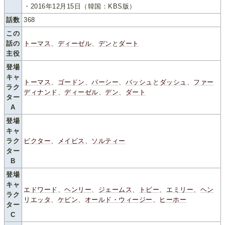
・2016年12月15日（韓国：KBS版）
話数
368
この
話の
トーマス
、
ディーゼル
、
デン
と
ダート
主役
登場
キャ
トーマス
、
ゴードン
、
パーシー
、
バッシュ
と
ダッシュ
、
ファー
ラク
ディナンド
、
ディーゼル
、
デン
、
ダート
ター
A
登場
キャ
ラク
ビクター
、
メイビス
、
ソルティー
ター
B
登場
キャ
エドワード
、
ヘンリー
、
ジェームス
、
トビー
、
エミリー
、
ヘン
ラク
リエッタ
、
ケビン
、
オールド・ウィージー
、
ヒーホー
ター
C