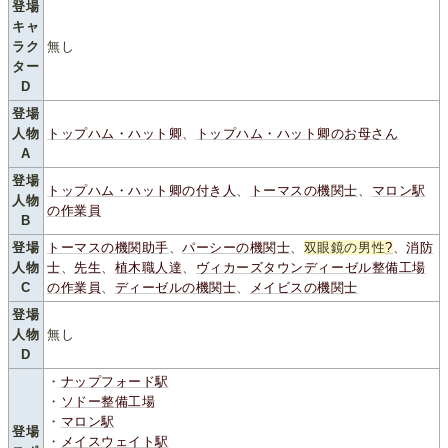
登場
キャ
ラク
無し
ター
D
登場
人物
トップハム・ハット卿
、
トップハム・ハット卿のお母さん
A
登場
トップハム・ハット卿の付き人
、
トーマスの機関士
、
マロン駅
人物
の作業員
B
登場
トーマスの機関助手
、
パーシーの機関士
、
双眼鏡の男性
?
、
消防
人物
士
、
先生
、
植木職人達
、
ヴィカーズタウンディーゼル整備工場
C
の作業員
、
ディーゼルの機関士
、
メイビスの機関士
登場
人物
無し
D
・
ナップフォード駅
・
ソドー整備工場
・
マロン駅
登場
・
メイスウェイト駅