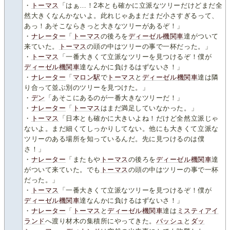
・
トーマス
「はぁ…！2本とも確かに立派なツリーだけどまだ全
然大きくなんかないよ。此れじゃあまだまだ小さすぎるって、
あっ！あそこならきっと大きなツリーがあるぞ！」
・
ナレーター
「
トーマス
の後ろを
ディーゼル機関車
達がついて
来ていた。
トーマス
の頭の中はツリーの事で一杯だった。」
・
トーマス
「一番大きくて立派なツリーを見つけるぞ！僕が
ディーゼル機関車
達なんかに負けるはずないさ！」
・
ナレーター
「
マロン駅
で
トーマス
と
ディーゼル機関車
達は隣
り合って並ぶ別のツリーを見つけた。」
・
デン
「あそこにあるのが一番大きなツリーだ！」
・
ナレーター
「
トーマス
はまだ満足していなかった。」
・
トーマス
「日本とも確かに大きいよね！だけど全然立派じゃ
ないよ。まだ細くてしっかりしてない。他にも大きくて立派な
ツリーのある場所を知っているんだ。先に見つけるのは僕
さ！」
・
ナレーター
「またもや
トーマス
の後ろを
ディーゼル機関車
達
がついて来ていた。でも
トーマス
の頭の中はツリーの事で一杯
だった。」
・
トーマス
「一番大きくて立派なツリーを見つけるぞ！僕が
ディーゼル機関車
達なんかに負けるはずないさ！」
・
ナレーター
「
トーマス
と
ディーゼル機関車
達は
ミスティアイ
ランド
へ渡り材木の集積所にやってきた。
バッシュ
と
ダッ