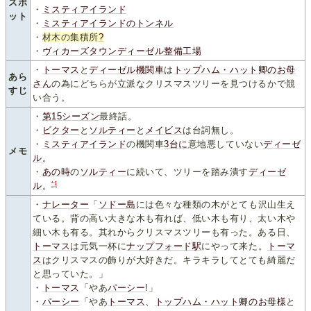
スポ
・
ミスティアイランド
ット
・
ミスティアイランドのトンネル
・
材木の集積所
?
・
ヴィカーズタウンディーゼル整備工場
・
トーマス
と
ディーゼル
機
関
車
は
トップハム・ハット卿のお母
あら
さん
の為にどちらが立派なクリスマスツリーを見つけるかで競
すじ
い合う。
・
第15シーズン
最終話。
・
ビクター
と
ソルティー
と
メイビス
は台詞無し。
・
ミスティアイランド
の機関車
3
台
に
意地悪していない
ディーゼ
メモ
ル
。
・
あの時
の
ソルティー
に続いて、ツリーを踏み潰す
ディーゼ
*1
ル
。
・
ナレーター
「
ソドー島
には色々な種類の木がとても沢山生え
ている。背の高い大きな木も有れば、低い木も有り、太い木や
細い木も有る。其れからクリスマスツリーも有った。ある日、
トーマス
は元気一杯に
ナップフォード駅
にやって来た。
トーマ
ス
はクリスマスの飾りが大好きだ。キラキラしてとても綺麗だ
と思っていた。」
・
トーマス
「やあ
パーシー
!」
・
パーシー
「やあ
トーマス
、
トップハム・ハット卿のお母様
と