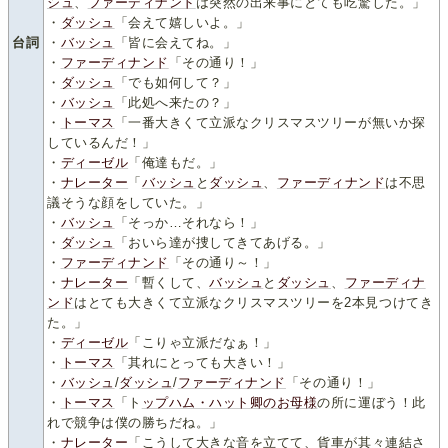
シュ
、
ファーディナンド
は突然の出来事にとても吃驚した。」
・
ダッシュ
「会えて嬉しいよ。」
台詞
・
バッシュ
「皆に会えてね。」
・
ファーディナンド
「その通り！」
・
ダッシュ
「でも如何して？」
・
バッシュ
「此処へ来たの？」
・
トーマス
「一番大きくて立派なクリスマスツリーが無いか探
しているんだ！」
・
ディーゼル
「俺達もだ。」
・
ナレーター
「
バッシュ
と
ダッシュ
、
ファーディナンド
は不思
議そうな顔をしていた。」
・
バッシュ
「そっか…それなら！」
・
ダッシュ
「おいら達が捜してきてあげる。」
・
ファーディナンド
「その通り～！」
・
ナレーター
「暫くして、
バッシュ
と
ダッシュ
、
ファーディナ
ンド
はとても大きくて立派なクリスマスツリーを2本見つけてき
た。」
・
ディーゼル
「こりゃ立派だなぁ！」
・
トーマス
「其れにとっても大きい！」
・
バッシュ
/
ダッシュ
/
ファーディナンド
「その通り！」
・
トーマス
「ト
ップハム・ハット卿のお母様
の所に運ぼう！此
れで競争は僕の勝ちだね。」
・
ナレーター
「こうして大きな音を立てて、貨車が其々連結さ