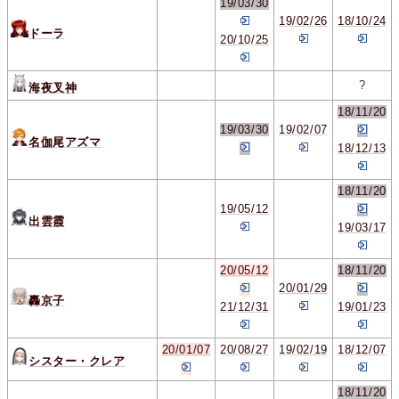
19/03/30
19/02/26
18/10/24
ドーラ
20/10/25
?
海夜叉神
18/11/20
19/03/30
19/02/07
名伽尾アズマ
18/12/13
18/11/20
19/05/12
出雲霞
19/03/17
20/05/12
18/11/20
20/01/29
轟京子
21/12/31
19/01/23
20/01/07
20/08/27
19/02/19
18/12/07
シスター・クレア
18/11/20