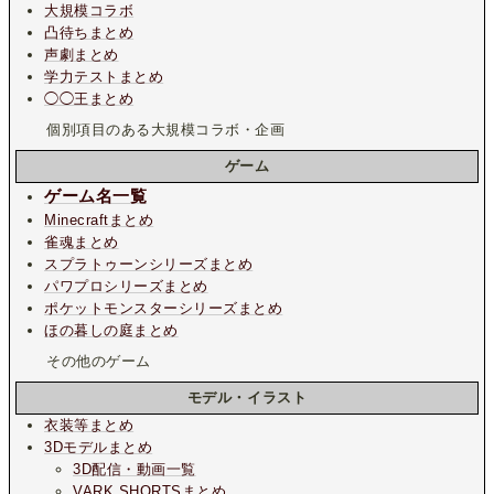
大規模コラボ
凸待ちまとめ
声劇まとめ
学力テストまとめ
◯◯王まとめ
個別項目のある大規模コラボ・企画
ゲーム
ゲーム名一覧
Minecraftまとめ
雀魂まとめ
スプラトゥーンシリーズまとめ
パワプロシリーズまとめ
ポケットモンスターシリーズまとめ
ほの暮しの庭まとめ
その他のゲーム
モデル・イラスト
衣装等まとめ
3Dモデルまとめ
3D配信・動画一覧
VARK SHORTSまとめ