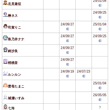
25/01/04
北見遊征
24/09/25
榊ネス
24/09/27
25/01/04
司賀りこ
24/09/27
24/09/25
珠乃井ナナ
24/09/27
綺沙良
24/09/27
梢桃音
24/09/19
24/07/23
ルンルン
25/01/04
雲母たまこ
26/05/05
城瀬いすみ
?
七海