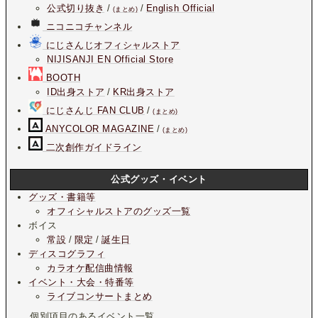
公式切り抜き
/
/
English Official
(まとめ)
ニコニコチャンネル
にじさんじオフィシャルストア
NIJISANJI EN Official Store
BOOTH
ID出身ストア
/
KR出身ストア
にじさんじ FAN CLUB
/
(まとめ)
ANYCOLOR MAGAZINE
/
(まとめ)
二次創作ガイドライン
公式グッズ・イベント
グッズ・書籍等
オフィシャルストアのグッズ一覧
ボイス
常設
/
限定
/
誕生日
ディスコグラフィ
カラオケ配信曲情報
イベント・大会・特番等
ライブコンサートまとめ
個別項目のあるイベント一覧