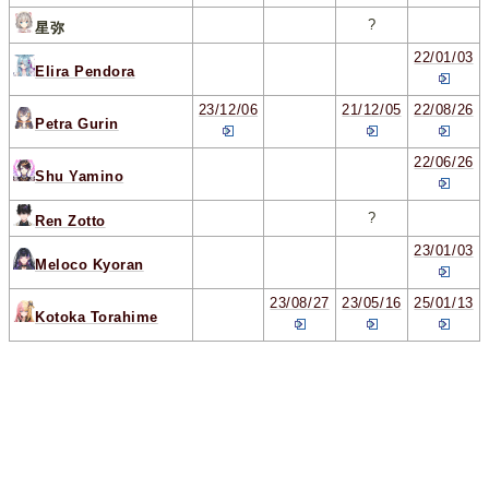
?
星弥
22/01/03
Elira Pendora
23/12/06
21/12/05
22/08/26
Petra Gurin
22/06/26
Shu Yamino
?
Ren Zotto
23/01/03
Meloco Kyoran
23/08/27
23/05/16
25/01/13
Kotoka Torahime