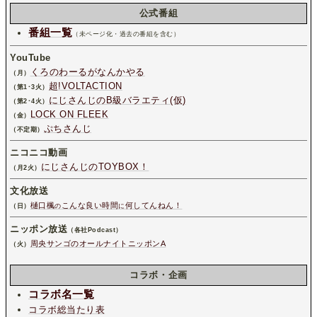
公式番組
番組一覧
（未ページ化・過去の番組を含む）
YouTube
くろのわーるがなんかやる
（月）
超!VOLTACTION
（第1･3火）
にじさんじのB級バラエティ(仮)
（第2･4火）
LOCK ON FLEEK
（金）
ぷちさんじ
（不定期）
ニコニコ動画
にじさんじのTOYBOX！
（月2火）
文化放送
樋口楓
こんな良い時間
何してんねん！
（日）
の
に
ニッポン放送
（各社Podcast）
周央サンゴのオールナイトニッポンA
（火）
コラボ・企画
コラボ名一覧
コラボ総当たり表