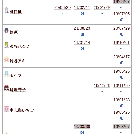
19/03/07
20/03/29
19/02/11
20/01/29
樋口楓
19/07/05
21/08/23
20/07/29
静凛
19/01/14
18/10/01
渋谷ハジメ
20/04/17
鈴谷アキ
19/05/25
モイラ
19/12/26
19/11/29
鈴鹿詩子
19/01/28
宇志海いちご
19/05/25
19/03/30
19/03/07