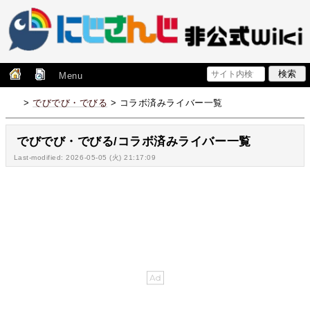
Menu
>
でびでび・でびる
> コラボ済みライバー一覧
でびでび・でびる/コラボ済みライバー一覧
Last-modified: 2026-05-05 (火) 21:17:09