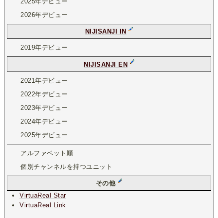
2025年デビュー
2026年デビュー
NIJISANJI IN
2019年デビュー
NIJISANJI EN
2021年デビュー
2022年デビュー
2023年デビュー
2024年デビュー
2025年デビュー
アルファベット順
個別チャンネルを持つユニット
その他
VirtuaReal Star
VirtuaReal Link