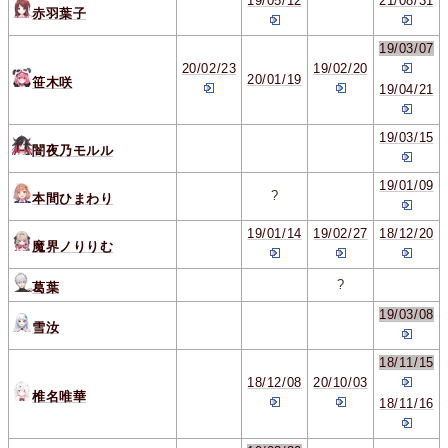
19/05/12
21/08/31
赤羽葉子
19/03/07
20/02/23
19/02/20
20/01/19
笹木咲
19/04/21
19/03/15
闇夜乃モルル
19/01/09
?
本間ひまわり
19/01/14
19/02/27
18/12/20
魔界ノりりむ
?
葛葉
19/03/08
雪汝
18/11/15
18/12/08
20/10/03
椎名唯華
18/11/16