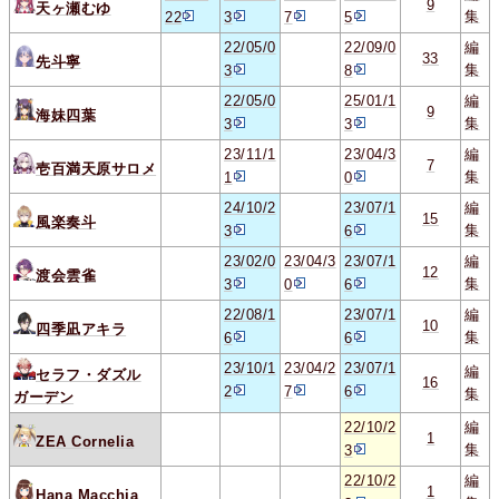
9
天ヶ瀬むゆ
集
22
3
7
5
22/05/0
22/09/0
編
33
先斗寧
集
3
8
22/05/0
25/01/1
編
9
海妹四葉
集
3
3
23/11/1
23/04/3
編
7
壱百満天原サロメ
集
1
0
24/10/2
23/07/1
編
15
風楽奏斗
集
3
6
23/02/0
23/04/3
23/07/1
編
12
渡会雲雀
集
3
0
6
22/08/1
23/07/1
編
10
四季凪アキラ
集
6
6
23/10/1
23/04/2
23/07/1
編
セラフ・ダズル
16
2
7
6
集
ガーデン
22/10/2
編
1
ZEA Cornelia
集
3
22/10/2
編
1
Hana Macchia