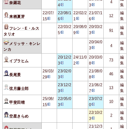
4
奈羅花
集
4
3
22/07/
22/08/1
22/02/2
21/07/1
編
12
来栖夏芽
集
15
6
1
6
22/03/2
20/08/0
20/03/2
編
フレン・E・ルス
91
5
9
3
集
タリオ
20/04/0
編
メリッサ・キンレ
4
3
集
ンカ
20/12/2
24/11/0
20/03/0
編
73
イブラヒム
集
3
2
8
26/03/
23/02/0
21/08/0
編
46
長尾景
集
29
3
8
23/12/2
21/06/2
編
13
弦月藤士郎
集
3
7
25/08/
22/05/0
23/07/2
編
10
甲斐田晴
集
15
3
0
22/10/2
編
2
空星きらめ
集
3
21/12/3
編