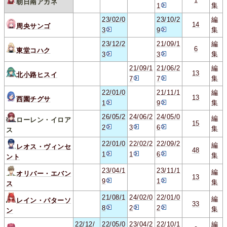
1
朝日南アカネ
集
1
23/02/0
23/10/2
編
14
周央サンゴ
集
3
9
23/12/2
21/09/1
編
6
東堂コハク
集
3
3
21/09/1
21/06/2
編
13
北小路ヒスイ
集
7
7
22/01/0
21/11/1
編
13
西園チグサ
集
1
9
26/05/2
24/06/2
24/05/0
編
ローレン・イロア
15
2
3
6
集
ス
22/01/0
22/02/2
22/09/2
編
レオス・ヴィンセ
48
1
1
6
集
ント
23/04/1
23/11/1
編
オリバー・エバン
13
9
1
集
ス
21/08/1
24/02/0
22/01/0
編
レイン・パターソ
33
8
2
2
集
ン
22/12/
22/05/0
23/04/2
22/10/1
編