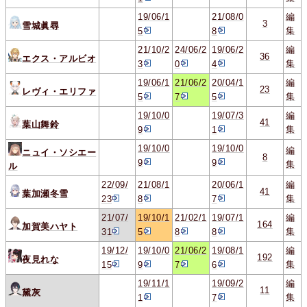
19/06/1
21/08/0
編
3
雪城眞尋
集
5
8
21/10/2
24/06/2
19/06/2
編
36
エクス・アルビオ
集
3
0
4
19/06/1
21/06/2
20/04/1
編
23
レヴィ・エリファ
集
5
7
5
19/10/0
19/07/3
編
41
葉山舞鈴
集
9
1
19/10/0
19/10/0
編
ニュイ・ソシエー
8
9
9
集
ル
22/09/
21/08/1
20/06/1
編
41
葉加瀬冬雪
集
23
8
7
21/07/
19/10/1
21/02/1
19/07/1
編
164
加賀美ハヤト
集
31
5
8
8
19/12/
19/10/0
21/06/2
19/08/1
編
192
夜見れな
集
15
9
7
6
19/11/1
19/09/2
編
11
黛灰
集
1
7