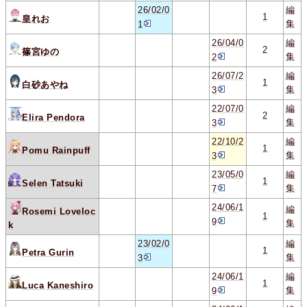
26/02/0
編
1
皇れお
集
1
26/04/0
編
2
篠宮ゆの
集
2
26/07/2
編
1
白砂あやね
集
3
22/07/0
編
2
Elira Pendora
集
3
22/10/2
編
1
Pomu Rainpuff
集
3
23/05/0
編
1
Selen Tatsuki
集
7
24/06/1
編
Rosemi Loveloc
1
9
集
k
23/02/0
編
1
Petra Gurin
集
3
24/06/1
編
1
Luca Kaneshiro
集
9