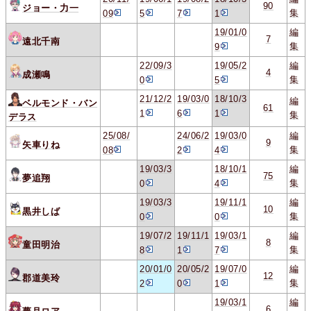
90
ジョー・力一
集
09
5
7
1
19/01/0
編
7
遠北千南
集
9
22/09/3
19/05/2
編
4
成瀬鳴
集
0
5
21/12/2
19/03/0
18/10/3
編
ベルモンド・バン
61
1
6
1
集
デラス
25/08/
24/06/2
19/03/0
編
9
矢車りね
集
08
2
4
19/03/3
18/10/1
編
75
夢追翔
集
0
4
19/03/3
19/11/1
編
10
黒井しば
集
0
0
19/07/2
19/11/1
19/03/1
編
8
童田明治
集
8
1
7
20/01/0
20/05/2
19/07/0
編
12
郡道美玲
集
2
0
1
19/03/1
編
6