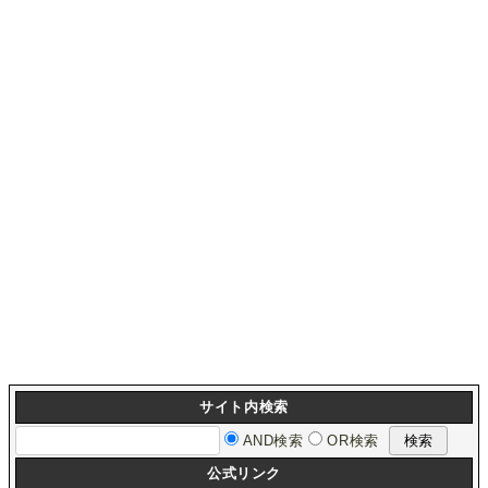
サイト内検索
AND検索
OR検索
公式リンク