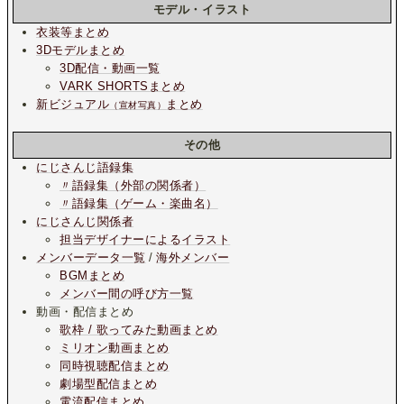
モデル・イラスト
衣装等まとめ
3Dモデルまとめ
3D配信・動画一覧
VARK SHORTSまとめ
新ビジュアル
まとめ
（宣材写真）
その他
にじさんじ語録集
〃語録集（外部の関係者）
〃語録集（ゲーム・楽曲名）
にじさんじ関係者
担当デザイナーによるイラスト
メンバーデータ一覧
/
海外メンバー
BGMまとめ
メンバー間の呼び方一覧
動画・配信まとめ
歌枠 / 歌ってみた動画まとめ
ミリオン動画まとめ
同時視聴配信まとめ
劇場型配信まとめ
電流配信まとめ