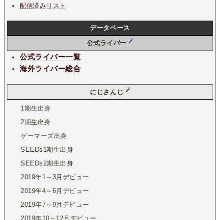
配信済みリスト
データベース
公式ライバー
公式ライバー一覧
海外ライバー総合
にじさんじ
1期生出身
2期生出身
ゲーマーズ出身
SEEDs1期生出身
SEEDs2期生出身
2019年1～3月デビュー
2019年4～6月デビュー
2019年7～9月デビュー
2019年10～12月デビュー