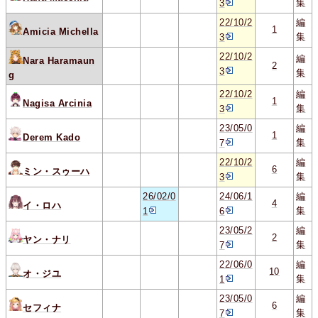
集
3
22/10/2
編
1
Amicia Michella
集
3
22/10/2
編
Nara Haramaun
2
3
集
g
22/10/2
編
1
Nagisa Arcinia
集
3
23/05/0
編
1
Derem Kado
集
7
22/10/2
編
6
ミン・スゥーハ
集
3
26/02/0
24/06/1
編
4
イ・ロハ
集
1
6
23/05/2
編
2
ヤン・ナリ
集
7
22/06/0
編
10
オ・ジユ
集
1
23/05/0
編
6
セフィナ
集
7