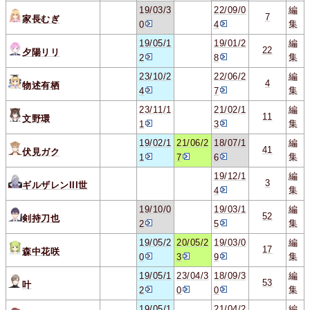
19/03/3
22/09/0
編
7
家長むぎ
集
0
4
19/05/1
19/01/2
編
22
夕陽リリ
集
2
8
23/10/2
22/06/2
編
4
物述有栖
集
4
7
23/11/1
21/02/1
編
11
文野環
集
1
3
19/02/1
21/06/2
18/07/1
編
41
伏見ガク
集
1
7
6
19/12/1
編
3
ギルザレンIII世
集
4
19/10/0
19/03/1
編
52
剣持刀也
集
2
5
19/05/2
20/05/2
19/03/0
編
17
森中花咲
集
0
3
9
19/05/1
23/04/3
18/09/3
編
53
叶
集
2
0
0
19/05/1
21/04/2
編