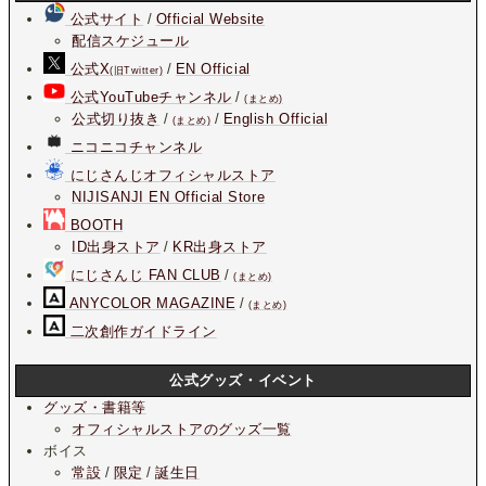
公式サイト
/
Official Website
配信スケジュール
公式X
/
EN Official
(旧Twitter)
公式YouTubeチャンネル
/
(まとめ)
公式切り抜き
/
/
English Official
(まとめ)
ニコニコチャンネル
にじさんじオフィシャルストア
NIJISANJI EN Official Store
BOOTH
ID出身ストア
/
KR出身ストア
にじさんじ FAN CLUB
/
(まとめ)
ANYCOLOR MAGAZINE
/
(まとめ)
二次創作ガイドライン
公式グッズ・イベント
グッズ・書籍等
オフィシャルストアのグッズ一覧
ボイス
常設
/
限定
/
誕生日