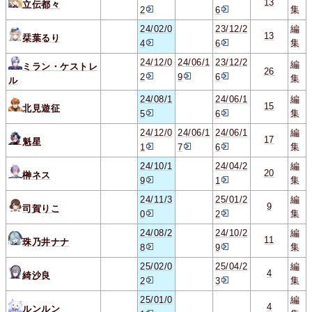
13
立伝都々
集
2
6
24/02/0
23/12/2
編
13
栞葉るり
集
4
6
24/12/0
24/06/1
23/12/2
編
ミラン・ケストレ
26
2
9
6
集
ル
24/08/1
24/06/1
編
15
北見遊征
集
5
6
24/12/0
24/06/1
24/06/1
編
17
魁星
集
1
7
6
24/10/1
24/04/2
編
20
榊ネス
集
9
1
24/11/3
25/01/2
編
9
司賀りこ
集
0
2
24/08/2
24/10/2
編
11
珠乃井ナナ
集
8
9
25/02/0
25/04/2
編
4
綺沙良
集
2
3
25/01/0
編
4
ルンルン