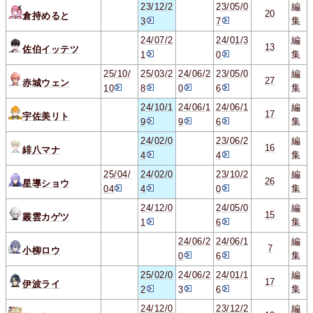
23/12/2
23/05/0
編
20
倉持めると
集
3
7
24/07/2
24/01/3
編
13
佐伯イッテツ
集
1
0
25/10/
25/03/2
24/06/2
23/05/0
編
27
赤城ウェン
集
10
8
0
6
24/10/1
24/06/1
24/06/1
編
17
宇佐美リト
集
9
9
6
24/02/0
23/06/2
編
16
緋八マナ
集
4
4
25/04/
24/02/0
23/10/2
編
26
星導ショウ
集
04
4
0
24/12/0
24/05/0
編
15
叢雲カゲツ
集
1
6
24/06/2
24/06/1
編
7
小柳ロウ
集
0
6
25/02/0
24/06/2
24/01/1
編
17
伊波ライ
集
2
3
6
24/12/0
23/12/2
編