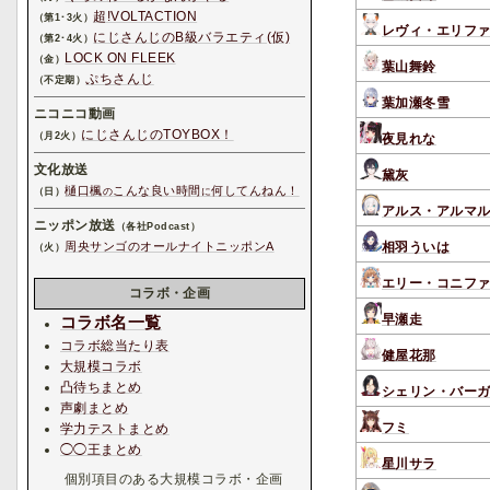
超!VOLTACTION
（第1･3火）
レヴィ・エリフ
にじさんじのB級バラエティ(仮)
（第2･4火）
LOCK ON FLEEK
（金）
葉山舞鈴
ぷちさんじ
（不定期）
葉加瀬冬雪
ニコニコ動画
にじさんじのTOYBOX！
（月2火）
夜見れな
文化放送
黛灰
樋口楓
こんな良い時間
何してんねん！
（日）
の
に
アルス・アルマ
ニッポン放送
（各社Podcast）
相羽ういは
周央サンゴのオールナイトニッポンA
（火）
エリー・コニフ
コラボ・企画
早瀬走
コラボ名一覧
コラボ総当たり表
健屋花那
大規模コラボ
凸待ちまとめ
シェリン・バー
声劇まとめ
フミ
学力テストまとめ
◯◯王まとめ
星川サラ
個別項目のある大規模コラボ・企画