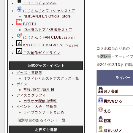
ニコニコチャンネル
にじさんじオフィシャルストア
NIJISANJI EN Official Store
BOOTH
ID出身ストア
/
KR出身ストア
にじさんじ FAN CLUB
/
(まとめ)
ANYCOLOR MAGAZINE
/
(まとめ)
コラボ総当たり表
の
二次創作ガイドライン
※
グレー
＝アーカイ
※2024/12/13まで
公式グッズ・イベント
グッズ・書籍等
ライバー
オフィシャルストアのグッズ一覧
ボイス
常設
/
限定
/
誕生日
月ノ美兎
ディスコグラフィ
カラオケ配信曲情報
勇気ちひろ
イベント・大会・特番等
える
ライブコンサートまとめ
個別項目のあるイベント一覧
静凛
お役立ち情報
渋谷ハジメ