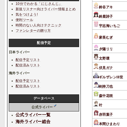
10分でわかる「にじさんじ」
鈴谷アキ
新規リスナー向けライバー情報まとめ
気をつけよう!
鈴鹿詩子
便利ツール
時間のない人向けテクニック
宇志海いちご
ファンレターの贈り方
家長むぎ
配信予定
夕陽リリ
日本ライバー
文野環
配信予定リスト
配信済みリスト
伏見ガク
海外ライバー
ギルザレンIII世
配信予定リスト
配信済みリスト
剣持刀也
森中花咲
データベース
叶
公式ライバー
公式ライバー一覧
赤羽葉子
海外ライバー総合
本間ひまわり