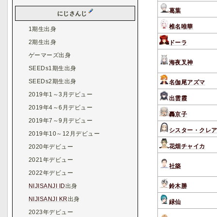
葛葉
にじさんじ
椎名唯華
1期生出身
2期生出身
ドーラ
ゲーマーズ出身
海夜叉神
SEEDs1期生出身
SEEDs2期生出身
名伽尾アズマ
2019年1～3月デビュー
出雲霞
2019年4～6月デビュー
轟京子
2019年7～9月デビュー
シスター・クレ
2019年10～12月デビュー
花畑チャイカ
2020年デビュー
2021年デビュー
社築
2022年デビュー
鈴木勝
NIJISANJI ID
出身
NIJISANJI KR
出身
緑仙
2023年デビュー