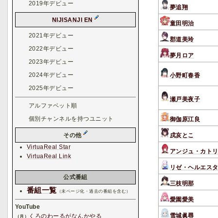
2019年デビュー
夢追翔
NIJISANJI EN
童田明治
2021年デビュー
郡道美玲
2022年デビュー
夢月ロア
2023年デビュー
2024年デビュー
小野町春香
2025年デビュー
瀬戸美夜子
アルファベット順
個別チャンネルを持つユニット
御伽原江良
戌亥とこ
その他
VirtuaReal Star
アンジュ・カト
VirtuaReal Link
リゼ・ヘルエス
公式番組
三枝明那
番組一覧
（未ページ化・過去の番組を含む）
愛園愛美
YouTube
雪城眞尋
くろのわーるがなんかやる
（月）