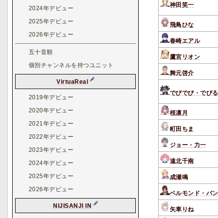
神田笑一
2024年デビュー
2025年デビュー
飛鳥ひな
2026年デビュー
春崎エアル
五十音順
鷹宮リオン
個別チャンネルを持つユニット
舞元啓介
VirtuaReal
でびでび・でび
2019年デビュー
2020年デビュー
桜凛月
2021年デビュー
町田ちま
2022年デビュー
ジョー・力一
2023年デビュー
遠北千南
2024年デビュー
2025年デビュー
成瀬鳴
2026年デビュー
ベルモンド・バ
NIJISANJI IN
矢車りね