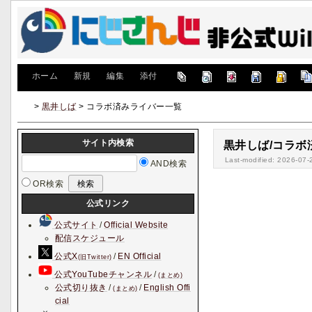
[
ホーム
|
新規
|
編集
|
添付
]
>
黒井しば
> コラボ済みライバー一覧
サイト内検索
黒井しば/コラボ
Last-modified: 2026-07-
AND検索
OR検索
公式リンク
公式サイト
/
Official Website
配信スケジュール
公式X
/
EN Official
(旧Twitter)
公式YouTubeチャンネル
/
(まとめ)
公式切り抜き
/
/
English Offi
(まとめ)
cial