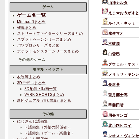
山神カルタ
ゲーム
えま★おうがす
ゲーム名一覧
Minecraftまとめ
ルイス・キャミ
雀魂まとめ
魔使マオ
ストリートファイターシリーズまとめ
スプラトゥーンシリーズまとめ
不破湊
パワプロシリーズまとめ
ポケットモンスターシリーズまとめ
白雪巴
その他のゲーム
グウェル・オス
モデル・イラスト
メリッサ・キン
衣装等まとめ
3Dモデルまとめ
長尾景
3D配信・動画一覧
VARK SHORTSまとめ
弦月藤士郎
新ビジュアル
まとめ
（宣材写真）
甲斐田晴
その他
周央サンゴ
にじさんじ語録集
北小路ヒスイ
〃語録集（外部の関係者）
〃語録集（ゲーム・楽曲名）
レオス・ヴィン
にじさんじ関係者