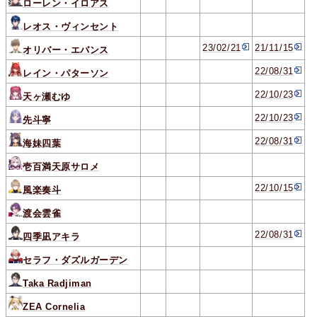
ローレン・イロアス
レオス・ヴィンセント
23/02/21
21/11/15
オリバー・エバンス
22/08/31
レイン・パターソン
22/10/23
天ヶ瀬むゆ
22/10/23
先斗寧
22/08/31
海妹四葉
壱百満天原サロメ
22/10/15
風楽奏斗
渡会雲雀
22/08/31
四季凪アキラ
セラフ・ダズルガーデン
Taka Radjiman
ZEA Cornelia