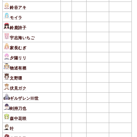
鈴谷アキ
モイラ
鈴鹿詩子
宇志海いちご
家長むぎ
夕陽リリ
物述有栖
文野環
伏見ガク
ギルザレンIII世
剣持刀也
森中花咲
叶