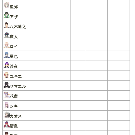
星弥
アザ
八木迪之
度人
ロイ
星也
沙夜
ユキエ
サマエル
花留
シキ
カオス
清良