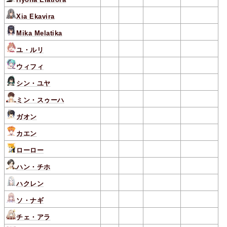
Xia Ekavira
Mika Melatika
ユ・ルリ
ウィフィ
シン・ユヤ
ミン・スゥーハ
ガオン
カエン
ローロー
ハン・チホ
ハクレン
ソ・ナギ
チェ・アラ