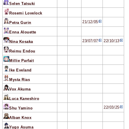
Selen Tatsuki
Rosemi Lovelock
21/12/05
Petra Gurin
Enna Alouette
23/07/07
22/10/13
Nina Kosaka
Reimu Endou
Millie Parfait
Ike Eveland
Mysta Rias
Vox Akuma
Luca Kaneshiro
22/03/25
Shu Yamino
Alban Knox
Yugo Asuma