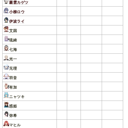
叢雲カゲツ
小柳ロウ
伊波ライ
艾因
琉綺
七海
光一
无理
羽音
有加
ニャツキ
惑姫
弥希
マヒル