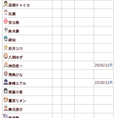
花畑チャイカ
社築
安土桃
鈴木勝
緑仙
卯月コウ
八朔ゆず
25/01/11
神田笑一
飛鳥ひな
22/10/11
春崎エアル
雨森小夜
鷹宮リオン
舞元啓介