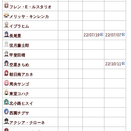
フレン・E・ルスタリオ
メリッサ・キンレンカ
イブラヒム
22/07/19
22/07/07
長尾景
弦月藤士郎
甲斐田晴
22/10/11
空星きらめ
朝日南アカネ
周央サンゴ
東堂コハク
北小路ヒスイ
西園チグサ
アクシア・クローネ