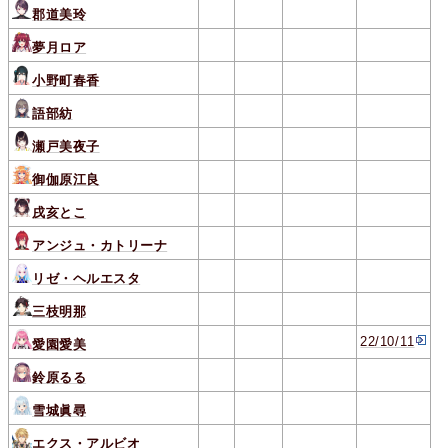
郡道美玲
夢月ロア
小野町春香
語部紡
瀬戸美夜子
御伽原江良
戌亥とこ
アンジュ・カトリーナ
リゼ・ヘルエスタ
三枝明那
22/10/11
愛園愛美
鈴原るる
雪城眞尋
エクス・アルビオ