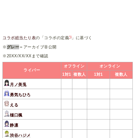
*1
コラボ総当たり表
の「コラボの定義
」に基づく
※
グレー
＝アーカイブ非公開
※20XX/XX/XXまで確認
オフライン
オンライン
ライバー
1対1
複数人
1対1
複数人
月ノ美兎
勇気ちひろ
える
樋口楓
静凛
渋谷ハジメ