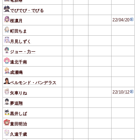
竜胆尊
でびでび・でびる
22/04/20
桜凛月
町田ちま
月見しずく
ジョー・力一
遠北千南
成瀬鳴
ベルモンド・バンデラス
22/10/12
矢車りね
夢追翔
黒井しば
童田明治
久遠千歳