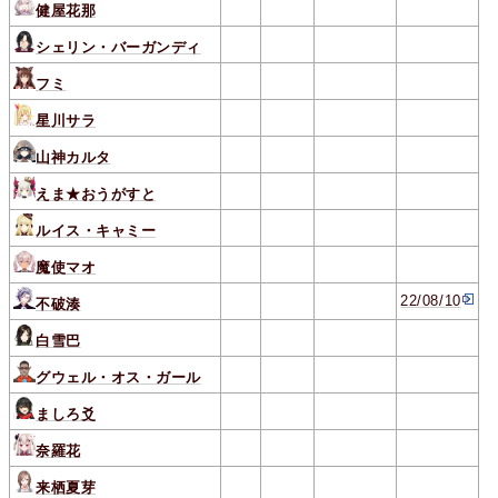
健屋花那
シェリン・バーガンディ
フミ
星川サラ
山神カルタ
えま★おうがすと
ルイス・キャミー
魔使マオ
22/08/10
不破湊
白雪巴
グウェル・オス・ガール
ましろ爻
奈羅花
来栖夏芽