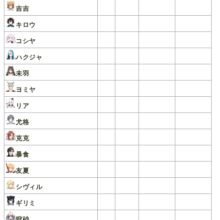
吉吉
キロウ
コシヤ
ハクジャ
未羽
ヨミヤ
リア
尤格
克克
暴食
友夏
シヴィル
ギリミ
狩砂