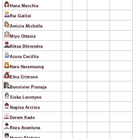
Hana Macchia
Rai Galilei
Amicia Michella
Miyu Ottavia
Riksa Dhirendra
Azura Cecillia
Nara Haramaung
Etna Crimson
Bonnivier Pranaja
Siska Leontyne
Nagisa Arcinia
Derem Kado
Reza Avanluna
Hyona Elatiora