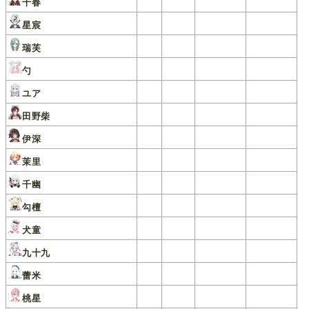
千春
星宸
瑞芙
勺
ユア
田野柴
伊深
茉里
千幽
勾檀
犬童
九十九
蕾米
桃星