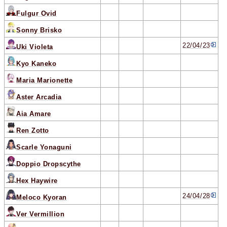
Fulgur Ovid
Sonny Brisko
22/04/23
Uki Violeta
Kyo Kaneko
Maria Marionette
Aster Arcadia
Aia Amare
Ren Zotto
Scarle Yonaguni
Doppio Dropscythe
Hex Haywire
24/04/28
Meloco Kyoran
Ver Vermillion