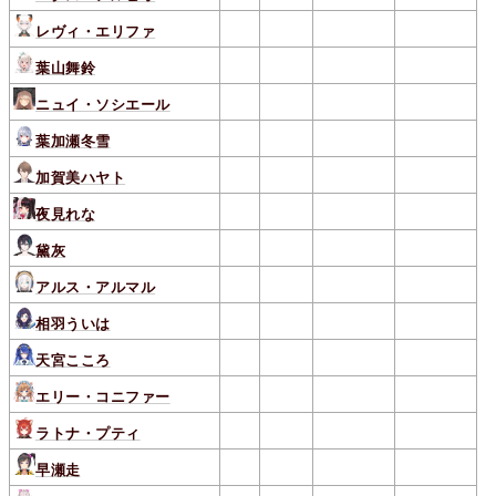
レヴィ・エリファ
葉山舞鈴
ニュイ・ソシエール
葉加瀬冬雪
加賀美ハヤト
夜見れな
黛灰
アルス・アルマル
相羽ういは
天宮こころ
エリー・コニファー
ラトナ・プティ
早瀬走