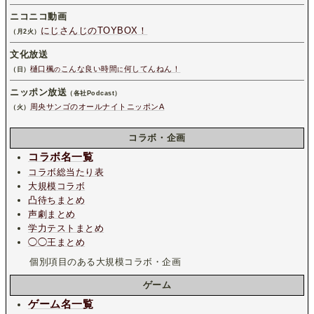
ニコニコ動画
にじさんじのTOYBOX！
（月2火）
文化放送
樋口楓
こんな良い時間
何してんねん！
（日）
の
に
ニッポン放送
（各社Podcast）
周央サンゴのオールナイトニッポンA
（火）
コラボ・企画
コラボ名一覧
コラボ総当たり表
大規模コラボ
凸待ちまとめ
声劇まとめ
学力テストまとめ
◯◯王まとめ
個別項目のある大規模コラボ・企画
ゲーム
ゲーム名一覧