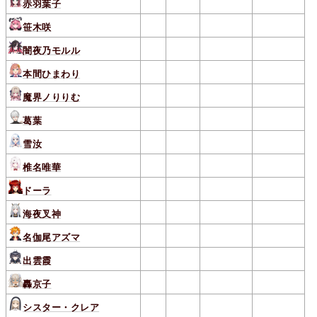
赤羽葉子
笹木咲
闇夜乃モルル
本間ひまわり
魔界ノりりむ
葛葉
雪汝
椎名唯華
ドーラ
海夜叉神
名伽尾アズマ
出雲霞
轟京子
シスター・クレア