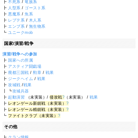
┣
不死系
/
竜族系
┣
人型系
/
ゴースト系
┣
悪魔系
/
魚系
┣
レプテ系
/
木人系
┣
エンブ系
/
無生物系
┗
ユニークmob
国家/演習/戦争
演習/戦争への参加
┣
国家への所属
┣
アスティア闘戯場
┣
廃都三国戦
/
勲章
/
戦果
┣
ジークヘイム
/
戦果
┣
攻城戦
/
戦果
┃ ┗
攻城兵器
┣
起動演習
（未実装）/
侵攻戦
?
（未実装） /
戦果
┣
レオンゲール新鋭戦（未実装）
?
┣
レオンゲール精鋭戦（未実装）
?
┗
ファイトクラブ（未実装）
?
その他
┣
クラン情報