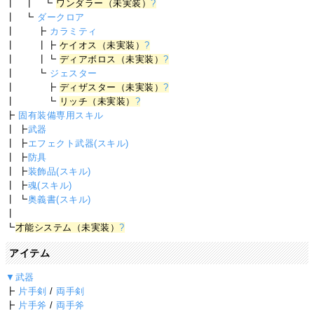
┃ ┃ ┗
ワンダラー（未実装）
?
┃ ┗
ダークロア
┃ ┣
カラミティ
┃ ┃┣
ケイオス（未実装）
?
┃ ┃┗
ディアボロス（未実装）
?
┃ ┗
ジェスター
┃ ┣
ディザスター（未実装）
?
┃ ┗
リッチ（未実装）
?
┣
固有装備専用スキル
┃ ┣
武器
┃ ┣
エフェクト武器(スキル)
┃ ┣
防具
┃ ┣
装飾品(スキル)
┃ ┣
魂(スキル)
┃ ┗
奥義書(スキル)
┃
┗
才能システム（未実装）
?
アイテム
▼武器
┣
片手剣
/
両手剣
┣
片手斧
/
両手斧