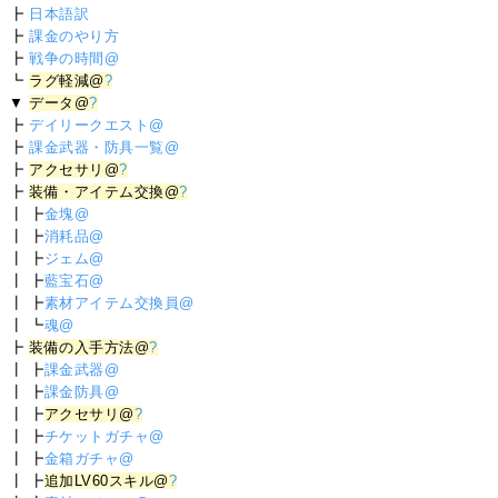
┣
日本語訳
┣
課金のやり方
┣
戦争の時間@
┗
ラグ軽減@
?
▼
データ@
?
┣
デイリークエスト@
┣
課金武器・防具一覧@
┣
アクセサリ@
?
┣
装備・アイテム交換@
?
┃ ┣
金塊@
┃ ┣
消耗品@
┃ ┣
ジェム@
┃ ┣
藍宝石@
┃ ┣
素材アイテム交換員@
┃ ┗
魂@
┣
装備の入手方法@
?
┃ ┣
課金武器@
┃ ┣
課金防具@
┃ ┣
アクセサリ@
?
┃ ┣
チケットガチャ@
┃ ┣
金箱ガチャ@
┃ ┣
追加LV60スキル@
?