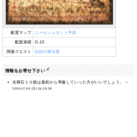
配置マップ
ニールシュタット平原
配置座標
G-10
関連クエスト
伝説の鍛冶屋
情報をお寄せ下さい
光輝石１０個は最初から準備していった方がいいでしょう。 --
2008-07-06 (日) 04:16:58