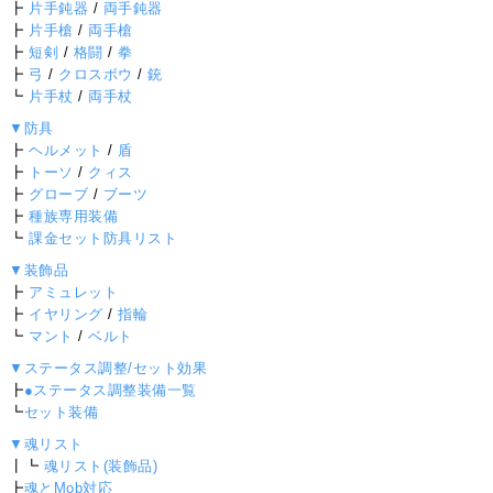
┣
片手鈍器
/
両手鈍器
┣
片手槍
/
両手槍
┣
短剣
/
格闘
/
拳
┣
弓
/
クロスボウ
/
銃
┗
片手杖
/
両手杖
▼防具
┣
ヘルメット
/
盾
┣
トーソ
/
クィス
┣
グローブ
/
ブーツ
┣
種族専用装備
┗
課金セット防具リスト
▼装飾品
┣
アミュレット
┣
イヤリング
/
指輪
┗
マント
/
ベルト
▼ステータス調整/セット効果
┣
●ステータス調整装備一覧
┗
セット装備
▼魂リスト
┃┗
魂リスト(装飾品)
┣
魂とMob対応