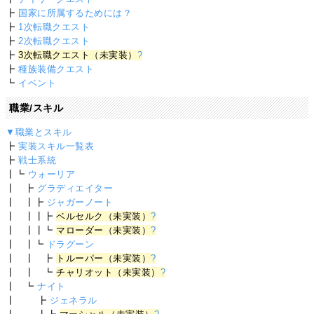
┣
国家に所属するためには？
┣
1次転職クエスト
┣
2次転職クエスト
┣
3次転職クエスト（未実装）
?
┣
種族装備クエスト
┗
イベント
職業/スキル
▼職業とスキル
┣
実装スキル一覧表
┣
戦士系統
┃┗
ウォーリア
┃ ┣
グラディエイター
┃ ┃┣
ジャガーノート
┃ ┃┃┣
ベルセルク（未実装）
?
┃ ┃┃┗
マローダー（未実装）
?
┃ ┃┗
ドラグーン
┃ ┃ ┣
トルーパー（未実装）
?
┃ ┃ ┗
チャリオット（未実装）
?
┃ ┗
ナイト
┃ ┣
ジェネラル