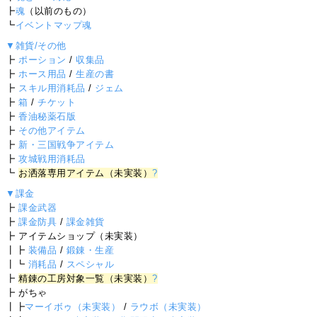
┣
魂
（以前のもの）
┗
イベントマップ魂
▼雑貨/その他
┣
ポーション
/
収集品
┣
ホース用品
/
生産の書
┣
スキル用消耗品
/
ジェム
┣
箱
/
チケット
┣
香油秘薬石版
┣
その他アイテム
┣
新・三国戦争アイテム
┣
攻城戦用消耗品
┗
お洒落専用アイテム（未実装）
?
▼課金
┣
課金武器
┣
課金防具
/
課金雑貨
┣ アイテムショップ（未実装）
┃┣
装備品
/
鍛錬・生産
┃┗
消耗品
/
スペシャル
┣
精錬の工房対象一覧（未実装）
?
┣ がちゃ
┃┣
マーイボゥ（未実装）
/
ラウボ（未実装）