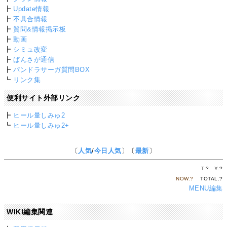
┣
Update情報
┣
不具合情報
┣
質問&情報掲示板
┣
動画
┣
シミュ改変
┣
ぱんさが通信
┣
パンドラサーガ質問BOX
┗
リンク集
便利サイト外部リンク
┣
ヒール量しみゅ2
┗
ヒール量しみゅ2+
〔
人気
/
今日人気
〕〔
最新
〕
T.
?
Y.
?
NOW.
?
TOTAL.
?
MENU編集
WIKI編集関連