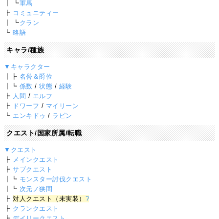
┃ ┗
軍馬
┣
コミュニティー
┃ ┗
クラン
┗
略語
キャラ/種族
▼キャラクター
┃┣
名誉＆爵位
┃┗
係数
/
状態
/
経験
┣
人間
/
エルフ
┣
ドワーフ
/
マイリーン
┗
エンキドゥ
/
ラピン
クエスト/国家所属/転職
▼クエスト
┣
メインクエスト
┣
サブクエスト
┃┗
モンスター討伐クエスト
┃┗
次元ノ狭間
┣
対人クエスト（未実装）
?
┣
クランクエスト
┣
デイリークエスト