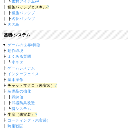
┃ ┗
素材アイテム@
┣
種族パッシブとスキル
?
┃ ┣
種族パッシブ
┃ ┣
名誉パッシブ
┗
火の島
基礎/システム
▼
ゲームの世界/特徴
┣
動作環境
┣
よくある質問
┃ ┗
小ネタ
┣
ゲームシステム
┣
インターフェイス
┣
基本操作
┣
チャットマクロ（未実装）
?
┣
装備品の強化
┃ ┣
鍛錬値
┃ ┣
武器防具改造
┃ ┗
魂システム
┣
生産（未実装）
?
┣
コーティング（未実装）
┣
騎乗戦闘