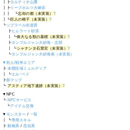
┃┣
ヨルティオ山麓
┃┣
リープホルツ大峡谷
┃┃ ┗
忘却の都（未実装）
?
┃┗
巨人の椅子（未実装）
?
┗
ソプラール街道西
┣
ヒムラート砂漠
┃ ┗
偉大なる獣の墓標（未実装）
?
┣
タンブルジャン大砂海・北部
┃ ┗
シャナンタ石窟宮（未実装）
?
┗
タンブルジャン大砂海南（未実装）
▼対人/戦争エリア
┣
未開区域ミュルディア
┃ ┗
エル･ベド
┣
新マップ
┗
アスティア地下遺跡（未実装）
?
▼NPC
┗
NPCサービス
┗
アイテム交換
▼
モンスター
/
一覧
┃ ┗
専用スキル
┣
動物系
/
昆虫系