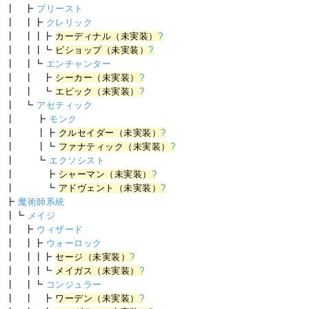
┃ ┣
プリースト
┃ ┃┣
クレリック
┃ ┃┃┣
カーディナル（未実装）
?
┃ ┃┃┗
ビショップ（未実装）
?
┃ ┃┗
エンチャンター
┃ ┃ ┣
シーカー（未実装）
?
┃ ┃ ┗
エピック（未実装）
?
┃ ┗
アセティック
┃ ┣
モンク
┃ ┃┣
クルセイダー（未実装）
?
┃ ┃┗
ファナティック（未実装）
?
┃ ┗
エクソシスト
┃ ┣
シャーマン（未実装）
?
┃ ┗
アドヴェント（未実装）
?
┣
魔術師系統
┃┗
メイジ
┃ ┣
ウィザード
┃ ┃┣
ウォーロック
┃ ┃┃┣
セージ（未実装）
?
┃ ┃┃┗
メイガス（未実装）
?
┃ ┃┗
コンジュラー
┃ ┃ ┣
ワーデン（未実装）
?