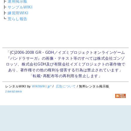
┣
運用掲示板
┣
サンプルWIKI
┣
練習用WIKI
┗
荒らし報告
「(C)2006-2008 GR・GDH／イズミプロジェクトオンラインゲーム
『パンドラサーガ』の画像・テキスト等のすべては株式会社ゴンゾ
ロッソ、株式会社GDH及び有限会社イズミプロジェクトの著作物で
あり、著作権その他の権利を侵害する行為は禁止されています」
「転載･再配布等の再利用を禁止します」
レンタルWIKI by
WIKIWIKI.jp*
/
広告について
/ 無料レンタル掲示板
zawazawa