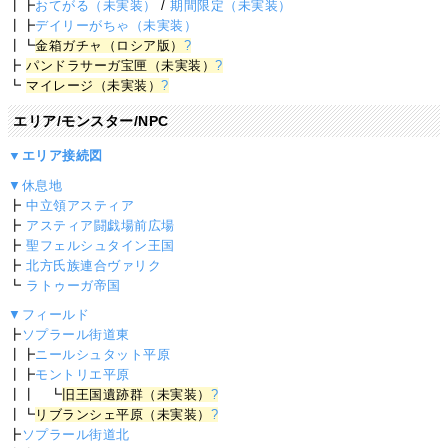
┃┣
おてがる（未実装）
/
期間限定（未実装）
┃┣
デイリーがちゃ（未実装）
┃┗
金箱ガチャ（ロシア版）
?
┣
パンドラサーガ宝匣（未実装）
?
┗
マイレージ（未実装）
?
エリア/モンスター/NPC
▼エリア接続図
▼休息地
┣
中立領アスティア
┣
アスティア闘戯場前広場
┣
聖フェルシュタイン王国
┣
北方氏族連合ヴァリク
┗
ラトゥーガ帝国
▼フィールド
┣
ソプラール街道東
┃┣
ニールシュタット平原
┃┣
モントリエ平原
┃┃ ┗
旧王国遺跡群（未実装）
?
┃┗
リブランシェ平原（未実装）
?
┣
ソプラール街道北