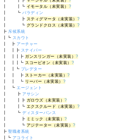
┃ ┃┣
マーシャル（未実装）
?
┃ ┃┗
イモータル（未実装）
?
┃ ┗
パラディン
┃ ┣
スティグマータ（未実装）
?
┃ ┗
グランドクロス（未実装）
?
┣
斥候系統
┃┗
スカウト
┃ ┣
アーチャー
┃ ┃┣
スナイパー
┃ ┃┃┣
ガンスリンガー（未実装）
?
┃ ┃┃┗
スコーピオン（未実装）
?
┃ ┃┗
プレデター
┃ ┃ ┣
ストーカー（未実装）
?
┃ ┃ ┗
リーバー（未実装）
?
┃ ┗
エージェント
┃ ┣
アサシン
┃ ┃┣
ガロウズ（未実装）
?
┃ ┃┗
エクスクルード（未実装）
?
┃ ┗
ディスターバンス
┃ ┣
ミミック（未実装）
?
┃ ┗
アジテーター（未実装）
?
┣
聖職者系統
┃┗
アコライト