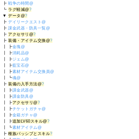
┣
戦争の時間@
┗
ラグ軽減@
?
▼
データ@
?
┣
デイリークエスト@
┣
課金武器・防具一覧@
┣
アクセサリ@
?
┣
装備・アイテム交換@
?
┃ ┣
金塊@
┃ ┣
消耗品@
┃ ┣
ジェム@
┃ ┣
藍宝石@
┃ ┣
素材アイテム交換員@
┃ ┗
魂@
┣
装備の入手方法@
?
┃ ┣
課金武器@
┃ ┣
課金防具@
┃ ┣
アクセサリ@
?
┃ ┣
チケットガチャ@
┃ ┣
金箱ガチャ@
┃ ┣
追加LV60スキル@
?
┃ ┗
素材アイテム@
┣
種族パッシブとスキル
?