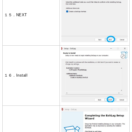
１５．NEXT
１６．Install