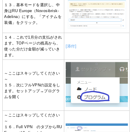
１３．基本モードを選択し、中
身はRU Europe（Novosibrisk-
Adelina）にする。「アイテムを
装備」をクリック。
１４．これで1月分の支払がされ
ます。TOPページの残高から、
[添付]
使った分だけ金額が減っていき
ます。
～ここはスキップしてください
～
１５．次にフルVPNの設定をし
ます。セットアップ→プログラ
ムを開く
～ここはスキップしてください
～
１６．Full VPN のタブからRU