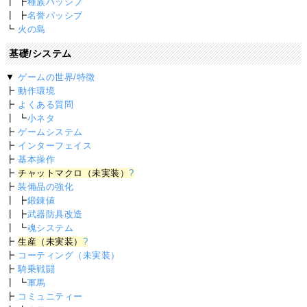
┃ ┣
種族パッシブ
┃ ┣
名誉パッシブ
┗
火の島
基礎/システム
▼
ゲームの世界/特徴
┣
動作環境
┣
よくある質問
┃ ┗
小ネタ
┣
ゲームシステム
┣
インターフェイス
┣
基本操作
┣
チャットマクロ（未実装）
?
┣
装備品の強化
┃ ┣
鍛錬値
┃ ┣
武器防具改造
┃ ┗
魂システム
┣
生産（未実装）
?
┣
コーティング（未実装）
┣
騎乗戦闘
┃ ┗
軍馬
┣
コミュニティー