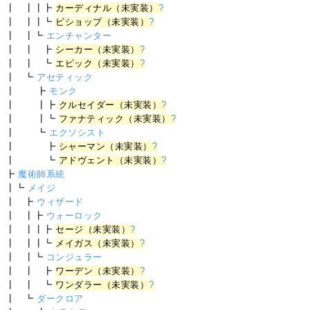
┃ ┃┃┣
カーディナル（未実装）
?
┃ ┃┃┗
ビショップ（未実装）
?
┃ ┃┗
エンチャンター
┃ ┃ ┣
シーカー（未実装）
?
┃ ┃ ┗
エピック（未実装）
?
┃ ┗
アセティック
┃ ┣
モンク
┃ ┃┣
クルセイダー（未実装）
?
┃ ┃┗
ファナティック（未実装）
?
┃ ┗
エクソシスト
┃ ┣
シャーマン（未実装）
?
┃ ┗
アドヴェント（未実装）
?
┣
魔術師系統
┃┗
メイジ
┃ ┣
ウィザード
┃ ┃┣
ウォーロック
┃ ┃┃┣
セージ（未実装）
?
┃ ┃┃┗
メイガス（未実装）
?
┃ ┃┗
コンジュラー
┃ ┃ ┣
ワーデン（未実装）
?
┃ ┃ ┗
ワンダラー（未実装）
?
┃ ┗
ダークロア