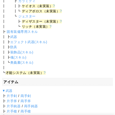
┃ ┣
カラミティ
┃ ┃┣
ケイオス（未実装）
?
┃ ┃┗
ディアボロス（未実装）
?
┃ ┗
ジェスター
┃ ┣
ディザスター（未実装）
?
┃ ┗
リッチ（未実装）
?
┣
固有装備専用スキル
┃ ┣
武器
┃ ┣
エフェクト武器(スキル)
┃ ┣
防具
┃ ┣
装飾品(スキル)
┃ ┣
魂(スキル)
┃ ┗
奥義書(スキル)
┃
┗
才能システム（未実装）
?
アイテム
▼武器
┣
片手剣
/
両手剣
┣
片手斧
/
両手斧
┣
片手鈍器
/
両手鈍器
┣
片手槍
/
両手槍