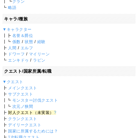
┃ ┗
クラン
┗
略語
キャラ/種族
▼キャラクター
┃┣
名誉＆爵位
┃┗
係数
/
状態
/
経験
┣
人間
/
エルフ
┣
ドワーフ
/
マイリーン
┗
エンキドゥ
/
ラピン
クエスト/国家所属/転職
▼クエスト
┣
メインクエスト
┣
サブクエスト
┃┗
モンスター討伐クエスト
┃┗
次元ノ狭間
┣
対人クエスト（未実装）
?
┣
クランクエスト
┣
デイリークエスト
┣
国家に所属するためには？
┣
1次転職クエスト