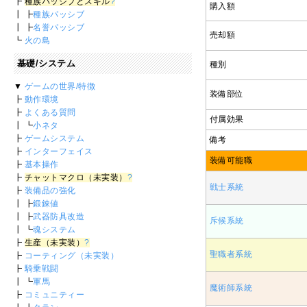
┣
種族パッシブとスキル
?
購入額
┃ ┣
種族パッシブ
┃ ┣
名誉パッシブ
売却額
┗
火の島
基礎/システム
種別
▼
ゲームの世界/特徴
装備部位
┣
動作環境
┣
よくある質問
付属効果
┃ ┗
小ネタ
┣
ゲームシステム
備考
┣
インターフェイス
装備可能職
┣
基本操作
┣
チャットマクロ（未実装）
?
戦士系統
┣
装備品の強化
┃ ┣
鍛錬値
┃ ┣
武器防具改造
斥候系統
┃ ┗
魂システム
┣
生産（未実装）
?
聖職者系統
┣
コーティング（未実装）
┣
騎乗戦闘
┃ ┗
軍馬
魔術師系統
┣
コミュニティー