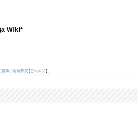
a Wiki*
|
複製
|
名前変更
] [
ヘルプ
]