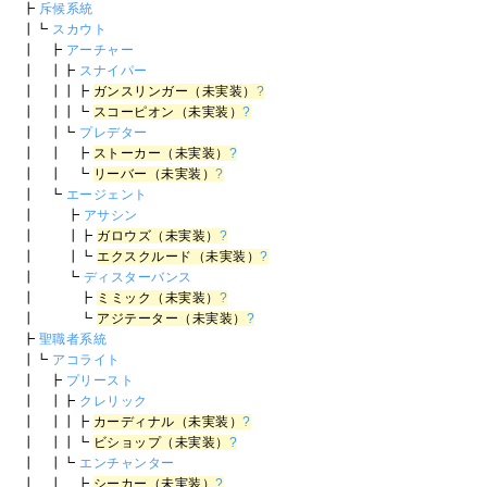
┣
斥候系統
┃┗
スカウト
┃ ┣
アーチャー
┃ ┃┣
スナイパー
┃ ┃┃┣
ガンスリンガー（未実装）
?
┃ ┃┃┗
スコーピオン（未実装）
?
┃ ┃┗
プレデター
┃ ┃ ┣
ストーカー（未実装）
?
┃ ┃ ┗
リーバー（未実装）
?
┃ ┗
エージェント
┃ ┣
アサシン
┃ ┃┣
ガロウズ（未実装）
?
┃ ┃┗
エクスクルード（未実装）
?
┃ ┗
ディスターバンス
┃ ┣
ミミック（未実装）
?
┃ ┗
アジテーター（未実装）
?
┣
聖職者系統
┃┗
アコライト
┃ ┣
プリースト
┃ ┃┣
クレリック
┃ ┃┃┣
カーディナル（未実装）
?
┃ ┃┃┗
ビショップ（未実装）
?
┃ ┃┗
エンチャンター
┃ ┃ ┣
シーカー（未実装）
?