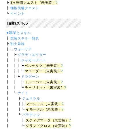
┣
3次転職クエスト（未実装）
?
┣
種族装備クエスト
┗
イベント
職業/スキル
▼職業とスキル
┣
実装スキル一覧表
┣
戦士系統
┃┗
ウォーリア
┃ ┣
グラディエイター
┃ ┃┣
ジャガーノート
┃ ┃┃┣
ベルセルク（未実装）
?
┃ ┃┃┗
マローダー（未実装）
?
┃ ┃┗
ドラグーン
┃ ┃ ┣
トルーパー（未実装）
?
┃ ┃ ┗
チャリオット（未実装）
?
┃ ┗
ナイト
┃ ┣
ジェネラル
┃ ┃┣
マーシャル（未実装）
?
┃ ┃┗
イモータル（未実装）
?
┃ ┗
パラディン
┃ ┣
スティグマータ（未実装）
?
┃ ┗
グランドクロス（未実装）
?