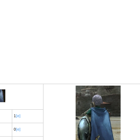
1
[e]
0
[e]