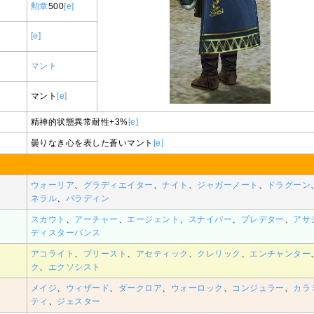
勲章
500
[e]
[e]
マント
マント
[e]
精神的状態異常耐性+3%
[e]
曇りなき心を表した蒼いマント
[e]
ウォーリア
、
グラディエイター
、
ナイト
、
ジャガーノート
、
ドラグーン
ネラル
、
パラディン
スカウト
、
アーチャー
、
エージェント
、
スナイパー
、
プレデター
、
アサ
ディスターバンス
アコライト
、
プリースト
、
アセティック
、
クレリック
、
エンチャンター
ク
、
エクソシスト
メイジ
、
ウィザード
、
ダークロア
、
ウォーロック
、
コンジュラー
、
カラ
ティ
、
ジェスター