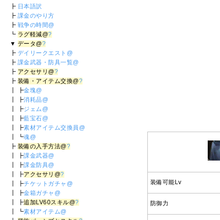
┣
日本語訳
┣
課金のやり方
┣
戦争の時間@
┗
ラグ軽減@
?
▼
データ@
?
┣
デイリークエスト@
┣
課金武器・防具一覧@
┣
アクセサリ@
?
┣
装備・アイテム交換@
?
┃ ┣
金塊@
┃ ┣
消耗品@
┃ ┣
ジェム@
┃ ┣
藍宝石@
┃ ┣
素材アイテム交換員@
┃ ┗
魂@
┣
装備の入手方法@
?
┃ ┣
課金武器@
┃ ┣
課金防具@
┃ ┣
アクセサリ@
?
装備可能Lv
┃ ┣
チケットガチャ@
┃ ┣
金箱ガチャ@
┃ ┣
追加LV60スキル@
?
防御力
┃ ┗
素材アイテム@