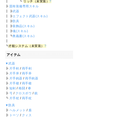
┃ ┗
リッチ（未実装）
?
┣
固有装備専用スキル
┃ ┣
武器
┃ ┣
エフェクト武器(スキル)
┃ ┣
防具
┃ ┣
装飾品(スキル)
┃ ┣
魂(スキル)
┃ ┗
奥義書(スキル)
┃
┗
才能システム（未実装）
?
アイテム
▼武器
┣
片手剣
/
両手剣
┣
片手斧
/
両手斧
┣
片手鈍器
/
両手鈍器
┣
片手槍
/
両手槍
┣
短剣
/
格闘
/
拳
┣
弓
/
クロスボウ
/
銃
┗
片手杖
/
両手杖
▼防具
┣
ヘルメット
/
盾
┣
トーソ
/
クィス