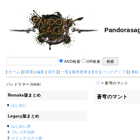
Pandorasag
AND検索
OR検索
[
ホーム
] [
新規
|
編集
|
添付
] [
一覧
|
最終更新
|
差分
|
バックアップ
] [
凍結
> 蒼穹のマント
パンドラサーガwiki
Remake版まとめ
蒼穹のマント
▼
はじめに
Legacy版まとめ
▼
はじめに@
┣
プレイ方法@
┣
メインクエスト@