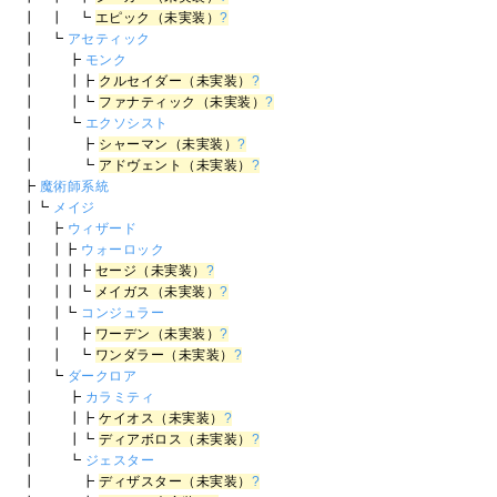
┃ ┃ ┗
エピック（未実装）
?
┃ ┗
アセティック
┃ ┣
モンク
┃ ┃┣
クルセイダー（未実装）
?
┃ ┃┗
ファナティック（未実装）
?
┃ ┗
エクソシスト
┃ ┣
シャーマン（未実装）
?
┃ ┗
アドヴェント（未実装）
?
┣
魔術師系統
┃┗
メイジ
┃ ┣
ウィザード
┃ ┃┣
ウォーロック
┃ ┃┃┣
セージ（未実装）
?
┃ ┃┃┗
メイガス（未実装）
?
┃ ┃┗
コンジュラー
┃ ┃ ┣
ワーデン（未実装）
?
┃ ┃ ┗
ワンダラー（未実装）
?
┃ ┗
ダークロア
┃ ┣
カラミティ
┃ ┃┣
ケイオス（未実装）
?
┃ ┃┗
ディアボロス（未実装）
?
┃ ┗
ジェスター
┃ ┣
ディザスター（未実装）
?