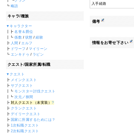
┃ ┗
クラン
入手経路
┗
略語
キャラ/種族
備考
▼キャラクター
┃┣
名誉＆爵位
┃┗
係数
/
状態
/
経験
情報をお寄せ下さい
┣
人間
/
エルフ
┣
ドワーフ
/
マイリーン
┗
エンキドゥ
/
ラピン
クエスト/国家所属/転職
▼クエスト
┣
メインクエスト
┣
サブクエスト
┃┗
モンスター討伐クエスト
┃┗
次元ノ狭間
┣
対人クエスト（未実装）
?
┣
クランクエスト
┣
デイリークエスト
┣
国家に所属するためには？
┣
1次転職クエスト
┣
2次転職クエスト