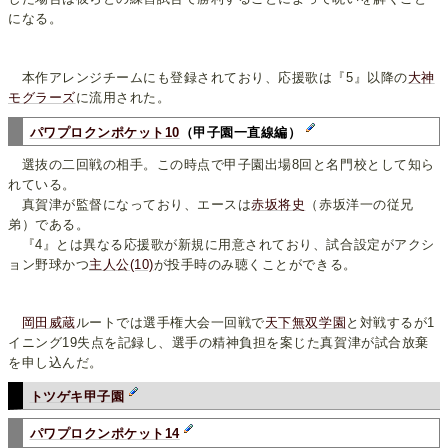
になる。
本作アレンジチームにも登録されており、応援歌は『5』以降の
大神
モグラーズ
に流用された。
パワプロクンポケット10
（甲子園一直線編）
選抜の二回戦の相手。この時点で甲子園出場8回と名門校として知ら
れている。
真賀津が監督になっており、エースは
赤坂将史
（赤坂洋一の従兄
弟）である。
『4』とは異なる応援歌が新規に用意されており、試合設定がアクシ
ョン野球かつ
主人公(10)
が投手時のみ聴くことができる。
岡田威蔵
ルートでは選手権大会一回戦で
天下無双学園
と対戦するが1
イニング19失点を記録し、選手の精神負担を案じた真賀津が試合放棄
を申し込んだ。
トツゲキ甲子園
パワプロクンポケット14