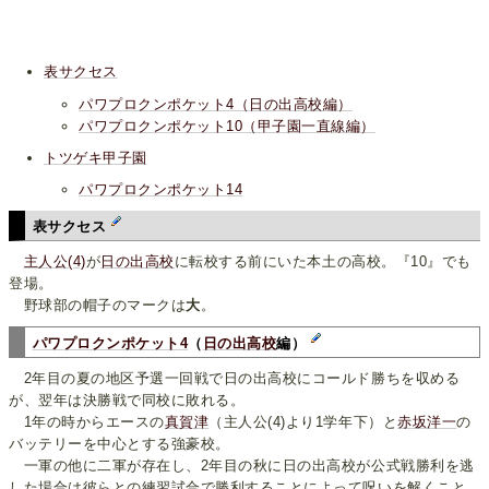
表サクセス
パワプロクンポケット4（日の出高校編）
パワプロクンポケット10（甲子園一直線編）
トツゲキ甲子園
パワプロクンポケット14
表サクセス
主人公(4)
が
日の出高校
に転校する前にいた本土の高校。『10』でも
登場。
野球部の帽子のマークは
大
。
パワプロクンポケット4
（
日の出高校
編）
2年目の夏の地区予選一回戦で日の出高校にコールド勝ちを収める
が、翌年は決勝戦で同校に敗れる。
1年の時からエースの
真賀津
（主人公(4)より1学年下）と
赤坂洋一
の
バッテリーを中心とする強豪校。
一軍の他に二軍が存在し、2年目の秋に日の出高校が公式戦勝利を逃
した場合は彼らとの練習試合で勝利することによって呪いを解くこと