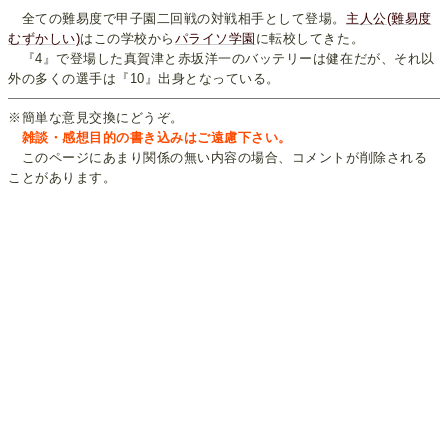
全ての難易度で甲子園二回戦の対戦相手として登場。
主人公(難易度
むずかしい)
はこの学校から
パライソ学園
に転校してきた。
『4』で登場した真賀津と赤坂洋一のバッテリーは健在だが、それ以
外の多くの選手は『10』出身となっている。
※簡単な意見交換にどうぞ。
雑談・感想目的の書き込みはご遠慮下さい。
このページにあまり関係の無い内容の場合、コメントが削除される
ことがあります。